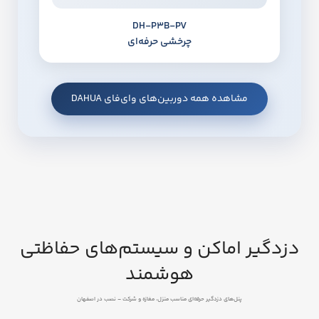
DH‑P3B‑PV
چرخشی حرفه‌ای
مشاهده همه دوربین‌های وای‌فای DAHUA
دزدگیر اماکن و سیستم‌های حفاظتی
هوشمند
پنل‌های دزدگیر حرفه‌ای مناسب منزل، مغازه و شرکت – نصب در اصفهان