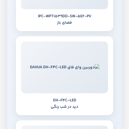
ل
IPC‑WPT1539DD‑SW‑5E2‑PV
مح
فضای باز
ل
نگ
دارد؛ در بخش داخلی
هدا
درب رک
ری
اسن
اد
DH‑F4C‑LED
دید در شب رنگی