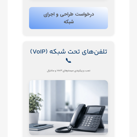
بیش از حد، ولتاژ بالا/
حفاظ
پایین، پلاریته معکوس
تی
درخواست طراحی و اجرای
شبکه
نصب
قابل نصب روی زمین یا
و
رک دیواری، مناسب
موق
محیط‌های داخلی
عیت
تلفن‌های تحت شبکه (VoIP)
📞
سط
کمتر از 25dB (تقریباً
ح
بی‌صدا)
نصب و پیکربندی سیستم‌های VoIP و سانترال
نویز
کاربر
تغذیه اضطراری خانه،
فروشگاه، دفتر کار،
دها
تجهیزات حساس، لوازم
برقی ضروری