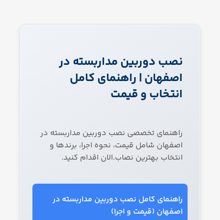
ت‌های
ز
کاهش ولتاژ، اضافه
هوشم
فن
بار، اتصال کوتاه،
قا
ند
قاب
نوسان برق
۱۲ × ۱۲ سانتی‌متر
با
BMS
ل
لی
نص
ب
نصب دوربین مداربسته در
م
اصفهان | راهنمای کامل
ول
فیلت
(ع
۲ عدد فیلتر نصب‌شده
انتخاب و قیمت
ر
در قسمت داخلی درب
هوا
م
ولت
مح
راهنمای تخصصی نصب دوربین مداربسته در
ل
اصفهان شامل قیمت، نحوه اجرا، برندها و
ض
خرو
انتخاب بهترین نصاب.الان اقدام کنید.
تو
ج
۷ محل برای نصب گلند
کابل
R
کاب
R)
ل /
گلن
راهنمای کامل نصب دوربین مداربسته در
د
دم
اصفهان (قیمت و اجرا)