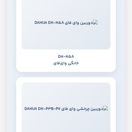
DH‑H5A
خانگی وای‌فای