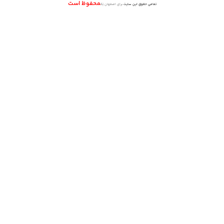
محفوظ است
تمامی حقوق این سایت
برای اصفهان تِک