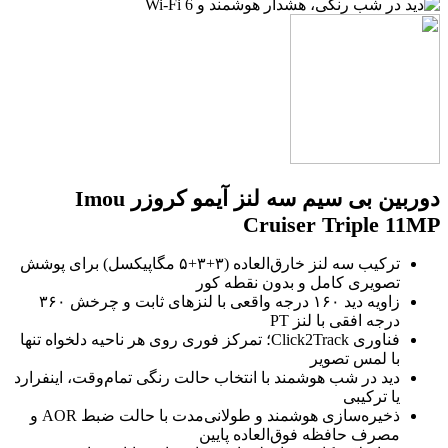
دوربین بی سیم سه لنز آیمو کروزر Imou
Cruiser Triple 11MP
ترکیب سه لنز خارق‌العاده (۳+۳+۵ مگاپیکسل) برای پوشش
تصویری کامل و بدون نقطه کور
زاویه دید ۱۶۰ درجه واقعی با لنزهای ثابت و چرخش ۳۶۰
درجه افقی با لنز PT
فناوری Click2Track؛ تمرکز فوری روی هر ناحیه دلخواه تنها
با لمس تصویر
دید در شب هوشمند با انتخاب حالت رنگی تمام‌وقت، اینفرارد
یا ترکیبی
ذخیره‌سازی هوشمند و طولانی‌مدت با حالت ضبط AOR و
مصرف حافظه فوق‌العاده پایین