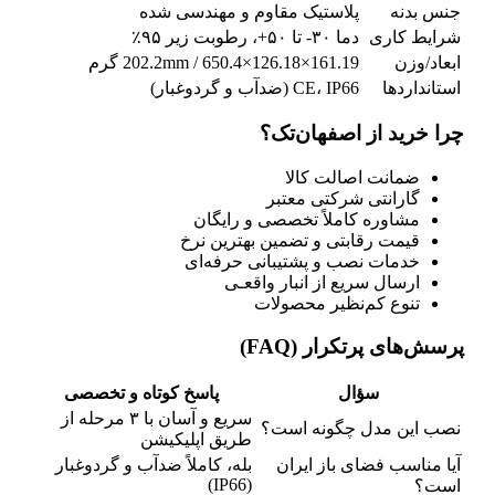
جنس بدنه
پلاستیک مقاوم و مهندسی شده
شرایط کاری
دما ۳۰- تا ۵۰+، رطوبت زیر ۹۵٪
ابعاد/وزن
161.19×126.18×202.2mm / 650.4 گرم
استانداردها
CE، IP66 (ضدآب و گردوغبار)
چرا خرید از اصفهان‌تک؟
ضمانت اصالت کالا
گارانتی شرکتی معتبر
مشاوره کاملاً تخصصی و رایگان
قیمت رقابتی و تضمین بهترین نرخ
خدمات نصب و پشتیبانی حرفه‌ای
ارسال سریع از انبار واقعـی
تنوع کم‌نظیر محصولات
پرسش‌های پرتکرار (FAQ)
سؤال
پاسخ کوتاه و تخصصی
سریع و آسان با ۳ مرحله از
نصب این مدل چگونه است؟
طریق اپلیکیشن
آیا مناسب فضای باز ایران
بله، کاملاً ضدآب و گردوغبار
(IP66)
است؟