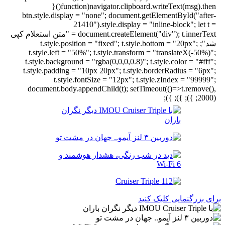
navigator.clipboard.writeText(msg).then(function(){
btn.style.display = "none"; document.getElementById("after-
21410").style.display = "inline-block"; let t =
document.createElement("div"); t.innerText = "متن استعلام کپی
شد"; t.style.position = "fixed"; t.style.bottom = "20px";
t.style.left = "50%"; t.style.transform = "translateX(-50%)";
t.style.background = "rgba(0,0,0,0.8)"; t.style.color = "#fff";
t.style.padding = "10px 20px"; t.style.borderRadius = "6px";
t.style.fontSize = "12px"; t.style.zIndex = "99999";
document.body.appendChild(t); setTimeout(()=>t.remove(),
2000); }); }); });
برای بزرگنمایی کلیک کنید