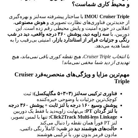
و محیط کاری شماست؟
IMOU Cruiser Triple
با ساختار پیشرفته سه‌لنز و بهره‌گیری
از جدیدترین فناوری‌های نظارت تصویری و
هوش مصنوعی
،
انقلابی در حوزه امنیت و پایش محیطی رقم زده است. این
دوربین، با
سه زاویه دید، پوشش ۳۶۰ درجه واقعی، دید در شب
رنگی و جزئیات فراتر از استاندارد بازار
، امنیتی بی‌رقیب را به
شما هدیه می‌دهد.
با انتخاب Cruiser Triple، هیچ نقطه کوری باقی نمی‌ماند، هیچ
تهدیدی از دید شما مخفی نمی‌ماند!
مهم‌ترین مزایا و ویژگی‌های منحصربه‌فرد Cruiser
Triple
فناوری ترکیبی سه‌لنز (۳+۳+۵ مگاپیکسل):
ثبت
کوچک‌ترین جزئیات با وضوحی خیره‌کننده
پوشش وسیع ۱۶۰ درجه با لنز ثابت + پوشش ۳۶۰ درجه
با لنز گردان PT:
بی‌نهایت زاویه‌دید با فقط یک دوربین
Click2Track Multi-lens Linkage:
تنها با لمس تصویر،
لنز PT فوراً همان نقطه را دنبال می‌کند
حالت‌های هوشمند دید در شب:
کاملاً رنگی دائمی،
مادون قرمز بدون نور، یا ترکیبی هوشمند