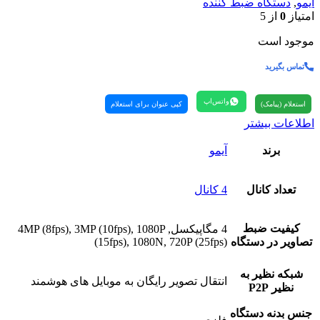
آیمو
,
دستگاه ضبط کننده
امتیاز
0
از 5
موجود است
تماس بگیرید
واتس‌اپ
استعلام (پیامک)
کپی عنوان برای استعلام
اطلاعات بیشتر
برند
آیمو
تعداد کانال
4 کانال
کیفیت ضبط
4 مگاپیکسل, 4MP (8fps), 3MP (10fps), 1080P
تصاویر در دستگاه
(15fps), 1080N, 720P (25fps)
شبکه نظیر به
انتقال تصویر رایگان به موبایل های هوشمند
نظیر P2P
جنس بدنه دستگاه