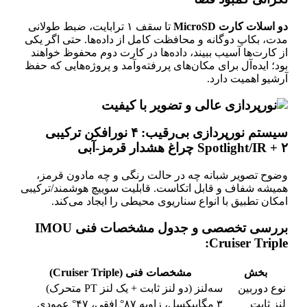
دو اسلات کارت MicroSD
تا سقف ۱ ترابایت، ضبط طولانی
مدت، بکاپ دوگانه و محافظت کامل از داده‌ها. حتی اگر یکی
از کارت‌ها آسیب ببیند، داده‌ها در کارت دوم محفوظ خواهند
بود؛ ایده‌آل برای مکان‌های پررفته‌وآمد و پروژه‌هایی که حفظ
آرشیو اهمیت دارد.
سیستم نورپردازی بی‌رقیب: ۴ نورافکن ترکیبی
Spotlight/IR + ۲ چراغ هشدار قرمز-آبی
وضوح تصویر شبانه چه در حالت رنگی و چه مادون قرمز،
همیشه شفاف و قابل اتکاست. قابلیت سوییچ هوشمند/ترکیبی
امکان تطبیق با انواع سناریوی محیطی را ایجاد می‌کند.
بررسی تخصصی و جدول مشخصات فنی IMOU
Cruiser Triple:
بخش
مشخصات فنی (Cruiser Triple)
نوع دوربین
سه‌لنز (دو لنز ثابت + یک لنز PT متحرک)
لنز ثابت
۳ مگاپیکسل، زاویه ۸۷° افقی، ۴۷° عمودی