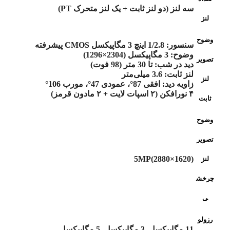
سه لنز (دو لنز ثابت + یک لنز متحرک PT)
لنز
وضوح
سنسور: 1/2.8 اینچ 3 مگاپیکسل CMOS پیشرفته
وضوح: 3 مگاپیکسل (2304×1296)
تصویر
دید در شب: تا 30 متر (98 فوت)
لنز ثابت: 3.6 میلی‌متر
لنز
زاویه دید: افقی 87°، عمودی 47°، مورب 106°
۴ نورافکن (۲ اسپات لایت + ۲ مادون قرمز)
ثابت
وضوح
تصویر
5MP(2880×1620)
لنز
چرخش
ی
رزولو
11 مگاپیکسل, 3 مگاپیکسل, 5 مگاپیکسل