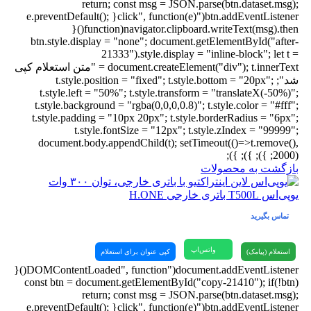
return; const msg = JSON.parse(btn.dataset.msg);
btn.addEventListener("click", function(e){ e.preventDefault();
navigator.clipboard.writeText(msg).then(function(){
btn.style.display = "none"; document.getElementById("after-
21333").style.display = "inline-block"; let t =
document.createElement("div"); t.innerText = "متن استعلام کپی
شد"; t.style.position = "fixed"; t.style.bottom = "20px";
t.style.left = "50%"; t.style.transform = "translateX(-50%)";
t.style.background = "rgba(0,0,0,0.8)"; t.style.color = "#fff";
t.style.padding = "10px 20px"; t.style.borderRadius = "6px";
t.style.fontSize = "12px"; t.style.zIndex = "99999";
document.body.appendChild(t); setTimeout(()=>t.remove(),
2000); }); }); });
بازگشت به محصولات
یوپی‌اس T500L باتری خارجی H.ONE
تماس بگیرید
واتس‌اپ
استعلام (پیامک)
کپی عنوان برای استعلام
document.addEventListener("DOMContentLoaded", function(){
const btn = document.getElementById("copy-21410"); if(!btn)
return; const msg = JSON.parse(btn.dataset.msg);
btn.addEventListener("click", function(e){ e.preventDefault();