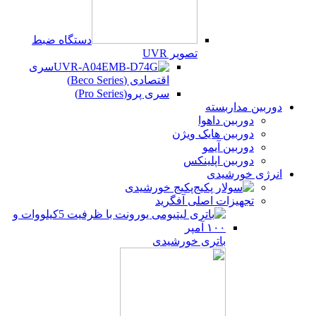
دستگاه ضبط
تصویر UVR
سری
اقتصادی (Beco Series)
سری پرو(Pro Series)
دوربین مداربسته
دوربین داهوا
دوربین هایک ویژن
دوربین آیمو
دوربین اپلینکس
انرژی خورشیدی
پکیج خورشیدی
تجهیزات اصلی آفگرید
باتری خورشیدی