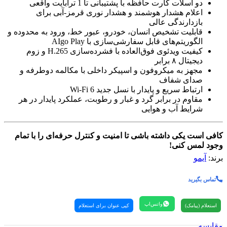
دو اسلات کارت حافظه با پشتیبانی تا 1 ترابایت واقعی
اعلام هشدار هوشمند و هشدار نوری قرمز-آبی برای
بازدارندگی عالی
قابلیت تشخیص انسان، خودرو، عبور خط، ورود به محدوده و
الگوریتم‌های قابل سفارشی‌سازی با AIgo Play
کیفیت ویدئوی فوق‌العاده با فشرده‌سازی H.265 و زوم
دیجیتال ۸ برابر
مجهز به میکروفون و اسپیکر داخلی با مکالمه دوطرفه و
صدای شفاف
ارتباط سریع و پایدار با نسل جدید Wi-Fi 6
مقاوم در برابر گرد و غبار و رطوبت، عملکرد پایدار در هر
شرایط آب و هوایی
کافی است یکی داشته باشی تا امنیت و کنترل حرفه‌ای را با تمام
وجود لمس کنی!
برند:
آیمو
تماس بگیرید
واتس‌اپ
استعلام (پیامک)
کپی عنوان برای استعلام
مقایسه