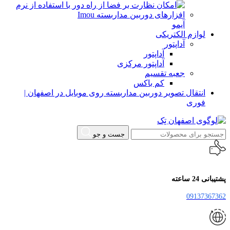
آیمو
لوازم الکتریکی
آداپتور
آداپتور
آداپتور مرکزی
جعبه تقسیم
کم باکس
انتقال تصویر دوربین مداربسته روی موبایل در اصفهان |
فوری
جست و جو
پشتیبانی 24 ساعته
09137367362