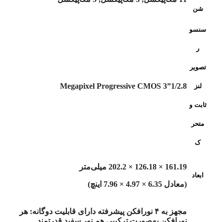
شن
سنسو
ر
تصویر
1/2.8”3 Megapixel Progressive CMOS
لنز
ثابت و
متحر
ک
161.19 × 126.18 × 202.2 میلی‌متر
ابعاد
(معادل 6.35 × 4.97 × 7.96 اینچ)
مجهز به ۴ نورافکن پیشرفته دارای قابلیت دوگانه: هر
نورافکن به‌صورت ترکیبی هم نور سفید قدرتمند