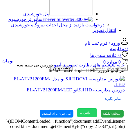
پنل خورشیدی
سانورتر خورشیدی
درخواست بازدید از محل احداث نیروگاه خورشیدی
انتقال تصویر
ورود / فرم ثبت نام
0
مقایسه
0
علاقه مندی ها
تومان
0
موارد
0
خانه
سیستم های نظارت تصویری
آیمو
دوربین بی سیم سه
جست و جو
لنز آیمو کروزر Imou Cruiser Triple 11MP
دوربین مداربسته HD الکاتو EL-AH-B1200EM-LED
تماس بگیرید
واتس‌اپ
استعلام (پیامک)
کپی عنوان برای استعلام
document.addEventListener("DOMContentLoaded", function(){
const btn = document.getElementById("copy-21333"); if(!btn)