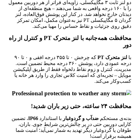
دو لنز ثابت ۳ مگاپیکسلی، زاویه‌ای فراتر از هر دوربین معمول
را با ۱۶۰ درجه واقعی به شما می‌دهند – هیچ منطقه‌ای از
دیدتان خارج نخواهد شد. در کنار این پوشش فوق‌العاده، لنز
گردان ۵ مگاپیکسلی PT نیز به‌عنوان مکمل، امکان تمرکز
دقیق روی جزئیات و نقاط حساس را مهیا می‌کند.
محافظت همه‌جانبه با لنز متحرک PT و کنترل از راه
دور
با
لنز متحرک PT
که چرخش ۰ تا ۳۵۵ درجه افقی و ۰ تا ۹۰
درجه عمودی دارد، پوشش ۳۶۰ درجه محیط تضمین است.
مدیریت، کنترل و زوم نقاط دلخواه فقط از طریق اپلیکیشن
موبایل – تجربه‌ای که امنیت کلاس تجاری را وارد هر خانه یا
کسب‌وکار می‌کند.
محافظت ۲۴ ساعته، حتی زیر باران شدید!
بدنه‌ی مستحکم
ضدآب و گردوغبار
با استاندارد
IP66
، تضمین
کارایی دوربین حتی در پر چالش‌ترین شرایط جوی. باران،
طوفان یا گردوغبار دیگر تهدید به شمار نمی‌آید؛ امنیت شما
همیشه برقرار است!