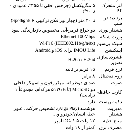
لنز متحرک
۵ مگاپیکسل (چرخش افقی تا ۳۵۵°، عمودی ۰
PT
تا ۹۰°)
برد دید در
تا ۳۰ متر (چهار نورافکن ترکیبی Spotlight/IR)
شب
هشدار نوری
دو چراغ قرمز-آبی مخصوص بازدارندگی نفوذ
Ethernet 100Mbps
پورت شبکه
Wi-Fi 6 (IEEE802.11b/g/n/ax)
شبکه بی‌سیم
اپلیکیشن
IMOU Life برای iOS و Android
فشرده‌سازی
H.265 / H.264
تصویر
نرخ فریم
۱۵ فریم بر ثانیه
زوم دیجیتال
۸ برابر
صوت
صدای دوطرفه، میکروفون و اسپیکر داخلی
دو MicroSD (تا ۵۱۲GB هرکدام، مجموعاً ۱
کارت حافظه
ترابایت)
دکمه ریست
دارد
مدیریت
هوشمند (Algo Play)، تشخیص حرکت، عبور
هشدار
خط، انسان/خودرو و…
منبع تغذیه
۱۲ ولت DC، ۱.۵ آمپر
مصرف برق
کمتر از ۱۸ وات