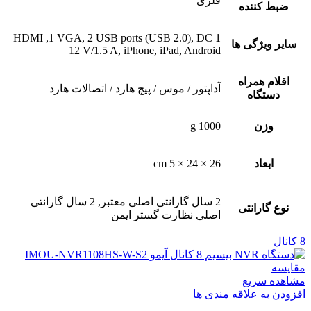
فلزی
ضبط کننده
1 HDMI ,1 VGA, 2 USB ports (USB 2.0), DC
سایر ویژگی ها
12 V/1.5 A, iPhone, iPad, Android
اقلام همراه
آداپتور / موس / پیچ هارد / اتصالات هارد
دستگاه
وزن
1000 g
ابعاد
26 × 24 × 5 cm
2 سال گارانتی اصلی معتبر, 2 سال گارانتی
نوع گارانتی
اصلی نظارت گستر ایمن
8 کانال
مقایسه
مشاهده سریع
افزودن به علاقه مندی ها