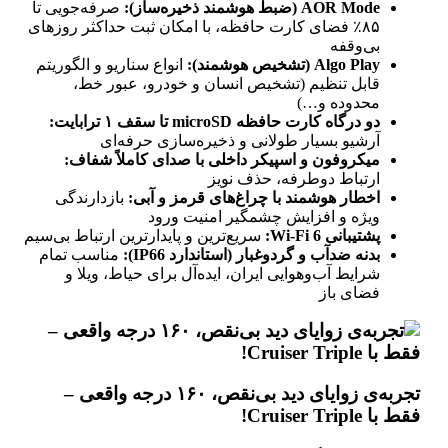
AOR Mode (ضبط هوشمند ذخیره‌ساز):
صرفه‌جویی تا
۸۵٪ فضای کارت حافظه، با امکان ثبت حداکثر روزهای
بی‌وقفه
Algo Play (تشخیص هوشمند):
انواع سناریو و الگوریتم
قابل تنظیم (تشخیص انسان و خودرو، عبور خط،
محدوده و…)
دو درگاه کارت حافظه microSD تا سقف ۱ ترابایت:
آرشیو بسیار طولانی و ذخیره‌سازی حرفه‌ای
میکروفون و اسپیکر داخلی با صدای کاملاً شفاف:
ارتباط دوطرفه، حذف نویز
اخطار هوشمند با چراغ‌های قرمز و آبی:
بازدارندگی
ویژه و افزایش چشمگیر امنیت ورود
پشتیبانی Wi-Fi 6:
سریع‌ترین و پایدارترین ارتباط بی‌سیم
بدنه ضدآب و گردوغبار (استاندارد IP66):
مناسب تمام
شرایط آب‌وهوایی ایران، ایده‌آل برای حیاط، ویلا و
فضای باز
تجربه‌ی زوایای دید بی‌نقص، ۱۶۰ درجه واقعی –
فقط با Cruiser Triple!