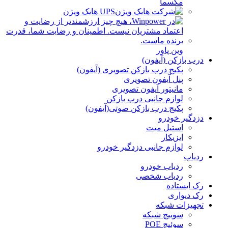
مکسما
UPS هایک ویژن
وین پاور
درب بازکن (آیفون)
پکیج درب بازکن تصویری (آیفون)
پنل آیفون تصویری
مانیتور آیفون تصویری
لوازم جانبی درب بازکن
پکیج درب بازکن صوتی(آیفون)
دزدگیر خودرو
استیل میت
ایزیکار
لوازم جانبی دزدگیر خودرو
ردیاب
ردیاب خودرو
ردیاب شخصی
رک ایستاده
رک دیواری
تجهیزات شبکه
سوییچ شبکه
سوئیچ POE