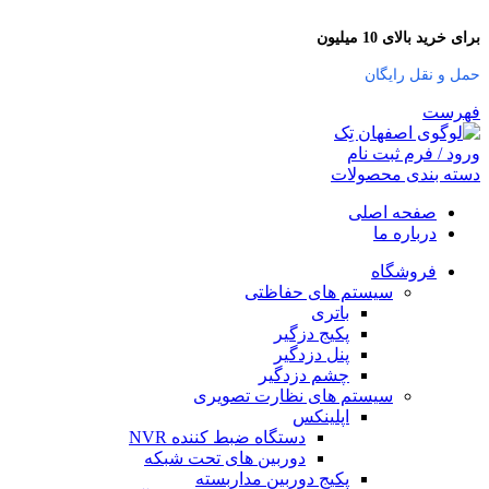
برای خرید بالای 10 میلیون
حمل و نقل رایگان
فهرست
ورود / فرم ثبت نام
دسته بندی محصولات
صفحه اصلی
درباره ما
فروشگاه
سیستم های حفاظتی
باتری
پکیج دزگیر
پنل دزدگیر
چشم دزدگیر
سیستم های نظارت تصویری
اپلینکس
دستگاه ضبط کننده NVR
دوربین های تحت شبکه
پکیج دوربین مداربسته