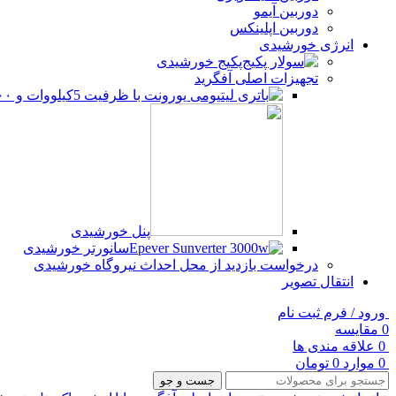
دوربین آیمو
دوربین اپلینکس
انرژی خورشیدی
پکیج خورشیدی
تجهیزات اصلی آفگرید
پنل خورشیدی
سانورتر خورشیدی
درخواست بازدید از محل احداث نیروگاه خورشیدی
انتقال تصویر
ورود / فرم ثبت نام
0
مقایسه
0
علاقه مندی ها
0
موارد
0
تومان
جست و جو