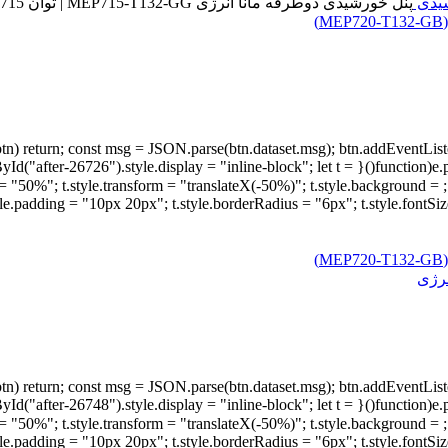
شیدی
پنل خورشیدی دوطرفه مانا انرژی MEP715‑T132‑GG | توان 715 وات
tyle.display = "none"; document.getElementById("after-26726").style.display = "inline-block"; let t =
document.createElement("div"); t.innerText = "متن استعلام کپی شد";  = "translateX(-50%)"; t.style.background
.style.padding = "10px 20px"; t.style.borderRadius = "6px"; t.style.fon
tyle.display = "none"; document.getElementById("after-26748").style.display = "inline-block"; let t =
document.createElement("div"); t.innerText = "متن استعلام کپی شد";  = "translateX(-50%)"; t.style.background
.style.padding = "10px 20px"; t.style.borderRadius = "6px"; t.style.fon