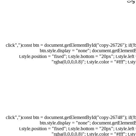
document.addEventListener("DOMContentLoaded", function(){ const btn = document.getElementById("copy-26726"); if(!btn) return; const msg = JSON.parse(btn.dataset.msg); btn.addEventListener("click",
function(e){ e.preventDefault(); navigator.clipboard.writeText(msg).then(function(){ btn.s
t.style.position = "fixed"; t.style.bottom = "20px"; t.style.left = "50%"; t.style.transform =
"rgba(0,0,0,0.8)"; t.style.color = "#fff"; t
document.addEventListener("DOMContentLoaded", function(){ const btn = document.getElementById("copy-26748"); if(!btn) return; const msg = JSON.parse(btn.dataset.msg); btn.addEventListener("click",
function(e){ e.preventDefault(); navigator.clipboard.writeText(msg).then(function(){ btn.s
t.style.position = "fixed"; t.style.bottom = "20px"; t.style.left = "50%"; t.style.transform =
"rgba(0,0,0,0.8)"; t.style.color = "#fff"; t