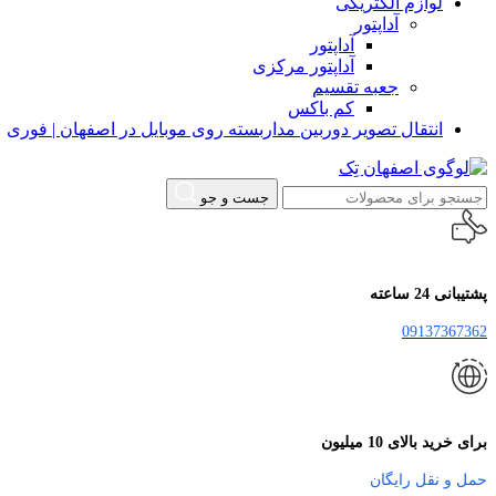
لوازم الکتریکی
آداپتور
آداپتور
آداپتور مرکزی
جعبه تقسیم
کم باکس
انتقال تصویر دوربین مداربسته روی موبایل در اصفهان | فوری
جست و جو
پشتیبانی 24 ساعته
09137367362
برای خرید بالای 10 میلیون
حمل و نقل رایگان