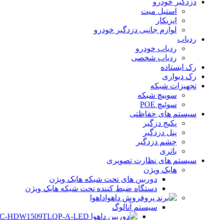
دزدگیر خودرو
استیل میت
ایزیکار
لوازم جانبی دزدگیر خودرو
ردیاب
ردیاب خودرو
ردیاب شخصی
رک ایستاده
رک دیواری
تجهیزات شبکه
سوییچ شبکه
سوئیچ POE
سیستم های حفاظتی
پکیج دزگیر
پنل دزدگیر
چشم دزدگیر
باتری
سیستم های نظارت تصویری
هایک ویژن
دوربین های تحت شبکه هایک ویژن
دستگاه ضبط کننده تحت شبکه هایک ویژن
داهوا
سیستم آنالوگ