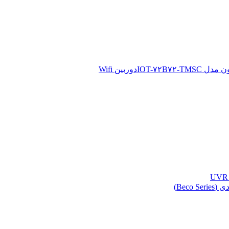
دوربین Wifi
Beco )