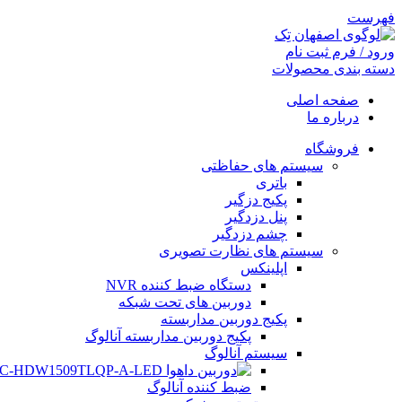
فهرست
ورود / فرم ثبت نام
دسته بندی محصولات
صفحه اصلی
درباره ما
فروشگاه
سیستم های حفاظتی
باتری
پکیج دزگیر
پنل دزدگیر
چشم دزدگیر
سیستم های نظارت تصویری
اپلینکس
دستگاه ضبط کننده NVR
دوربین های تحت شبکه
پکیج دوربین مداربسته
پکیج دوربین مداربسته آنالوگ
سیستم آنالوگ
ضبط کننده آنالوگ