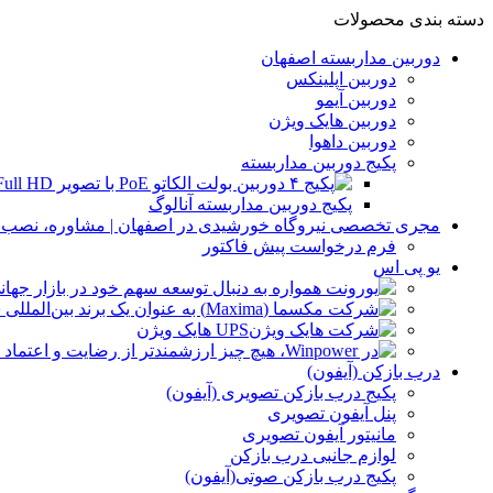
دسته بندی محصولات
دوربین مداربسته اصفهان
دوربین اپلینکس
دوربین آیمو
دوربین هایک ویژن
دوربین داهوا
پکیج دوربین مداربسته
پکیج دوربین مداربسته آنالوگ
مجری تخصصی نیروگاه خورشیدی در اصفهان | مشاوره، نصب و 
فرم درخواست پیش فاکتور
یو پی اس
UPS هایک ویژن
درب بازکن (آیفون)
پکیج درب بازکن تصویری (آیفون)
پنل آیفون تصویری
مانیتور آیفون تصویری
لوازم جانبی درب بازکن
پکیج درب بازکن صوتی(آیفون)