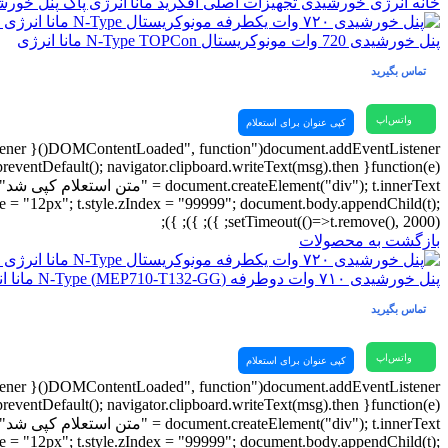
خانه
انرژی خورشیدی
تجهیزات اصلی آفگرید
مانا انرژی پاک
پنل خور
پنل خورشیدی 720 وات مونوکریستال N-Type TOPCon مانا انرژی
تماس بگیرید
واتس‌اپ
کپی عنوان برای استعلام
tSize = "12px"; t.style.zIndex = "99999"; document.body.appendChild(t);
setTimeout(()=>t.remove(), 2000); }); }); });
بازگشت به محصولات
پنل خورشیدی ۷۱۰ وات دوطرفه (MEP710-T132-GG) N-Type مانا انرژی
تماس بگیرید
واتس‌اپ
کپی عنوان برای استعلام
tSize = "12px"; t.style.zIndex = "99999"; document.body.appendChild(t);