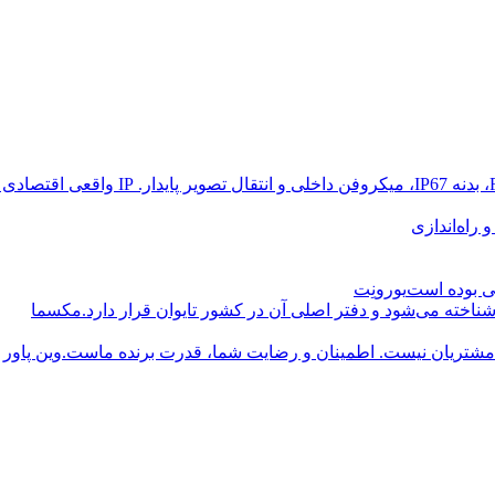
راه‌اندازی
یورونِت
مکسما
وین پاور