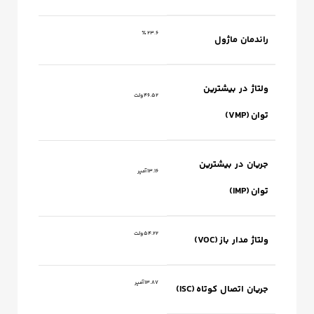
23.6 ٪
راندمان ماژول
ولتاژ در بیشترین
46.52 ولت
توان (VMP)
جریان در بیشترین
13.16 آمپر
توان (IMP)
54.22 ولت
ولتاژ مدار باز (VOC)
13.87 آمپر
جریان اتصال کوتاه (ISC)