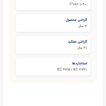
‑40 تا +85°C
گارانتی محصول
12 سال
گارانتی عملکرد
30 سال
استانداردها
IEC 61215 / IEC 61730