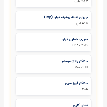
45.2 ولت
جریان نقطه بیشینه توان (Imp)
13.5 آمپر
ضریب دمایی توان
‑0.30٪ / °C
حداکثر ولتاژ سیستم
1500V DC
حداکثر فیوز سری
30A
دمای کاری