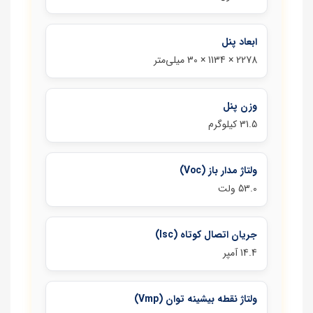
ابعاد پنل
2278 × 1134 × 30 میلی‌متر
وزن پنل
31.5 کیلوگرم
ولتاژ مدار باز (Voc)
53.0 ولت
جریان اتصال کوتاه (Isc)
14.4 آمپر
ولتاژ نقطه بیشینه توان (Vmp)