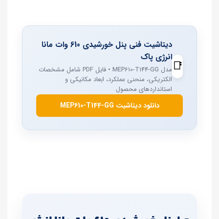
دیتاشیت فنی پنل خورشیدی 610 وات مانا
انرژی پاک
📑
مدل MEP610‑T144‑GG • فایل PDF شامل مشخصات
الکتریکی، منحنی عملکرد، ابعاد مکانیکی و
استانداردهای محصول
دانلود دیتاشیت MEP610‑T144‑GG