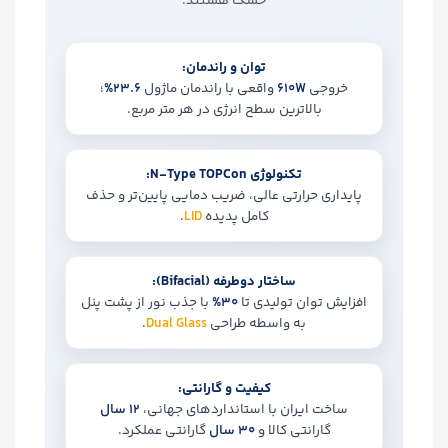
خشک هستند.
توان و راندمان:
خروجی
610W
واقعی با راندمان ماژول
23.6%
؛
بالاترین سطح انرژی در هر متر مربع.
تکنولوژی N-Type TOPCon:
پایداری حرارتی عالی، ضریب دمایی پایین‌تر و حذف
کامل پدیده
LID
.
ساختار دوطرفه (Bifacial):
افزایش توان تولیدی تا
30%
با جذب نور از پشت پنل
به واسطه طراحی
Dual Glass
.
کیفیت و گارانتی:
ساخت ایران با استانداردهای جهانی،
12 سال
گارانتی کالا و
30 سال
گارانتی عملکرد.