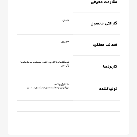
مقاومت محیطی
12 سال
گارانتی محصول
30 سال
ضمانت عملکرد
نیروگاه‌های EPC ، پروژه‌های صنعتی و سایت‌های با
کاربردها
زترد نور
مانا انرژی پاک –
تولیدکننده
بزرگترین تولیدکننده پنل خورشیدی در ایران