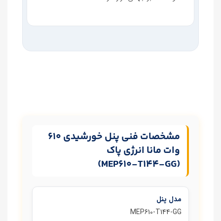
مشخصات فنی پنل خورشیدی 610
وات مانا انرژی پاک
(MEP610‑T144‑GG)
مدل پنل
MEP610‑T144‑GG