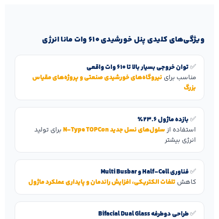
ویژگی‌های کلیدی پنل خورشیدی 610 وات مانا انرژی
✅
توان خروجی بسیار بالا تا 610 وات واقعی
مناسب برای
نیروگاه‌های خورشیدی صنعتی و پروژه‌های مقیاس
بزرگ
✅
بازده ماژول 23.6٪
استفاده از
سلول‌های نسل جدید N‑Type TOPCon
برای تولید
انرژی بیشتر
✅
فناوری Half‑Cell و Multi Busbar
کاهش
تلفات الکتریکی، افزایش راندمان و پایداری عملکرد ماژول
✅
طراحی دوطرفه Bifacial Dual Glass