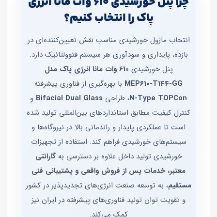
چرا پنل خورشیدی 610 وات مانا انرژی
پاک را انتخاب کنیم؟
انتخاب ماژول خورشیدی مناسب نقش تعیین‌کننده‌ای در
بازده، پایداری و سودآوری هر سیستم فتوولتائیک دارد.
پنل خورشیدی
610 وات مانا انرژی پاک مدل
MEP610‑T144‑GG
با بهره‌گیری از فناوری پیشرفته
N‑Type TOPCon
، طراحی
Bifacial Dual Glass
و
کنترل کیفیت مطابق استانداردهای بین‌المللی تولید شده
است تا عملکردی پایدار و راندمانی بالا در نیروگاه‌ها و
سیستم‌های خورشیدی فراهم کند. استفاده از تجهیزات
خورشیدی تولید داخل علاوه بر دسترسی به
گارانتی
معتبر، خدمات پس از فروش واقعی و پشتیبانی فنی
مستقیم
، به توسعه صنعت انرژی‌های تجدیدپذیر در کشور
و تقویت توان تولید فناوری‌های پیشرفته در ایران نیز
کمک می‌کند.