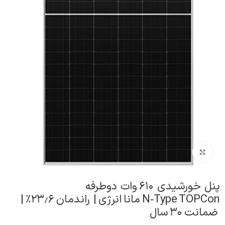
برای بزرگنمایی کلیک کنید
پنل خورشیدی ۶۱۰ وات دوطرفه
N‑Type TOPCon مانا انرژی | راندمان ۲۳٫۶٪ |
ضمانت ۳۰ سال