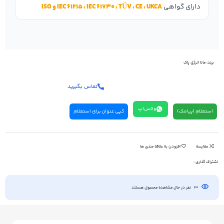
دارای گواهی
IEC 61215 ، IEC 61730 ، TÜV ، CE ، UKCA و ISO
برند:
مانا انرژی پاک
تماس بگیرید
واتس‌اپ
استعلام (پیامک)
کپی عنوان برای استعلام
مقایسه
افزودن به علاقه مندی ها
اشتراک گذاری :
20
نفر در حال مشاهده محصول هستند