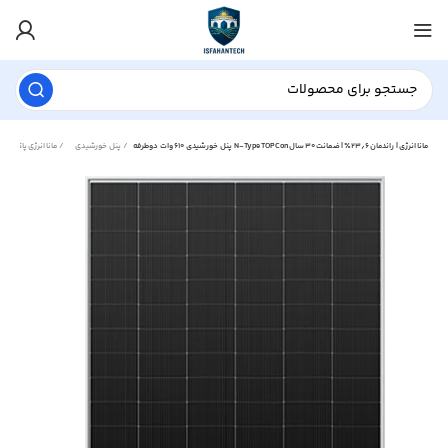
پنل خورشیدی ۶۱۰ وات دوطرفه N‑Type TOPCon مانا انرژی | راندمان ۲۳٫۶٪ | ضمانت ۳۰ سال
پنل خورشیدی
مانا انرژی پاک