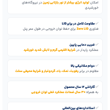
امکان
تولید انرژی بیشتر از نور بازتابی زمین
در نیروگاه‌های
خورشیدی
✅
مقاومت کامل در برابر LID
فناوری
Zero LID
برای حفظ توان خروجی در طول عمر پنل
✅
ضریب دمایی پایین
عملکرد پایدار در
شرایط اقلیمی گرم و تابش شدید خورشید
✅
دوام مکانیکی بالا
مقاوم در برابر
رطوبت، نمک، باد، گردوغبار و شرایط محیطی سخت
✅
گارانتی 12 سال محصول
به همراه
30 سال ضمانت عملکرد خطی توان خروجی
✅
استانداردهای بین‌المللی