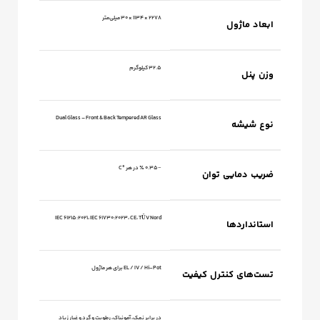
2278 × 1134 × 30 میلی‌متر
ابعاد ماژول
32.5 کیلوگرم
وزن پنل
Dual Glass – Front & Back Tempered AR Glass
نوع شیشه
−0.35 ٪ در هر °C
ضریب دمایی توان
IEC 61215:2021، IEC 61730:2023، CE، TÜV Nord
استانداردها
EL / IV / Hi‑Pot برای هر ماژول
تست‌های کنترل کیفیت
در برابر نمک، آمونیاک، رطوبت و گرد و غبار زیاد