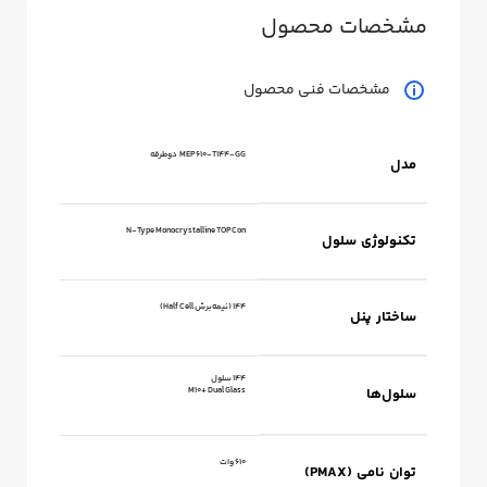
مشخصات محصول
مشخصات فنی محصول
MEP610‑T144‑GG دوطرفه
مدل
N‑Type Monocrystalline TOPCon
تکنولوژی سلول
144 (نیمه‌برش Half Cell)
ساختار پنل
۱44 سلول
سلول‌ها
M10+ Dual Glass
610 وات
توان نامی (PMAX)