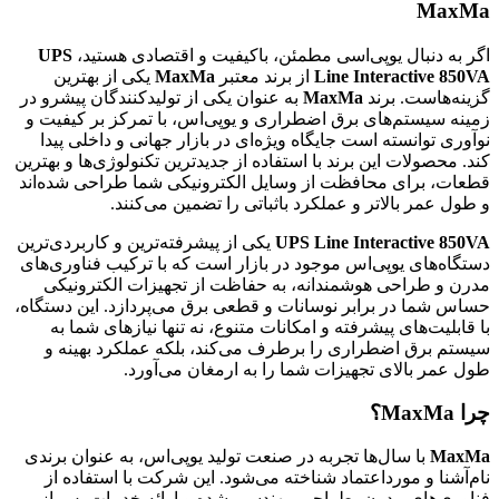
MaxMa
اگر به دنبال یوپی‌اسی مطمئن، باکیفیت و اقتصادی هستید،
UPS
Line Interactive 850VA
از برند معتبر
MaxMa
یکی از بهترین
گزینه‌هاست. برند
MaxMa
به عنوان یکی از تولیدکنندگان پیشرو در
زمینه سیستم‌های برق اضطراری و یوپی‌اس، با تمرکز بر کیفیت و
نوآوری توانسته است جایگاه ویژه‌ای در بازار جهانی و داخلی پیدا
کند. محصولات این برند با استفاده از جدیدترین تکنولوژی‌ها و بهترین
قطعات، برای محافظت از وسایل الکترونیکی شما طراحی شده‌اند
و طول عمر بالاتر و عملکرد باثباتی را تضمین می‌کنند.
UPS Line Interactive 850VA
یکی از پیشرفته‌ترین و کاربردی‌ترین
دستگاه‌های یوپی‌اس موجود در بازار است که با ترکیب فناوری‌های
مدرن و طراحی هوشمندانه، به حفاظت از تجهیزات الکترونیکی
حساس شما در برابر نوسانات و قطعی برق می‌پردازد. این دستگاه،
با قابلیت‌های پیشرفته و امکانات متنوع، نه تنها نیازهای شما به
سیستم برق اضطراری را برطرف می‌کند، بلکه عملکرد بهینه و
طول عمر بالای تجهیزات شما را به ارمغان می‌آورد.
چرا
MaxMa
؟
MaxMa
با سال‌ها تجربه در صنعت تولید یوپی‌اس، به عنوان برندی
نام‌آشنا و مورداعتماد شناخته می‌شود. این شرکت با استفاده از
فناوری‌های مدرن، طراحی مهندسی شده و ارائه خدمات پس از