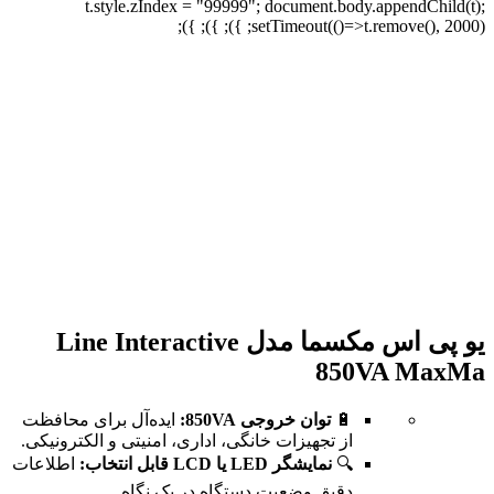
t.style.zIndex = "99999"; document.body.appendChild(t);
setTimeout(()=>t.remove(), 2000); }); }); });
برای بزرگنمایی کلیک کنید
یو پی اس مکسما مدل Line Interactive
850VA MaxMa
🔋
توان خروجی 850VA:
ایده‌آل برای محافظت
از تجهیزات خانگی، اداری، امنیتی و الکترونیکی.
🔍
نمایشگر LED یا LCD قابل انتخاب:
اطلاعات
دقیق وضعیت دستگاه در یک نگاه.