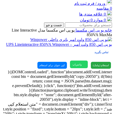
ورود / فرم ثبت نام
0
مقایسه
0
علاقه مندی ها
0
موارد
0
تومان
جست و جو
خانه
یو پی اس
مکسما
یو پی اس مکسما مدل Line Interactive
850VA MaxMa
یو پی اس 850 ولت آمپر – UPS Lineinteractive 850VA Winpower
تماس بگیرید
واتس‌اپ
استعلام (پیامک)
کپی عنوان برای استعلام
document.addEventListener("DOMContentLoaded", function(){
const btn = document.getElementById("copy-20050"); if(!btn)
return; const msg = JSON.parse(btn.dataset.msg);
btn.addEventListener("click", function(e){ e.preventDefault();
navigator.clipboard.writeText(msg).then(function(){
btn.style.display = "none"; document.getElementById("after-
20050").style.display = "inline-block"; let t =
document.createElement("div"); t.innerText = "متن استعلام کپی
شد"; t.style.position = "fixed"; t.style.bottom = "20px"; t.style.left =
"50%"; t.style.transform = "translateX(-50%)"; t.style.background =