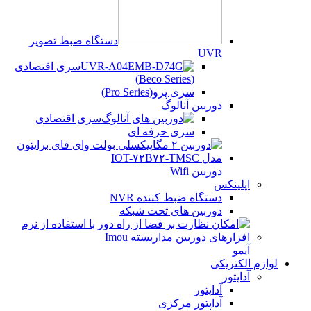
دستگاه ضبط تصویر
UVR
سری اقتصادی
(Beco Series)
سری پرو(Pro Series)
دوربین آنالوگ
سری اقتصادی
سری حرفه ای
دوربین Wifi
اپلینکس
دستگاه ضبط کننده NVR
دوربین های تحت شبکه
آیمو
لوازم الکتریکی
آداپتور
آداپتور
آداپتور مرکزی