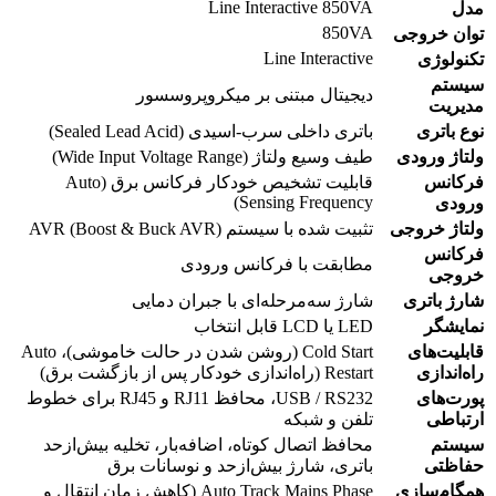
Line Interactive 850VA
مدل
850VA
توان خروجی
Line Interactive
تکنولوژی
سیستم
دیجیتال مبتنی بر میکروپروسسور
مدیریت
نوع باتری
باتری داخلی سرب-اسیدی (Sealed Lead Acid)
ولتاژ ورودی
طیف وسیع ولتاژ (Wide Input Voltage Range)
فرکانس
قابلیت تشخیص خودکار فرکانس برق (Auto
Sensing Frequency)
ورودی
ولتاژ خروجی
تثبیت شده با سیستم AVR (Boost & Buck AVR)
فرکانس
مطابقت با فرکانس ورودی
خروجی
شارژ باتری
شارژ سه‌مرحله‌ای با جبران دمایی
نمایشگر
LED یا LCD قابل انتخاب
قابلیت‌های
Cold Start (روشن شدن در حالت خاموشی)، Auto
راه‌اندازی
Restart (راه‌اندازی خودکار پس از بازگشت برق)
پورت‌های
USB / RS232، محافظ RJ11 و RJ45 برای خطوط
ارتباطی
تلفن و شبکه
سیستم
محافظ اتصال کوتاه، اضافه‌بار، تخلیه بیش‌ازحد
حفاظتی
باتری، شارژ بیش‌ازحد و نوسانات برق
همگام‌سازی
Auto Track Mains Phase (کاهش زمان انتقال و