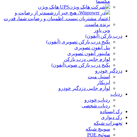
مکسما
UPS هایک ویژن
وین پاور
درب بازکن (آیفون)
پکیج درب بازکن تصویری (آیفون)
پنل آیفون تصویری
مانیتور آیفون تصویری
لوازم جانبی درب بازکن
پکیج درب بازکن صوتی(آیفون)
دزدگیر خودرو
استیل میت
ایزیکار
لوازم جانبی دزدگیر خودرو
ردیاب
ردیاب خودرو
ردیاب شخصی
رک ایستاده
رک دیواری
تجهیزات شبکه
سوییچ شبکه
سوئیچ POE