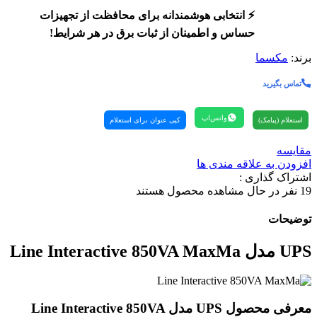
⚡ انتخابی هوشمندانه برای محافظت از تجهیزات
حساس و اطمینان از ثبات برق در هر شرایط!
برند:
مکسما
تماس بگیرید
واتس‌اپ
استعلام (پیامک)
کپی عنوان برای استعلام
مقایسه
افزودن به علاقه مندی ها
اشتراک گذاری :
19
نفر در حال مشاهده محصول هستند
توضیحات
UPS مدل
Line Interactive 850VA MaxMa
معرفی محصول UPS مدل
Line Interactive 850VA