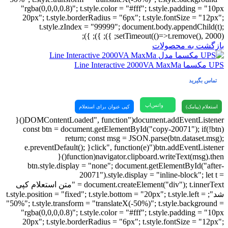
"rgba(0,0,0,0.8)"; t.style.color = "#fff"; t.style.padding = "10px
20px"; t.style.borderRadius = "6px"; t.style.fontSize = "12px";
t.style.zIndex = "99999"; document.body.appendChild(t);
setTimeout(()=>t.remove(), 2000); }); }); });
بازگشت به محصولات
UPS مکسما Line Interactive 2000VA MaxMa
تماس بگیرید
واتس‌اپ
استعلام (پیامک)
کپی عنوان برای استعلام
document.addEventListener("DOMContentLoaded", function(){
const btn = document.getElementById("copy-20071"); if(!btn)
return; const msg = JSON.parse(btn.dataset.msg);
btn.addEventListener("click", function(e){ e.preventDefault();
navigator.clipboard.writeText(msg).then(function(){
btn.style.display = "none"; document.getElementById("after-
20071").style.display = "inline-block"; let t =
document.createElement("div"); t.innerText = "متن استعلام کپی
شد"; t.style.position = "fixed"; t.style.bottom = "20px"; t.style.left =
"50%"; t.style.transform = "translateX(-50%)"; t.style.background =
"rgba(0,0,0,0.8)"; t.style.color = "#fff"; t.style.padding = "10px
20px"; t.style.borderRadius = "6px"; t.style.fontSize = "12px";