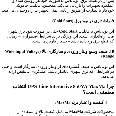
پس از بازگشت برق، یوپی‌اس به‌صورت خودکار روشن شده و
عملکرد تجهیزات را بازیابی می‌کند. همچنین، قابلیت خاموشی
خودکار با نظارت از طریق رایانه، ایمنی تجهیزات را دوچندان می‌کند.
9.
راه‌اندازی در نبود برق (Cold Start)
این یوپی‌اس با قابلیت
Cold Start
حتی در صورت نبود برق شهری
قابل راه‌اندازی است. این ویژگی برای شرایط اضطراری – زمانی
که قطع برق رخ داده باشد – بسیار کاربردی است.
10.
طیف وسیع ولتاژ ورودی و سازگاری بالا (Wide Input Voltage
Range)
این یوپی‌اس با طیف گسترده‌ای از ولتاژ ورودی سازگار است و حتی
در شرایطی که برق شهری ناپایدار باشد، عملکردی بی‌نقص ارائه
می‌دهد.
چرا
UPS Line Interactive 850VA MaxMa
انتخاب
مطمئنی است؟
کیفیت و اعتبار برند MaxMa:
محصولات شرکت
MaxMa
به دلیل کیفیت بالا و استفاده از