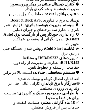
🧠
کنترل دیجیتال مبتنی بر میکروپروسسور:
مدیریت هوشمند و عملکردی پایدار.
⚡
تثبیت ولتاژ با AVR:
حفاظت کامل در برابر
نوسانات برق با فناوری Boost & Buck AVR.
🔋
سیستم مدیریت هوشمند باتری:
افزایش عمر
باتری با شارژ سه‌مرحله‌ای و جبران دمایی.
🔄
راه‌اندازی خودکار پس از بازگشت برق (Auto
Restart):
بدون نگرانی از وقفه در عملکرد
تجهیزات.
🔥
قابلیت Cold Start:
روشن شدن دستگاه حتی
در نبود برق.
🔗
پورت‌های USB/RS232 و محافظ
RJ11/RJ45:
نظارت و مدیریت از راه دور،
حفاظت از شبکه و خطوط تلفن.
🛡️
سیستم محافظتی چندلایه:
امنیت بالا در برابر
اضافه‌بار، اتصال کوتاه و نوسانات شدید.
🌐
سازگار با برق ناپایدار:
کارایی عالی حتی در
ولتاژهای ورودی مختلف.
🌀
طراحی جمع‌وجور، سبک و کاربردی:
مناسب
برای هر فضا و محیط.
✅
18 ماه گارانتی معتبر:
ضمانت کیفیت و
خدمات پس از فروش مطمئن.