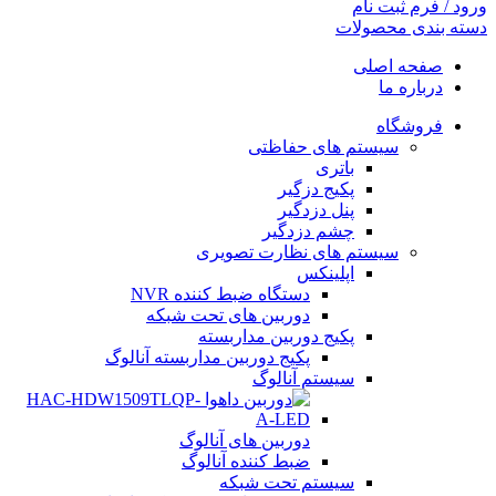
ورود / فرم ثبت نام
دسته بندی محصولات
صفحه اصلی
درباره ما
فروشگاه
سیستم های حفاظتی
باتری
پکیج دزگیر
پنل دزدگیر
چشم دزدگیر
سیستم های نظارت تصویری
اپلینکس
دستگاه ضبط کننده NVR
دوربین های تحت شبکه
پکیج دوربین مداربسته
پکیج دوربین مداربسته آنالوگ
سیستم آنالوگ
دوربین های آنالوگ
ضبط کننده آنالوگ
سیستم تحت شبکه