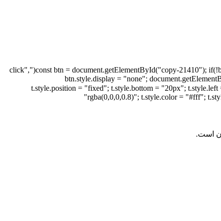
document.addEventListener("DOMContentLoaded", function(){ const btn = document.getElementById("copy-21410"); if(!btn) return; const msg = JSON.parse(btn.dataset.msg); btn.addEventListener("click",
function(e){ e.preventDefault(); navigator.clipboard.writeText(msg).then(function(){ btn.s
t.style.position = "fixed"; t.style.bottom = "20px"; t.style.left = "50%"; t.style.transform =
"rgba(0,0,0,0.8)"; t.style.color = "#fff"; t