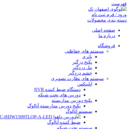
فهرست
ورود / فرم ثبت نام
دسته بندی محصولات
صفحه اصلی
درباره ما
فروشگاه
سیستم های حفاظتی
باتری
پکیج دزگیر
پنل دزدگیر
چشم دزدگیر
سیستم های نظارت تصویری
اپلینکس
دستگاه ضبط کننده NVR
دوربین های تحت شبکه
پکیج دوربین مداربسته
پکیج دوربین مداربسته آنالوگ
سیستم آنالوگ
ضبط کننده آنالوگ
سیستم تحت شبکه