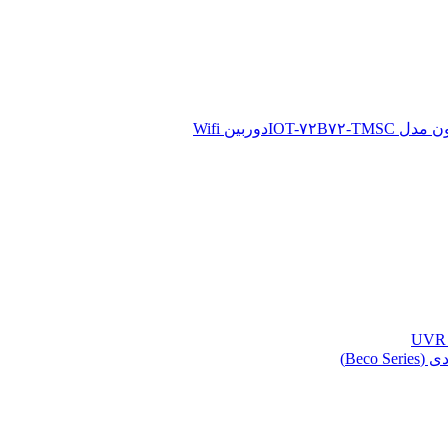
دوربین Wifi
Beco )