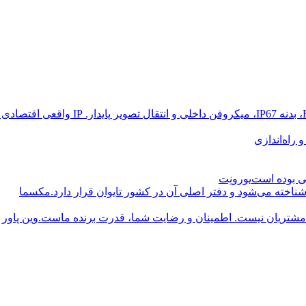
راه‌اندازی
یورونِت
مکسما
وین پاور