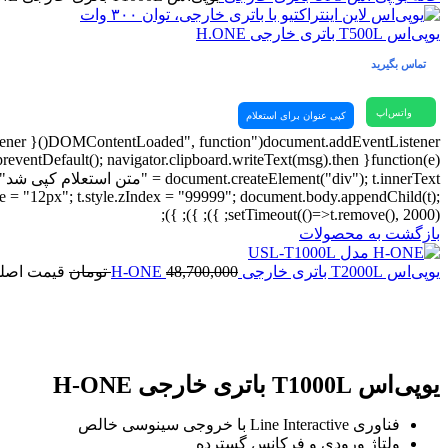
یوپی‌اس T500L باتری خارجی H.ONE
تماس بگیرید
واتس‌اپ
کپی عنوان برای استعلام
tSize = "12px"; t.style.zIndex = "99999"; document.body.appendChild(t);
setTimeout(()=>t.remove(), 2000); }); }); });
بازگشت به محصولات
یوپی‌اس T2000L باتری خارجی H-ONE
48,700,000
تومان
قیمت اصلی 48,700,000 توما
برای بزرگنمایی کلیک کنید
یوپی‌اس T1000L باتری خارجی H-ONE
فناوری Line Interactive با خروجی سینوسی خالص
ولتاژ ورودی و فرکانس گسترده