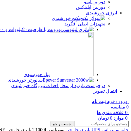
دوربین آیمو
دوربین اپلینکس
انرژی خورشیدی
پکیج خورشیدی
تجهیزات اصلی آفگرید
پنل خورشیدی
سانورتر خورشیدی
درخواست بازدید از محل احداث نیروگاه خورشیدی
انتقال تصویر
ورود / فرم ثبت نام
0
مقایسه
0
علاقه مندی ها
0
موارد
0
تومان
جست و جو
خانه
یو پی اس
UPS باتری خارجی
یوپی‌اس T1000L باتری خارجی H-ONE