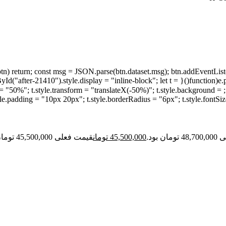
tyle.display = "none"; document.getElementById("after-21410").style.display = "inline-block"; let t =
document.createElement("div"); t.innerText = "متن استعلام کپی شد";  = "translateX(-50%)"; t.style.background
.style.padding = "10px 20px"; t.style.borderRadius = "6px"; t.style.fon
ن بود.
45,500,000
تومان
قیمت فعلی 45,500,000 تومان است.