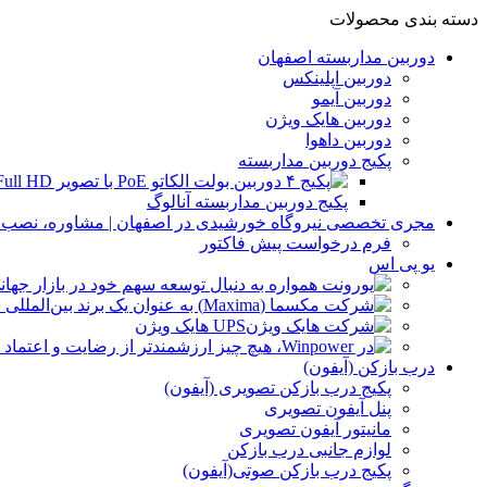
دسته بندی محصولات
دوربین مداربسته اصفهان
دوربین اپلینکس
دوربین آیمو
دوربین هایک ویژن
دوربین داهوا
پکیج دوربین مداربسته
پکیج دوربین مداربسته آنالوگ
مجری تخصصی نیروگاه خورشیدی در اصفهان | مشاوره، نصب و 
فرم درخواست پیش فاکتور
یو پی اس
UPS هایک ویژن
درب بازکن (آیفون)
پکیج درب بازکن تصویری (آیفون)
پنل آیفون تصویری
مانیتور آیفون تصویری
لوازم جانبی درب بازکن
پکیج درب بازکن صوتی(آیفون)