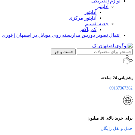
لوازم الکتریکی
آداپتور
آداپتور
آداپتور مرکزی
جعبه تقسیم
کم باکس
انتقال تصویر دوربین مداربسته روی موبایل در اصفهان | فوری
جست و جو
پشتیبانی 24 ساعته
09137367362
برای خرید بالای 10 میلیون
حمل و نقل رایگان