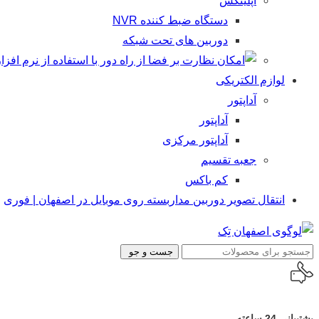
اپلینکس
دستگاه ضبط کننده NVR
دوربین های تحت شبکه
لوازم الکتریکی
آداپتور
آداپتور
آداپتور مرکزی
جعبه تقسیم
کم باکس
انتقال تصویر دوربین مداربسته روی موبایل در اصفهان | فوری
جست و جو
پشتیبانی 24 ساعته