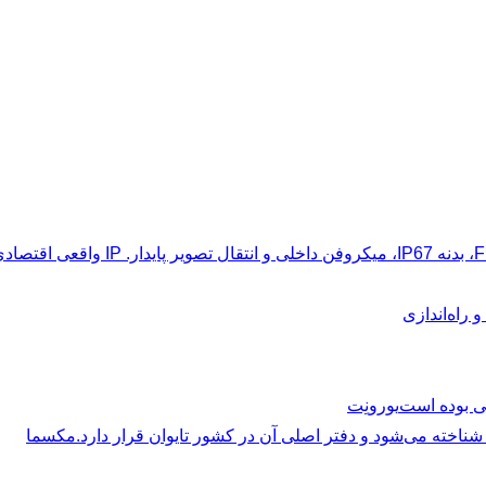
راه‌اندازی
یورونِت
مکسما