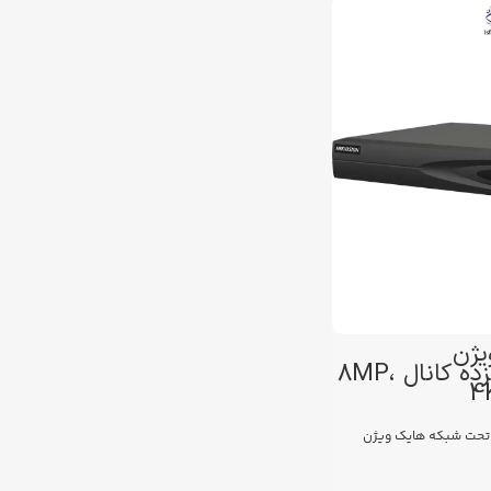
ک ویژن
DS‑7616NI‑K1 شانزده کانال 8MP،
تحت شبکه هایک ویژن