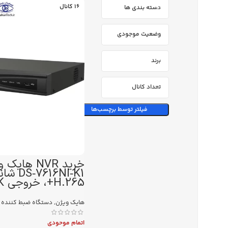
16 کانال
دسته بندی ها
وضعیت موجودی
برند
تعداد کانال
فیلتر توسط برچسب‌ها
خرید NVR های
H.265+، خروجی 4K
هایک ویژن
,
دستگاه ضبط کننده 
اتمام موحودی
فیس بوک