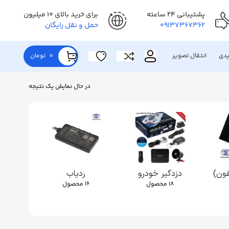
پشتیبانی 24 ساعته
برای خرید بالای 10 میلیون
09137367362
حمل و نقل رایگان
یدی
انتقال تصویر
0
تومان
در حال نمایش یک نتیجه
فون)
دزدگیر خودرو
ردیاب
رک 
18 محصول
16 محصول
12 محصول