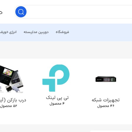
فروشگاه
دوربین مداربسته
انرژی خورش
تی پی لینک
تجهیزات شبکه
درب بازکن (آی
4 محصول
46 محصول
52 محصول