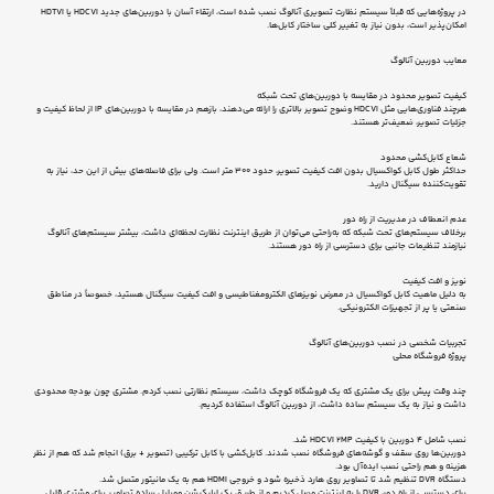
در پروژه‌هایی که قبلاً سیستم نظارت تصویری آنالوگ نصب شده است، ارتقاء آسان با دوربین‌های جدید HDCVI یا HDTVI
امکان‌پذیر است، بدون نیاز به تغییر کلی ساختار کابل‌ها.
معایب دوربین آنالوگ
کیفیت تصویر محدود در مقایسه با دوربین‌های تحت شبکه
هرچند فناوری‌هایی مثل HDCVI وضوح تصویر بالاتری را ارائه می‌دهند، بازهم در مقایسه با دوربین‌های IP از لحاظ کیفیت و
جزئیات تصویر، ضعیف‌تر هستند.
شعاع کابل‌کشی محدود
حداکثر طول کابل کواکسیال بدون افت کیفیت تصویر، حدود 300 متر است. ولی برای فاصله‌های بیش از این حد، نیاز به
تقویت‌کننده سیگنال دارید.
عدم انعطاف در مدیریت از راه دور
برخلاف سیستم‌های تحت شبکه که به‌راحتی می‌توان از طریق اینترنت نظارت لحظه‌ای داشت، بیشتر سیستم‌های آنالوگ
نیازمند تنظیمات جانبی برای دسترسی از راه دور هستند.
نویز و افت کیفیت
به دلیل ماهیت کابل کواکسیال در معرض نویزهای الکترومغناطیسی و افت کیفیت سیگنال هستید، خصوصاً در مناطق
صنعتی یا پر از تجهیزات الکترونیکی.
تجربیات شخصی در نصب دوربین‌های آنالوگ
پروژه فروشگاه محلی
چند وقت پیش برای یک مشتری که یک فروشگاه کوچک داشت، سیستم نظارتی نصب کردم. مشتری چون بودجه محدودی
داشت و نیاز به یک سیستم ساده داشت، از دوربین آنالوگ استفاده کردیم.
نصب شامل 4 دوربین با کیفیت HDCVI 2MP شد.
دوربین‌ها روی سقف و گوشه‌های فروشگاه نصب شدند. کابل‌کشی با کابل ترکیبی (تصویر + برق) انجام شد که هم از نظر
هزینه و هم راحتی نصب ایده‌آل بود.
دستگاه DVR تنظیم شد تا تصاویر روی هارد ذخیره شود و خروجی HDMI هم به یک مانیتور متصل شد.
برای دسترسی از راه دور، DVR را به اینترنت وصل کردیم و از طریق یک اپلیکیشن موبایل ساده تصاویر برای مشتری قابل