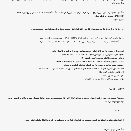
مشاهده شد.
مشکل: دقیقاً به دلیل نویز موجود در محیط، کیفیت تصویر کمی افت داشت که با استفاده از کابل با روکش محافظ
(shielded) مشکل برطرف شد.
پروژه کارخانه
در یک کارخانه بزرگ که دوربین‌های قدیمی آنالوگ از قبل نصب شده بود، هدف ارتقاء سیستم بود.
به جای تعویض کامل سیستم، دوربین‌های HDCVI 4MP جایگزین دوربین‌های قدیمی شدند.
دستگاه DVR هم برای پشتیبانی از رزولوشن جدید به نسخه‌ی HDCVI DVR ارتقاء پیدا کرد.
این روش، بدون نیاز به کابل‌کشی جدید، هزینه پروژه را به‌شدت کاهش داد.
تفاوت‌های کاربردی بین دوربین آنالوگ و تحت شبکه (IP Camera)
ویژگی دوربین آنالوگ دوربین تحت شبکه (IP)
کیفیت تصویر متوسط تا خوب (HDCVI تا 4K) بسیار بالا (Full HD تا 12MP)
نحوه‌ی نصب ساده و بدون نیاز به شبکه نیازمند تنظیمات شبکه
فاصله کابل‌کشی محدود به حداکثر 300 متر تا 100 متر (کابل شبکه) یا بیشتر با تقویت‌کننده
انعطاف در ارتقاء کمتر بالا
هزینه کلی پایین‌تر بالاتر
نکات مهم هنگام انتخاب دوربین آنالوگ
فناوری دوربین:
مطمئن شوید دوربین از فناوری‌های جدید مانند HDCVI یا HDTVI پشتیبانی می‌کند؛ چراکه کیفیت تصویر بالاتر و کاهش نویز
بیشتری ارائه می‌دهند.
کیفیت کابل:
از کابل‌های مرغوب استفاده کنید، خصوصاً در فواصل طولانی یا محیط‌هایی که نویز الکترونیکی زیاد است.
مشخص کردن نیازها: