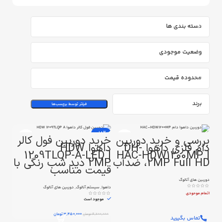
دسته بندی ها
وضعیت موجودی
محدوده قیمت
برند
فیلتر توسط برچسب‌ها
-18%
بررسی و خرید دوربین
خرید دوربین فول کالر
دام فلزی داهوا DH-
داهوا HDW
1209TLQP-A-LED |
HAC-HDW1200MP |
2MP Full HD، ضدآب
2MP دید شب رنگی با
قیمت مناسب
دوربین های آنالوگ
داهوا
,
سیستم آنالوگ
,
دوربین های آنالوگ
اتمام موحودی
موجود است
3,450,000
تومان
4,200,000
تومان
تماس بگیرید