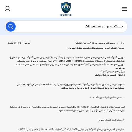
خانه
محصولات برچسب خورده “دوربین آنالوگ”
نمایش 1–16 از 124 نتیجه
دوربین آنالوگ: اساس سیستم‌های کلاسیک نظارت تصویری
دوربین آنالوگ، نسلی از دوربین‌های مداربسته است که تصاویر را به شکل سیگنال‌های ویدیویی آنالوگ دریافت و از طریق
کابل‌های کواکسیال به دستگاه ضبط‌کننده‌ی DVR (Digital Video Recorder) ارسال می‌کند. با وجود رشد چشمگیر
دوربین‌های تحت شبکه، دوربین‌های آنالوگ هنوز هم به دلایل مختلفی در برخی پروژه‌ها و نصب‌های خاص استفاده
می‌شوند.
ویژگی‌های دوربین آنالوگ
1. انتقال تصویر به شکل آنالوگ
تصاویر دریافتی به صورت سیگنال‌های آنالوگ (مشابه تلویزیون قدیمی) به دستگاه DVR ارسال می‌شود. DVR این
سیگنال‌ها را به داده دیجیتال تبدیل کرده و در هارد ذخیره می‌کند.
2. اتصال با کابل کواکسیال (Coaxial)
این دوربین‌ها از کابل‌های کواکسیال RG59 یا RG6 برای انتقال تصویر استفاده می‌کنند. برای اتصال برق نیز کابل جداگانه
نیاز است، مگر اینکه از کابل ترکیبی (کابل تصویر + برق) استفاده شود.
3. محدودیت کیفیت تصویر
نسل‌های قدیمی دوربین‌های آنالوگ کیفیت پایین (کمتر از 1 مگاپیکسل) داشتند. اما حالا با فناوری جدید HDCVI،