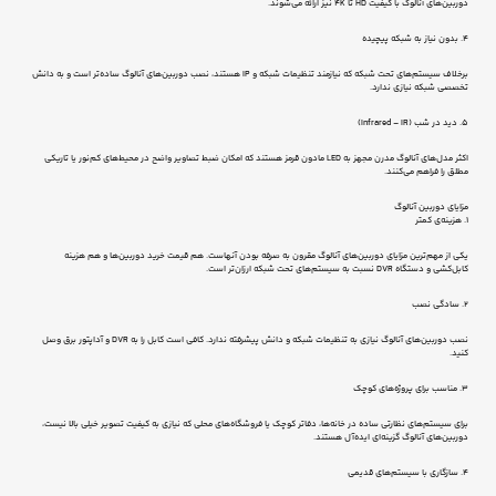
دوربین‌های آنالوگ با کیفیت HD تا 4K نیز ارائه می‌شوند.
4. بدون نیاز به شبکه پیچیده
برخلاف سیستم‌های تحت شبکه که نیازمند تنظیمات شبکه و IP هستند، نصب دوربین‌های آنالوگ ساده‌تر است و به دانش
تخصصی شبکه نیازی ندارد.
5. دید در شب (Infrared – IR)
اکثر مدل‌های آنالوگ مدرن مجهز به LED مادون قرمز هستند که امکان ضبط تصاویر واضح در محیط‌های کم‌نور یا تاریکی
مطلق را فراهم می‌کنند.
مزایای دوربین آنالوگ
1. هزینه‌ی کمتر
یکی از مهم‌ترین مزایای دوربین‌های آنالوگ مقرون به صرفه بودن آنهاست. هم قیمت خرید دوربین‌ها و هم هزینه
کابل‌کشی و دستگاه DVR نسبت به سیستم‌های تحت شبکه ارزان‌تر است.
2. سادگی نصب
نصب دوربین‌های آنالوگ نیازی به تنظیمات شبکه و دانش پیشرفته ندارد. کافی است کابل را به DVR و آداپتور برق وصل
کنید.
3. مناسب برای پروژه‌های کوچک
برای سیستم‌های نظارتی ساده در خانه‌ها، دفاتر کوچک یا فروشگاه‌های محلی که نیازی به کیفیت تصویر خیلی بالا نیست،
دوربین‌های آنالوگ گزینه‌ای ایده‌آل هستند.
4. سازگاری با سیستم‌های قدیمی