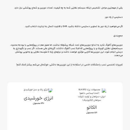
یکی از مهم‌ترین مراحل، تشخیص اینکه سیستم نظارتی شما به چه کیفیت، تعداد دوربین و شعاع پوششی نیاز دارد.
دسترسی از راه دور:
اگر می‌خواهید از راه دور به تصاویر دسترسی داشته باشید، DVR با قابلیت اتصال به اینترنت انتخاب کنید.
جمع‌بندی
دوربین‌های آنالوگ شاید به اندازه دوربین‌های تحت شبکه پیشرفته نباشند، اما هنوز هم در پروژه‌هایی با بودجه محدود،
سیستم‌های نظارتی کوچک و یا پروژه‌هایی که قبلاً نصب آنالوگ داشتند، گزینه‌ای عالی هستند. اگر نصب و نگهداری به
درستی انجام شود، این دوربین‌ها کارایی مؤثری خواهند داشت و نیازهای پایه تا متوسط نظارتی رو به‌خوبی پوشش
می‌دهند.
تجربیات تخصصی نصب یا مشکلات خاصی در استفاده از این دوربین‌ها داشتی، خوشحال می‌شم بیشتر کمک کنم!
انرژی خورشیدی
140 محصول
الکاتو
56 محصول