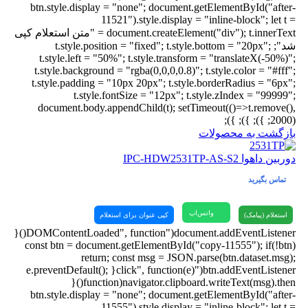
btn.style.display = "none"; document.getElementById("after-
11521").style.display = "inline-block"; let t =
document.createElement("div"); t.innerText = "متن استعلام کپی
شد"; t.style.position = "fixed"; t.style.bottom = "20px";
t.style.left = "50%"; t.style.transform = "translateX(-50%)";
t.style.background = "rgba(0,0,0,0.8)"; t.style.color = "#fff";
t.style.padding = "10px 20px"; t.style.borderRadius = "6px";
t.style.fontSize = "12px"; t.style.zIndex = "99999";
document.body.appendChild(t); setTimeout(()=>t.remove(),
2000); }); }); });
بازگشت به محصولات
دوربین داهوا IPC-HDW2531TP-AS-S2
تماس بگیرید
واتس‌اپ
استعلام (پیامک)
کپی عنوان برای استعلام
document.addEventListener("DOMContentLoaded", function(){
const btn = document.getElementById("copy-11555"); if(!btn)
return; const msg = JSON.parse(btn.dataset.msg);
btn.addEventListener("click", function(e){ e.preventDefault();
navigator.clipboard.writeText(msg).then(function(){
btn.style.display = "none"; document.getElementById("after-
11555").style.display = "inline-block"; let t =