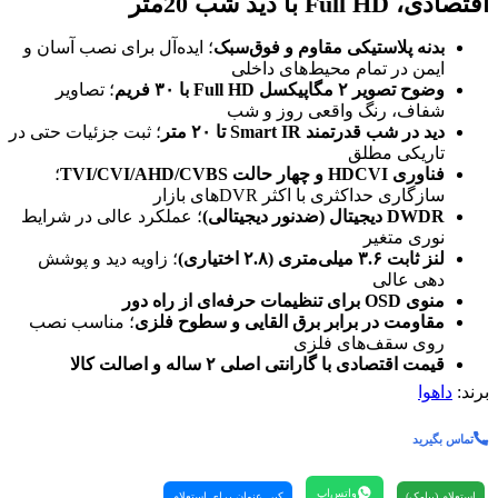
اقتصادی، Full HD با دید شب 20متر
بدنه پلاستیکی مقاوم و فوق‌سبک
؛ ایده‌آل برای نصب آسان و
ایمن در تمام محیط‌های داخلی
وضوح تصویر ۲ مگاپیکسل Full HD با ۳۰ فریم
؛ تصاویر
شفاف، رنگ واقعی روز و شب
دید در شب قدرتمند Smart IR تا ۲۰ متر
؛ ثبت جزئیات حتی در
تاریکی مطلق
فناوری HDCVI و چهار حالت TVI/CVI/AHD/CVBS
؛
سازگاری حداکثری با اکثر DVRهای بازار
DWDR دیجیتال (ضدنور دیجیتالی)
؛ عملکرد عالی در شرایط
نوری متغیر
لنز ثابت ۳.۶ میلی‌متری (۲.۸ اختیاری)
؛ زاویه دید و پوشش
دهی عالی
منوی OSD برای تنظیمات حرفه‌ای از راه دور
مقاومت در برابر برق القایی و سطوح فلزی
؛ مناسب نصب
روی سقف‌های فلزی
قیمت اقتصادی با گارانتی اصلی ۲ ساله و اصالت کالا
برند:
داهوا
تماس بگیرید
واتس‌اپ
استعلام (پیامک)
کپی عنوان برای استعلام