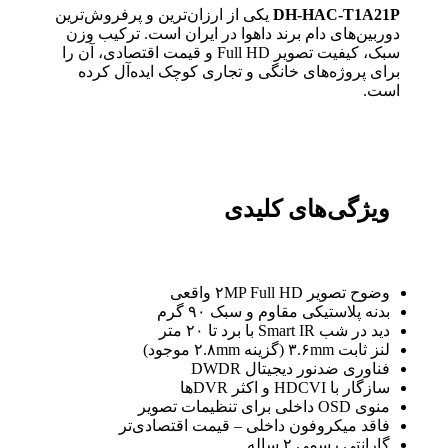
DH-HAC-T1A21P
یکی از ارزان‌ترین و پرفروش‌ترین
دوربین‌های دام برند داهوا در ایران است. ترکیب وزن
سبک، کیفیت تصویر Full HD و قیمت اقتصادی، آن را
برای پروژه‌های خانگی و تجاری کوچک ایده‌آل کرده
است.
ویژگی‌های کلیدی
وضوح تصویر ۲MP Full HD واقعی
بدنه پلاستیکی مقاوم و سبک ۹۰ گرم
دید در شب Smart IR با برد تا ۲۰ متر
لنز ثابت ۳.۶mm (گزینه ۲.۸mm موجود)
فناوری ضدنور دیجیتال DWDR
سازگار با HDCVI و اکثر DVRها
منوی OSD داخلی برای تنظیمات تصویر
فاقد میکروفون داخلی – قیمت اقتصادی‌تر
گارانتی رسمی ۲ ساله