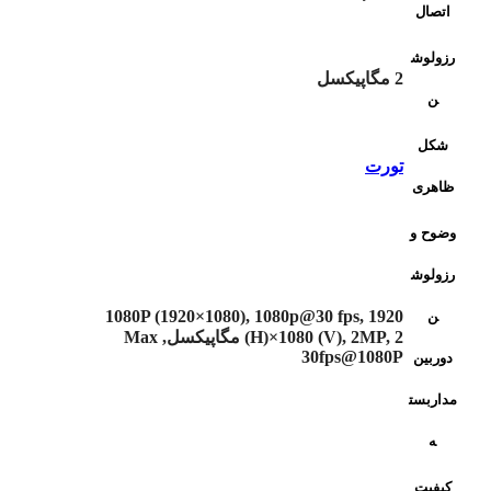
اتصال
رزولوش
2 مگاپیکسل
ن
شکل
تورت
ظاهری
وضوح و
رزولوش
1080P (1920×1080), 1080p@30 fps, 1920
ن
(H)×1080 (V), 2MP, 2 مگاپیکسل, Max
30fps@1080P
دوربین
مداربست
ه
کیفیت