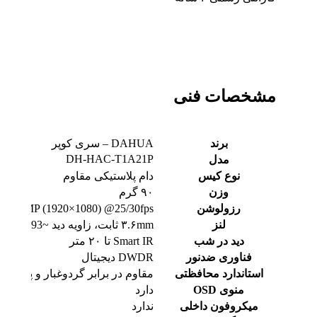
مشخصات فنی
برند
DAHUA – سری کوپر
DH-HAC-T1A21P
مدل
نوع کیس
دام پلاستیکی مقاوم
وزن
۹۰ گرم
رزولوشن
۲MP (1920×1080) @25/30fps
لنز
۳.۶mm ثابت، زاویه دید ~93° (۲.۸mm اختیاری)
دید در شب
Smart IR تا ۲۰ متر
فناوری ضدنور
DWDR دیجیتال
استاندارد محافظتی
مقاوم در برابر گردوغبار و پاشش 
منوی OSD
دارد
میکروفون داخلی
ندارد