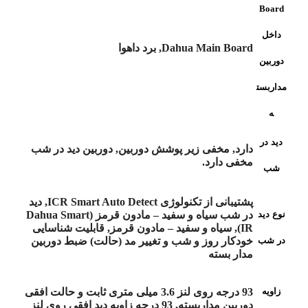
Board
داخل
Dahua Main Board, برد داهوا
دوربین
مداربست
ه
دید در
دارد, مخفی زیر پوشش دوربین, دوربین دید در شب
مخفی دارد.
شب
پشتیبانی از تکنولوژی ICR Smart Auto Detect, دید
نوع دید
در شب سیاه و سفید – مادون قرمز (Dahua Smart
IR), سیاه و سفید – مادون قرمز, قابلیت شناسایی
در شب
خودکار روز و شب و تغییر مد (حالت) ضبط دوربین
مدار بسته
زاویه
93 درجه روی لنز 3.6 میلی متری ثابت و حالت افقی
دوربین مداربسته, 93 درجه زاویه دید افقی روی لنز