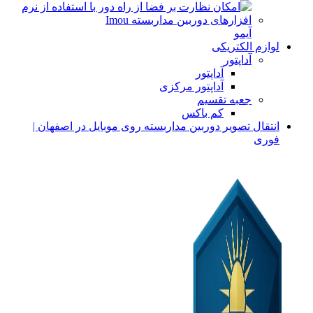
آیمو
لوازم الکتریکی
آداپتور
آداپتور
آداپتور مرکزی
جعبه تقسیم
کم باکس
انتقال تصویر دوربین مداربسته روی موبایل در اصفهان |
فوری