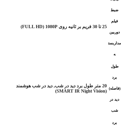
ضبط
فیلم
25 تا 30 فریم بر ثانیه روی FULL HD) 1080P)
دوربین
مداربست
ه
طول
برد
20 متر طول برد دید در شب, دید در شب هوشمند
(فاصله)
(SMART IR Night Vision)
دید در
شب
برد