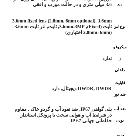
دید
3.6 میلی متری و در حالت مورب و افقی
3.6mm fixed lens (2.8mm, 6mm optional), 3.6mm
ثابت (Fixed), 3.6mm-3MP, ثابت, لنز ثابت 3.6mm
نوع لنز
(2.8mm، 6mm اختیاری)
میکروفو
ندارد
ن
داخلی
قابلیت
DWDR, DWDR دیجیتال, دارد
ضد نور
ضد آب
بله, گواهی IP67, ضد نفوذ آب و گردو خاک . مقاوم
در شرایط آب و هوایی سخت با پروتکل استاندار
بودن
حفاظتی جهانی IP 67
جنس