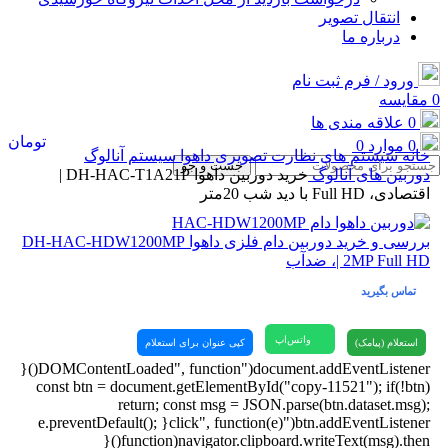
انتقال تصویر
درباره ما
ورود / فرم ثبت نام
0
مقایسه
0
علاقه مندی ها
تومان
0
موارد
0
خانه
سیستم های نظارت تصویری
داهوا
سیستم آنالوگ
جست و جو
دوربین های آنالوگ
خرید دوربین داهوا DH-HAC-T1A21P |
اقتصادی، Full HD با دید شب 20متر
بررسی و خرید دوربین دام فلزی داهوا DH-HAC-HDW1200MP
| 2MP Full HD، ضدآب
تماس بگیرید
واتس‌اپ
استعلام (پیامک)
کپی عنوان برای استعلام
document.addEventListener("DOMContentLoaded", function(){
const btn = document.getElementById("copy-11521"); if(!btn)
return; const msg = JSON.parse(btn.dataset.msg);
btn.addEventListener("click", function(e){ e.preventDefault();
navigator.clipboard.writeText(msg).then(function(){