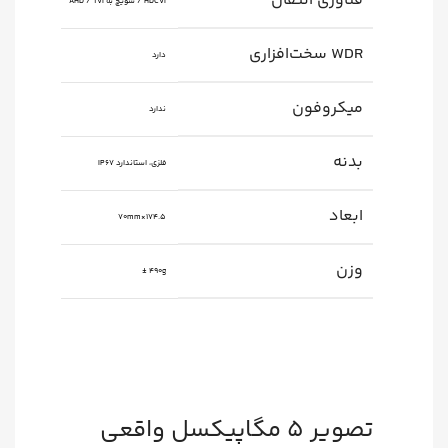
فناوری انتقال
HDCVI / سویچ به AHD / TVI
WDR سخت‌افزاری
دارد
میکروفون
ندارد
بدنه
فلزی، استاندارد IP67
ابعاد
174.5×70mm
وزن
490g ±
تصویر ۵ مگاپیکسل واقعی