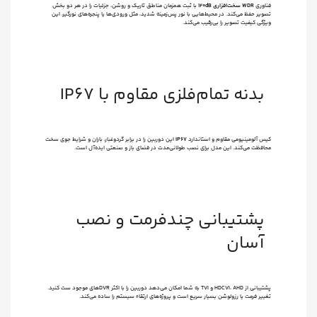
فناوری
WDR سخت‌افزاری 120dB
با ثبت همزمان مناطق تاریک و روشن، جزئیات را در هر دو بخش
تصویر حفظ می‌کند. در محیط‌هایی با نور پس‌زمینه شدید، مثل ورودی‌ها یا پنجره‌های نورگیر، این
ویژگی کیفیت تصویر را بی‌رقیب می‌کند.
بدنه تمام‌فلزی مقاوم با IP67
کیس آلومینیومی مقاوم و استاندارد
IP67
این دوربین را در برابر گردوغبار، باران و شرایط جوی سخت
محافظت می‌کند. این مدل برای نصب طولانی‌مدت در فضای باز و صنعتی ایده‌آل است.
پشتیبانی چندفرمت و نصب
آسان
پشتیبانی از HDCVI، AHD و TVI به شما امکان می‌دهد دوربین را با اکثر DVRهای موجود ست کنید.
تغییر فرمت یا رزولوشن بسیار سریع است و پروژه‌های ارتقاء سیستم را ساده می‌کند.