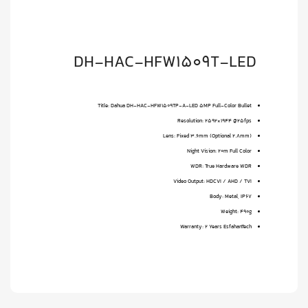
DH-HAC-HFW1509T-LED
Title: Dahua DH-HAC-HFW1509TP-A-LED 5MP Full-Color Bullet
Resolution: 2592×1944 @25fps
Lens: Fixed 3.6mm (Optional 2.8mm)
Night Vision: 20m Full Color
WDR: True Hardware WDR
Video Output: HDCVI / AHD / TVI
Body: Metal, IP67
Weight: 490g
Warranty: 2 Years EsfahanTech