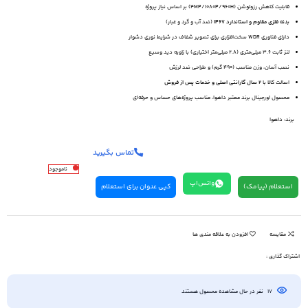
قابلیت کاهش رزولوشن (4MP/1080P/960H) بر اساس نیاز پروژه
بدنه فلزی مقاوم و استاندارد IP67
(ضد آب و گرد و غبار)
دارای فناوری WDR سخت‌افزاری برای تصویر شفاف در شرایط نوری دشوار
لنز ثابت ۳.۶ میلی‌متری (۲.۸ میلی‌متر اختیاری) با زاویه دید وسیع
نصب آسان، وزن مناسب (۴۹۰ گرم) و طراحی ضد لرزش
اصالت کالا با
۲ سال گارانتی اصلی و خدمات پس از فروش
محصول اورجینال برند معتبر داهوا، مناسب پروژه‌های حساس و حرفه‌ای
برند:
داهوا
تماس بگیرید
ناموجود
واتس‌اپ
استعلام (پیامک)
کپی عنوان برای استعلام
مقایسه
افزودن به علاقه مندی ها
اشتراک گذاری :
17
نفر در حال مشاهده محصول هستند