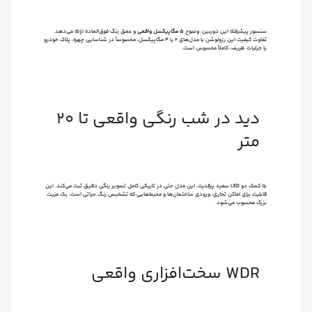
سنسور پیشرفته این دوربین، وضوح
۵ مگاپیکسل واقعی
و عمق رنگ فوق‌العاده ارائه می‌دهد.
تفاوت کیفیت این رزولوشن با مدل‌های ۲ یا ۴ مگاپیکسل، مخصوصاً در شناسایی چهره، پلاک خودرو
یا جزئیات ظریف، کاملاً محسوس است.
دید در شب رنگی واقعی تا ۲۰
متر
به کمک دو LED سفید پرقدرت، این مدل حتی در تاریکی کامل تصویر رنگی دقیق ثبت می‌کند. این
قابلیت برای اماکن تجاری، ورودی ساختمان‌ها و محیط‌هایی که تشخیص رنگ حیاتی است، یک مزیت
بزرگ محسوب می‌شود.
WDR سخت‌افزاری واقعی