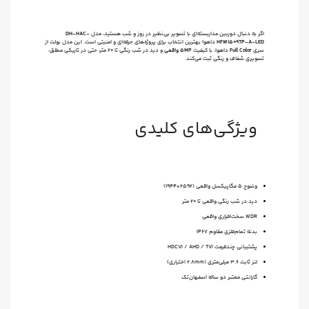
اگر به دنبال دوربین مداربسته‌ای با تصویر بی‌نظیر در روز و شب هستید، مدل
DH-HAC-
HFW1509TP-A-LED
داهوا بهترین انتخاب برای پروژه‌های حرفه‌ای و امنیتی است. این مدل بولت از
سری
Full Color
داهوا، با کیفیت
5MP واقعی
و دید در شب رنگی تا ۲۰ متر، حتی در تاریکی مطلق،
تصویری شفاف و رنگی ثبت می‌کند.
ویژگی‌های کلیدی
وضوح ۵ مگاپیکسل واقعی (2592×1944)
دید در شب رنگی واقعی تا ۲۰ متر
WDR سخت‌افزاری واقعی
بدنه تمام‌فلزی مقاوم IP67
پشتیبانی چندفرمت HDCVI / AHD / TVI
لنز ثابت ۳.۶ میلی‌متری (۲.۸mm اختیاری)
گارانتی معتبر دو ساله اصفهان‌تک