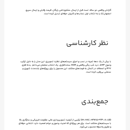
گارانتی واقعی دو ساله، تست قبل از ارسال، مشاوره فنی رایگان، قیمت رقابتی و ارسال سریع،
اصفهان‌تک را به انتخاب اول نصاب‌ها و کاربران حرفه‌ای تبدیل کرده است.
نظر کارشناسی
با بیش از یک دهه تجربه در نصب و اجرای سیستم‌های نظارت تصویری، این مدل را به دلیل ترکیب
وضوح ۵MP، دید شب رنگی واقعی و WDR سخت‌افزاری، یک انتخاب مطمئن می‌دانم. بدنه فلزی
IP67 و انعطاف در اتصال به فرمت‌های مختلف، این محصول را برای پروژه‌های بلندمدت شهری و
صنعتی بی‌رقیب کرده است.
جمع‌بندی
DH-HAC-HFW1509TP-A-LED ترکیبی از کیفیت تصویربرداری عالی، مقاومت فیزیکی و سازگاری بالا
با سیستم‌های مختلف است. برای هر پروژه‌ای که امنیت، وضوح و دوام اهمیت دارد، انتخابی حرفه‌ای
و مقرون‌به‌صرفه محسوب می‌شود.