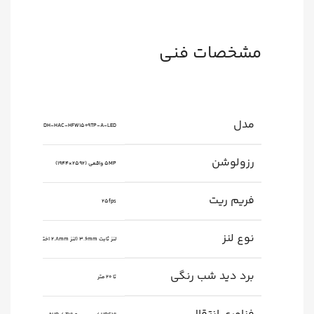
مشخصات فنی
مدل
DH-HAC-HFW1509TP-A-LED
رزولوشن
5MP واقعی (2592×1944)
فریم ریت
25fps
نوع لنز
لنز ثابت 3.6mm (لنز 2.8mm اختیاری)
برد دید شب رنگی
تا 20 متر