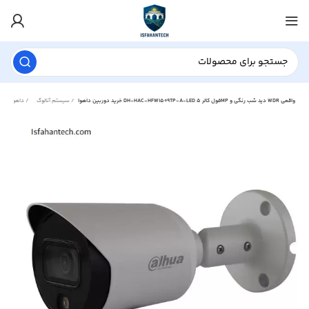
خرید دوربین داهوا DH-HAC-HFW1509TP-A-LED فول کالر 5MP دید شب رنگی و WDR واقعی
سیستم آنالوگ
داهوا