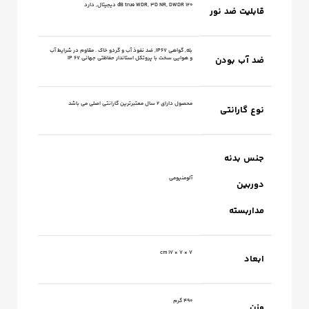
120 dB true WDR, 3D NR, DWDR دیجیتال, دارد
قابلیت ضد نور
بله, گواهی IP67, ضد نفوذ آب و گردو خاک . مقاوم در شرایط آب
ضد آب بودن
و هوایی سخت با پروتکل استاندار حفاظتی جهانی IP 67
محصول دارای 2 سال معتبرترین گارانتی اصلی می باشد
نوع گارانتی
جنس بدنه
آلومنیومی
دوربین
مداربسته
7 × 7 × 17 cm
ابعاد
490 گرم
وزن