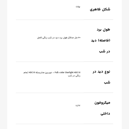
بولت
شکل ظاهری
طول برد
20 متر حداکثر طول برد دید در شب رنگی کامل
(فاصله) دید
در شب
نوع دید در
Full-color Starlight HDCVI – دوربین مداربسته HDCVI تمام
رنگی در شب
شب
میکروفون
ندارد
داخلی