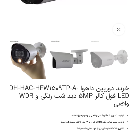
برای بزرگنمایی کلیک کنید
خرید دوربین داهوا DH-HAC-HFW1509TP-A-
LED فول کالر 5MP دید شب رنگی و WDR
واقعی
کیفیت تصویر ۵ مگاپیکسل واقعی با وضوح فوق‌العاده
دید در شب تمام‌رنگی (Full Color) تا ۲۰ متر
با LED سفید قدرتمند
فناوری HDCVI با پشتیبانی از فرمت‌های AHD و TVI