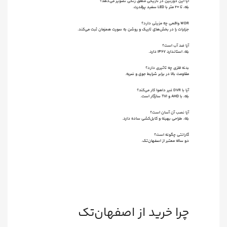
آیا این دوربین در تاریکی مطلق رنگی تصویر می‌دهد؟
بله، تا ۲۰ متر با LED سفید پرقدرت.
WDR واقعی چه مزیتی دارد؟
جزئیات را در بخش‌های تاریک و روشن به صورت همزمان ثبت می‌کند.
آیا ضد آب است؟
بله، استاندارد IP67 دارد.
بدنه فلزی چه تاثیری دارد؟
مقاومت بالا در برابر شرایط جوی و ضربه.
آیا با DVR غیر داهوا کار می‌کند؟
بله، با AHD و TVI سازگار است.
آیا نصب آن آسان است؟
بله، طراحی بهینه و کابل‌کشی ساده دارد.
گارانتی چگونه است؟
دو ساله معتبر از اصفهان‌تک.
چرا خرید از اصفهان‌تک