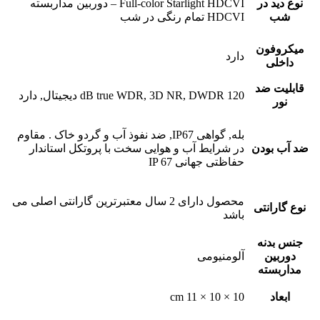
نوع دید در
Full-color Starlight HDCVI – دوربین مداربسته
شب
HDCVI تمام رنگی در شب
میکروفون
دارد
داخلی
قابلیت ضد
120 dB true WDR, 3D NR, DWDR دیجیتال, دارد
نور
بله, گواهی IP67, ضد نفوذ آب و گردو خاک . مقاوم
ضد آب بودن
در شرایط آب و هوایی سخت با پروتکل استاندار
حفاظتی جهانی IP 67
محصول دارای 2 سال معتبرترین گارانتی اصلی می
نوع گارانتی
باشد
جنس بدنه
دوربین
آلومنیومی
مداربسته
ابعاد
10 × 10 × 11 cm