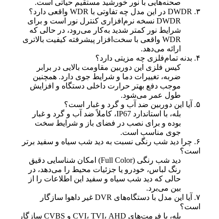
صحنه‌هایی با نور خورشید مستقیم حیاتی است.
۳. DWDR در این مدل چه تفاوتی با WDR واقعی دارد؟
DWDR نسخه نرم‌افزاری کنترل نور است و برای
شرایط نور کمتر شدید به‌کار می‌رود، در حالی که
WDR واقعی با سخت‌افزار پیشرفته کیفیت بالاتری
ارائه می‌دهد.
۴. بدنه تمام‌فلزی چه مزیتی دارد؟
کیس فلزی این دوربین مقاومت بالایی در برابر
ضربه، تغییرات دما و شرایط جوی دارد. همچنین
موجب دفع بهتر حرارت داخلی دستگاه و افزایش
طول عمر می‌شود.
۵. آیا این دوربین ضد آب و گرد و غبار است؟
بله، با استاندارد IP67، کاملاً ضد آب و گرد و غبار
بوده و برای نصب در فضای باز و شرایط سخت
جوی مناسب است.
۶. چرا دید شب رنگی نسبت به دید شب سیاه و سفید برتر
است؟
دید شب رنگی (Full Color) امکان شناسایی دقیق
رنگ لباس، خودرو یا جزئیات محیط را می‌دهد، در
حالی که دید شب سیاه و سفید این اطلاعات را از
بین می‌برد.
۷. آیا این مدل با دستگاه‌های DVR غیر داهوا سازگار
است؟
بله، با فرمت‌های CVI، TVI، AHD و CVBS سازگار