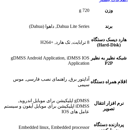
وزن
720 g
برند
Dahua Lite Series, داهوا (Dahua)
هارد دیسک دستگاه
8 ترابایت, تک هارد, +H264
(Hard-Disk)
شبکه نظیر به نظیر
gDMSS Android Application, iDMSS IOS
Application
P2P
آداپتور برق, راهنمای نصب فارسی, موس
اقلام همراه دستگاه
سیمی
gDMSS اپلیکیشن برای موبایل اندروید,
نرم افزار انتقال
iDMSS اپلیکیشن برای موبایل آیفون و سیستم
تصویر
عامل های IOS
پردازنده دستگاه
Embedded linux, Embedded processor