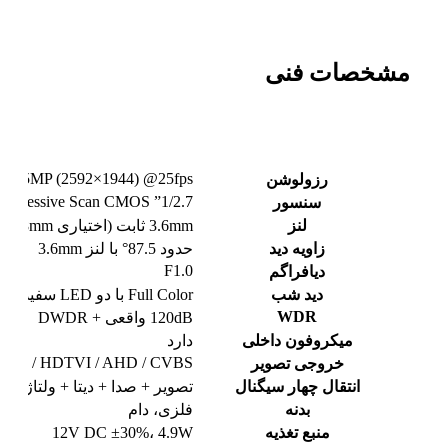
مشخصات فنی
5MP (2592×1944) @25fps
رزولوشن
1/2.7” Progressive Scan CMOS
سنسور
لنز
3.6mm ثابت (اختیاری 2.8mm)
زاویه دید
حدود 87.5° با لنز 3.6mm
F1.0
دیافراگم
دید شب
Full Color با دو LED سفید تا 40 متر
WDR
120dB واقعی + DWDR
میکروفون داخلی
دارد
CVI / HDTVI / AHD / CVBS
خروجی تصویر
انتقال چهار سیگنال
تصویر + صدا + دیتا + ولتاژ
بدنه
فلزی، دام
منبع تغذیه
12V DC ±30%، 4.9W