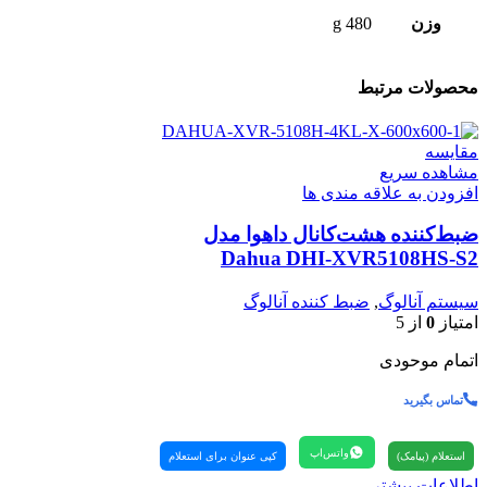
وزن
480 g
محصولات مرتبط
مقایسه
مشاهده سریع
افزودن به علاقه مندی ها
ضبط‌کننده هشت‌کانال داهوا مدل
Dahua DHI‑XVR5108HS‑S2
سیستم آنالوگ
,
ضبط کننده آنالوگ
امتیاز
0
از 5
اتمام موحودی
تماس بگیرید
واتس‌اپ
استعلام (پیامک)
کپی عنوان برای استعلام
اطلاعات بیشتر