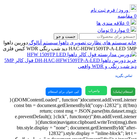
ورود / فرم ثبت نام
0
مقایسه
0
علاقه مندی ها
0
موارد
0
تومان
جست و جو
خانه
سیستم های نظارت تصویری
داهوا
سیستم آنالوگ
دوربین داهوا
HAC-HDW1509TP-A-LED 5MP دید شب رنگی WDR کیس فلزی
خرید دوربین داهوا DH-HAC-HFW1509TP-A-LED فول کالر 5MP
دید شب رنگی و WDR واقعی
تماس بگیرید
واتس‌اپ
استعلام (پیامک)
کپی عنوان برای استعلام
document.addEventListener("DOMContentLoaded", function(){
const btn = document.getElementById("copy-12832"); if(!btn)
return; const msg = JSON.parse(btn.dataset.msg);
btn.addEventListener("click", function(e){ e.preventDefault();
navigator.clipboard.writeText(msg).then(function(){
btn.style.display = "none"; document.getElementById("after-
12832").style.display = "inline-block"; let t =