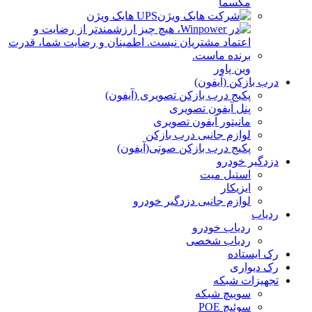
مکسما
UPS هایک ویژن
وین پاور
درب بازکن (آیفون)
پکیج درب بازکن تصویری (آیفون)
پنل آیفون تصویری
مانیتور آیفون تصویری
لوازم جانبی درب بازکن
پکیج درب بازکن صوتی(آیفون)
دزدگیر خودرو
استیل میت
ایزیکار
لوازم جانبی دزدگیر خودرو
ردیاب
ردیاب خودرو
ردیاب شخصی
رک ایستاده
رک دیواری
تجهیزات شبکه
سوییچ شبکه
سوئیچ POE