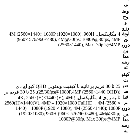
ی
وض
وح
و
رزو
لوش
4 مگاپیکسل, 4M (2560×1440); 1080P (1920×1080); 960H
ن
(960× 576/960×480), 4M@30fps; 1080P@30fps, 4MP
(2560×1440), Max. 30pfs@4MP
دورب
ین
مدا
ربس
ته
کیفی
ت
ضب
25 تا 30 فریم بر ثانیه با کیفیت ویدئویی QHD کیو اچ دی
ط
(25/30fps@1080P,4MP (2560×1440 QHD)), 25 تا 30 فریم بر
فیل
ثانیه روی 4 مگاپیکسل, 4K, 2560 (H)×1440 (V), 4MP,
م
2560(H)×1440(V), 4MP – 1920×1080 FullHD+, 4M (2560 ×
دورب
1440) – 1080P (1920 × 1080), 4M (2560×1440); 1080P
(1920×1080); 960H (960× 576/960×480), 4M@30fp;
ین
1080P@30fp, Max 30fps@4MP
مدا
ربس
ته