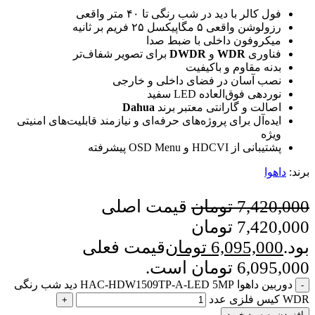
فول کالر با دید در شب رنگی تا ۴۰ متر واقعی
رزولوشن واقعی ۵ مگاپیکسل ۲۵ فریم بر ثانیه
میکروفون داخلی با ضبط صدا
فناوری
WDR
و
DWDR
برای تصویر شفاف‌تر
بدنه مقاوم و باکیفیت
نصب آسان در فضای داخلی و خارجی
نوردهی فوق‌العاده LED سفید
اصالت و گارانتی معتبر برند
Dahua
ایده‌آل برای پروژه‌های حرفه‌ای و نیازمند قابلیت‌های امنیتی
ویژه
پشتیبانی از HDCVI و OSD Menu پیشرفته
برند:
داهوا
7,420,000
تومان
قیمت اصلی
7,420,000 تومان
بود.
6,095,000
تومان
قیمت فعلی
6,095,000 تومان است.
دوربین داهوا HAC-HDW1509TP-A-LED 5MP دید شب رنگی
WDR کیس فلزی عدد
افزودن به سبد خرید