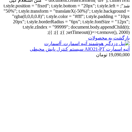
document.createElement("div"); t.innerText = "متن استعلام کپی
شد"; t.style.position = "fixed"; t.style.bottom = "20px"; t.style.left =
"50%"; t.style.transform = "translateX(-50%)"; t.style.background =
"rgba(0,0,0,0.8)"; t.style.color = "#fff"; t.style.padding = "10px
20px"; t.style.borderRadius = "6px"; t.style.fontSize = "12px";
t.style.zIndex = "99999"; document.body.appendChild(t);
setTimeout(()=>t.remove(), 2000); }); }); });
بازگشت به محصولات
آتیه اسمارت AIO21-PT سیستم کنترل پایش محیطی
19,090,000
تومان
-18%