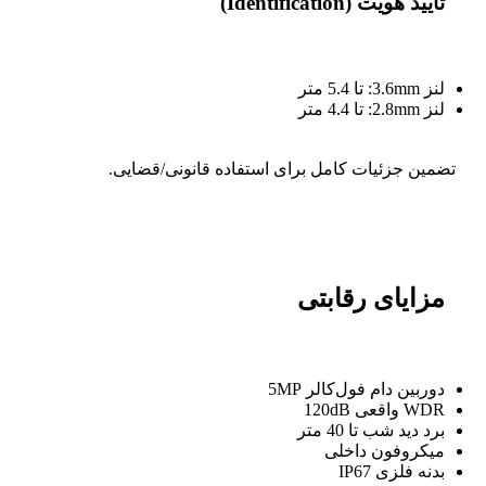
تأیید هویت (Identification)
لنز 3.6mm: تا 5.4 متر
لنز 2.8mm: تا 4.4 متر
تضمین جزئیات کامل برای استفاده قانونی/قضایی.
مزایای رقابتی
دوربین دام فول‌کالر 5MP
WDR واقعی 120dB
برد دید شب تا 40 متر
میکروفون داخلی
بدنه فلزی IP67