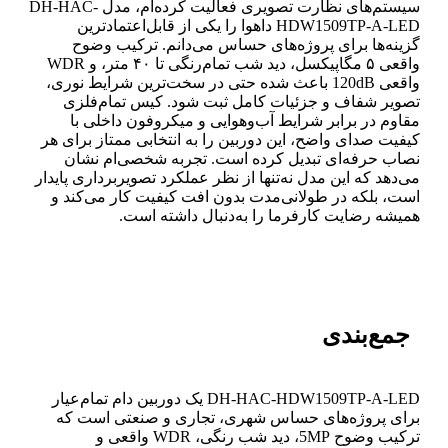
سیستم‌های نظارت تصویری فعالیت کرده‌ام، مدل DH-HAC-
HDW1509TP-A-LED داهوا را یکی از قابل‌اعتمادترین
گزینه‌ها برای پروژه‌های حساس می‌دانم. ترکیب وضوح
واقعی ۵ مگاپیکسل، دید شب تمام‌رنگی تا ۴۰ متر، و WDR
واقعی 120dB باعث شده حتی در سخت‌ترین شرایط نوری،
تصویر شفاف و جزئیات کامل ثبت شود. کیس تمام‌فلزی
مقاوم در برابر شرایط آب‌وهوایی و میکروفون داخلی با
کیفیت صدای واضح، این دوربین را به انتخابی ممتاز برای هر
نصاب حرفه‌ای تبدیل کرده است. تجربه شخصی‌ام نشان
می‌دهد که این مدل نه‌تنها از نظر عملکرد تصویربرداری پایدار
است، بلکه در طولانی‌مدت بدون افت کیفیت کار می‌کند و
همیشه رضایت کارفرما را به‌دنبال داشته است.
جمع‌بندی
DH-HAC-HDW1509TP-A-LED یک دوربین دام تمام‌عیار
برای پروژه‌های حساس شهری، تجاری و صنعتی است که
ترکیب وضوح 5MP، دید شب رنگی، WDR واقعی و