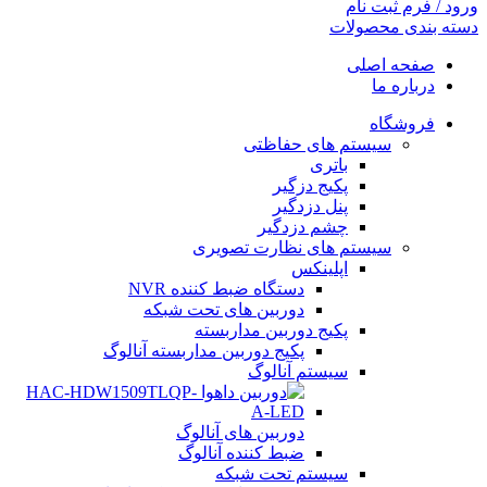
ورود / فرم ثبت نام
دسته بندی محصولات
صفحه اصلی
درباره ما
فروشگاه
سیستم های حفاظتی
باتری
پکیج دزگیر
پنل دزدگیر
چشم دزدگیر
سیستم های نظارت تصویری
اپلینکس
دستگاه ضبط کننده NVR
دوربین های تحت شبکه
پکیج دوربین مداربسته
پکیج دوربین مداربسته آنالوگ
سیستم آنالوگ
دوربین های آنالوگ
ضبط کننده آنالوگ
سیستم تحت شبکه