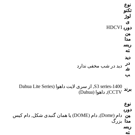
نوع
تکنو
لوژ
ی
HDCVI
دورب
ین
مدا
ربس
ته
دید
در
دید در شب مخفی ندارد
ش
ب
1400-S3 series, از سری لایت داهوا (Dahua Lite Series
برند
CCTV), داهوا (Dahua)
نوع
دورب
ین
دام (Dome), دام (DOME) یا همان گنبدی شکل, دام کیس
مدا
بزرگ
ربس
ته