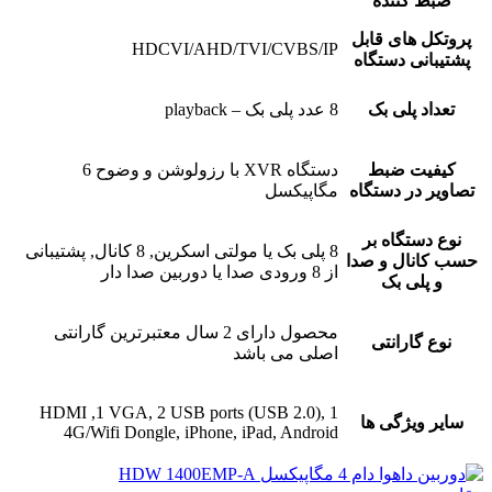
ضبط کننده
پروتکل های قابل
HDCVI/AHD/TVI/CVBS/IP
پشتیبانی دستگاه
تعداد پلی بک
8 عدد پلی بک – playback
کیفیت ضبط
دستگاه XVR با رزولوشن و وضوح 6
تصاویر در دستگاه
مگاپیکسل
نوع دستگاه بر
8 پلی بک یا مولتی اسکرین, 8 کانال, پشتیبانی
حسب کانال و صدا
از 8 ورودی صدا یا دوربین صدا دار
و پلی بک
محصول دارای 2 سال معتبرترین گارانتی
نوع گارانتی
اصلی می باشد
1 HDMI ,1 VGA, 2 USB ports (USB 2.0),
سایر ویژگی ها
4G/Wifi Dongle, iPhone, iPad, Android