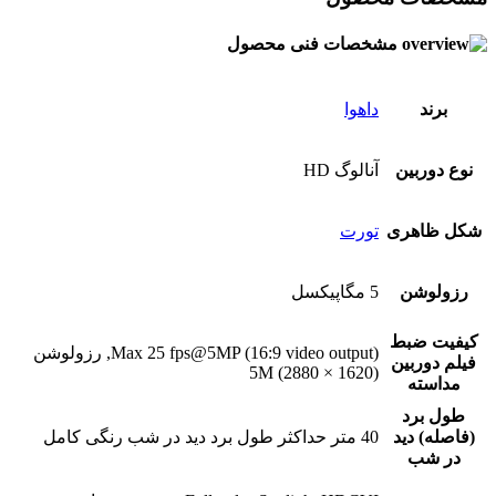
مشخصات فنی محصول
برند
داهوا
نوع دوربین
آنالوگ HD
شکل ظاهری
تورت
رزولوشن
5 مگاپیکسل
کیفیت ضبط
Max 25 fps@5MP (16:9 video output), رزولوشن
فیلم دوربین
5M (2880 × 1620)
مداسته
طول برد
(فاصله) دید
40 متر حداکثر طول برد دید در شب رنگی کامل
در شب