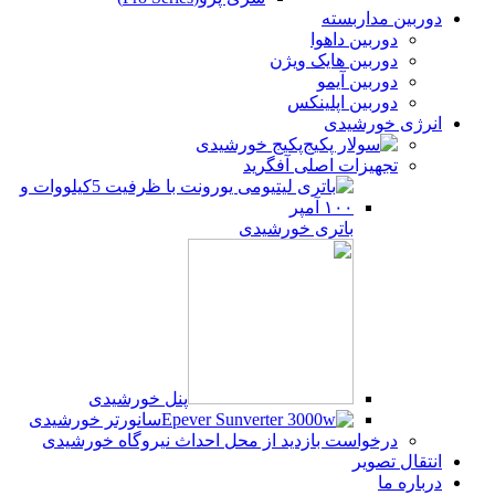
دوربین مداربسته
دوربین داهوا
دوربین هایک ویژن
دوربین آیمو
دوربین اپلینکس
انرژی خورشیدی
پکیج خورشیدی
تجهیزات اصلی آفگرید
باتری خورشیدی
پنل خورشیدی
سانورتر خورشیدی
درخواست بازدید از محل احداث نیروگاه خورشیدی
انتقال تصویر
درباره ما