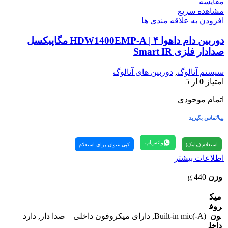
مقایسه
مشاهده سریع
افزودن به علاقه مندی ها
دوربین دام داهوا HDW1400EMP‑A | ۴ مگاپیکسل
صدادار فلزی Smart IR
سیستم آنالوگ
,
دوربین های آنالوگ
امتیاز
0
از 5
اتمام موحودی
تماس بگیرید
واتس‌اپ
استعلام (پیامک)
کپی عنوان برای استعلام
اطلاعات بیشتر
وزن
440 g
میک
روف
ون
Built-in mic(-A), دارای میکروفون داخلی – صدا دار, دارد
داخل