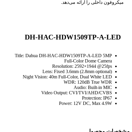
میکروفون داخلی را ارائه می‌دهد.
DH-HAC-HDW1509TP-A-LED
Title: Dahua DH-HAC-HDW1509TP-A-LED 5MP
Full-Color Dome Camera
Resolution: 2592×1944 @25fps
Lens: Fixed 3.6mm (2.8mm optional)
Night Vision: 40m Full-Color, Dual White LED
WDR: 120dB True WDR
Audio: Built-in MIC
Video Output: CVI/TVI/AHD/CVBS
Protection: IP67
Power: 12V DC, Max 4.9W
مشخصات محصول