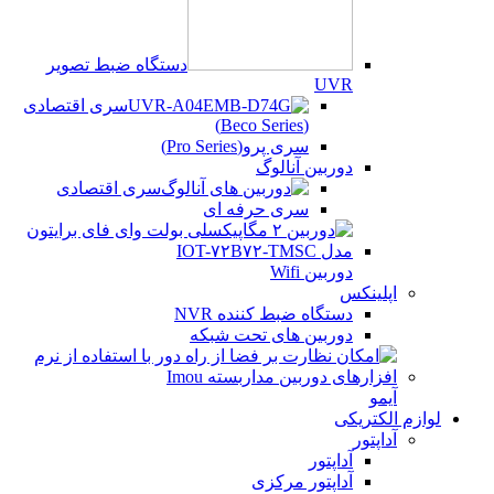
دستگاه ضبط تصویر
UVR
سری اقتصادی
(Beco Series)
سری پرو(Pro Series)
دوربین آنالوگ
سری اقتصادی
سری حرفه ای
دوربین Wifi
اپلینکس
دستگاه ضبط کننده NVR
دوربین های تحت شبکه
آیمو
لوازم الکتریکی
آداپتور
آداپتور
آداپتور مرکزی