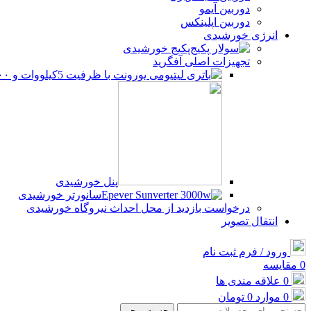
دوربین آیمو
دوربین اپلینکس
انرژی خورشیدی
پکیج خورشیدی
تجهیزات اصلی آفگرید
پنل خورشیدی
سانورتر خورشیدی
درخواست بازدید از محل احداث نیروگاه خورشیدی
انتقال تصویر
ورود / فرم ثبت نام
0
مقایسه
0
علاقه مندی ها
0
موارد
0
تومان
جست و جو