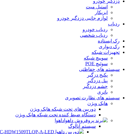
دزدگیر خودرو
استیل میت
ایزیکار
لوازم جانبی دزدگیر خودرو
ردیاب
ردیاب خودرو
ردیاب شخصی
رک ایستاده
رک دیواری
تجهیزات شبکه
سوییچ شبکه
سوئیچ POE
سیستم های حفاظتی
پکیج دزگیر
پنل دزدگیر
چشم دزدگیر
باتری
سیستم های نظارت تصویری
هایک ویژن
دوربین های تحت شبکه هایک ویژن
دستگاه ضبط کننده تحت شبکه هایک ویژن
داهوا
سیستم آنالوگ