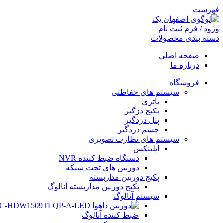
فهرست
ورود / فرم ثبت نام
دسته بندی محصولات
صفحه اصلی
درباره ما
فروشگاه
سیستم های حفاظتی
باتری
پکیج دزگیر
پنل دزدگیر
چشم دزدگیر
سیستم های نظارت تصویری
اپلینکس
دستگاه ضبط کننده NVR
دوربین های تحت شبکه
پکیج دوربین مداربسته
پکیج دوربین مداربسته آنالوگ
سیستم آنالوگ
ضبط کننده آنالوگ