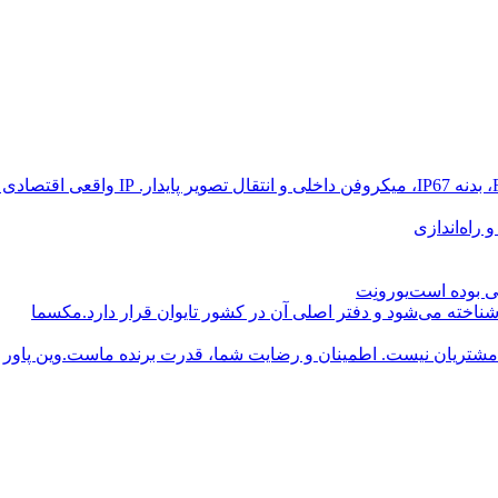
راه‌اندازی
یورونِت
مکسما
وین پاور