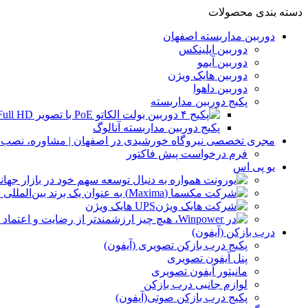
دسته بندی محصولات
دوربین مداربسته اصفهان
دوربین اپلینکس
دوربین آیمو
دوربین هایک ویژن
دوربین داهوا
پکیج دوربین مداربسته
پکیج دوربین مداربسته آنالوگ
مجری تخصصی نیروگاه خورشیدی در اصفهان | مشاوره، نصب و 
فرم درخواست پیش فاکتور
یو پی اس
UPS هایک ویژن
درب بازکن (آیفون)
پکیج درب بازکن تصویری (آیفون)
پنل آیفون تصویری
مانیتور آیفون تصویری
لوازم جانبی درب بازکن
پکیج درب بازکن صوتی(آیفون)