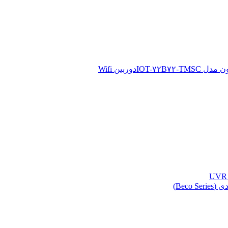
دوربین Wifi
Beco )