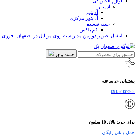
لوازم الکتریکی
آداپتور
آداپتور
آداپتور مرکزی
جعبه تقسیم
کم باکس
انتقال تصویر دوربین مداربسته روی موبایل در اصفهان | فوری
جست و جو
پشتیبانی 24 ساعته
09137367362
برای خرید بالای 10 میلیون
حمل و نقل رایگان