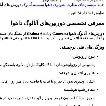
خانه
سیستم های نظارت تصویری
داهوا
سیستم آنالوگ
دوربین های آن
نمایش 1–16 از 74 نتیجه
معرفی تخصصی دوربین‌های آنالوگ داهوا
دوربین‌های آنالوگ داهوا (Dahua Analog Cameras)
از پیشگامان صنع
را قادر ساخته تا انتقال تصاویر با کیفیت HD، Full HD و حتی تا 4K را از طریق کابل‌های کواکسیال سنتی فراهم کند و محدودیت‌های نسل قدیم دوربین‌های آنالوگ را پشت سر بگذارد.
ویژگی‌های فنی برجسته:
تنوع رزولوشن:
پشتیبانی از رزولوشن‌های 1 تا 5 مگاپیکسل (و بالاتر)، پاسخگو به نیازهای متنوع کاربران خانگی تا صنعتی.
فناوری انتقال پیشرفته:
انتقال ویدیوی بدون تاخیر و با ثبات تا فاصله 800 متر روی کابل کواکسیال، با حفظ جزئیات تصویر.
دید در شب هوشمند:
مجهز به LED مادون قرمز و وارم لایت قدرتمند جهت دید در شب با برد 20 تا 50 متر، تصویربرداری شفاف حتی در محیط‌های تاریک.