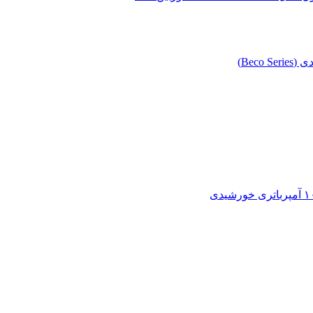
Beco )
باتری خورشیدی