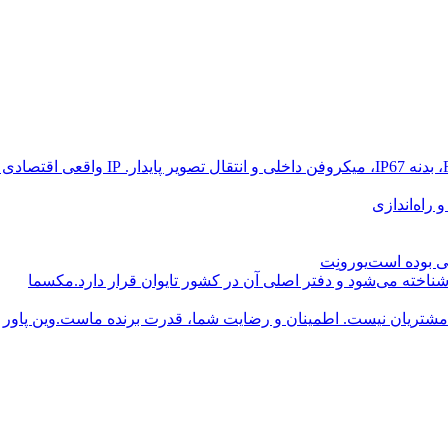
راه‌اندازی
یورونِت
مکسما
وین پاور