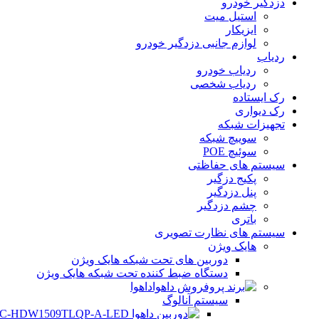
دزدگیر خودرو
استیل میت
ایزیکار
لوازم جانبی دزدگیر خودرو
ردیاب
ردیاب خودرو
ردیاب شخصی
رک ایستاده
رک دیواری
تجهیزات شبکه
سوییچ شبکه
سوئیچ POE
سیستم های حفاظتی
پکیج دزگیر
پنل دزدگیر
چشم دزدگیر
باتری
سیستم های نظارت تصویری
هایک ویژن
دوربین های تحت شبکه هایک ویژن
دستگاه ضبط کننده تحت شبکه هایک ویژن
داهوا
سیستم آنالوگ