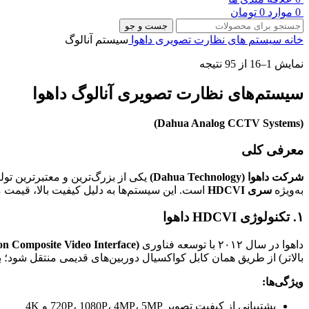
0
موارد
0
تومان
جست و جو
خانه
سیستم های نظارت تصویری
داهوا
سیستم آنالوگ
نمایش 1–16 از 95 نتیجه
سیستم‌های نظارت تصویری آنالوگ داهوا
(Dahua Analog CCTV Systems)
معرفی کلی
شرکت داهوا (Dahua Technology)
یکی از بزرگ‌ترین و معتبرترین تو
به‌ویژه
سری HDCVI
است. این سیستم‌ها به دلیل کیفیت بالا، قیمت 
۱. تکنولوژی HDCVI داهوا
داهوا در سال ۲۰۱۲ با توسعه فناوری
n Composite Video Interface)
بالاتر) از طریق همان کابل کواکسیال دوربین‌های قدیمی منتقل شود؛ 
ویژگی‌ها:
پشتیبانی از کیفیت تصویر 720P، 1080P، 4MP، 5MP و 4K