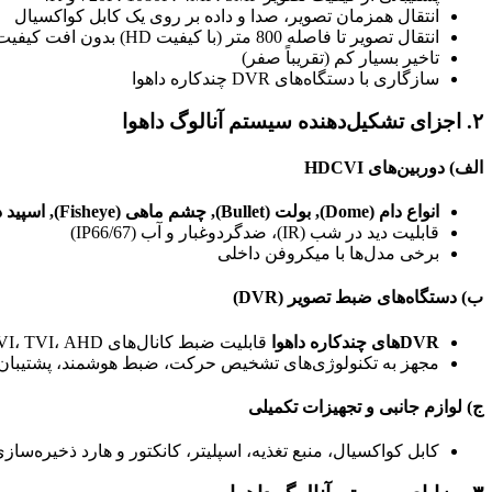
انتقال همزمان تصویر، صدا و داده بر روی یک کابل کواکسیال
انتقال تصویر تا فاصله 800 متر (با کیفیت HD) بدون افت کیفیت
تاخیر بسیار کم (تقریباً صفر)
سازگاری با دستگاه‌های DVR چندکاره داهوا
۲. اجزای تشکیل‌دهنده سیستم آنالوگ داهوا
الف) دوربین‌های HDCVI
انواع دام (Dome), بولت (Bullet), چشم ماهی (Fisheye), اسپید دام (PTZ) و …
قابلیت دید در شب (IR)، ضدگردوغبار و آب (IP66/67)
برخی مدل‌ها با میکروفن داخلی
ب) دستگاه‌های ضبط تصویر (DVR)
DVRهای چندکاره داهوا
قابلیت ضبط کانال‌های HDCVI، TVI، AHD و حتی IP را دارند.
مجهز به تکنولوژی‌های تشخیص حرکت، ضبط هوشمند، پشتیبان‌گ
ج) لوازم جانبی و تجهیزات تکمیلی
کابل کواکسیال، منبع تغذیه، اسپلیتر، کانکتور و هارد ذخیره‌ساز