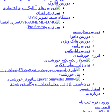
دوربین آنالوگ
سری اقتصادی
سری حرفه ای
دستگاه ضبط تصویر UVR
سری اقتصادی (Series
سری پرو(Pro Series)
دوربین مداربسته
دوربین داهوا
دوربین هایک ویژن
دوربین آیمو
دوربین اپلینکس
انرژی خورشیدی
پکیج خورشیدی
تجهیزات اصلی آفگرید
پنل خورشیدی
سانورتر خورشیدی
درخواست بازدید از محل احداث نیروگاه خورشیدی
انتقال تصویر
درباره ما
ورود / فرم ثبت نام
0
مقایسه
0
علاقه مندی ها