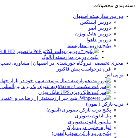
دسته بندی محصولات
دوربین مداربسته اصفهان
دوربین اپلینکس
دوربین آیمو
دوربین هایک ویژن
دوربین داهوا
پکیج دوربین مداربسته
پکیج دوربین مداربسته آنالوگ
مجری تخصصی نیروگاه خورشیدی در اصفهان | مشاوره، نصب و 
فرم درخواست پیش فاکتور
یو پی اس
UPS هایک ویژن
درب بازکن (آیفون)
پکیج درب بازکن تصویری (آیفون)
پنل آیفون تصویری
مانیتور آیفون تصویری
لوازم جانبی درب بازکن
پکیج درب بازکن صوتی(آیفون)