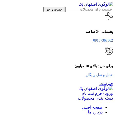
جست و جو
پشتیبانی 24 ساعته
09137367362
برای خرید بالای 10 میلیون
حمل و نقل رایگان
فهرست
ورود / فرم ثبت نام
دسته بندی محصولات
صفحه اصلی
درباره ما