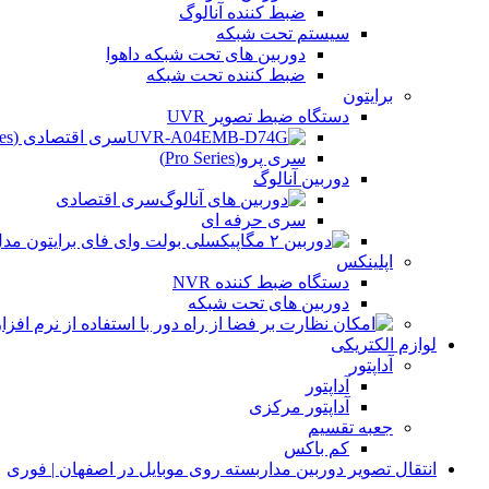
ضبط کننده آنالوگ
سیستم تحت شبکه
دوربین های تحت شبکه داهوا
ضبط کننده تحت شبکه
برایتون
دستگاه ضبط تصویر UVR
سری اقتصادی (Beco Series)
سری پرو(Pro Series)
دوربین آنالوگ
سری اقتصادی
سری حرفه ای
اپلینکس
دستگاه ضبط کننده NVR
دوربین های تحت شبکه
لوازم الکتریکی
آداپتور
آداپتور
آداپتور مرکزی
جعبه تقسیم
کم باکس
انتقال تصویر دوربین مداربسته روی موبایل در اصفهان | فوری