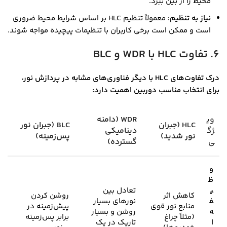
محیط را از بین ببرد.
نیاز به تنظیم:
معمولاً تنظیم HLC بر اساس شرایط محیط ضروری
است و ممکن است برخی کاربران با تنظیمات پیچیده مواجه شوند.
6. تفاوت HLC با WDR و BLC
درک تفاوت‌های HLC با دیگر فناوری‌های مشابه در پردازش نور،
برای انتخاب مناسب دوربین اهمیت دارد:
وی
WDR (دامنه
HLC (جبران
BLC (جبران نور
ژگ
دینامیکی
نور شدید)
پس‌زمینه)
ی
گسترده)
و
ظ
ی
تعادل بین
کاهش اثر
روشن کردن
ف
نورهای بسیار
منابع نور قوی
پیش‌زمینه در
ه
روشن و بسیار
(مثلاً چراغ
برابر پس‌زمینه
ا
تاریک در یک