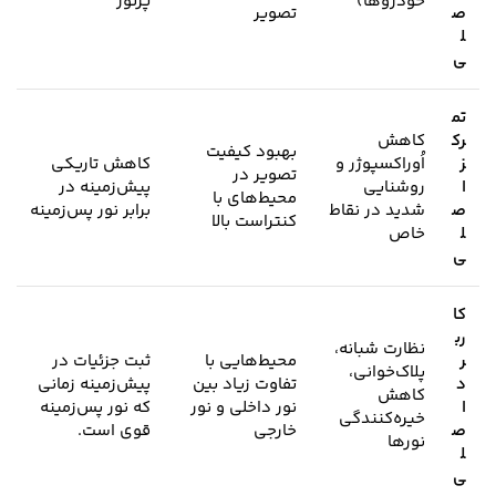
خودروها)
پرنور
ص
تصویر
ل
ی
تم
رک
کاهش
بهبود کیفیت
ز
اُوراکسپوژر و
کاهش تاریکی
تصویر در
ا
روشنایی
پیش‌زمینه در
محیط‌های با
ص
شدید در نقاط
برابر نور پس‌زمینه
کنتراست بالا
ل
خاص
ی
کا
رب
نظارت شبانه،
ر
محیط‌هایی با
ثبت جزئیات در
پلاک‌خوانی،
د
تفاوت زیاد بین
پیش‌زمینه زمانی
کاهش
ا
نور داخلی و نور
که نور پس‌زمینه
خیره‌کنندگی
ص
خارجی
قوی است.
نورها
ل
ی