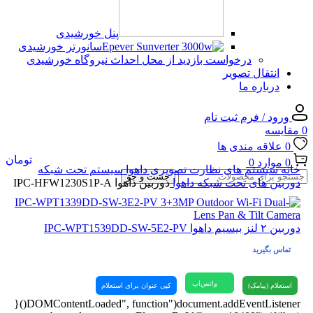
پنل خورشیدی
سانورتر خورشیدی
درخواست بازدید از محل احداث نیروگاه خورشیدی
انتقال تصویر
درباره ما
ورود / فرم ثبت نام
0
مقایسه
0
علاقه مندی ها
تومان
0
موارد
0
خانه
سیستم های نظارت تصویری
داهوا
سیستم تحت شبکه
جست و جو
دوربین های تحت شبکه داهوا
دوربین داهوا IPC-HFW1230S1P-A
دوربین ۲ لنز بیسیم داهوا IPC-WPT1539DD-SW-5E2-PV
تماس بگیرید
واتس‌اپ
استعلام (پیامک)
کپی عنوان برای استعلام
document.addEventListener("DOMContentLoaded", function(){