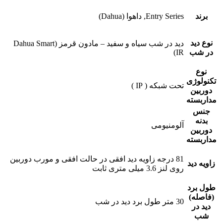
برند
Entry Series, داهوا (Dahua)
نوع دید
دید در شب سیاه و سفید – مادون قرمز (Dahua Smart
در شب
IR)
نوع
تکنولوژی
تحت شبکه ( IP )
دوربین
مداربسته
جنس
بدنه
آلومنیومی
دوربین
مداربسته
81 درجه زاویه دید افقی در حالت افقی و مورب دوربین
زاویه دید
روی لنز 3.6 میلی متری ثابت
طول برد
(فاصله)
30 متر طول برد دید در شب
دید در
شب