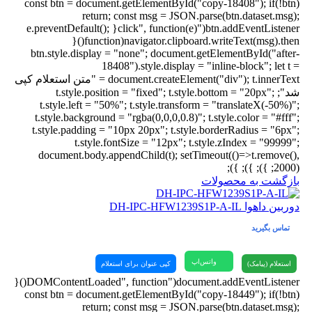
const btn = document.getElementById("copy-18408"); if(!btn)
return; const msg = JSON.parse(btn.dataset.msg);
btn.addEventListener("click", function(e){ e.preventDefault();
navigator.clipboard.writeText(msg).then(function(){
btn.style.display = "none"; document.getElementById("after-
18408").style.display = "inline-block"; let t =
document.createElement("div"); t.innerText = "متن استعلام کپی
شد"; t.style.position = "fixed"; t.style.bottom = "20px";
t.style.left = "50%"; t.style.transform = "translateX(-50%)";
t.style.background = "rgba(0,0,0,0.8)"; t.style.color = "#fff";
t.style.padding = "10px 20px"; t.style.borderRadius = "6px";
t.style.fontSize = "12px"; t.style.zIndex = "99999";
document.body.appendChild(t); setTimeout(()=>t.remove(),
2000); }); }); });
بازگشت به محصولات
دوربین داهوا DH-IPC-HFW1239S1P-A-IL
تماس بگیرید
واتس‌اپ
استعلام (پیامک)
کپی عنوان برای استعلام
document.addEventListener("DOMContentLoaded", function(){
const btn = document.getElementById("copy-18449"); if(!btn)
return; const msg = JSON.parse(btn.dataset.msg);