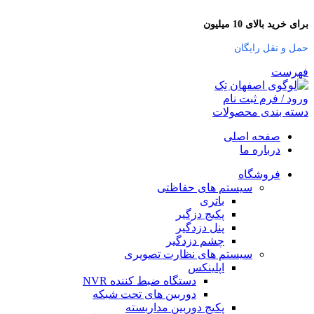
برای خرید بالای 10 میلیون
حمل و نقل رایگان
فهرست
ورود / فرم ثبت نام
دسته بندی محصولات
صفحه اصلی
درباره ما
فروشگاه
سیستم های حفاظتی
باتری
پکیج دزگیر
پنل دزدگیر
چشم دزدگیر
سیستم های نظارت تصویری
اپلینکس
دستگاه ضبط کننده NVR
دوربین های تحت شبکه
پکیج دوربین مداربسته