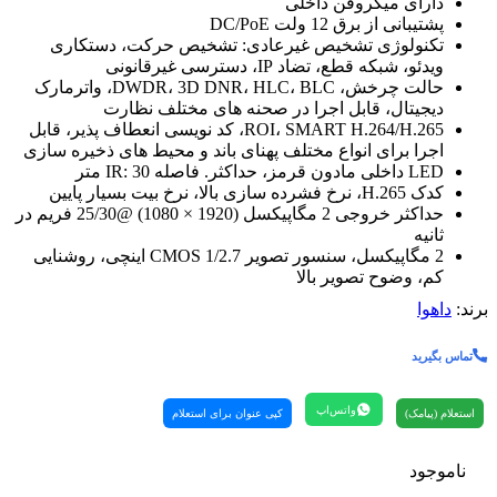
دارای میکروفن داخلی
پشتیبانی از برق 12 ولت DC/PoE
تکنولوژی تشخیص غیرعادی: تشخیص حرکت، دستکاری
ویدئو، شبکه قطع، تضاد IP، دسترسی غیرقانونی
حالت چرخش، DWDR، 3D DNR، HLC، BLC، واترمارک
دیجیتال، قابل اجرا در صحنه های مختلف نظارت
ROI، SMART H.264/H.265، کد نویسی انعطاف پذیر، قابل
اجرا برای انواع مختلف پهنای باند و محیط های ذخیره سازی
LED داخلی مادون قرمز، حداکثر. فاصله IR: 30 متر
کدک H.265، نرخ فشرده سازی بالا، نرخ بیت بسیار پایین
حداکثر خروجی 2 مگاپیکسل (1920 × 1080) @25/30 فریم در
ثانیه
2 مگاپیکسل، سنسور تصویر CMOS 1/2.7 اینچی، روشنایی
کم، وضوح تصویر بالا
برند:
داهوا
تماس بگیرید
واتس‌اپ
استعلام (پیامک)
کپی عنوان برای استعلام
ناموجود