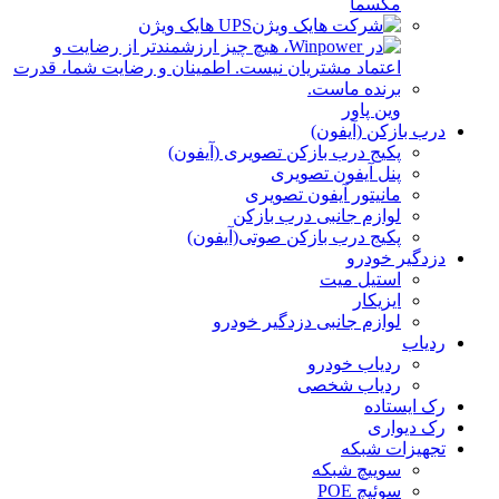
مکسما
UPS هایک ویژن
وین پاور
درب بازکن (آیفون)
پکیج درب بازکن تصویری (آیفون)
پنل آیفون تصویری
مانیتور آیفون تصویری
لوازم جانبی درب بازکن
پکیج درب بازکن صوتی(آیفون)
دزدگیر خودرو
استیل میت
ایزیکار
لوازم جانبی دزدگیر خودرو
ردیاب
ردیاب خودرو
ردیاب شخصی
رک ایستاده
رک دیواری
تجهیزات شبکه
سوییچ شبکه
سوئیچ POE