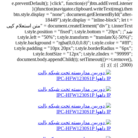
btn.addEventListener("click", function(e){ e.preventDefault();
navigator.clipboard.writeText(msg).then(function(){
btn.style.display = "none"; document.getElementById("after-
18449").style.display = "inline-block"; let t =
document.createElement("div"); t.innerText = "متن استعلام کپی
شد"; t.style.position = "fixed"; t.style.bottom = "20px";
t.style.left = "50%"; t.style.transform = "translateX(-50%)";
t.style.background = "rgba(0,0,0,0.8)"; t.style.color = "#fff";
t.style.padding = "10px 20px"; t.style.borderRadius = "6px";
t.style.fontSize = "12px"; t.style.zIndex = "99999";
document.body.appendChild(t); setTimeout(()=>t.remove(),
2000); }); }); });