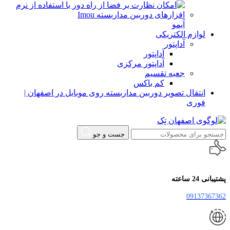
آیمو
لوازم الکتریکی
آداپتور
آداپتور
آداپتور مرکزی
جعبه تقسیم
کم باکس
انتقال تصویر دوربین مداربسته روی موبایل در اصفهان |
فوری
جست و جو
پشتیبانی 24 ساعته
09137367362