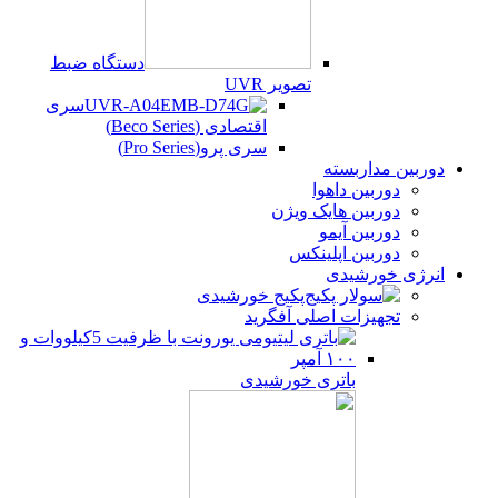
دستگاه ضبط
تصویر UVR
سری
اقتصادی (Beco Series)
سری پرو(Pro Series)
دوربین مداربسته
دوربین داهوا
دوربین هایک ویژن
دوربین آیمو
دوربین اپلینکس
انرژی خورشیدی
پکیج خورشیدی
تجهیزات اصلی آفگرید
باتری خورشیدی