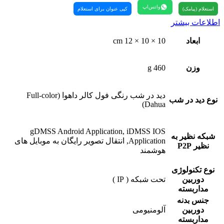
واتس‌اپ
استعلام (پیامک)
کپی عنوان برای استعلام
اطلاعات بیشتر
ابعاد
10 × 10 × 12 cm
وزن
460 g
دید در شب رنگی فول کالر داهوا (Full-color
نوع دید در شب
Dahua)
gDMSS Android Application, iDMSS IOS
شبکه نظیر به
Application, انتقال تصویر رایگان به موبایل های
نظیر P2P
هوشمند
نوع تکنولوژی
دوربین
تحت شبکه ( IP )
مداربسته
جنس بدنه
دوربین
آلومنیومی
مداربسته