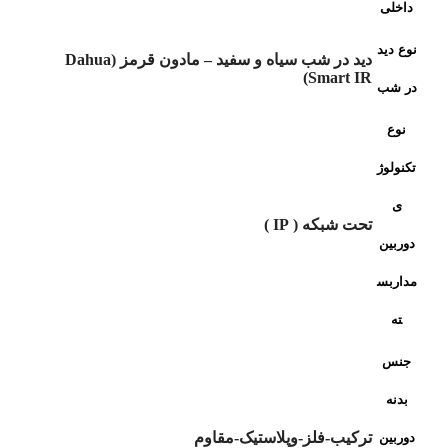
داخلی
نوع دید
دید در شب سیاه و سفید – مادون قرمز (Dahua
Smart IR)
در شب
نوع
تکنولوژ
ی
تحت شبکه ( IP )
دوربین
مداربس
ته
جنس
بدنه
ترکیب-فلز-وپلاستیک-مقاوم
دوربین