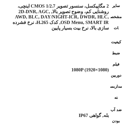
سایر
2 مگاپیکسل، سنسور تصویر CMOS 1/2.7 اینچی،
روشنایی کم، وضوح تصویر بالا, 2D-DNR, AGC,
AWD, BLC, DAY/NIGHT-ICR, DWDR, HLC,
مشخص
OSD Menu, SMART IR, کدک H.265، نرخ فشرده
سازی بالا، نرخ بیت بسیار پایین
ات
کیفیت
ضبط
فیلم
1080P (1920×1080)
دوربین
مداربس
ته
ضد آب
بله, گواهی IP67
بودن