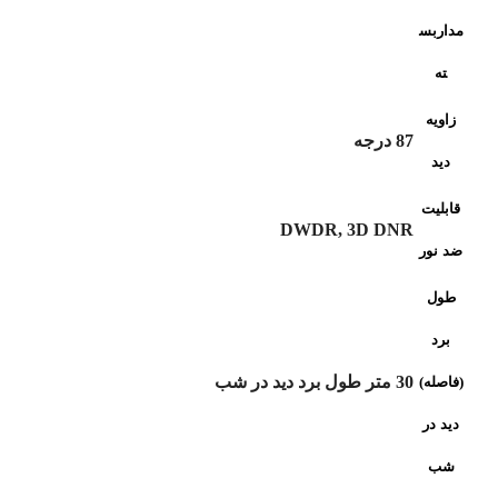
مداربس
ته
زاویه
87 درجه
دید
قابلیت
DWDR, 3D DNR
ضد نور
طول
برد
30 متر طول برد دید در شب
(فاصله)
دید در
شب