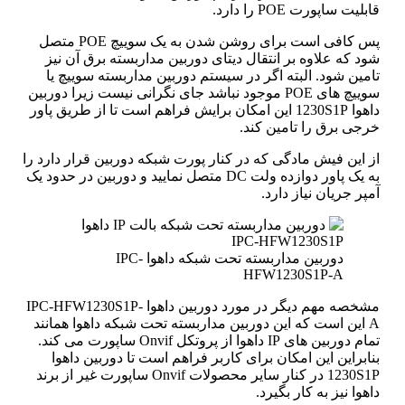
قابلیت ساپورت POE را دارد.
پس کافی است برای روشن شدن به یک سوییچ POE متصل
شود که علاوه بر انتقال دیتای دوربین مداربسته برق آن نیز
تامین شود. البته اگر در سیستم دوربین مداربسته سوییچ یا
سوییچ های POE موجود نباشد جای نگرانی نیست زیرا دوربین
داهوا 1230S1P این امکان برایش فراهم است تا از طریق پاور
خرجی برق را تامین کند.
از این فیش مادگی که در کنار پورت شبکه دوربین قرار دارد را
به یک پاور دوازده ولت DC متصل نمایید و دوربین در حدود یک
آمپر جریان نیاز دارد.
دوربین مداربسته تحت شبکه داهوا IPC-
HFW1230S1P-A
مشخصه مهم دیگر در مورد دوربین داهوا IPC-HFW1230S1P-
A این است که این دوربین مداربسته تحت شبکه داهوا همانند
تمام دوربین های IP داهوا از پروتکل Onvif ساپورت می کند.
بنابراین این امکان برای کاربر فراهم است تا دوربین داهوا
1230S1P در کنار سایر محصولات Onvif ساپورت غیر از برند
داهوا نیز به کار بگیرد.