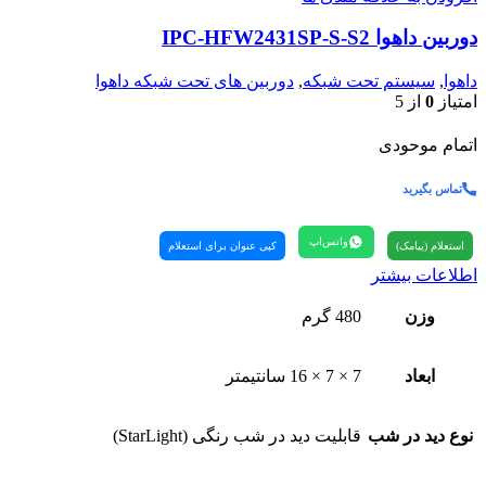
دوربین داهوا IPC-HFW2431SP-S-S2
داهوا
,
سیستم تحت شبکه
,
دوربین های تحت شبکه داهوا
امتیاز
0
از 5
اتمام موحودی
تماس بگیرید
واتس‌اپ
استعلام (پیامک)
کپی عنوان برای استعلام
اطلاعات بیشتر
وزن
480 گرم
ابعاد
7 × 7 × 16 سانتیمتر
نوع دید در شب
قابلیت دید در شب رنگی (StarLight)