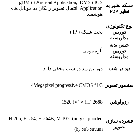
gDMSS Android Application, iDMSS IOS
شبکه نظیر به
Application, انتقال تصویر رایگان به موبایل های
نظیر P2P
هوشمند
نوع تکنولوژی
دوربین
تحت شبکه ( IP )
مداربسته
جنس بدنه
دوربین
آلومنیومی
مداربسته
دید در شب
دوربین دید در شب مخفی دارد.
سنسور تصویر
1/3” 4Megapixel progressive CMOS
رزولوشن
2688 (H) × 1520 (V)
H.265; H.264; H.264B; MJPEG(only supported
فشرده سازی
تصویر
by sub stream)