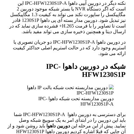
نکته دیگر در دوربین آیپی داهوا IPC-HFW1230S1P-A این
است که اگر دستگاه NVR یا بستر شبکه موجود دوربین 2
مگاپیکسل را ساپورت نکند می تواند به کیفیت 1.3 مگاپیکسل
نیز تبدیل شود. دوربین مدار بسته آی پی داهوا 1230S1P قادر
است تا تصاویر را با فرمت H.265+ فشرده سازی نماید که در
ارسال دیتا و همچنین ذخیره سازی می تواند مفید باشد.
در دوربین داهوا IPC-HFW1230S1P-A دو جریان تصویری یا
استریم وجود دارد که در حالت استریم اصلی حداکثر کیفیت
ارائه می شود.
شبکه در دوربین داهوا IPC-
HFW1230S1P
دوربین مداربسته تحت شبکه داهوا IPC-
HFW1230S1P-A
برای دسترسی به دوربین داهوا IPC-HFW1230S1P-A شما
باید این دوربین را در ابتدای امر به یک سوییچ شبکه وصل
نمایید. پیش از این مرحله این
دوربین داهوا
باید روشن شود و از
آن جایی که قبلا اشاره کردیم دوربین داهوا HFW1230S1P