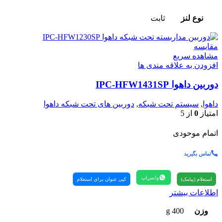
نوع لنز
ثابت
مقایسه
مشاهده سریع
افزودن به علاقه مندی ها
دوربین داهوا IPC-HFW1431SP
داهوا
,
سیستم تحت شبکه
,
دوربین های تحت شبکه داهوا
امتیاز
0
از 5
اتمام موحودی
تماس بگیرید
واتس‌اپ
استعلام (پیامک)
کپی عنوان برای استعلام
اطلاعات بیشتر
وزن
400 g