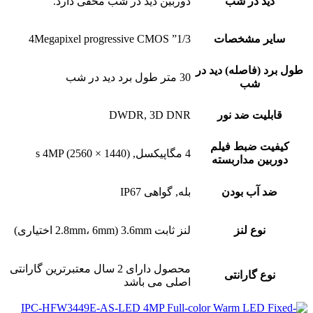
دید در شب
دوربین دید در شب مخفی دارد.
سایر مشخصات
1/3” 4Megapixel progressive CMOS
طول برد (فاصله) دید در
30 متر طول برد دید در شب
شب
قابلیت ضد نور
DWDR, 3D DNR
کیفیت ضبط فیلم
4 مگاپیکسل, s 4MP (2560 × 1440)
دوربین مداربسته
ضد آب بودن
بله, گواهی IP67
نوع لنز
لنز ثابت 3.6mm (2.8mm، 6mm اختیاری)
محصول دارای 2 سال معتبرترین گارانتی
نوع گارانتی
اصلی می باشد