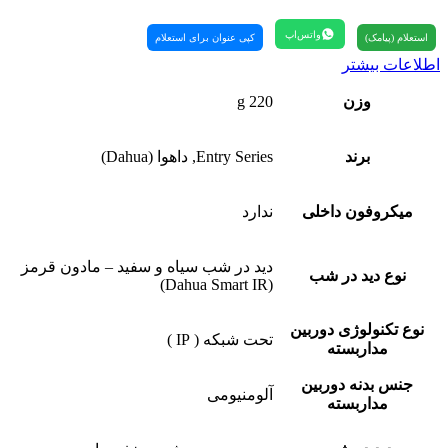
واتس‌اپ
استعلام (پیامک)
کپی عنوان برای استعلام
اطلاعات بیشتر
وزن
220 g
برند
Entry Series, داهوا (Dahua)
میکروفون داخلی
ندارد
دید در شب سیاه و سفید – مادون قرمز
نوع دید در شب
(Dahua Smart IR)
نوع تکنولوژی دوربین
تحت شبکه ( IP )
مداربسته
جنس بدنه دوربین
آلومنیومی
مداربسته