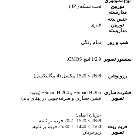
نوع تکنولوژی
دوربین
تحت شبکه ( IP )
مداربسته
جنس بدنه
دوربین
فلزی
مداربسته
شب و روز
تمام رنگی
سنسور تصویر
1/2.9 اینچ CMOS.
رزولوشن
2688 × 1520 پیکسل (4 مگاپیکسل).
فشرده سازی
Smart H.265+ و Smart H.264+ (بهبود
تصویر
فشرده‌سازی و صرفه‌جویی در پهنای باند)
جریان اصلی:
2688 × 1520: 1–20 فریم بر ثانیه.
فریم ریت
2560 × 1440: 1–25/30 فریم بر ثانیه.
تصویر
زیرجریان: