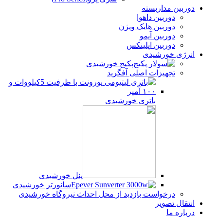
دوربین مداربسته
دوربین داهوا
دوربین هایک ویژن
دوربین آیمو
دوربین اپلینکس
انرژی خورشیدی
پکیج خورشیدی
تجهیزات اصلی آفگرید
باتری خورشیدی
پنل خورشیدی
سانورتر خورشیدی
درخواست بازدید از محل احداث نیروگاه خورشیدی
انتقال تصویر
درباره ما