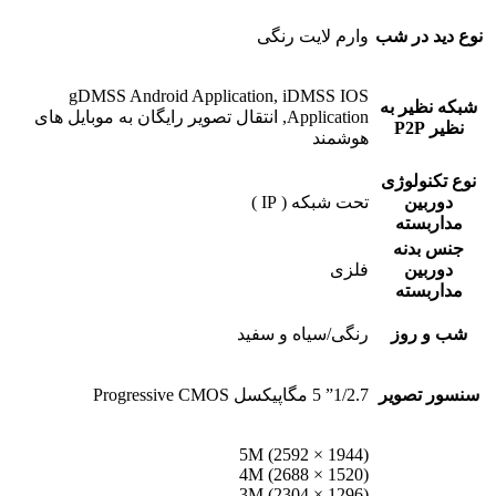
نوع دید در شب
وارم لایت رنگی
gDMSS Android Application, iDMSS IOS
شبکه نظیر به
Application, انتقال تصویر رایگان به موبایل های
نظیر P2P
هوشمند
نوع تکنولوژی
دوربین
تحت شبکه ( IP )
مداربسته
جنس بدنه
دوربین
فلزی
مداربسته
شب و روز
رنگی/سیاه و سفید
سنسور تصویر
1/2.7” 5 مگاپیکسل Progressive CMOS
5M (2592 × 1944)
4M (2688 × 1520)
3M (2304 × 1296)