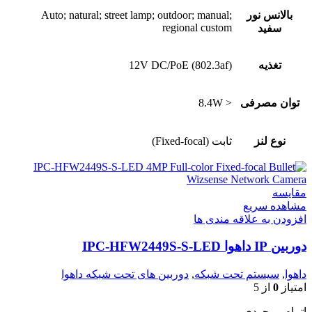
بالانس نور
Auto; natural; street lamp; outdoor; manual;
regional custom
سفید
تغذیه
12V DC/PoE (802.3af)
توان مصرفی
< 8.4W
نوع لنز
ثابت (Fixed-focal)
مقایسه
مشاهده سریع
افزودن به علاقه مندی ها
دوربین IP داهوا IPC-HFW2449S-S-LED
داهوا
,
سیستم تحت شبکه
,
دوربین های تحت شبکه داهوا
امتیاز
0
از 5
اتمام موحودی