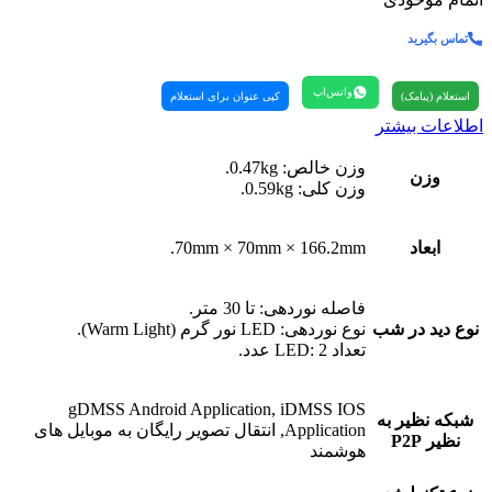
تماس بگیرید
واتس‌اپ
استعلام (پیامک)
کپی عنوان برای استعلام
اطلاعات بیشتر
وزن خالص: 0.47kg.
وزن
وزن کلی: 0.59kg.
ابعاد
70mm × 70mm × 166.2mm.
فاصله نوردهی: تا 30 متر.
نوع دید در شب
نوع نوردهی: LED نور گرم (Warm Light).
تعداد LED: 2 عدد.
gDMSS Android Application, iDMSS IOS
شبکه نظیر به
Application, انتقال تصویر رایگان به موبایل های
نظیر P2P
هوشمند