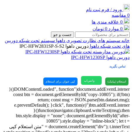
ورود / فرم ثبت نام
0
مقایسه
0
علاقه مندی ها
0
موارد
0
تومان
جست و جو
خانه
سیستم های نظارت تصویری
داهوا
سیستم تحت شبکه
دوربین
های تحت شبکه داهوا
دوربین داهوا IPC-HFW2831SP-S-S2
دوربین داهوا IPC-HFW1230SP
تماس بگیرید
واتس‌اپ
استعلام (پیامک)
کپی عنوان برای استعلام
document.addEventListener("DOMContentLoaded", function(){
const btn = document.getElementById("copy-10805"); if(!btn)
return; const msg = JSON.parse(btn.dataset.msg);
btn.addEventListener("click", function(e){ e.preventDefault();
navigator.clipboard.writeText(msg).then(function(){
btn.style.display = "none"; document.getElementById("after-
10805").style.display = "inline-block"; let t =
document.createElement("div"); t.innerText = "متن استعلام کپی