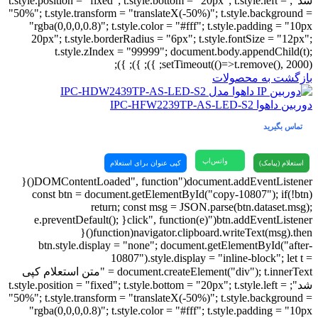
شد"; t.style.position = "fixed"; t.style.bottom = "20px"; t.style.left =
"50%"; t.style.transform = "translateX(-50%)"; t.style.background =
"rgba(0,0,0,0.8)"; t.style.color = "#fff"; t.style.padding = "10px
20px"; t.style.borderRadius = "6px"; t.style.fontSize = "12px";
t.style.zIndex = "99999"; document.body.appendChild(t);
setTimeout(()=>t.remove(), 2000); }); }); });
بازگشت به محصولات
دوربین داهوا IPC-HFW2239TP-AS-LED-S2
تماس بگیرید
واتس‌اپ
استعلام (پیامک)
کپی عنوان برای استعلام
document.addEventListener("DOMContentLoaded", function(){
const btn = document.getElementById("copy-10807"); if(!btn)
return; const msg = JSON.parse(btn.dataset.msg);
btn.addEventListener("click", function(e){ e.preventDefault();
navigator.clipboard.writeText(msg).then(function(){
btn.style.display = "none"; document.getElementById("after-
10807").style.display = "inline-block"; let t =
document.createElement("div"); t.innerText = "متن استعلام کپی
شد"; t.style.position = "fixed"; t.style.bottom = "20px"; t.style.left =
"50%"; t.style.transform = "translateX(-50%)"; t.style.background =
"rgba(0,0,0,0.8)"; t.style.color = "#fff"; t.style.padding = "10px