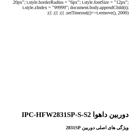
20px"; t.style.borderRadius = "6px"; t.style.fontSize = "12px";
t.style.zIndex = "99999"; document.body.appendChild(t);
setTimeout(()=>t.remove(), 2000); }); }); });
برای بزرگنمایی کلیک کنید
دوربین داهوا IPC-HFW2831SP-S-S2
ویژگی های اصلی دوربین 2831SP