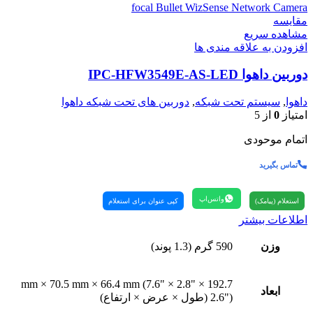
مقایسه
مشاهده سریع
افزودن به علاقه مندی ها
دوربین داهوا IPC-HFW3549E-AS-LED
داهوا
,
سیستم تحت شبکه
,
دوربین های تحت شبکه داهوا
امتیاز
0
از 5
اتمام موحودی
تماس بگیرید
واتس‌اپ
استعلام (پیامک)
کپی عنوان برای استعلام
اطلاعات بیشتر
وزن
590 گرم (1.3 پوند)
192.7 mm × 70.5 mm × 66.4 mm (7.6" × 2.8" ×
ابعاد
2.6") (طول × عرض × ارتفاع)