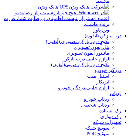
مکسما
UPS هایک ویژن
وین پاور
درب بازکن (آیفون)
پکیج درب بازکن تصویری (آیفون)
پنل آیفون تصویری
مانیتور آیفون تصویری
لوازم جانبی درب بازکن
پکیج درب بازکن صوتی(آیفون)
دزدگیر خودرو
استیل میت
ایزیکار
لوازم جانبی دزدگیر خودرو
ردیاب
ردیاب خودرو
ردیاب شخصی
رک ایستاده
رک دیواری
تجهیزات شبکه
سوییچ شبکه
سوئیچ POE