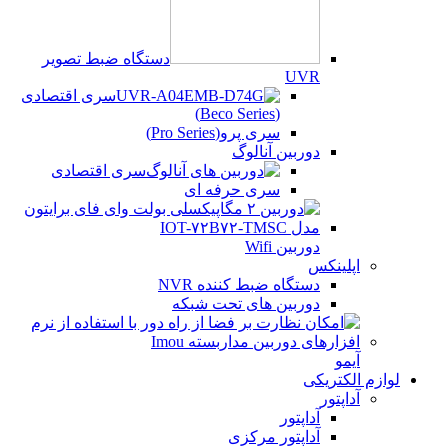
دستگاه ضبط تصویر
UVR
سری اقتصادی
(Beco Series)
سری پرو(Pro Series)
دوربین آنالوگ
سری اقتصادی
سری حرفه ای
دوربین Wifi
اپلینکس
دستگاه ضبط کننده NVR
دوربین های تحت شبکه
آیمو
لوازم الکتریکی
آداپتور
آداپتور
آداپتور مرکزی