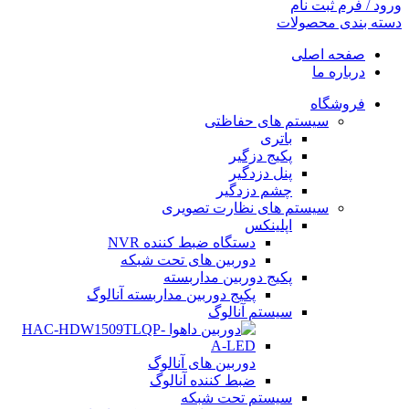
ورود / فرم ثبت نام
دسته بندی محصولات
صفحه اصلی
درباره ما
فروشگاه
سیستم های حفاظتی
باتری
پکیج دزگیر
پنل دزدگیر
چشم دزدگیر
سیستم های نظارت تصویری
اپلینکس
دستگاه ضبط کننده NVR
دوربین های تحت شبکه
پکیج دوربین مداربسته
پکیج دوربین مداربسته آنالوگ
سیستم آنالوگ
دوربین های آنالوگ
ضبط کننده آنالوگ
سیستم تحت شبکه