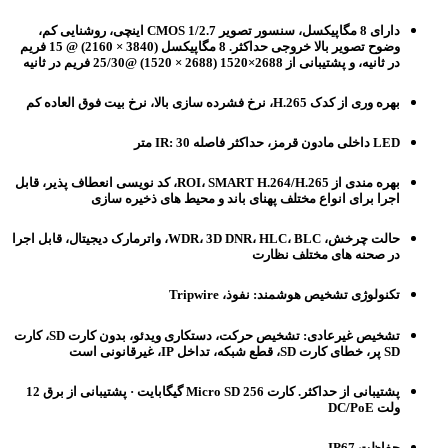
دارای 8 مگاپیکسل، سنسور تصویر CMOS 1/2.7 اینچی، روشنایی کم،
وضوح تصویر بالا خروجی حداکثر. 8 مگاپیکسل (3840 × 2160) @ 15 فریم
در ثانیه، و پشتیبانی از 2688×1520 (2688 × 1520) @25/30 فریم در ثانیه
بهره وری از کدک H.265، نرخ فشرده سازی بالا، نرخ بیت فوق العاده کم
LED داخلی مادون قرمز، حداکثر فاصله IR: 30 متر
بهره مندی از ROI، SMART H.264/H.265، کد نویسی انعطاف پذیر، قابل
اجرا برای انواع مختلف پهنای باند و محیط های ذخیره سازی
حالت چرخش، WDR، 3D DNR، HLC، BLC، واترمارک دیجیتال، قابل اجرا
در صحنه های مختلف نظارت
تکنولوژی تشخیص هوشمند: نفوذ، Tripwire
تشخیص غیرعادی: تشخیص حرکت، دستکاری ویدئو، بدون کارت SD، کارت
SD پر، خطای کارت SD، قطع شبکه، تداخل IP، غیرقانونی است
پشتیبانی از حداکثر. کارت Micro SD 256 گیگابایت · پشتیبانی از برق 12
ولت DC/PoE
حفاظت IP67