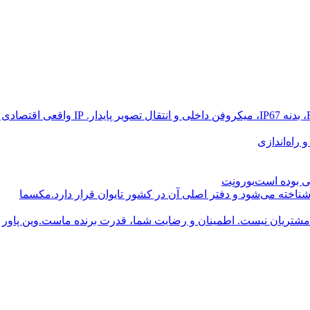
راه‌اندازی
یورونِت
مکسما
وین پاور