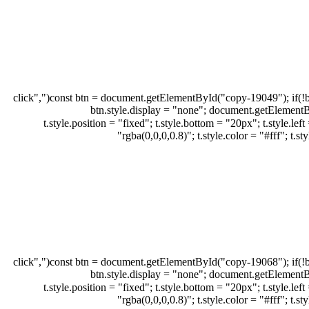
document.addEventListener("DOMContentLoaded", function(){ const btn = document.getElementById("copy-19049"); if(!btn) return; const msg = JSON.parse(btn.dataset.msg); btn.addEventListener("click",
function(e){ e.preventDefault(); navigator.clipboard.writeText(msg).then(function(){ btn.s
t.style.position = "fixed"; t.style.bottom = "20px"; t.style.left = "50%"; t.style.transform =
"rgba(0,0,0,0.8)"; t.style.color = "#fff"; t
document.addEventListener("DOMContentLoaded", function(){ const btn = document.getElementById("copy-19068"); if(!btn) return; const msg = JSON.parse(btn.dataset.msg); btn.addEventListener("click",
function(e){ e.preventDefault(); navigator.clipboard.writeText(msg).then(function(){ btn.s
t.style.position = "fixed"; t.style.bottom = "20px"; t.style.left = "50%"; t.style.transform =
"rgba(0,0,0,0.8)"; t.style.color = "#fff"; t