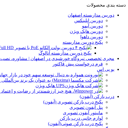
دسته بندی محصولات
دوربین مداربسته اصفهان
دوربین اپلینکس
دوربین آیمو
دوربین هایک ویژن
دوربین داهوا
پکیج دوربین مداربسته
پکیج دوربین مداربسته آنالوگ
مجری تخصصی نیروگاه خورشیدی در اصفهان | مشاوره، نصب و 
فرم درخواست پیش فاکتور
یو پی اس
UPS هایک ویژن
درب بازکن (آیفون)
پکیج درب بازکن تصویری (آیفون)
پنل آیفون تصویری
مانیتور آیفون تصویری
لوازم جانبی درب بازکن
پکیج درب بازکن صوتی(آیفون)