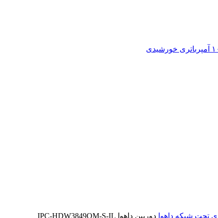
باتری خورشیدی
ی تحت شبکه داهوا
دوربین داهوا IPC-HDW3849QM-S-IL