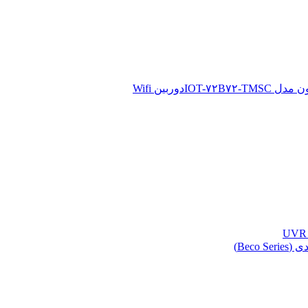
دوربین Wifi
Beco )