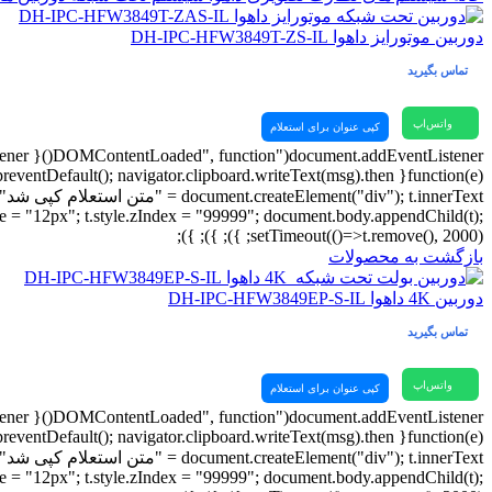
دوربین موتورایز داهوا DH-IPC-HFW3849T-ZS-IL
تماس بگیرید
واتس‌اپ
کپی عنوان برای استعلام
tSize = "12px"; t.style.zIndex = "99999"; document.body.appendChild(t);
setTimeout(()=>t.remove(), 2000); }); }); });
بازگشت به محصولات
دوربین 4K داهوا DH-IPC-HFW3849EP-S-IL
تماس بگیرید
واتس‌اپ
کپی عنوان برای استعلام
tSize = "12px"; t.style.zIndex = "99999"; document.body.appendChild(t);