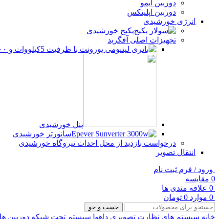
دوربین آیمو
دوربین اپلینکس
انرژی خورشیدی
پکیج خورشیدی
تجهیزات اصلی آفگرید
پنل خورشیدی
سانورتر خورشیدی
درخواست بازدید از محل احداث نیروگاه خورشیدی
انتقال تصویر
ورود / فرم ثبت نام
0
مقایسه
0
علاقه مندی ها
0
موارد
0
تومان
جست و جو
خانه
سیستم های نظارت تصویری
داهوا
سیستم تحت شبکه
دوربین ها