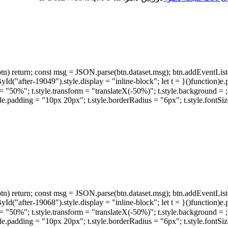
tyle.display = "none"; document.getElementById("after-19049").style.display = "inline-block"; let t =
document.createElement("div"); t.innerText = "متن استعلام کپی شد";  = "translateX(-50%)"; t.style.background
.style.padding = "10px 20px"; t.style.borderRadius = "6px"; t.style.fon
tyle.display = "none"; document.getElementById("after-19068").style.display = "inline-block"; let t =
document.createElement("div"); t.innerText = "متن استعلام کپی شد";  = "translateX(-50%)"; t.style.background
.style.padding = "10px 20px"; t.style.borderRadius = "6px"; t.style.fon