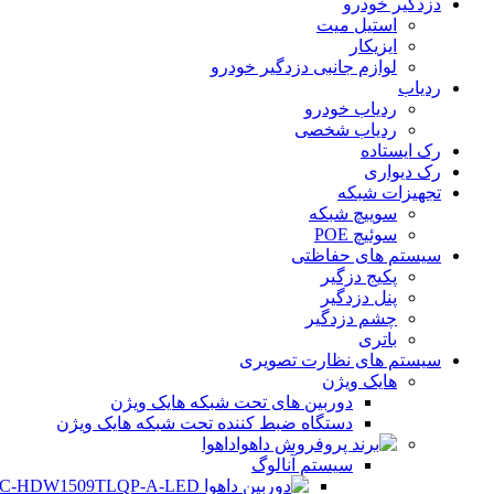
دزدگیر خودرو
استیل میت
ایزیکار
لوازم جانبی دزدگیر خودرو
ردیاب
ردیاب خودرو
ردیاب شخصی
رک ایستاده
رک دیواری
تجهیزات شبکه
سوییچ شبکه
سوئیچ POE
سیستم های حفاظتی
پکیج دزگیر
پنل دزدگیر
چشم دزدگیر
باتری
سیستم های نظارت تصویری
هایک ویژن
دوربین های تحت شبکه هایک ویژن
دستگاه ضبط کننده تحت شبکه هایک ویژن
داهوا
سیستم آنالوگ