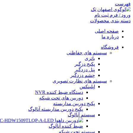
فهرست
ورود / فرم ثبت نام
دسته بندی محصولات
صفحه اصلی
درباره ما
فروشگاه
سیستم های حفاظتی
باتری
پکیج دزگیر
پنل دزدگیر
چشم دزدگیر
سیستم های نظارت تصویری
اپلینکس
دستگاه ضبط کننده NVR
دوربین های تحت شبکه
پکیج دوربین مداربسته
پکیج دوربین مداربسته آنالوگ
سیستم آنالوگ
ضبط کننده آنالوگ
سیستم تحت شبکه