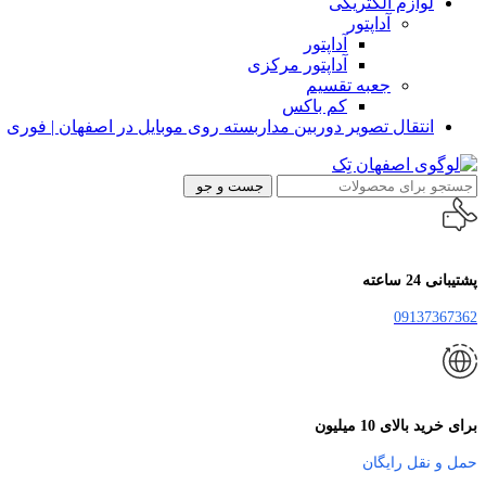
لوازم الکتریکی
آداپتور
آداپتور
آداپتور مرکزی
جعبه تقسیم
کم باکس
انتقال تصویر دوربین مداربسته روی موبایل در اصفهان | فوری
جست و جو
پشتیبانی 24 ساعته
09137367362
برای خرید بالای 10 میلیون
حمل و نقل رایگان