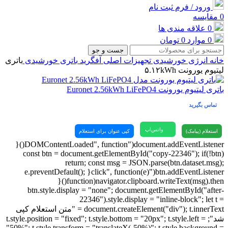
ورود / فرم ثبت نام
0
مقایسه
0
علاقه مندی ها
0
موارد
0
تومان
جست و جو
خانه
انرژی خورشیدی
تجهیزات اصلی آفگرید
باتری خورشیدی
باتری
لیتیوم یورونت ۵.۱۲kWh
باتری لیتیوم یورونت Euronet 2.56kWh LiFePO4
تماس بگیرید
واتس‌اپ
استعلام (پیامک)
کپی عنوان برای استعلام
document.addEventListener("DOMContentLoaded", function(){
const btn = document.getElementById("copy-22346"); if(!btn)
return; const msg = JSON.parse(btn.dataset.msg);
btn.addEventListener("click", function(e){ e.preventDefault();
navigator.clipboard.writeText(msg).then(function(){
btn.style.display = "none"; document.getElementById("after-
22346").style.display = "inline-block"; let t =
document.createElement("div"); t.innerText = "متن استعلام کپی
شد"; t.style.position = "fixed"; t.style.bottom = "20px"; t.style.left =
"50%"; t.style.transform = "translateX(-50%)"; t.style.background =