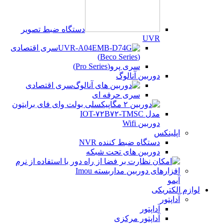
دستگاه ضبط تصویر
UVR
سری اقتصادی
(Beco Series)
سری پرو(Pro Series)
دوربین آنالوگ
سری اقتصادی
سری حرفه ای
دوربین Wifi
اپلینکس
دستگاه ضبط کننده NVR
دوربین های تحت شبکه
آیمو
لوازم الکتریکی
آداپتور
آداپتور
آداپتور مرکزی