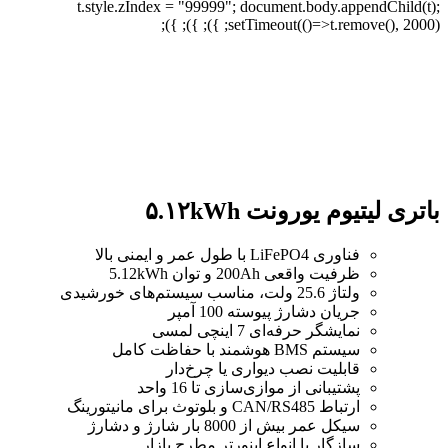
t.style.zIndex = "99999"; document.body.appendChild(t);
setTimeout(()=>t.remove(), 2000); }); }); });
برای بزرگنمایی کلیک کنید
باتری لیتیوم یورونت ۵.۱۲kWh
فناوری LiFePO4 با طول عمر و ایمنی بالا
ظرفیت واقعی 200Ah و توان 5.12kWh
ولتاژ 25.6 ولت، مناسب سیستم‌های خورشیدی
جریان دشارژ پیوسته 100 آمپر
نمایشگر حرفه‌ای 7 اینچی لمسی
سیستم BMS هوشمند با حفاظت کامل
قابلیت نصب دیواری یا چرخ‌دار
پشتیبانی از موازی‌سازی تا 16 واحد
ارتباط CAN/RS485 و بلوتوث برای مانیتورینگ
سیکل عمر بیش از 8000 بار شارژ و دشارژ
سازگار با انواع اینورتر مطرح بازار