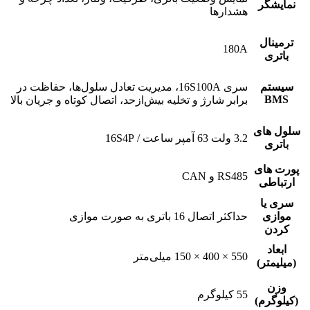
نمایشگر
هشدارها
ترمینال
180A
باتری
سیستم
سری 16S100A، مدیریت تعادل سلول‌ها، حفاظت در
BMS
برابر شارژ و تخلیه بیش‌ازحد، اتصال کوتاه و جریان بالا
سلول های
3.2 ولت 63 آمپر ساعت / 16S4P
باتری
پورت های
RS485 و CAN
ارتباطی
سری یا
موازی
حداکثر اتصال 16 باتری به صورت موازی
کردن
ابعاد
550 × 400 × 150 میلی‌متر
(میلیمتر)
وزن
55 کیلوگرم
(کیلوگرم)