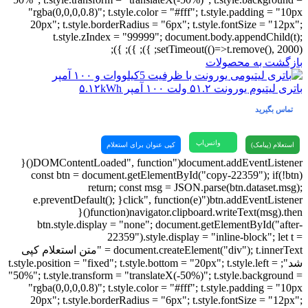
"rgba(0,0,0,0.8)"; t.style.color = "#fff"; t.style.padding = "10px
20px"; t.style.borderRadius = "6px"; t.style.fontSize = "12px";
t.style.zIndex = "99999"; document.body.appendChild(t);
setTimeout(()=>t.remove(), 2000); }); }); });
بازگشت به محصولات
باتری لیتیوم یورونت ۵۱.۲ ولت ۱۰۰ آمپر ۵.۱۲kWh
تماس بگیرید
واتس‌اپ
استعلام (پیامک)
کپی عنوان برای استعلام
document.addEventListener("DOMContentLoaded", function(){
const btn = document.getElementById("copy-22359"); if(!btn)
return; const msg = JSON.parse(btn.dataset.msg);
btn.addEventListener("click", function(e){ e.preventDefault();
navigator.clipboard.writeText(msg).then(function(){
btn.style.display = "none"; document.getElementById("after-
22359").style.display = "inline-block"; let t =
document.createElement("div"); t.innerText = "متن استعلام کپی
شد"; t.style.position = "fixed"; t.style.bottom = "20px"; t.style.left =
"50%"; t.style.transform = "translateX(-50%)"; t.style.background =
"rgba(0,0,0,0.8)"; t.style.color = "#fff"; t.style.padding = "10px
20px"; t.style.borderRadius = "6px"; t.style.fontSize = "12px";