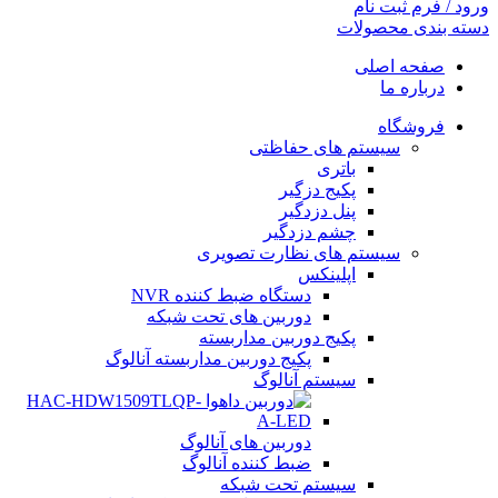
ورود / فرم ثبت نام
دسته بندی محصولات
صفحه اصلی
درباره ما
فروشگاه
سیستم های حفاظتی
باتری
پکیج دزگیر
پنل دزدگیر
چشم دزدگیر
سیستم های نظارت تصویری
اپلینکس
دستگاه ضبط کننده NVR
دوربین های تحت شبکه
پکیج دوربین مداربسته
پکیج دوربین مداربسته آنالوگ
سیستم آنالوگ
دوربین های آنالوگ
ضبط کننده آنالوگ
سیستم تحت شبکه