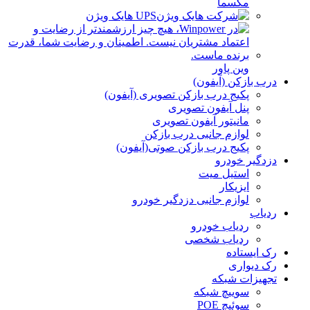
مکسما
UPS هایک ویژن
وین پاور
درب بازکن (آیفون)
پکیج درب بازکن تصویری (آیفون)
پنل آیفون تصویری
مانیتور آیفون تصویری
لوازم جانبی درب بازکن
پکیج درب بازکن صوتی(آیفون)
دزدگیر خودرو
استیل میت
ایزیکار
لوازم جانبی دزدگیر خودرو
ردیاب
ردیاب خودرو
ردیاب شخصی
رک ایستاده
رک دیواری
تجهیزات شبکه
سوییچ شبکه
سوئیچ POE