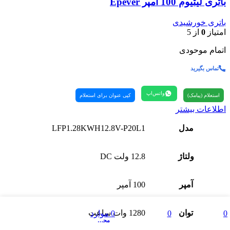
باتری لیتیوم 100 آمپر Epever
باتری خورشیدی
امتیاز
0
از 5
اتمام موحودی
تماس بگیرید
واتس‌اپ
استعلام (پیامک)
کپی عنوان برای استعلام
اطلاعات بیشتر
مدل
LFP1.28KWH12.8V-P20L1
ولتاژ
12.8 ولت DC
آمپر
100 آمپر
فهرست
توان
1280 وات ساعت
0
0
0
موارد
مقایسه
علاقه مندی ها
محصول