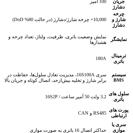
جریان
100 آمپر
دشارژ
چرخه
شارژ و
10,000+ چرخه شارژ/دشارژ (در حالت 80% DoD)
دشارژ
نمایش وضعیت باتری، ظرفیت، ولتاژ، تعداد چرخه و
نمایشگر
هشدارها
ترمینال
180A
باتری
سیستم
سری 16S100A، مدیریت تعادل سلول‌ها، حفاظت در
BMS
برابر شارژ و تخلیه بیش‌ازحد، اتصال کوتاه و جریان بالا
سلول های
3.2 ولت 50 آمپر ساعت / 16S2P
باتری
پورت های
RS485 و CAN
ارتباطی
سری یا
موازی
حداکثر اتصال 16 باتری به صورت موازی