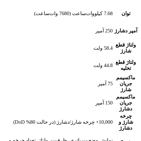
توان
7.68 کیلووات‌ساعت (7680 وات‌ساعت)
آمپر دشارژ
250 آمپر
ولتاژ قطع
58.4 ولت
شارژ
ولتاژ قطع
44.8 ولت
تخلیه
ماکسیمم
جریان
75 آمپر
شارژ
ماکسیمم
جریان
150 آمپر
دشارژ
چرخه
شارژ و
10,000+ چرخه شارژ/دشارژ (در حالت 80% DoD)
دشارژ
نمایش وضعیت باتری، ظرفیت، ولتاژ، تعداد چرخه و