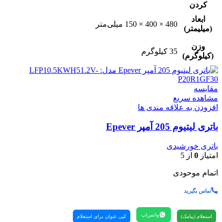
کردن
ابعاد
480 × 400 × 150 میلی‌متر
(میلیمتر)
وزن
35 کیلوگرم
(کیلوگرم)
مقایسه
مشاهده سریع
افزودن به علاقه مندی ها
باتری لیتیوم 205 آمپر Epever
باتری خورشیدی
امتیاز
0
از 5
اتمام موحودی
تماس بگیرید
واتس‌اپ
استعلام (پیامک)
کپی عنوان برای استعلام