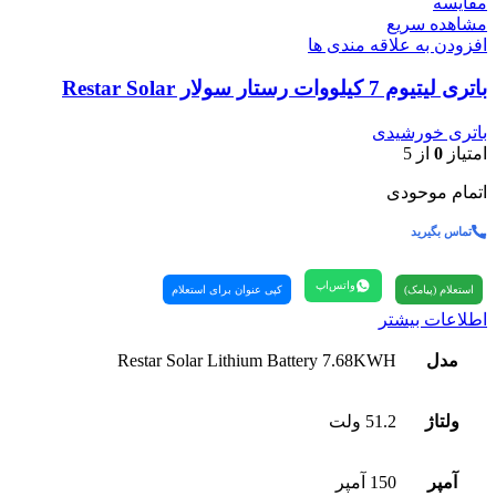
مقایسه
مشاهده سریع
افزودن به علاقه مندی ها
باتری لیتیوم 7 کیلووات رستار سولار Restar Solar
باتری خورشیدی
امتیاز
0
از 5
اتمام موحودی
تماس بگیرید
واتس‌اپ
استعلام (پیامک)
کپی عنوان برای استعلام
اطلاعات بیشتر
مدل
Restar Solar Lithium Battery 7.68KWH
ولتاژ
51.2 ولت
آمپر
150 آمپر