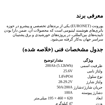
معرفی برند
یورونت (EURONET) یکی از برندهای تخصصی و پیشرو در حوزه
باتری‌های هوشمند لیتیومی است که محصولات آن، ضمن دارا بودن
تاییدیه‌های بین‌المللی، در پروژه‌های خورشیدی و برق پشتیبان
سراسر جهان به‌کار گرفته می‌شود.
جدول مشخصات فنی (خلاصه شده)
ویژگی
مقدار/توضیح
200Ah (5.12kWh)
ظرفیت اسمی
25.6V
ولتاژ نامی
LiFePO4
نوع سلول
28-29.2V
ولتاژ شارژ
50A/200A
جریان شارژ/دشارژ
100A
دشارژ پیوسته
ابعاد
620 × 460 × 195 میلی‌متر
وزن
47 کیلوگرم