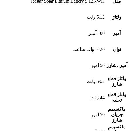
مدل
Restar Solar Lithium Battery 5.12KWH
ولتاژ
51.2 ولت
آمپر
100 آمپر
توان
5120 وات ساعت
آمپر دشارژ
50 آمپر
ولتاژ قطع
59.2 ولت
شارژ
ولتاژ قطع
44 ولت
تخلیه
ماکسیمم
جریان
50 آمپر
شارژ
ماکسیمم