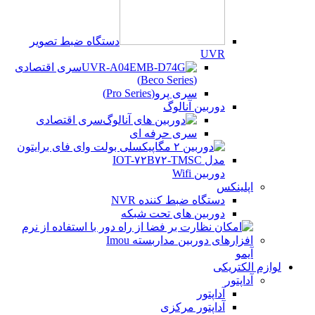
دستگاه ضبط تصویر
UVR
سری اقتصادی
(Beco Series)
سری پرو(Pro Series)
دوربین آنالوگ
سری اقتصادی
سری حرفه ای
دوربین Wifi
اپلینکس
دستگاه ضبط کننده NVR
دوربین های تحت شبکه
آیمو
لوازم الکتریکی
آداپتور
آداپتور
آداپتور مرکزی