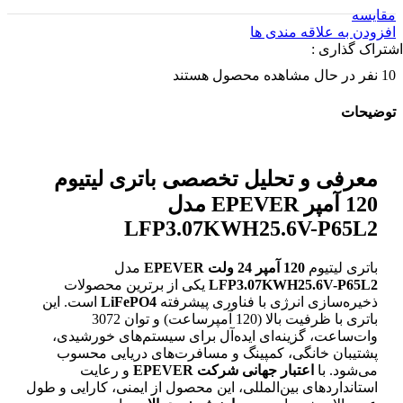
مقایسه
افزودن به علاقه مندی ها
اشتراک گذاری :
10
نفر در حال مشاهده محصول هستند
توضیحات
معرفی و تحلیل تخصصی باتری لیتیوم
120 آمپر EPEVER مدل
LFP3.07KWH25.6V-P65L2
باتری لیتیوم
120 آمپر 24 ولت EPEVER
مدل
LFP3.07KWH25.6V-P65L2
یکی از برترین محصولات
ذخیره‌سازی انرژی با فناوری پیشرفته
LiFePO4
است. این
باتری با ظرفیت بالا (120 آمپر‌ساعت) و توان 3072
وات‌ساعت، گزینه‌ای ایده‌آل برای سیستم‌های خورشیدی،
پشتیبان خانگی، کمپینگ و مسافرت‌های دریایی محسوب
می‌شود. با
اعتبار جهانی شرکت EPEVER
و رعایت
استانداردهای بین‌المللی، این محصول از ایمنی، کارایی و طول