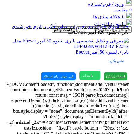
ورود / فرم ثبت نام
0
مقایسه
0
علاقه مندی ها
0
موارد
0
تومان
خانه
انرژی خورشیدی
تجهیزات اصلی آفگرید
باتری خورشیدی
جست و جو
باتری لیتیوم 120 آمپر EPEVER
باتری لیتیوم 50 آمپر Epever
تماس بگیرید
واتس‌اپ
استعلام (پیامک)
کپی عنوان برای استعلام
document.addEventListener("DOMContentLoaded", function(){
const btn = document.getElementById("copy-20563"); if(!btn)
return; const msg = JSON.parse(btn.dataset.msg);
btn.addEventListener("click", function(e){ e.preventDefault();
navigator.clipboard.writeText(msg).then(function(){
btn.style.display = "none"; document.getElementById("after-
20563").style.display = "inline-block"; let t =
document.createElement("div"); t.innerText = "متن استعلام کپی
شد"; t.style.position = "fixed"; t.style.bottom = "20px";
t.style.left = "50%"; t.style.transform = "translateX(-50%)";