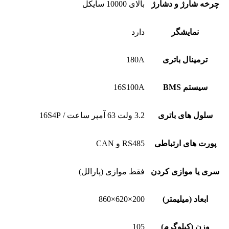
چرخه شارژ و دشارژ
بالای 10000 سایکل
نمایشگر
دارد
ترمینال باتری
180A
سیستم BMS
16S100A
سلول های باتری
3.2 ولت 63 آمپر ساعت / 16S4P
پورت های ارتباطی
RS485 و CAN
سری یا موازی کردن
فقط موازی (پارالل)
ابعاد (میلیمتر)
200×620×860
وزن (کیلوگرم)
105