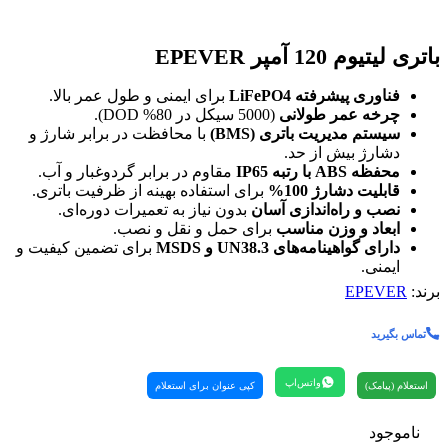
باتری لیتیوم 120 آمپر EPEVER
فناوری پیشرفته LiFePO4
برای ایمنی و طول عمر بالا.
چرخه عمر طولانی
(5000 سیکل در 80% DOD).
سیستم مدیریت باتری (BMS)
با محافظت در برابر شارژ و
دشارژ بیش از حد.
محفظه ABS با رتبه IP65
مقاوم در برابر گردوغبار و آب.
قابلیت دشارژ 100%
برای استفاده بهینه از ظرفیت باتری.
نصب و راه‌اندازی آسان
بدون نیاز به تعمیرات دوره‌ای.
ابعاد و وزن مناسب
برای حمل و نقل و نصب.
دارای گواهینامه‌های UN38.3 و MSDS
برای تضمین کیفیت و
ایمنی.
برند:
EPEVER
تماس بگیرید
واتس‌اپ
استعلام (پیامک)
کپی عنوان برای استعلام
ناموجود