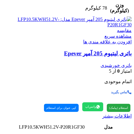
وزن
78 کیلوگرم
(کیلوگرم)
مقایسه
مشاهده سریع
افزودن به علاقه مندی ها
باتری لیتیوم 205 آمپر Epever
باتری خورشیدی
امتیاز
0
از 5
اتمام موحودی
تماس بگیرید
واتس‌اپ
استعلام (پیامک)
کپی عنوان برای استعلام
اطلاعات بیشتر
مدل
LFP10.5KWH51.2V-P20R1GF30