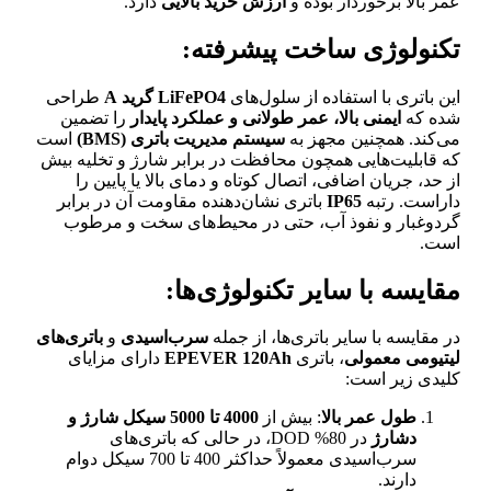
عمر بالا برخوردار بوده و
ارزش خرید بالایی
دارد.
تکنولوژی ساخت پیشرفته:
این باتری با استفاده از سلول‌های
LiFePO4 گرید A
طراحی
شده که
ایمنی بالا، عمر طولانی و عملکرد پایدار
را تضمین
می‌کند. همچنین مجهز به
سیستم مدیریت باتری (BMS)
است
که قابلیت‌هایی همچون محافظت در برابر شارژ و تخلیه بیش
از حد، جریان اضافی، اتصال کوتاه و دمای بالا یا پایین را
داراست. رتبه
IP65
باتری نشان‌دهنده مقاومت آن در برابر
گردوغبار و نفوذ آب، حتی در محیط‌های سخت و مرطوب
است.
مقایسه با سایر تکنولوژی‌ها:
در مقایسه با سایر باتری‌ها، از جمله
سرب‌اسیدی
و
باتری‌های
لیتیومی معمولی
، باتری
EPEVER 120Ah
دارای مزایای
کلیدی زیر است:
طول عمر بالا
: بیش از
4000 تا 5000 سیکل شارژ و
دشارژ
در 80% DOD، در حالی که باتری‌های
سرب‌اسیدی معمولاً حداکثر 400 تا 700 سیکل دوام
دارند.