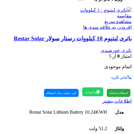
مقایسه
مشاهده سریع
افزودن به علاقه مندی ها
باتری لیتیوم 10 کیلووات رستار سولار Restar Solar
باتری خورشیدی
امتیاز
0
از 5
اتمام موحودی
تماس بگیرید
واتس‌اپ
استعلام (پیامک)
کپی عنوان برای استعلام
اطلاعات بیشتر
مدل
Restar Solar Lithium Battery 10.24KWH
ولتاژ
51.2 ولت