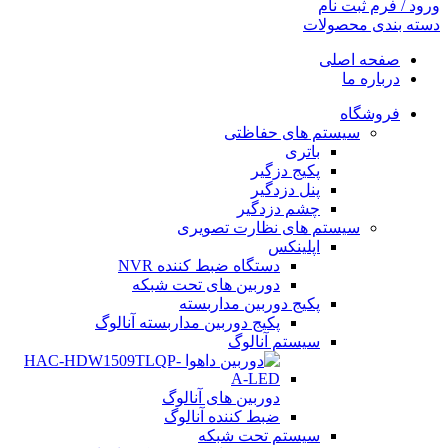
ورود / فرم ثبت نام
دسته بندی محصولات
صفحه اصلی
درباره ما
فروشگاه
سیستم های حفاظتی
باتری
پکیج دزگیر
پنل دزدگیر
چشم دزدگیر
سیستم های نظارت تصویری
اپلینکس
دستگاه ضبط کننده NVR
دوربین های تحت شبکه
پکیج دوربین مداربسته
پکیج دوربین مداربسته آنالوگ
سیستم آنالوگ
دوربین های آنالوگ
ضبط کننده آنالوگ
سیستم تحت شبکه