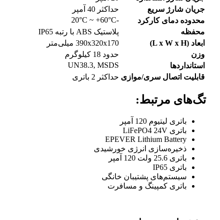
جریان شارژ سریع
حداکثر 40 آمپر
-20°C ~ +60°C
محدوده دمای کارکرد
محفظه
پلاستیک ABS با رتبه IP65
ابعاد (L x W x H)
390x320x170 میلی‌متر
وزن
حدود 18 کیلوگرم
UN38.3, MSDS
استانداردها
قابلیت اتصال سری/موازی
حداکثر 2 باتری
تگ‌های مرتبط:
باتری لیتیوم 120 آمپر
باتری LiFePO4 24V
EPEVER Lithium Battery
ذخیره‌سازی انرژی خورشیدی
باتری 25.6 ولت 120 آمپر
باتری IP65
سیستم‌های پشتیبان خانگی
باتری کمپینگ و مسافرت