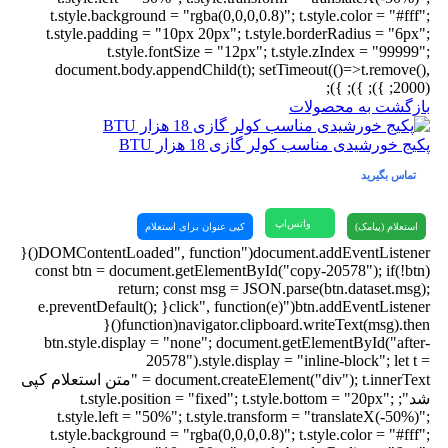
t.style.background = "rgba(0,0,0,0.8)"; t.style.color = "#fff";
t.style.padding = "10px 20px"; t.style.borderRadius = "6px";
t.style.fontSize = "12px"; t.style.zIndex = "99999";
document.body.appendChild(t); setTimeout(()=>t.remove(),
2000); }); }); });
بازگشت به محصولات
پکیج خورشیدی مناسب کولر گازی 18 هزار BTU
تماس بگیرید
واتس‌اپ
استعلام (پیامک)
کپی عنوان برای استعلام
document.addEventListener("DOMContentLoaded", function(){
const btn = document.getElementById("copy-20578"); if(!btn)
return; const msg = JSON.parse(btn.dataset.msg);
btn.addEventListener("click", function(e){ e.preventDefault();
navigator.clipboard.writeText(msg).then(function(){
btn.style.display = "none"; document.getElementById("after-
20578").style.display = "inline-block"; let t =
document.createElement("div"); t.innerText = "متن استعلام کپی
شد"; t.style.position = "fixed"; t.style.bottom = "20px";
t.style.left = "50%"; t.style.transform = "translateX(-50%)";
t.style.background = "rgba(0,0,0,0.8)"; t.style.color = "#fff";