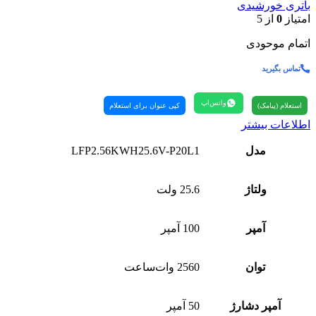
باتری خورشیدی
امتیاز
0
از 5
اتمام موحودی
تماس بگیرید
واتس‌اپ
استعلام (پیامک)
کپی عنوان برای استعلام
اطلاعات بیشتر
مدل
LFP2.56KWH25.6V-P20L1
ولتاژ
25.6 ولت
آمپر
100 آمپر
توان
2560 وات‌ساعت
آمپر دشارژ
50 آمپر