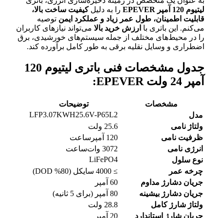
به عنوان یک متخصص در زمینه ذخیره‌سازی انرژی، باتری
لیتیوم 120 آمپر EPEVER
را به دلیل
کیفیت ساخت بالا،
قابلیت اطمینان، طول عمر زیاد و عملکرد ایمن
توصیه
می‌کنم. این باتری با
ارزش خرید بالا
می‌تواند نیازهای کاربران
را در محیط‌های مختلف از جمله سیستم‌های خورشیدی، برق
اضطراری و وسایل نقلیه برقی به طور کامل برآورده کند.
جدول مشخصات فنی باتری لیتیوم 120
آمپر 24 ولت EPEVER:
مشخصات
توضیحات
LFP3.07KWH25.6V-P65L2
مدل
ولتاژ نامی
25.6 ولت
ظرفیت نامی
120 آمپر‌ساعت
انرژی نامی
3072 وات‌ساعت
LiFePO4
نوع سلول
چرخه عمر
≥ 4000 سایکل (80% DOD)
جریان دشارژ مداوم
60 آمپر
جریان دشارژ بیشینه
80 آمپر (برای 5 ثانیه)
ولتاژ شارژ کامل
28.8 ولت
جریان شارژ استاندارد
20 آمپر