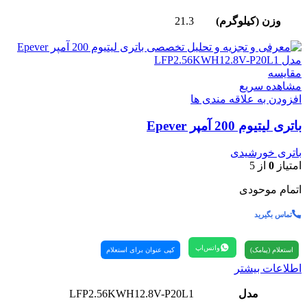
وزن (کیلوگرم)
21.3
مقایسه
مشاهده سریع
افزودن به علاقه مندی ها
باتری لیتیوم 200 آمپر Epever
باتری خورشیدی
امتیاز
0
از 5
اتمام موحودی
تماس بگیرید
واتس‌اپ
استعلام (پیامک)
کپی عنوان برای استعلام
اطلاعات بیشتر
مدل
LFP2.56KWH12.8V-P20L1