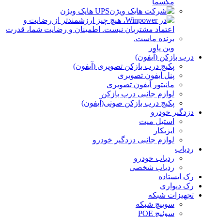
مکسما
UPS هایک ویژن
وین پاور
درب بازکن (آیفون)
پکیج درب بازکن تصویری (آیفون)
پنل آیفون تصویری
مانیتور آیفون تصویری
لوازم جانبی درب بازکن
پکیج درب بازکن صوتی(آیفون)
دزدگیر خودرو
استیل میت
ایزیکار
لوازم جانبی دزدگیر خودرو
ردیاب
ردیاب خودرو
ردیاب شخصی
رک ایستاده
رک دیواری
تجهیزات شبکه
سوییچ شبکه
سوئیچ POE