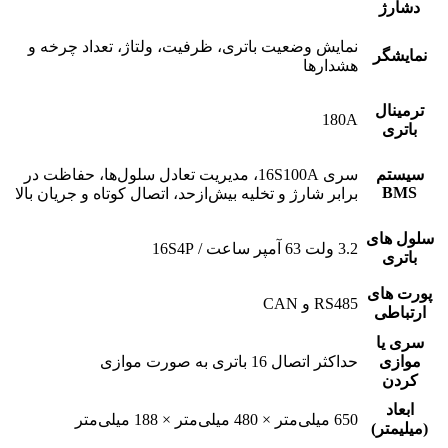
دشارژ
نمایش وضعیت باتری، ظرفیت، ولتاژ، تعداد چرخه و
نمایشگر
هشدارها
ترمینال
180A
باتری
سیستم
سری 16S100A، مدیریت تعادل سلول‌ها، حفاظت در
BMS
برابر شارژ و تخلیه بیش‌ازحد، اتصال کوتاه و جریان بالا
سلول های
3.2 ولت 63 آمپر ساعت / 16S4P
باتری
پورت های
RS485 و CAN
ارتباطی
سری یا
موازی
حداکثر اتصال 16 باتری به صورت موازی
کردن
ابعاد
650 میلی‌متر × 480 میلی‌متر × 188 میلی‌متر
(میلیمتر)