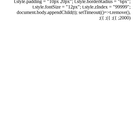
t.style.padding = "10px 20px"; t.style.borderRadius = "6px";
t.style.fontSize = "12px"; t.style.zIndex = "99999";
document.body.appendChild(t); setTimeout(()=>t.remove(),
2000); }); }); });
برای بزرگنمایی کلیک کنید