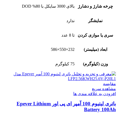
چرخه شارژ و دشارژ
بالای 3000 سایکل با 80% DOD
نمایشگر
ندارد
سری یا موازی کردن
تا 8 عدد
ابعاد (میلیمتر)
232×550×586
وزن (کیلوگرم)
75 کیلوگرم
مقایسه
مشاهده سریع
افزودن به علاقه مندی ها
باتری لیتیوم 100 آمپر ای پی اور Epever Lithium
Battery 100Ah