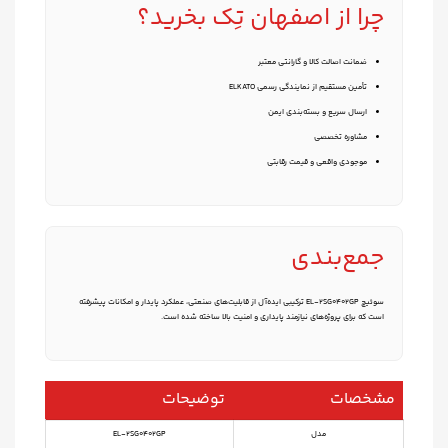
چرا از
اصفهان تِک
بخرید؟
ضمانت اصالت کالا و گارانتی معتبر
تأمین مستقیم از نمایندگی رسمی ELKATO
ارسال سریع و بسته‌بندی ایمن
مشاوره تخصصی
موجودی واقعی و قیمت رقابتی
جمع‌بندی
سوئیچ EL‑2SG0402GP ترکیبی ایده‌آل از قابلیت‌های صنعتی، عملکرد پایدار و امکانات پیشرفته
است که برای پروژه‌های نیازمند پایداری و امنیت بالا ساخته شده است.
مشخصات
توضیحات
مدل
EL‑2SG0402GP