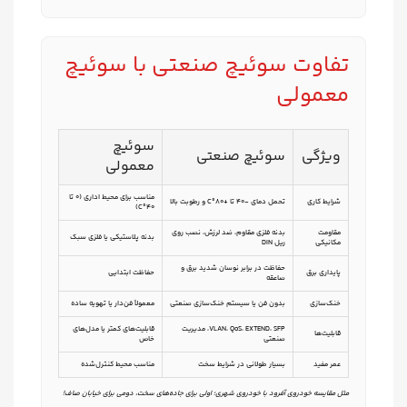
تفاوت سوئیچ صنعتی با سوئیچ
معمولی
سوئیچ
ویژگی
سوئیچ صنعتی
معمولی
مناسب برای محیط اداری (0 تا
شرایط کاری
تحمل دمای -40 تا +80°C و رطوبت بالا
40°C)
مقاومت
بدنه فلزی مقاوم، ضد لرزش، نصب روی
بدنه پلاستیکی یا فلزی سبک
مکانیکی
ریل DIN
حفاظت در برابر نوسان شدید برق و
پایداری برق
حفاظت ابتدایی
صاعقه
خنک‌سازی
بدون فن یا سیستم خنک‌سازی صنعتی
معمولاً فن‌دار یا تهویه ساده
VLAN، QoS، EXTEND، SFP، مدیریت
قابلیت‌های کمتر یا مدل‌های
قابلیت‌ها
صنعتی
خاص
عمر مفید
بسیار طولانی در شرایط سخت
مناسب محیط کنترل‌شده
مثل مقایسه خودروی آفرود با خودروی شهری؛ اولی برای جاده‌های سخت، دومی برای خیابان صاف!