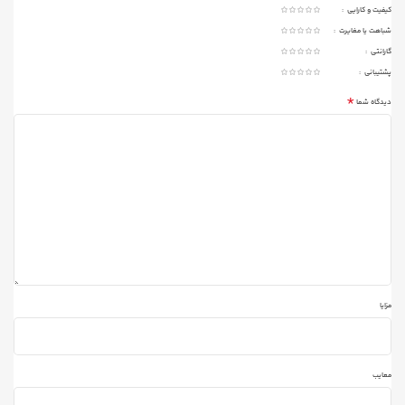
ای
VLAN ، Watchdog ،
DC
52Vx2.3A
کیفیت و کارایی
ر
Extend
شباهت یا مغایرت
با فعال کردن قابلیت
قا
Extend امکان انتقال داده
گارانتی
DISTANCE
بل
تا ۲5۰ متر امکان‌پذیر
100M
پشتیبانی
می‌باشد.
یت
*
ها
دیدگاه شما
سایر
VLAN ،
Watchdog,Exte
قابلیتها
nd
مزایا
معایب