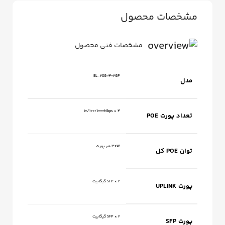
مشخصات محصول
مشخصات فنی محصول
EL‑2SG0402GP
مدل
۴ × 10/100/1000Mbps
تعداد پورت POE
۳۰W هر پورت
توان POE کل
۲ × SFP گیگابیت
پورت UPLINK
۲ × SFP گیگابیت
پورت SFP