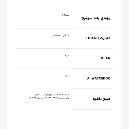
۱۲Gbps
پهنای باند سوئیچ
انتقال تا ۲۵۰ متر
قابلیت EXTEND
دارد
VLAN
دارد
AI WATCHDOG
منبع تغذیه مجزا برای افزایش پایداری
منبع تغذیه
ورودی برق AC 100-240V، خروجی DC 48V