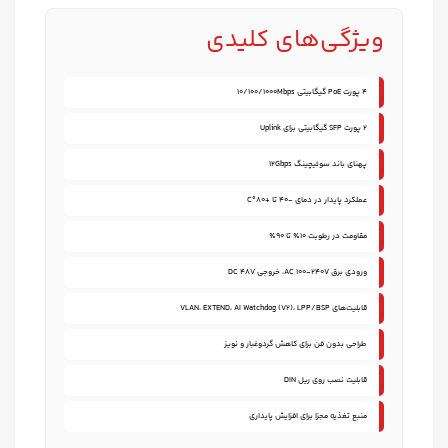
ویژگی‌های کلیدی
۴ پورت PoE گیگابیتی 10/100/1000Mbps
۲ پورت SFP گیگابیتی برای Uplink
پهنای باند سوئیچینگ ۱۲Gbps
عملکرد پایدار در دمای -۴۰ تا +۸۰°C
مقاومت در رطوبت ۱۰٪ تا ۹۰٪
ورودی برق AC 100-240V، خروجی DC 48V
قابلیت‌های VLAN، EXTEND، AI Watchdog (V2)، LPP/BSP
طراحی بدون فن برای کاهش گردوغبار و نویز
قابلیت نصب روی ریل DIN
منبع تغذیه مجزا برای افزایش پایداری