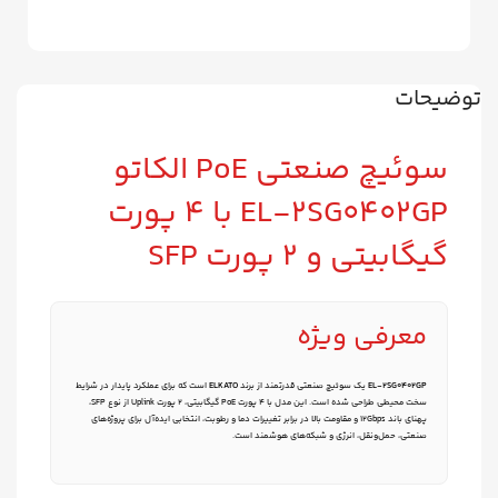
توضیحات
سوئیچ صنعتی PoE الکاتو
EL‑2SG0402GP با ۴ پورت
گیگابیتی و ۲ پورت SFP
معرفی ویژه
EL‑2SG0402GP
یک سوئیچ صنعتی قدرتمند از برند
ELKATO
است که برای عملکرد پایدار در شرایط
سخت محیطی طراحی شده است. این مدل با ۴ پورت PoE گیگابیتی، ۲ پورت Uplink از نوع SFP،
پهنای باند ۱۲Gbps و مقاومت بالا در برابر تغییرات دما و رطوبت، انتخابی ایده‌آل برای پروژه‌های
صنعتی، حمل‌ونقل، انرژی و شبکه‌های هوشمند است.