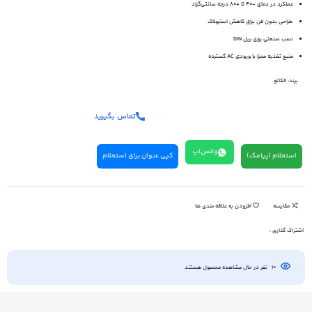
عملکرد در دمای -۴۰ تا +۸۰ درجه سانتی‌گراد
طراحی بدون فن برای کاهش استهلاک
نصب صنعتی روی ریل DIN
منبع تغذیه مجزا با ورودی AC گسترده
برند:
الکاتو
تماس بگیرید
واتس‌اپ
استعلام (پیامک)
کپی عنوان برای استعلام
مقایسه
افزودن به علاقه مندی ها
اشتراک گذاری :
10
نفر در حال مشاهده محصول هستند