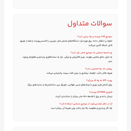
سوالات متداول
سوئیچ PoE چیست و چه برتری دارد؟
علاوه بر انتقال داده، برق موردنیاز دستگاه‌های متصل مثل دوربین یا اکسس‌پوینت را هم از طریق
کابل شبکه تأمین می‌کند.
چرا محیط صنعتی به سوئیچ خاص نیاز دارد؟
به دلیل دمای متغیر، رطوبت، نویز الکتریکی و لرزش، نیاز به سخت‌افزاری پایدارتر و مقاوم‌تر وجود
دارد.
پهنای باند چه اهمیتی دارد؟
هرچه بالاتر باشد، ترافیک بیشتری را بدون افت سرعت پشتیبانی می‌کند.
پورت SFP به چه کار می‌آید؟
برای اتصال فیبر نوری یا لینک‌های مسی طولانی، به‌ویژه بین ساختمان‌ها یا سایت‌های بزرگ.
فناوری EXTEND چیست؟
ارسال داده و برق تا فاصله ۲۵۰ متر، بیشتر از استاندارد اترنت.
آیا در دفتر هم می‌شود از سوئیچ صنعتی استفاده کرد؟
بله، اگر پایداری و مقاومت بالا نیاز باشد، ولی هزینه آن بیشتر است.