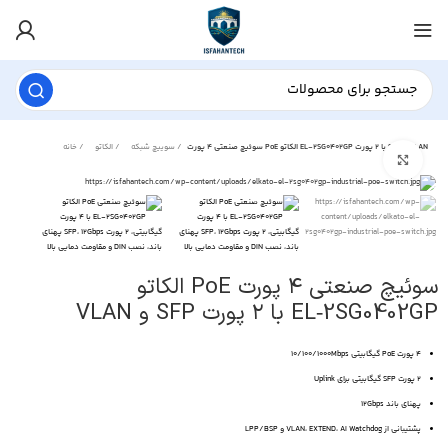
سوئیچ صنعتی ۴ پورت PoE الکاتو EL‑2SG0402GP با ۲ پورت SFP و VLAN
سوییچ شبکه
الکاتو
خانه
برای بزرگنمایی کلیک کنید
سوئیچ صنعتی ۴ پورت PoE الکاتو
EL‑2SG0402GP با ۲ پورت SFP و VLAN
۴ پورت PoE گیگابیتی 10/100/1000Mbps
۲ پورت SFP گیگابیتی برای Uplink
پهنای باند ۱۲Gbps
پشتیبانی از VLAN، EXTEND، AI Watchdog و LPP/BSP