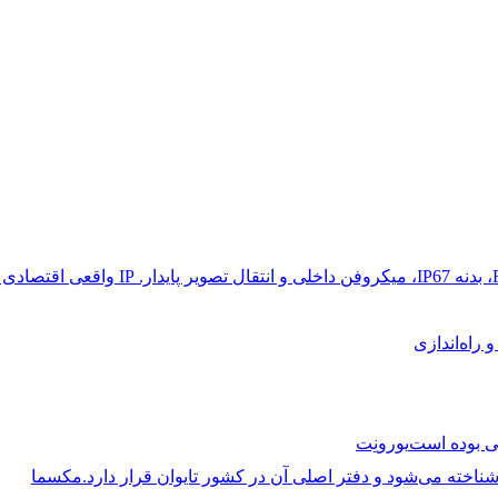
راه‌اندازی
یورونِت
مکسما