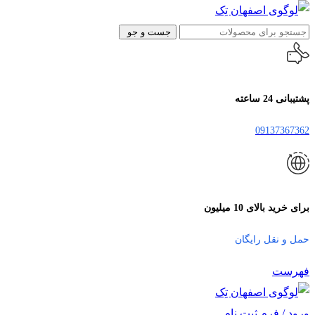
جست و جو
پشتیبانی 24 ساعته
09137367362
برای خرید بالای 10 میلیون
حمل و نقل رایگان
فهرست
ورود / فرم ثبت نام