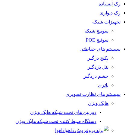
رک ایستاده
رک دیواری
تجهیزات شبکه
سوییچ شبکه
سوئیچ POE
سیستم های حفاظتی
پکیج دزگیر
پنل دزدگیر
چشم دزدگیر
باتری
سیستم های نظارت تصویری
هایک ویژن
دوربین های تحت شبکه هایک ویژن
دستگاه ضبط کننده تحت شبکه هایک ویژن
داهوا