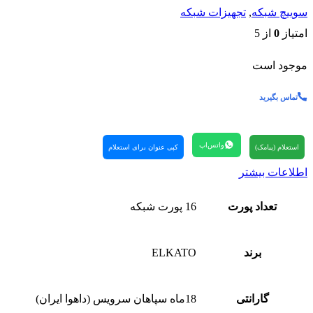
سوییچ شبکه
,
تجهیزات شبکه
امتیاز
0
از 5
موجود است
تماس بگیرید
واتس‌اپ
استعلام (پیامک)
کپی عنوان برای استعلام
اطلاعات بیشتر
تعداد پورت
16 پورت شبکه
برند
ELKATO
گارانتی
18ماه سپاهان سرویس (داهوا ایران)