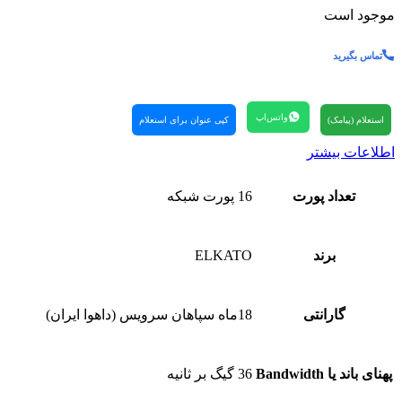
موجود است
تماس بگیرید
واتس‌اپ
استعلام (پیامک)
کپی عنوان برای استعلام
اطلاعات بیشتر
تعداد پورت
16 پورت شبکه
برند
ELKATO
گارانتی
18ماه سپاهان سرویس (داهوا ایران)
پهنای باند یا Bandwidth
36 گیگ بر ثانیه