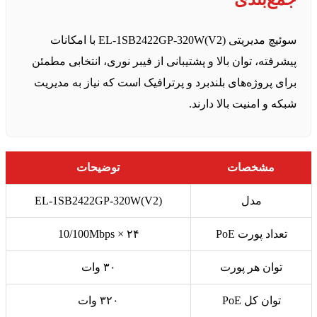
سوئیچ مدیریتی EL‑1SB2422GP‑320W(V2) با امکانات
پیشرفته، توان بالا و پشتیبانی از فیبر نوری، انتخابی مطمئن
برای پروژه‌های بلندبرد و پرترافیک است که نیاز به مدیریت
شبکه و امنیت بالا دارند.
مشخصات
توضیحات
مدل
EL‑1SB2422GP‑320W(V2)
تعداد پورت PoE
۲۴ × 10/100Mbps
توان هر پورت
۳۰ وات
توان کل PoE
۳۲۰ وات