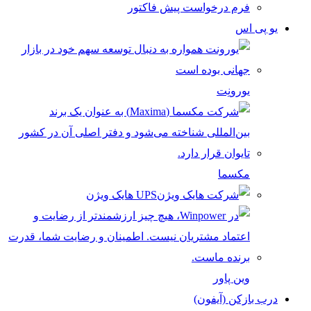
فرم درخواست پیش فاکتور
یو پی اس
یورونِت
مکسما
UPS هایک ویژن
وین پاور
درب بازکن (آیفون)