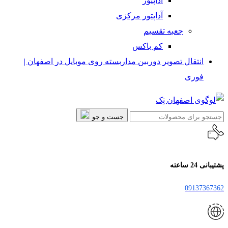
آداپتور
آداپتور مرکزی
جعبه تقسیم
کم باکس
انتقال تصویر دوربین مداربسته روی موبایل در اصفهان |
فوری
جست و جو
پشتیبانی 24 ساعته
09137367362