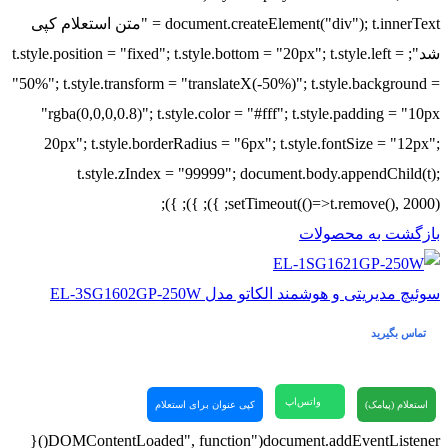
document.createElement("div"); t.innerText = "متن استعلام کپی
شد"; t.style.position = "fixed"; t.style.bottom = "20px"; t.style.left =
"50%"; t.style.transform = "translateX(-50%)"; t.style.background =
"rgba(0,0,0,0.8)"; t.style.color = "#fff"; t.style.padding = "10px
20px"; t.style.borderRadius = "6px"; t.style.fontSize = "12px";
t.style.zIndex = "99999"; document.body.appendChild(t);
setTimeout(()=>t.remove(), 2000); }); }); });
بازگشت به محصولات
سوئیچ مدیریتی و هوشمند الکاتو مدل EL‑3SG1602GP‑250W
تماس بگیرید
واتس‌اپ
استعلام (پیامک)
کپی عنوان برای استعلام
document.addEventListener("DOMContentLoaded", function(){