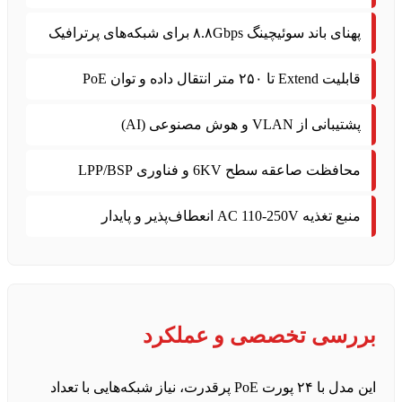
پهنای باند سوئیچینگ ۸.۸Gbps برای شبکه‌های پرترافیک
قابلیت Extend تا ۲۵۰ متر انتقال داده و توان PoE
پشتیبانی از VLAN و هوش مصنوعی (AI)
محافظت صاعقه سطح 6KV و فناوری LPP/BSP
منبع تغذیه AC 110-250V انعطاف‌پذیر و پایدار
بررسی تخصصی و عملکرد
این مدل با ۲۴ پورت PoE پرقدرت، نیاز شبکه‌هایی با تعداد