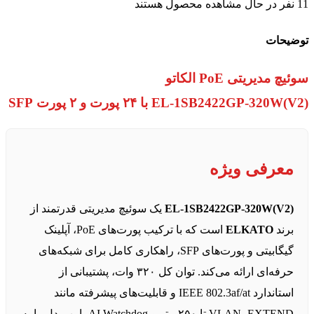
11
نفر در حال مشاهده محصول هستند
توضیحات
سوئیچ مدیریتی PoE الکاتو
EL‑1SB2422GP‑320W(V2) با ۲۴ پورت و ۲ پورت SFP
معرفی ویژه
EL‑1SB2422GP‑320W(V2)
یک سوئیچ مدیریتی قدرتمند از
برند
ELKATO
است که با ترکیب پورت‌های PoE، آپلینک
گیگابیتی و پورت‌های SFP، راهکاری کامل برای شبکه‌های
حرفه‌ای ارائه می‌کند. توان کل ۳۲۰ وات، پشتیبانی از
استاندارد IEEE 802.3af/at و قابلیت‌های پیشرفته مانند
VLAN، EXTEND تا ۲۵۰ متر و AI Watchdog، این مدل را به