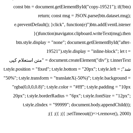
const btn = document.getElementById("copy-19521"); if(!btn)
return; const msg = JSON.parse(btn.dataset.msg);
btn.addEventListener("click", function(e){ e.preventDefault();
navigator.clipboard.writeText(msg).then(function(){
btn.style.display = "none"; document.getElementById("after-
19521").style.display = "inline-block"; let t =
document.createElement("div"); t.innerText = "متن استعلام کپی
شد"; t.style.position = "fixed"; t.style.bottom = "20px"; t.style.left =
"50%"; t.style.transform = "translateX(-50%)"; t.style.background =
"rgba(0,0,0,0.8)"; t.style.color = "#fff"; t.style.padding = "10px
20px"; t.style.borderRadius = "6px"; t.style.fontSize = "12px";
t.style.zIndex = "99999"; document.body.appendChild(t);
setTimeout(()=>t.remove(), 2000); }); }); });