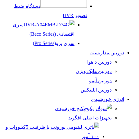
دستگاه ضبط
تصویر UVR
سری
اقتصادی (Beco Series)
سری پرو(Pro Series)
دوربین مداربسته
دوربین داهوا
دوربین هایک ویژن
دوربین آیمو
دوربین اپلینکس
انرژی خورشیدی
پکیج خورشیدی
تجهیزات اصلی آفگرید