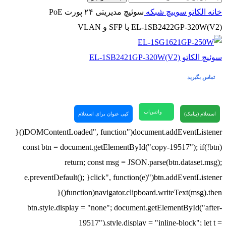
خانه
الکاتو
سوییچ شبکه
سوئیچ مدیریتی ۲۴ پورت PoE
EL‑1SB2422GP‑320W(V2) با SFP و VLAN
سوئیچ الکاتو EL-1SB2421GP-320W(V2)
تماس بگیرید
واتس‌اپ
استعلام (پیامک)
کپی عنوان برای استعلام
document.addEventListener("DOMContentLoaded", function(){
const btn = document.getElementById("copy-19517"); if(!btn)
return; const msg = JSON.parse(btn.dataset.msg);
btn.addEventListener("click", function(e){ e.preventDefault();
navigator.clipboard.writeText(msg).then(function(){
btn.style.display = "none"; document.getElementById("after-
19517").style.display = "inline-block"; let t =