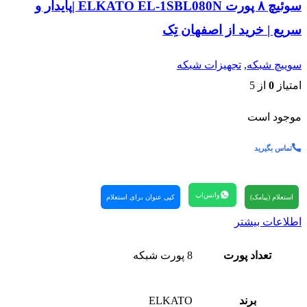
سوئیچ ۸ پورت ELKATO EL‑1SBL080N |پایدار و
سریع | خرید از اصفهان تِک
سوییچ شبکه
,
تجهیزات شبکه
امتیاز
0
از 5
موجود است
تماس بگیرید
واتس‌اپ
استعلام (پیامک)
کپی عنوان برای استعلام
اطلاعات بیشتر
تعداد پورت
8 پورت شبکه
برند
ELKATO