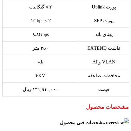
پورت Uplink
۲ × گیگابیت
پورت SFP
۲ × ۱Gbps
پهنای باند
۸.۸Gbps
قابلیت EXTEND
۲۵۰ متر
VLAN و AI
بله
محافظت صاعقه
6KV
قیمت
۱۴۱,۹۱۰,۰۰۰ ریال
مشخصات محصول
مشخصات فنی محصول