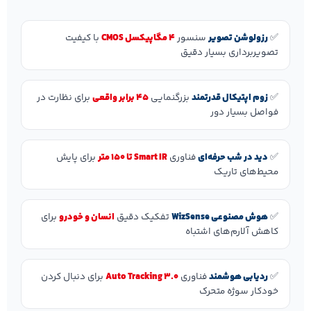
✅
رزولوشن تصویر
سنسور
۴ مگاپیکسل CMOS
با کیفیت
تصویربرداری بسیار دقیق
✅
زوم اپتیکال قدرتمند
بزرگنمایی
۴۵ برابر واقعی
برای نظارت در
فواصل بسیار دور
✅
دید در شب حرفه‌ای
فناوری
Smart IR تا ۱۵۰ متر
برای پایش
محیط‌های تاریک
✅
هوش مصنوعی WizSense
تفکیک دقیق
انسان و خودرو
برای
کاهش آلارم‌های اشتباه
✅
ردیابی هوشمند
فناوری
Auto Tracking 3.0
برای دنبال کردن
خودکار سوژه متحرک