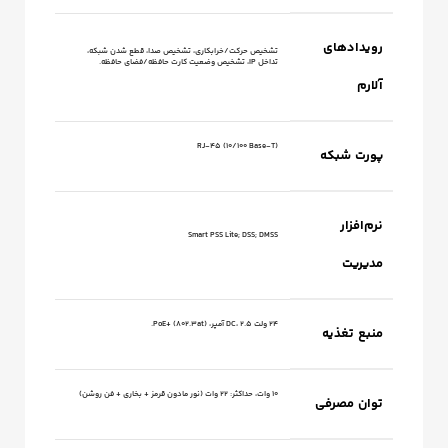
رویدادهای
تشخیص حرکت/خرابکاری، تشخیص صدا، قطع شدن شبکه،
تداخل IP، تشخیص وضعیت کارت حافظه/فضای حافظه.
آلارم
RJ-45 (10/100 Base-T)
پورت شبکه
نرم‌افزار
Smart PSS Lite; DSS; DMSS
مدیریت
24 ولت DC، 2.5 آمپر، PoE+ (802.3at).
منبع تغذیه
10 وات، حداکثر: 22 وات (نور مادون قرمز + بخاری + فن روشن)
توان مصرفی