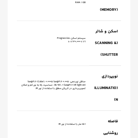
RAM: 1 GB
(MEMORY)
اسکن و شاتر
سیستم اسکن: Progressive
1/1 s–1/30,000 s
(SCANNING &
SHUTTER)
نورپردازی
حداقل نوردهی: 0.005 lux@F1.6 (Color)، 0.0005 lux@F1.6
(B/W)، 0 lux@F1.6 (IR light on). حساسیت بالا به نور کم و امکان
(ILLUMINATIO
تصویربرداری در تاریکی مطلق با استفاده از نور IR.
N)
فاصله
150 متر با استفاده از نور IR
روشنایی