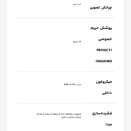
0°/180°
چرخش تصویر
پوشش حریم
خصوصی
24 ناحیه
(PRIVACY
MASKING)
میکروفون
دارد, built-in Mic
داخلی
فشرده‌سازی
PCM; G.711a; G.711Mu; G.726; MPEG2-Layer2;
G722.1; G729; G723
صدا