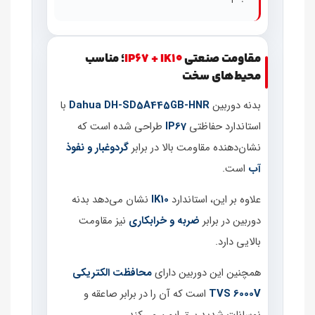
مقاومت صنعتی
IP67 + IK10
؛ مناسب
محیط‌های سخت
بدنه دوربین
Dahua DH‑SD5A445GB‑HNR
با
استاندارد حفاظتی
IP67
طراحی شده است که
نشان‌دهنده مقاومت بالا در برابر
گردوغبار و نفوذ
آب
است.
علاوه بر این، استاندارد
IK10
نشان می‌دهد بدنه
دوربین در برابر
ضربه و خرابکاری
نیز مقاومت
بالایی دارد.
همچنین این دوربین دارای
محافظت الکتریکی
TVS 6000V
است که آن را در برابر صاعقه و