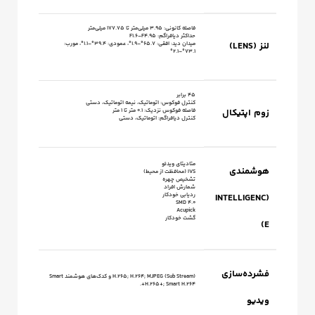
فاصله کانونی: 3.95 میلی‌متر تا 177.75 میلی‌متر
حداکثر دیافراگم: F1.6–F4.95
لنز (LENS)
میدان دید: افقی: 65.7°–1.9°، عمودی: 39.4°–1.1°، مورب:
73.1°–2.1°
45 برابر
کنترل فوکوس: اتوماتیک، نیمه اتوماتیک، دستی
زوم اپتیکال
فاصله فوکوس نزدیک: 0.1 متر تا 1 متر
کنترل دیافراگم: اتوماتیک، دستی
متادیتای ویدئو
هوشمندی
IVS (محافظت از محیط)
تشخیص چهره
شمارش افراد
ردیابی خودکار
(INTELLIGENC
SMD 4.0
Acupick
گشت خودکار
E)
فشرده‌سازی
H.265; H.264; MJPEG (Sub Stream) و کدک‌های هوشمند Smart
H.265+; Smart H.264+.
ویدیو