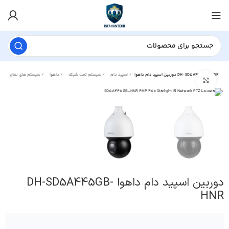
دوربین اسپید دام داهوا DH-SD5A445GB-HNR
اسپید دام
سیستم تحت شبکه
داهوا
سیستم های نظارت تصویری
برای بزرگنمایی کلیک کنید
دوربین اسپید دام داهوا DH-SD5A445GB-
HNR