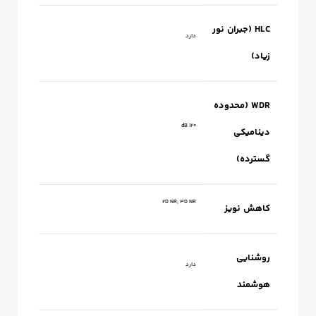
HLC (جبران نور
دارد
زیاد)
WDR (محدوده
120 dB
دینامیکی
گسترده)
2D NR; 3D NR
کاهش نویز
روشنایی
دارد
هوشمند