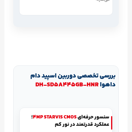
بررسی تخصصی دوربین اسپید دام
داهوا
DH‑SD5A445GB‑HNR
سنسور حرفه‌ای
4MP STARVIS CMOS
؛
عملکرد قدرتمند در نور کم