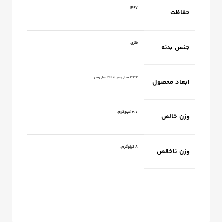
IP67
حفاظت
فلزی
جنس بدنه
332 میلی‌متر × 190 میلی‌متر.
ابعاد محصول
4.7 کیلوگرم.
وزن خالص
8 کیلوگرم.
وزن ناخالص