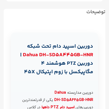
توضیحات
دوربین اسپید دام تحت شبکه
|
Dahua DH‑SD5A445GB‑HNR
دوربین PTZ هوشمند 4
مگاپیکسل با زوم اپتیکال 45X
دوربین مداربسته
Dahua
DH‑SD5A445GB‑HNR
یکی از قدرتمندترین
دوربین‌های
اسپید دام PTZ داهوا
در کلاس