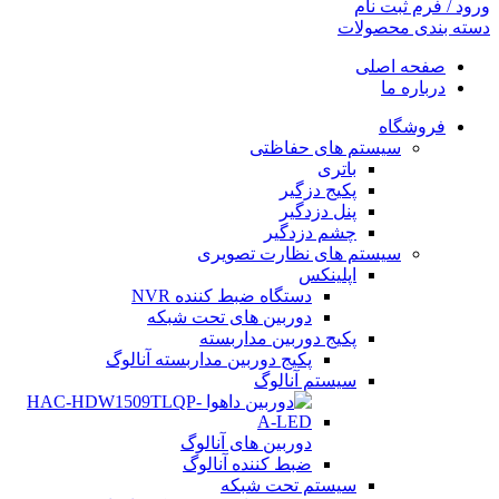
ورود / فرم ثبت نام
دسته بندی محصولات
صفحه اصلی
درباره ما
فروشگاه
سیستم های حفاظتی
باتری
پکیج دزگیر
پنل دزدگیر
چشم دزدگیر
سیستم های نظارت تصویری
اپلینکس
دستگاه ضبط کننده NVR
دوربین های تحت شبکه
پکیج دوربین مداربسته
پکیج دوربین مداربسته آنالوگ
سیستم آنالوگ
دوربین های آنالوگ
ضبط کننده آنالوگ
سیستم تحت شبکه