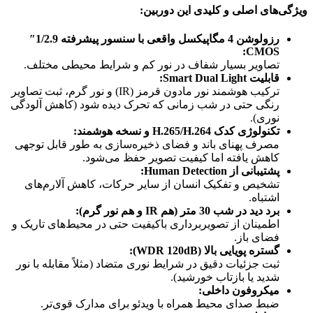
ویژگی‌های اصلی و کلیدی این دوربین:
رزولوشن 4 مگاپیکسل واقعی با سنسور پیشرفته 1/2.9″
CMOS:
تصاویر بسیار شفاف در نور کم و شرایط محیطی مختلف.
قابلیت Smart Dual Light:
ترکیب هوشمند نور مادون قرمز (IR) و نور گرم، ثبت تصاویر
رنگی حتی در شب زمانی که تحرک دیده شود (کاهش آلودگی
نوری).
تکنولوژی کدک H.265/H.264 و نسخه هوشمند:
مصرف پهنای باند و فضای ذخیره‌سازی به طور قابل توجهی
کاهش یافته اما کیفیت تصویر حفظ می‌شود.
پشتیبانی از Human Detection:
تشخیص و تفکیک انسان از سایر حرکات، کاهش آلارم‌های
اشتباه.
برد دید در شب 30 متر (هم IR و هم نور گرم):
اطمینان از تصویربرداری باکیفیت حتی در محیط‌های تاریک و
فضای باز.
گستره پویایی بالا (WDR 120dB):
ثبت جزئیات دقیق در شرایط نوری متضاد (مثلاً مقابله با نور
شدید یا بازتاب خورشید).
میکروفون داخلی:
ضبط صدای محیط همراه با ویدئو برای مدارک قوی‌تر.