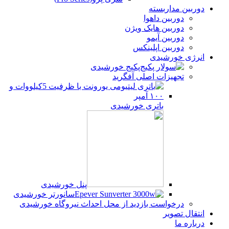
دوربین مداربسته
دوربین داهوا
دوربین هایک ویژن
دوربین آیمو
دوربین اپلینکس
انرژی خورشیدی
پکیج خورشیدی
تجهیزات اصلی آفگرید
باتری خورشیدی
پنل خورشیدی
سانورتر خورشیدی
درخواست بازدید از محل احداث نیروگاه خورشیدی
انتقال تصویر
درباره ما