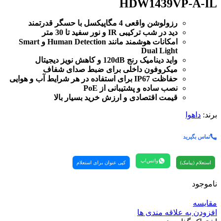
HDW1439VP-A-IL
رزولوشن واقعی 4 مگاپیکسل با حسگر قدرتمند
دید در شب ترکیبی IR و نور سفید تا 30 متر
امکانات هوشمند مانند Human Detection و Smart
Dual Light
واید دینامیک رنج 120dB و کاهش نویز دیجیتال
میکروفون داخلی برای ضبط صدای شفاف
حفاظت IP67 برای استفاده در هر شرایط آب و هوایی
نصب ساده و پشتیبانی از PoE
قیمت اقتصادی و ارزش خرید بسیار بالا
برند:
داهوا
تماس بگیرید
واتس‌اپ
استعلام (پیامک)
کپی عنوان برای استعلام
ناموجود
مقایسه
افزودن به علاقه مندی ها