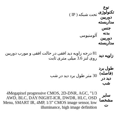
نوع
تکنولوژی
تحت شبکه ( IP )
دوربین
مداربسته
جنس
بدنه
آلومنیومی
دوربین
مداربسته
81 درجه زاویه دید افقی در حالت افقی و مورب دوربین
زاویه دید
روی لنز 3.6 میلی متری ثابت
طول برد
(فاصله)
30 متر طول برد دید در شب
دید در
شب
1/3” 4Megapixel progressive CMOS, 2D-DNR, AGC,
سایر
AWD, BLC, DAY/NIGHT-ICR, DWDR, HLC, OSD
مشخصا
Menu, SMART IR, 4MP, 1/3” CMOS image sensor, low
ت
illuminance, high image definition