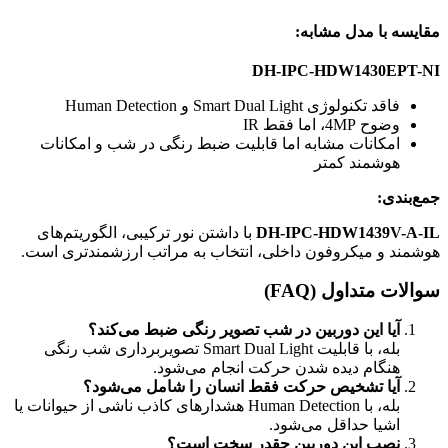
مقایسه با مدل مشابه:
DH-IPC-HDW1430EPT-NI
فاقد تکنولوژی Smart Dual Light و Human Detection
وضوح 4MP، اما فقط IR
امکانات مشابه اما قابلیت ضبط رنگی در شب و امکانات
هوشمند کمتر
جمع‌بندی:
DH-IPC-HDW1439V-A-IL
با داشتن نور ترکیبی، الگوریتم‌های
هوشمند و میکروفون داخلی، انتخاب به مراتب ارزشمندتری است.
سوالات متداول (FAQ)
آیا این دوربین در شب تصویر رنگی ضبط می‌کند؟
بله، با قابلیت Smart Dual Light تصویربرداری شب رنگی
هنگام دیده شدن حرکت انجام می‌شود.
آیا تشخیص حرکت فقط انسان را شامل می‌شود؟
بله، با Human Detection هشدارهای کاذب ناشی از حیوانات یا
اشیا حداقل می‌شود.
نصب این دوربین چقدر سخت است؟