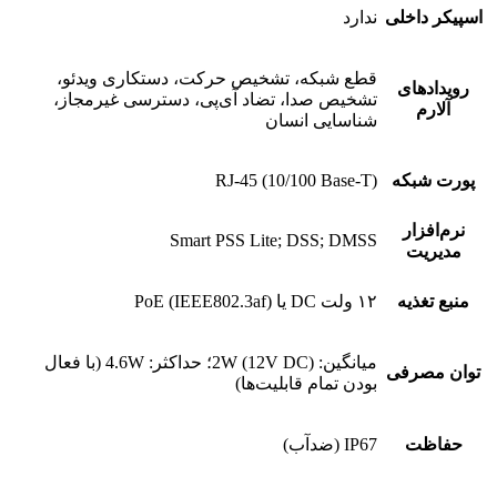
اسپیکر داخلی
ندارد
قطع شبکه، تشخیص حرکت، دستکاری ویدئو،
رویدادهای
تشخیص صدا، تضاد آی‌پی، دسترسی غیرمجاز،
آلارم
شناسایی انسان
پورت شبکه
RJ-45 (10/100 Base-T)
نرم‌افزار
Smart PSS Lite; DSS; DMSS
مدیریت
منبع تغذیه
۱۲ ولت DC یا PoE (IEEE802.3af)
میانگین: 2W (12V DC)؛ حداکثر: 4.6W (با فعال
توان مصرفی
بودن تمام قابلیت‌ها)
حفاظت
IP67 (ضدآب)