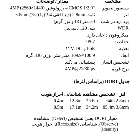
مشخصه
مقدار / توضیحات
سنسور تصویر
1/2.9″ CMOS – رزولوشن 4MP (2560×1440)
لنز
ثابت 2.8mm (دید افقی 94°) یا 3.6mm (78°)
برد دید در شب
30 متر (IR و نور گرم)
WDR
بله، 120 دسی‌بل
میکروفون داخلی
دارد
IP67
حفاظت
تغذیه
PoE و ۱۲V DC
ابعاد
100.9×109.9 میلی‌متر، وزن 330 گرم
تشخیص انسان
پشتیبانی می‌کند
4MP@25/30fps
نرخ فریم
جدول DORI (براساس لنزها)
لنز
تشخیص
مشاهده
شناسایی
احراز هویت
6.4m
12.8m
25.6m
64m
2.8mm
8.5m
17.1m
34.2m
85.4m
3.6mm
معیار DORI یعنی تشخیص (Detect), مشاهده
(Observe), شناسایی (Recognize), احراز هویت
(Identify)