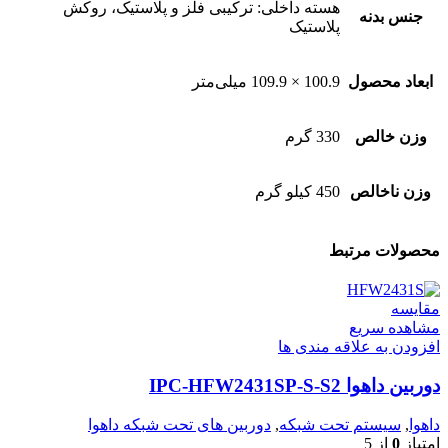
هسته داخلی: ترکیبی فلز و پلاستیک، روکش
جنس بدنه
پلاستیک
ابعاد محصول
100.9 × 109.9 میلی‌متر
وزن خالص
330 گرم
وزن ناخالص
450 کیلو گرم
محصولات مرتبط
مقایسه
مشاهده سریع
افزودن به علاقه مندی ها
دوربین داهوا IPC-HFW2431SP-S-S2
داهوا
,
سیستم تحت شبکه
,
دوربین های تحت شبکه داهوا
امتیاز
0
از 5