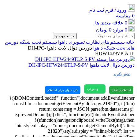
ورود / فرم ثبت نام
0
مقایسه
0
علاقه مندی ها
0
موارد
0
تومان
جست و جو
خانه
سیستم های نظارت تصویری
داهوا
سیستم تحت شبکه
دوربین
های تحت شبکه داهوا
دوربین دوال لایت داهوا DH-IPC-
HDW1439VP-A-IL
دوربین دوال لایت داهوا DH-IPC-HFW2449TLP-S-PV
تماس بگیرید
واتس‌اپ
استعلام (پیامک)
کپی عنوان برای استعلام
document.addEventListener("DOMContentLoaded", function(){
const btn = document.getElementById("copy-21820"); if(!btn)
return; const msg = JSON.parse(btn.dataset.msg);
btn.addEventListener("click", function(e){ e.preventDefault();
navigator.clipboard.writeText(msg).then(function(){
btn.style.display = "none"; document.getElementById("after-
21820").style.display = "inline-block"; let t =
document.createElement("div"); t.innerText = "متن استعلام کپی