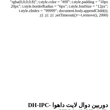
"rgba(0,0,0,0.8)"; t.style.color = "#fff"; t.style.padding = "10px
20px"; t.style.borderRadius = "6px"; t.style.fontSize = "12px";
t.style.zIndex = "99999"; document.body.appendChild(t);
setTimeout(()=>t.remove(), 2000); }); }); });
برای بزرگنمایی کلیک کنید
دوربین دوال لایت داهوا DH-IPC-