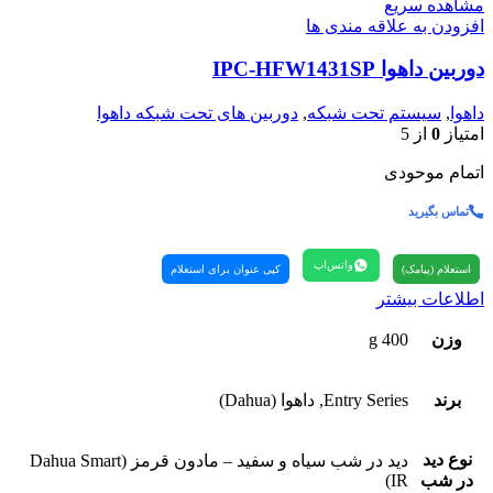
مشاهده سریع
افزودن به علاقه مندی ها
دوربین داهوا IPC-HFW1431SP
داهوا
,
سیستم تحت شبکه
,
دوربین های تحت شبکه داهوا
امتیاز
0
از 5
اتمام موحودی
تماس بگیرید
واتس‌اپ
استعلام (پیامک)
کپی عنوان برای استعلام
اطلاعات بیشتر
وزن
400 g
برند
Entry Series, داهوا (Dahua)
نوع دید
دید در شب سیاه و سفید – مادون قرمز (Dahua Smart
در شب
IR)