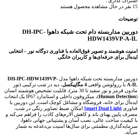
اشتراک گذاری :
15
نفر در حال مشاهده محصول هستند
توضیحات
دوربین مداربسته دام تحت شبکه داهوا DH-IPC-
HDW1439VP-A-IL
امنیت هوشمند و تصویر فوق‌العاده با فناوری دوگانه نور – انتخابی
ایده‌آل برای حرفه‌ای‌ها و کاربران خانگی
دوربین مداربسته تحت شبکه داهوا مدل
DH-IPC-HDW1439VP-
A-IL
با رزولوشن واقعی
4 مگاپیکسل
، دید در شب ترکیبی (نور
مادون قرمز و نور سفید تا 30 متر)، قابلیت تشخیص هوشمند انسان
(
Human Detection
)، میکروفون داخلی و استاندارد IP67 یک انتخاب
ایده‌آل برای خانه، فروشگاه و مشاغل کوچک است. این دوربین با
فناوری
Smart Dual Light
امکان ضبط تصاویر رنگی در شب،
مصرف پایین پهنای باند و کاهش آلارم‌های کاذب را فراهم می‌کند و
با کیفیت ساخت عالی، نصب آسان و پشتیبانی جهانی داهوا،
سرمایه‌گذاری مطمئنی برای سال‌ها امنیت بی‌دغدغه به شمار
می‌آید.