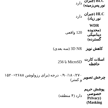
BLC (جبران
دارد
نور پس‌زمینه)
HLC (جبران
دارد
نور زیاد)
WDR
(محدوده
120 واقعی
دینامیکی
گسترده)
کاهش نویز
3D NR (سه بعدی)
اسلات کارت
MicroSD تا 256
حافظه
۰/۹۰/۱۸۰/۲۷۰ درجه (برای رزولوشن ۲۶۸۸×۱۵۲۰
چرخش تصویر
و کمتر)
پوشش حریم
خصوصی
دارد (۴ منطقه)
(Privacy
Masking)