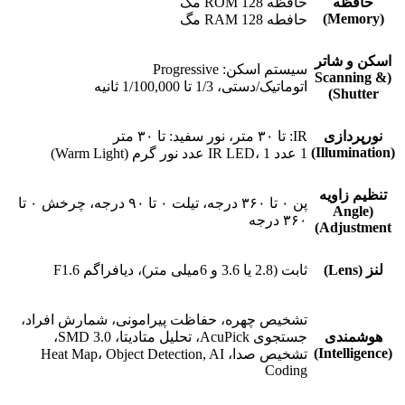
حافظه
حافظه ROM 128 مگ
(Memory)
حافطه RAM 128 مگ
اسکن و شاتر
سیستم اسکن: Progressive
(Scanning &
اتوماتیک/دستی، 1/3 تا 1/100,000 ثانیه
Shutter)
نورپردازی
IR: تا ۳۰ متر، نور سفید: تا ۳۰ متر
(Illumination)
1 عدد IR LED، 1 عدد نور گرم (Warm Light)
تنظیم زاویه
پن ۰ تا ۳۶۰ درجه، تیلت ۰ تا ۹۰ درجه، چرخش ۰ تا
(Angle
۳۶۰ درجه
Adjustment)
لنز (Lens)
ثابت (2.8 یا 3.6 و 6میلی متر)، دیافراگم F1.6
تشخیص چهره، حفاظت پیرامونی، شمارش افراد،
هوشمندی
جستجوی AcuPick، تحلیل متادیتا، SMD 3.0،
(Intelligence)
تشخیص صدا، Heat Map، Object Detection, AI
Coding