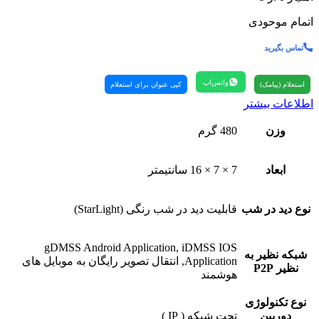
اتمام موحودی
تماس بگیرید
واتس‌اپ
استعلام (پیامک)
کپی عنوان برای استعلام
اطلاعات بیشتر
وزن
480 گرم
ابعاد
7 × 7 × 16 سانتیمتر
نوع دید در شب
قابلیت دید در شب رنگی (StarLight)
gDMSS Android Application, iDMSS IOS
شبکه نظیر به
Application, انتقال تصویر رایگان به موبایل های
نظیر P2P
هوشمند
نوع تکنولوژی
دوربین
تحت شبکه ( IP )