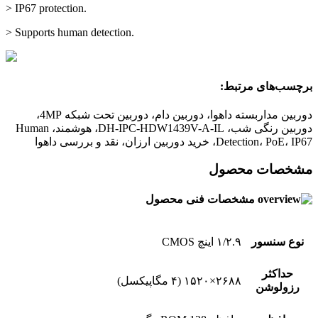
> IP67 protection.
> Supports human detection.
برچسب‌های مرتبط:
دوربین مداربسته داهوا، دوربین دام، دوربین تحت شبکه 4MP،
دوربین رنگی شب، DH-IPC-HDW1439V-A-IL، هوشمند، Human
Detection، PoE، IP67، خرید دوربین ارزان، نقد و بررسی داهوا
مشخصات محصول
مشخصات فنی محصول
نوع سنسور
۱/۲.۹ اینچ CMOS
حداکثر
۲۶۸۸×۱۵۲۰ (۴ مگاپیکسل)
رزولوشن