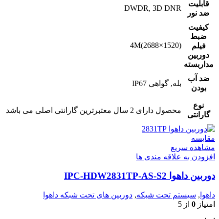
قابلیت
DWDR, 3D DNR
ضد نور
کیفیت
ضبط
4M(2688×1520)
فیلم
دوربین
مداربسته
ضد آب
بله, گواهی IP67
بودن
نوع
محصول دارای 2 سال معتبرترین گارانتی اصلی می باشد
گارانتی
مقایسه
مشاهده سریع
افزودن به علاقه مندی ها
دوربین داهوا IPC-HDW2831TP-AS-S2
داهوا
,
سیستم تحت شبکه
,
دوربین های تحت شبکه داهوا
امتیاز
0
از 5