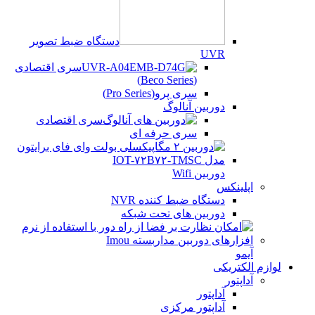
دستگاه ضبط تصویر
UVR
سری اقتصادی
(Beco Series)
سری پرو(Pro Series)
دوربین آنالوگ
سری اقتصادی
سری حرفه ای
دوربین Wifi
اپلینکس
دستگاه ضبط کننده NVR
دوربین های تحت شبکه
آیمو
لوازم الکتریکی
آداپتور
آداپتور
آداپتور مرکزی