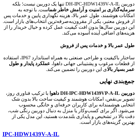
دوربین DH-IPC-HDW1439V-A-IL تنها یک دوربین نیست؛ بلکه
سرمایه‌گذاری بر امنیت و آرامش خاطر شما
ست. با توجه به
امکانات هوشمند، طول عمر بالا، هزینه نگهداری پایین و خدمات پس
از فروش معتبر، یکی از مقرون‌به‌صرفه‌ترین انتخاب‌های بازار است.
این دوربین سال‌ها بدون افت کیفیت عمل کرده و خیال خریدار را از
هزینه‌های اضافی آینده آسوده می‌کند.
طول عمر بالا و خدمات پس از فروش
ساختار باکیفیت و طراحی صنعتی به همراه استاندارد IP67، استفاده
از قطعات مرغوب و پشتیبانی جهانی داهوا،
عملکرد پایدار و طول
عمر بسیار بالا
ی این دوربین را تضمین می‌کند.
جمع‌بندی نهایی
دوربین DH-IPC-HDW1439VP-A-IL داهوا
با ترکیب فناوری روز،
تصویر بی‌نقص، امکانات هوشمند و کیفیت ساخت بالا بدون شک
انتخابی هوشمندانه برای کاربران حرفه‌ای و خانگی محسوب
می‌شود. اگر برای کسب‌وکار یا منزل به دنبال دوربین رنگی شب،
دقت بالا در تشخیص و پایداری بلندمدت هستید، این مدل یکی از
بهترین گزینه‌های بازار است.
IPC-HDW1439V-A-IL