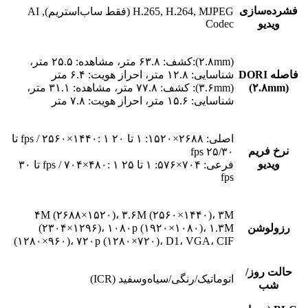
فشرده‌سازی
H.265, H.264, MJPEG (فقط ساب‌استریم), AI
ویدیو
Codec
(۲.۸mm):کشف: ۶۳.۸ متر، مشاهده: ۲۵.۵ متر،
فاصله DORI
شناسایی: ۱۲.۸ متر، احراز هویت: ۶.۴ متر
(۲.۸mm)
(۳.۶mm): کشف: ۷۷.۸ متر، مشاهده: ۳۱.۱ متر،
شناسایی: ۱۵.۶ متر، احراز هویت: ۷.۸ متر
اصلی: ۲۶۸۸×۱۵۲۰: ۱ تا ۲۰ fps / ۲۵۶۰×۱۴۴۰: ۱ تا
نرخ فریم
۲۵/۳۰ fps
ویدیو
فرعی: ۷۰۴×۵۷۶: ۱ تا ۲۵ fps / ۷۰۴×۴۸۰: ۱ تا ۳۰
fps
۴M (۲۶۸۸×۱۵۲۰)، ۳.۶M (۲۵۶۰×۱۴۴۰)، ۳M
رزولوشن‌
(۲۳۰۴×۱۲۹۶)، ۱۰۸۰p (۱۹۲۰×۱۰۸۰)، ۱.۳M
(۱۲۸۰×۹۶۰)، ۷۲۰p (۱۲۸۰×۷۲۰)، D1، VGA، CIF
حالت روز/
اتوماتیک/رنگی/سیاه‌وسفید (ICR)
شب