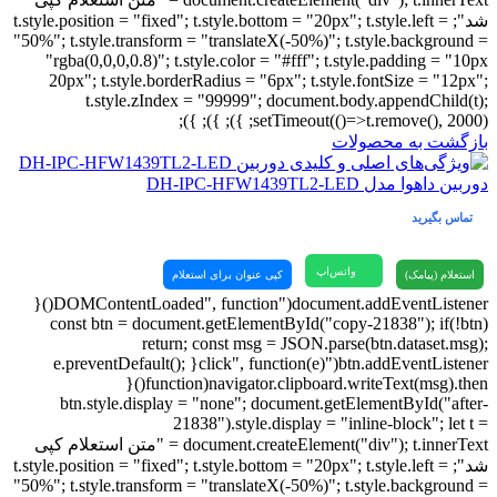
شد"; t.style.position = "fixed"; t.style.bottom = "20px"; t.style.left =
"50%"; t.style.transform = "translateX(-50%)"; t.style.background =
"rgba(0,0,0,0.8)"; t.style.color = "#fff"; t.style.padding = "10px
20px"; t.style.borderRadius = "6px"; t.style.fontSize = "12px";
t.style.zIndex = "99999"; document.body.appendChild(t);
setTimeout(()=>t.remove(), 2000); }); }); });
بازگشت به محصولات
دوربین داهوا مدل DH-IPC-HFW1439TL2-LED
تماس بگیرید
واتس‌اپ
استعلام (پیامک)
کپی عنوان برای استعلام
document.addEventListener("DOMContentLoaded", function(){
const btn = document.getElementById("copy-21838"); if(!btn)
return; const msg = JSON.parse(btn.dataset.msg);
btn.addEventListener("click", function(e){ e.preventDefault();
navigator.clipboard.writeText(msg).then(function(){
btn.style.display = "none"; document.getElementById("after-
21838").style.display = "inline-block"; let t =
document.createElement("div"); t.innerText = "متن استعلام کپی
شد"; t.style.position = "fixed"; t.style.bottom = "20px"; t.style.left =
"50%"; t.style.transform = "translateX(-50%)"; t.style.background =