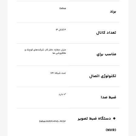
Dahua
برند
۴ کانال IP
تعداد کانال
منزل، مغازه، دفتر کار، شرکت‌های کوچک و
مناسب برای
طلافروشی ها
تحت شبکه (IP)
تکنولوژی اتصال
✅ دارد
ضبط صدا
🔹 دستگاه ضبط تصویر
Dahua NVR4104HS‑4KS3
(NVR)