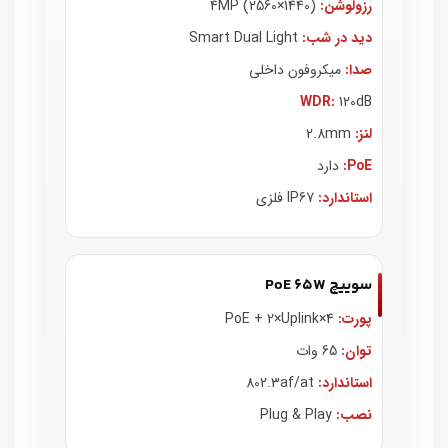
رزولوشن:
4MP (2560×1440)
دید در شب:
Smart Dual Light
صدا:
میکروفون داخلی
WDR:
120dB
لنز:
2.8mm
PoE:
دارد
استاندارد:
IP67 فلزی
سوییچ PoE 65W
پورت:
4×PoE + 2×Uplink
توان:
65 وات
استاندارد:
802.3af/at
نصب:
Plug & Play