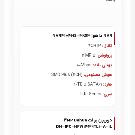
NVR داهوا NVR4104HS‑4KS3
کانال:
4CH IP
رزولوشن:
تا 12MP
پهنای باند:
80Mbps
هوش مصنوعی:
SMD Plus (4CH)
هارد:
1×SATA تا 10TB
سری:
Lite Series
دوربین بولت 4MP Dahua
DH‑IPC‑HFW1439TL1‑A‑IL