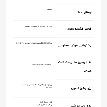
80Mbps
پهنای باند
S+265 / H.265 / S+264 / H.264
فرمت فشرده‌سازی
SMD Plus (تشخیص انسان/خودرو – 4 کانال)
پشتیبانی هوش مصنوعی
🔹 دوربین مداربسته تحت
IPC-HFW1439TL1-A-IL
شبکه
رزولوشن واقعی 4 مگاپیکسل با حسگر
رزولوشن تصویر
قدرتمند
Full Color + IR
نوع دید در شب
رنگی + مادون قرمز