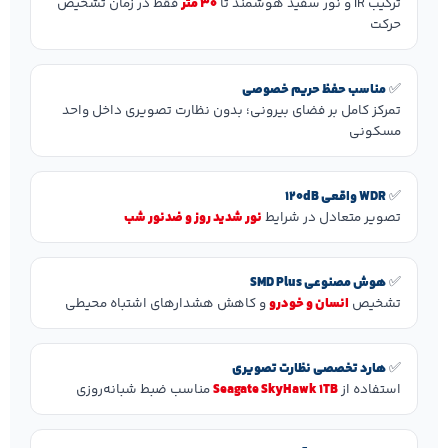
ترکیب IR و نور سفید هوشمند تا
۳۰ متر
فقط در زمان تشخیص
حرکت
✅
مناسب حفظ حریم خصوصی
تمرکز کامل بر فضای بیرونی؛ بدون نظارت تصویری داخل واحد
مسکونی
✅
WDR واقعی 120dB
تصویر متعادل در شرایط
نور شدید روز و ضدنور شب
✅
هوش مصنوعی SMD Plus
تشخیص
انسان و خودرو
و کاهش هشدارهای اشتباه محیطی
✅
هارد تخصصی نظارت تصویری
استفاده از
Seagate SkyHawk 1TB
مناسب ضبط شبانه‌روزی