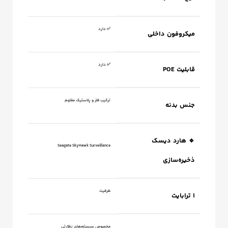
✅ دارد
میکروفون داخلی
✅ دارد
قابلیت POE
ترکیب فلز و پلاستیک مقاوم
جنس بدنه
🔹 هارد دیسک
Seagate SkyHawk Surveillance
ذخیره‌سازی
ظرفیت
۱ ترابایت
مخصوص سیستم‌های نظارتی