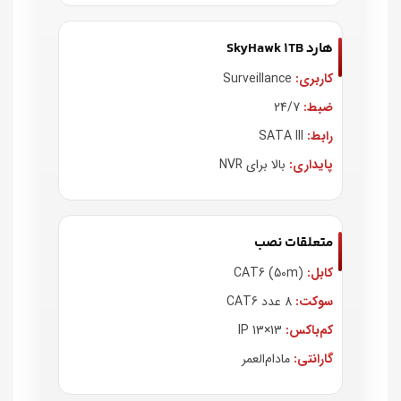
هارد SkyHawk 1TB
کاربری:
Surveillance
ضبط:
24/7
رابط:
SATA III
پایداری:
بالا برای NVR
متعلقات نصب
کابل:
CAT6 (50m)
سوکت:
8 عدد CAT6
کم‌باکس:
13×13 IP
گارانتی:
مادام‌العمر