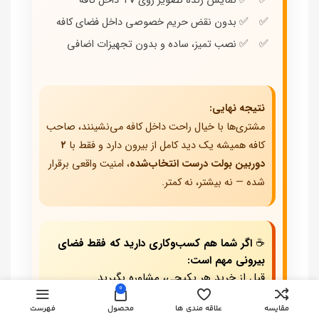
✅ نمایش زنده تصویر روی TV داخل کافه
✅ بدون نقض حریم خصوصی داخل فضای کافه
✅ نصب تمیز، ساده و بدون تجهیزات اضافی
نتیجه نهایی:
مشتری‌ها با خیال راحت داخل کافه می‌نشینند، صاحب
کافه همیشه یک دید کامل از بیرون دارد و فقط با
۲
دوربین بولت درست انتخاب‌شده
، امنیت واقعی برقرار
شده — نه بیشتر، نه کمتر.
☕
اگر شما هم کسب‌وکاری دارید که فقط فضای
بیرونی مهم است:
قبل از خرید هر پکیجی، مشاوره بگیرید.
0
فرم مشاوره رایگان نصب دوربین
یا واتساپ
مقایسه
علاقه مندی ها
محصول
فهرست
مستقیم
۰۹۱۳۷۳۶۷۳۶۲