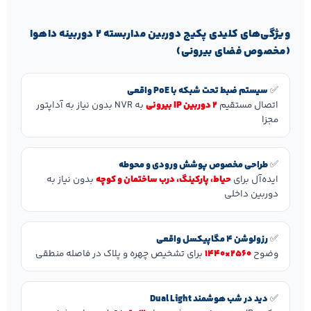
ویژگی‌های کلیدی پکیج دوربین مداربسته ۲ دوربینه داهوا
(مخصوص فضای بیرونی)
✅
سیستم ضبط تحت شبکه با PoE واقعی
اتصال مستقیم
۲ دوربین IP بیرونی
به NVR بدون نیاز به آداپتور
مجزا
✅
طراحی مخصوص پوشش ورودی و محوطه
ایده‌آل برای
حیاط، پارکینگ، درب ساختمان و کوچه
بدون نیاز به
دوربین داخلی
✅
رزولوشن ۴ مگاپیکسل واقعی
وضوح
2560×1440
برای تشخیص چهره و پلاک در فاصله منطقی
✅
دید در شب هوشمند Dual Light