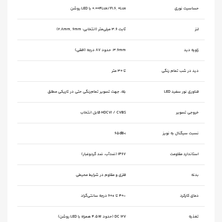
حساسیت نوری
0.004Lux/F1.6, 0Lux با LED روشن
لنز
ثابت 3.6 میلی‌متر (انتخابی: 2.8mm, 6mm)
زاویه دید
3.6mm: حدود 87 درجه (افقی)
دید در شب تمام رنگی
تا ۳۰ متر
فناوری نور سفید LED
بله، جهت تصویر تمام‌رنگی حتی در تاریکی مطلق
خروجی تصویر
HDCVI / CVBS قابل انتخاب
نسبت سیگنال به نویز
>65dB
استاندارد مقاومت
IP67 (ضدآب، ضد گردوغبار)
بدنه
فلزی و مقاوم در شرایط محیطی
دمای کارکرد
-40 تا +60 درجه سانتی‌گراد
تغذیه
DC 12V (حدود 4.5W همراه با LED روشن)