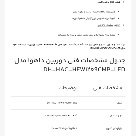
فیش BNC و کم باکس
:
فیش‌های BNC با اتصال پایدار و بدون نویز
کم‌باکس مخصوص برای آرایش منظم کابل‌ها
آداپتور صنعتی ۳۰ آمپر
:
تولید توان یکنواخت و برق‌رسانی بدون نوسان به تجهیزات
در ادامه دو جدول دقیق و کامل برای
دستگاه ضبط‌کننده داهوا مدل DH-XVR5104-i3
و
دوربین مداربسته داهوا
مدل DH-HAC-HFW1209CMP-LED
:
جدول مشخصات فنی دوربین داهوا مدل
DH-HAC-HFW1209CMP-LED
مشخصات فنی
توضیحات
مدل
DH-HAC-HFW1209CMP-LED
نوع سنسور
1/2.8″ CMOS Progressive Scan
رزولوشن تصویر
2 مگاپیکسل (1920×1080)