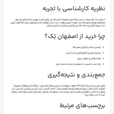
نظریه کارشناسی با تجربه
با بیش از ۱۰ سال تجربه در نصب و راه‌اندازی تجهیزات مداربسته، این پکیج یکی از بهترین انتخاب‌های بازار برای
محیط‌های کوچک و متوسط است. کیفیت تصویر مطلوب، نصب آسان، مقاومت بالا و یکپارچگی اجزا از نقاط قوت پکیج
است. وجود گارانتی و اصالت کالا نیز پشتیبانی مطمئن را تضمین می‌کند.
چرا خرید از اصفهان تِک؟
تضمین اصالت و گارانتی معتبر کالا
پشتیبانی فنی و مشاوره قبل و بعد از خرید
قیمت رقابتی و تحویل سریع
ارائه نصب تخصصی در اصفهان و ارسال به سراسر ایران
جمع‌بندی و نتیجه‌گیری
پکیج دوربین مداربسته شماره 441 داهوا با بهره‌مندی از دوربین‌های تمام رنگی، ضبط‌کننده پیشرفته و تجهیزات
باکیفیت، امنیت کامل را برای محیط‌های کوچک فراهم می‌کند. اصالت، گارانتی، نصب آسان و پشتیبانی تخصصی، این
پکیج را به انتخابی حرفه‌ای و مطمئن تبدیل نموده است. اصفهان‌تک به‌عنوان نمایندگی معتبر، همراه شما در فرایند
خرید تا نصب خواهد بود.
برچسب‌های مرتبط