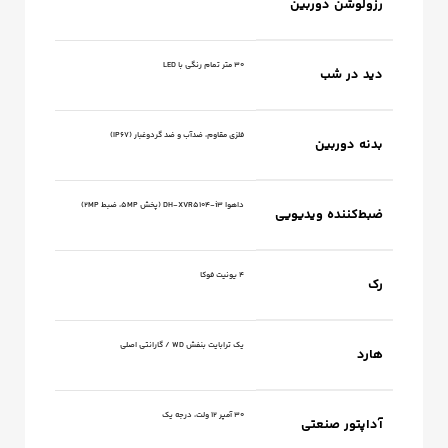
رزولوشن دوربین
۳۰ متر تمام رنگی با LED
دید در شب
فلزی مقاوم، ضد‌آب و ضد گردوغبار (IP67)
بدنه دوربین
داهوا DH-XVR5104-i3 (پخش ۵MP، ضبط ۲MP)
ضبط‌کننده ویدیویی
۴ یونیت فوکا
رک
یک ترابایت بنفش WD / گارانتی اصلی
هارد
۳۰ آمپر ۱۲ ولت، درجه یک
آداپتور صنعتی