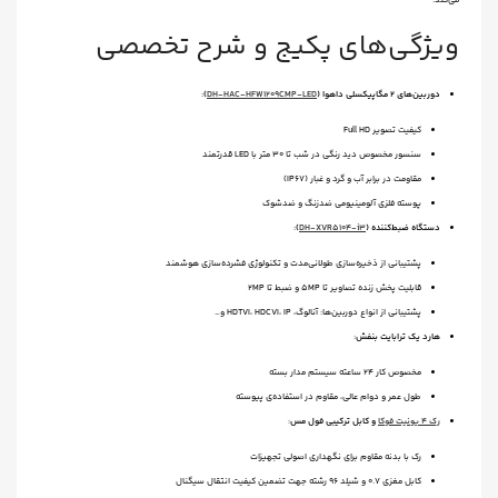
می‌کند.
ویژگی‌های پکیج و شرح تخصصی
دوربین‌های 2 مگاپیکسلی داهوا (
DH-HAC-HFW1209CMP-LED
)
:
کیفیت تصویر Full HD
سنسور مخصوص دید رنگی در شب تا ۳۰ متر با LED قدرتمند
مقاومت در برابر آب و گرد و غبار ‌(IP67)
پوسته فلزی آلومینیومی ضدزنگ و ضدشوک
دستگاه ضبط‌کننده (
DH-XVR5104-i3
)
:
پشتیبانی از ذخیره‌سازی طولانی‌مدت و تکنولوژی فشرده‌سازی هوشمند
قابلیت پخش زنده تصاویر تا 5MP و ضبط تا 2MP
پشتیبانی از انواع دوربین‌ها: آنالوگ، HDTVI، HDCVI، IP و…
هارد یک ترابایت بنفش
:
مخصوص کار ۲۴ ساعته سیستم مدار بسته
طول عمر و دوام عالی، مقاوم در استفاده‌ی پیوسته
رک 4 یونیت فوکا
و کابل ترکیبی فول مس
:
رک با بدنه مقاوم برای نگهداری اصولی تجهیزات
کابل مغزی ۰.۷ و شیلد ۹۶ رشته جهت تضمین کیفیت انتقال سیگنال