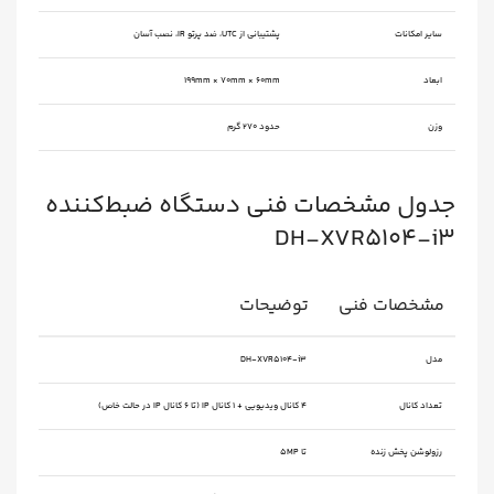
سایر امکانات
پشتیبانی از UTC، ضد پرتو IR، نصب آسان
ابعاد
199mm × 70mm × 60mm
وزن
حدود 270 گرم
جدول مشخصات فنی دستگاه ضبط‌کننده
DH-XVR5104-i3
مشخصات فنی
توضیحات
مدل
DH-XVR5104-i3
تعداد کانال
۴ کانال ویدیویی + ۱ کانال IP (تا ۶ کانال IP در حالت خاص)
رزولوشن پخش زنده
تا 5MP