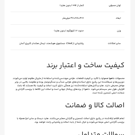
توان مصرفی
کمتر از 10W (بدون هارد)
ابعاد
۴۰۰×۲۱۸×۴۷ میلی‌متر
وزن
حدود ۱.۲ کیلوگرم (بدون هارد)
سایر امکانات
پشتیبانی از Cloud، جستجوی هوشمند، ارسال هشدار، کاربری آسان
کیفیت ساخت و اعتبار برند
محصولات
داهوا
همواره با تاکید بر کیفیت قطعات، طراحی مهندسی‌شده و استفاده از متریال مقاوم تولید می‌شوند.
دوربین‌ها و ضبط‌کننده این پکیج دارای استانداردهای طراحی ضدآب و ضدگردوغبار بوده و مقاومت بالایی در برابر
عوامل محیطی دارند. هارد و کابل‌های استفاده‌شده نیز همگی دارای تایید اصالت و کیفیت بالا هستند که باعث
افزایش طول عمر سیستم می‌شود. داهوا از برندهای پیشتاز جهانی است و اصالت این کالاها با برچسب گارانتی و
ضمانت اصلی تضمین شده است.
اصالت کالا و ضمانت
تمام اقلام ارائه‌شده در پکیج دارای اصالت تضمینی و گارانتی معتبر می‌باشند. هارد دیسک و سایر اجزا همراه با
برچسب گارانتی اصلی عرضه می‌شوند و خیال شما از بابت اصالت و پشتیبانی راحت خواهد بود.
سوالات متداول