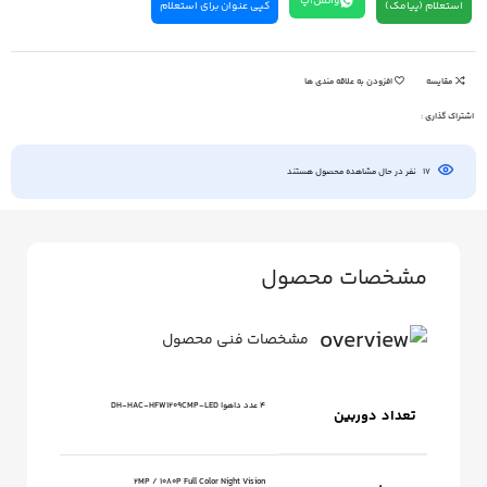
واتس‌اپ
استعلام (پیامک)
کپی عنوان برای استعلام
مقایسه
افزودن به علاقه مندی ها
اشتراک گذاری :
17
نفر در حال مشاهده محصول هستند
مشخصات محصول
مشخصات فنی محصول
4 عدد داهوا DH-HAC-HFW1209CMP-LED
تعداد دوربین
2MP / 1080P Full Color Night Vision