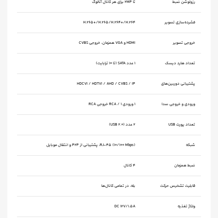
رزولوشن ضبط
تا 2MP برای هر کانال آنالوگ
فشرده‌سازی تصویر
H.265+/H.265/H.264+/H.264
خروجی تصویر
HDMI و VGA همزمان، خروجی CVBS
تعداد هارد دیسک
۱ عدد SATA (تا ۱۰ ترابایت)
پشتیبانی دوربین‌های
HDCVI / HDTVI / AHD / CVBS / IP
ورودی و خروجی صدا
1 ورودی RCA / 1 خروجی RCA
تعداد پورت USB
۲ عدد (USB 2.0)
شبکه
RJ-45 (10/100 Mbps)، پشتیبانی از P2P و انتقال موبایل
ضبط همزمان
۴ کانال
قابلیت تشخیص حرکت
بله، در تمامی کانال‌ها
ولتاژ تغذیه
DC 12V/1.5A