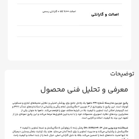
اصالت ۱۰۰٪ کالا + گارانتی رسمی
اصالت و گارانتی
توضیحات
معرفی و تحلیل فنی محصول
پکیج دوربین مداربسته شماره 441 داهوا
یک راه‌حل جامع برای پوشش امنیتی و نظارتی محیط‌های تجاری و مسکونی
کوچک است. این پکیج با برخورداری از 4 دوربین 2 مگاپیکسل تمام رنگی و پشتیبانی از استانداردهای ضد‌آب IP67 و
ضد گردوغبار، امکان ثبت تصاویر با کیفیت بالا در شرایط مختلف جوی را فراهم می‌کند. داهوا به ‌عنوان یکی از
معتبرترین برندهای نظارت تصویری، محصولات خود را با جدیدترین فناوری‌ها عرضه می‌کند و این پکیج نمونه‌‌ی بارز از
تعهد این برند به کیفیت، اصالت و کارایی است.
ضبط‌کننده ویدیویی مدل DH-XVR5104-i3
پخش زنده تا رزولوشن 5 مگاپیکسل و ضبط تصاویر با کیفیت 2
مگاپیکسل را پشتیبانی می‌کند و مدیریت تصاویر را برای شما آسان می‌سازد. هارد یک ترابایت بنفش وسترن دیجیتال
نه تنها امنیت داده‌های شما را تضمین می‌کند بلکه به ‌دلیل گارانتی اصلی، خیال شما را از بابت اصالت و کیفیت راحت