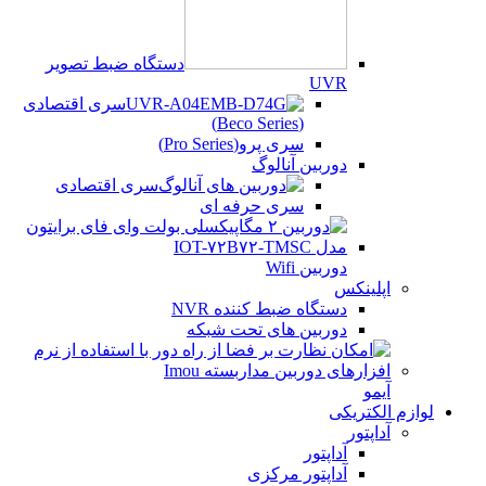
دستگاه ضبط تصویر
UVR
سری اقتصادی
(Beco Series)
سری پرو(Pro Series)
دوربین آنالوگ
سری اقتصادی
سری حرفه ای
دوربین Wifi
اپلینکس
دستگاه ضبط کننده NVR
دوربین های تحت شبکه
آیمو
لوازم الکتریکی
آداپتور
آداپتور
آداپتور مرکزی