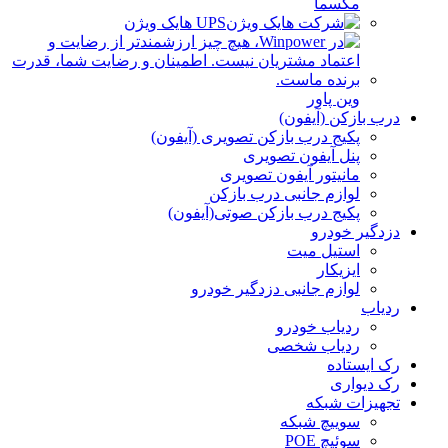
مکسما
UPS هایک ویژن
وین پاور
درب بازکن (آیفون)
پکیج درب بازکن تصویری (آیفون)
پنل آیفون تصویری
مانیتور آیفون تصویری
لوازم جانبی درب بازکن
پکیج درب بازکن صوتی(آیفون)
دزدگیر خودرو
استیل میت
ایزیکار
لوازم جانبی دزدگیر خودرو
ردیاب
ردیاب خودرو
ردیاب شخصی
رک ایستاده
رک دیواری
تجهیزات شبکه
سوییچ شبکه
سوئیچ POE