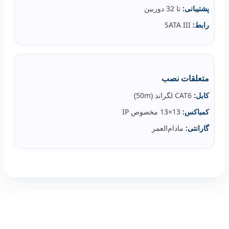
پشتیبانی:
تا 32 دوربین
رابط:
SATA III
متعلقات نصب
کابل:
CAT6 لگراند (50m)
کمباکس:
13×13 مخصوص IP
گارانتی:
مادام‌العمر