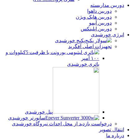
دوربین مداربسته
دوربین داهوا
دوربین هایک ویژن
دوربین آیمو
دوربین اپلینکس
انرژی خورشیدی
پکیج خورشیدی
تجهیزات اصلی آفگرید
باتری خورشیدی
پنل خورشیدی
سانورتر خورشیدی
درخواست بازدید از محل احداث نیروگاه خورشیدی
انتقال تصویر
درباره ما