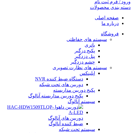
ورود / فرم ثبت نام
دسته بندی محصولات
صفحه اصلی
درباره ما
فروشگاه
سیستم های حفاظتی
باتری
پکیج دزگیر
پنل دزدگیر
چشم دزدگیر
سیستم های نظارت تصویری
اپلینکس
دستگاه ضبط کننده NVR
دوربین های تحت شبکه
پکیج دوربین مداربسته
پکیج دوربین مداربسته آنالوگ
سیستم آنالوگ
دوربین های آنالوگ
ضبط کننده آنالوگ
سیستم تحت شبکه