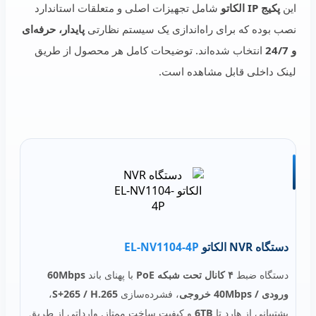
این
پکیج IP الکاتو
شامل تجهیزات اصلی و متعلقات استاندارد
نصب بوده که برای راه‌اندازی یک سیستم نظارتی
پایدار، حرفه‌ای
و 24/7
انتخاب شده‌اند. توضیحات کامل هر محصول از طریق
لینک داخلی قابل مشاهده است.
دستگاه NVR الکاتو
EL‑NV1104‑4P
دستگاه ضبط
۴ کانال تحت شبکه PoE
با پهنای باند
60Mbps
ورودی / 40Mbps خروجی
، فشرده‌سازی
S+265 / H.265
،
پشتیبانی از هارد تا
6TB
و کیفیت ساخت ممتاز. وارداتی از طریق