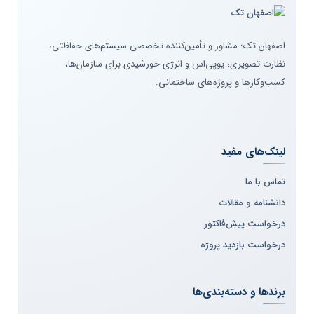
د
شب
ولتاژ
ش
که
ورودی
24V DC
ب
نظ
DC
اصفهان تک؛ مشاور و تأمین‌کننده تخصصی سیستم‌های حفاظتی،
یر
نظارت تصویری، یوپی‌اس و انرژی خورشیدی برای سازمان‌ها،
به
Imou application
ش
کسب‌وکارها و پروژه‌های ساختمانی.
محدو
نظ
ک
ده
یر
ن
21V تا 33V
ولتاژ
P2
ی
ورودی
P
ب
ن
لینک‌های مفید
ی
ولتاژ
نو
220 / 230 / 240
2
تماس با ما
خروج
ع
ولت
P
ی AC
تک
دانشنامه و مقالات
نول
درخواست پیش‌فاکتور
وژ
ن
فرکان
درخواست بازدید پروژه
ی
ع
س
بیسیم (Wireless), تحت
50Hz
دو
ت
خروج
شبکه ( IP )
ربی
ن
ی
برندها و دسته‌بندی‌ها
ن
و
مد
ی