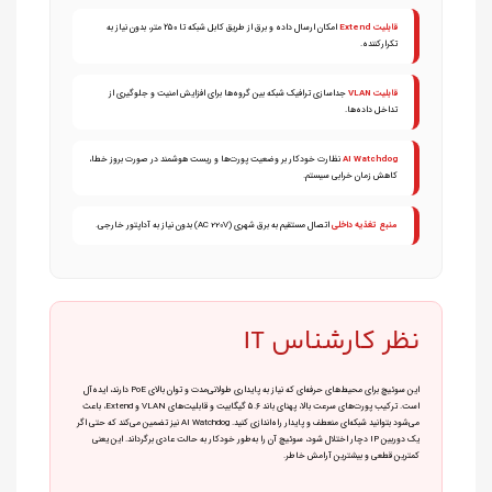
قابلیت Extend
امکان ارسال داده و برق از طریق کابل شبکه تا ۲۵۰ متر، بدون نیاز به
تکرارکننده.
قابلیت VLAN
جداسازی ترافیک شبکه بین گروه‌ها برای افزایش امنیت و جلوگیری از
تداخل داده‌ها.
AI Watchdog
نظارت خودکار بر وضعیت پورت‌ها و ریست هوشمند در صورت بروز خطا،
کاهش زمان خرابی سیستم.
منبع تغذیه داخلی
اتصال مستقیم به برق شهری (AC 220V) بدون نیاز به آداپتور خارجی.
نظر کارشناس IT
این سوئیچ برای محیط‌های حرفه‌ای که نیاز به پایداری طولانی‌مدت و توان بالای PoE دارند، ایده‌آل
است. ترکیب پورت‌های سرعت بالا، پهنای باند ۵.۶ گیگابیت و قابلیت‌های VLAN و Extend، باعث
می‌شود بتوانید شبکه‌ای منعطف و پایدار راه‌اندازی کنید. AI Watchdog نیز تضمین می‌کند که حتی اگر
یک دوربین IP دچار اختلال شود، سوئیچ آن را به‌طور خودکار به حالت عادی برگرداند. این یعنی
کمترین قطعی و بیشترین آرامش خاطر.