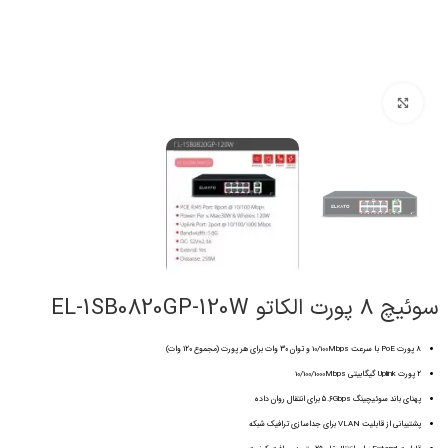
برای بزرگنمایی کلیک کنید
سوئیچ ۸ پورت الکاتو EL-1SB0820GP-120W
۸ پورت PoE با سرعت 10/100Mbps و توان ۳۰ وات برای هر پورت (مجموع ۱۲۰ وات)
۲ پورت Uplink گیگابیتی 10/100/1000Mbps
پهنای باند سوئیچینگ ۵.۶Gbps برای انتقال روان داده
پشتیبانی از قابلیت VLAN برای جداسازی ترافیک شبکه