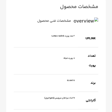
مشخصات محصول
مشخصات فنی محصول
۲ عدد پورت 100Mps Uplink
UPLINK
تعداد
8 پورت شبکه
پورت
ELKATO
برند
۲۶ماه سپاهان سرویس (داهوا ایران)
گارانتی