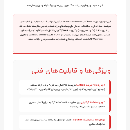
قدرت، امنیت و پایداری در یک دستگاه برای پروژه‌های بزرگ شبکه و دوربین‌مداربسته
این سوئیچ ۸ پورت PoE الکاتو EL‑1SB0820GP‑120W، ترکیبی از توان بالا، سرعت پایدار و قابلیت‌های
هوشمند است که آن را به انتخابی ایده‌آل برای پروژه‌های بزرگ شبکه و دوربین مداربسته تبدیل می‌کند.
با ۸ پورت PoE (۳۰ وات هر پورت) و ۲ پورت Uplink گیگابیتی، انتقال داده و تغذیه تجهیزات به‌طور
همزمان و بدون افت کیفیت انجام می‌شود. پشتیبانی از VLAN، قابلیت Extend تا ۲۵۰ متر و فناوری
AI Watchdog، امنیت، انعطاف و پایداری شبکه را به سطحی حرفه‌ای ارتقا می‌دهند.
ویژگی‌ها و قابلیت‌های فنی
۸ پورت PoE سرعت 100Mbps
هر پورت PoE توان حداکثر ۳۰ وات را ارائه می‌دهد
(مجموع توان خروجی ۱۲۰ وات) برای تغذیه ایمن دوربین‌های IP و تجهیزات اکتیو شبکه.
۲ پورت Uplink گیگابیتی
پورت‌های 10/100/1000Mbps گیگابیت برای اتصال به سرور،
NVR یا سوئیچ بالادستی با سرعت بالا.
پهنای باند سوئیچینگ ۵.۶Gbps
اطمینان از انتقال روان داده بین تمامی پورت‌ها حتی
در ترافیک سنگین.