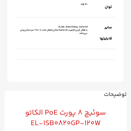
120 وات
توان
سایر
VLAN ، Watchdog ، Extend
با فعال کردن قابلیت Extend امکان انتقال داده تا ۲5۰ متر امکان‌پذیر
می‌باشد.
قابلیتها
توضیحات
سوئیچ ۸ پورت PoE الکاتو
EL‑1SB0820GP‑120W