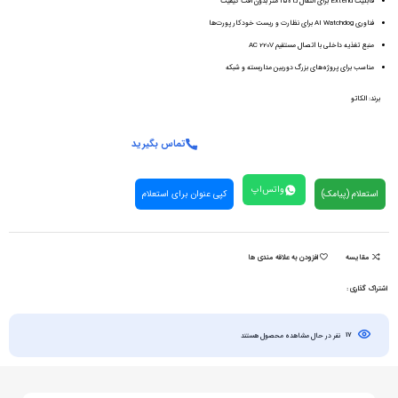
قابلیت Extend برای انتقال تا ۲۵۰ متر بدون افت کیفیت
فناوری AI Watchdog برای نظارت و ریست خودکار پورت‌ها
منبع تغذیه داخلی با اتصال مستقیم AC 220V
مناسب برای پروژه‌های بزرگ دوربین مداربسته و شبکه
برند:
الکاتو
تماس بگیرید
واتس‌اپ
استعلام (پیامک)
کپی عنوان برای استعلام
مقایسه
افزودن به علاقه مندی ها
اشتراک گذاری :
17
نفر در حال مشاهده محصول هستند