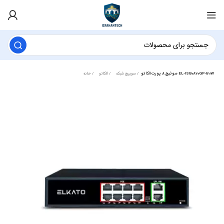
سوئیچ ۸ پورت الکاتو EL-1SB0820GP-120W
سوییچ شبکه
الکاتو
خانه