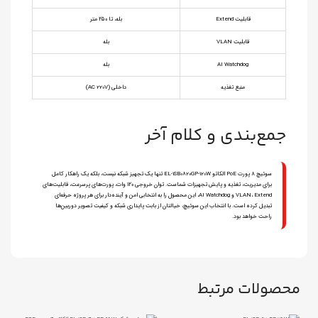
قابلیت Extend
بله، تا ۲۵۰ متر
قابلیت VLAN
بله
AI Watchdog
بله
منبع تغذیه
داخلی (AC 220V)
جمع‌بندی و کلام آخر
سوئیچ ۸ پورت PoE الکاتو EL‑1SB0820GP‑120W تنها یک تجهیز شبکه نیست، بلکه یک راهکار کامل
برای مدیریت، تغذیه و پایش تجهیزات شماست. توان خروجی ۱۲۰ وات، پورت‌های پرسرعت، قابلیت‌های
VLAN، Extend و AI Watchdog، این محصول را به انتخابی امن و آینده‌دار برای هر پروژه حرفه‌ای
تبدیل کرده است. با انتخاب این سوئیچ، خیالتان از بابت پایداری شبکه و کیفیت تصویر دوربین‌ها
راحت خواهد بود.
محصولات مرتبط