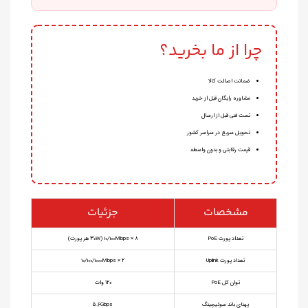
چرا از ما بخرید؟
ضمانت اصالت کالا
مشاوره رایگان قبل از خرید
تست فنی قبل از ارسال
تحویل سریع در سراسر کشور
قیمت رقابتی و بدون واسطه
مشخصات
جزئیات
تعداد پورت PoE
۸ × 10/100Mbps (۳۰W هر پورت)
تعداد پورت Uplink
۲ × 10/100/1000Mbps
توان کل PoE
۱۲۰ وات
پهنای باند سوئیچینگ
۵.۶Gbps