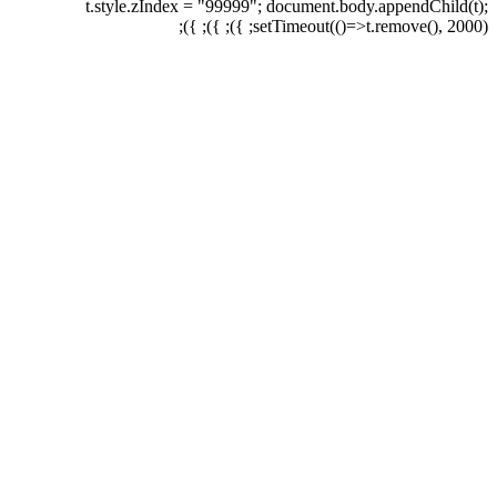
t.style.zIndex = "99999"; document.body.appendChild(t);
setTimeout(()=>t.remove(), 2000); }); }); });
برای بزرگنمایی کلیک کنید