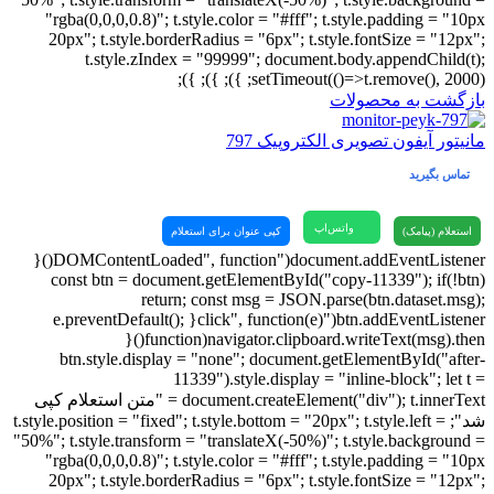
"rgba(0,0,0,0.8)"; t.style.color = "#fff"; t.style.padding = "10px
20px"; t.style.borderRadius = "6px"; t.style.fontSize = "12px";
t.style.zIndex = "99999"; document.body.appendChild(t);
setTimeout(()=>t.remove(), 2000); }); }); });
بازگشت به محصولات
مانیتور آیفون تصویری الکتروپیک 797
تماس بگیرید
واتس‌اپ
استعلام (پیامک)
کپی عنوان برای استعلام
document.addEventListener("DOMContentLoaded", function(){
const btn = document.getElementById("copy-11339"); if(!btn)
return; const msg = JSON.parse(btn.dataset.msg);
btn.addEventListener("click", function(e){ e.preventDefault();
navigator.clipboard.writeText(msg).then(function(){
btn.style.display = "none"; document.getElementById("after-
11339").style.display = "inline-block"; let t =
document.createElement("div"); t.innerText = "متن استعلام کپی
شد"; t.style.position = "fixed"; t.style.bottom = "20px"; t.style.left =
"50%"; t.style.transform = "translateX(-50%)"; t.style.background =
"rgba(0,0,0,0.8)"; t.style.color = "#fff"; t.style.padding = "10px
20px"; t.style.borderRadius = "6px"; t.style.fontSize = "12px";