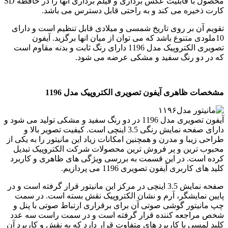
محصول با قابلیت عکس برداری و فیلم برداری انها را در حافظه SD
کارت ذخیره می کند و به راحتی قابل دسترس می باشد.
تقویم آن بر روی تاریخ شمسی و میلادی قابل تنظیم است و دارای
10ملودی متنوع باشد که می توان از میان انها برگزید. آیفون
تصویری الکتروپیک مدل 1196 دارای رنگ ثابت و بدنه مقاوم است
که در دو رنگ سفید و مشکی عرضه می شود.
مشخصات ظاهری آیفون تصویری الکتروپیک مدل 1196
آیفون تصویری مدل 1196 در دو رنگ سفید و مشکی تولید می شود و
دارای صفحه نمایش رنگی 3.5 اینچی است. کیفیت تصویر بالا و
طراحی زیبا و مدرن و همچنین امکانات زیاد این مانیتور را به یکی از
محبوب ترین و پر فروش ترین محصولات شرکت الکتروپیک تبدیل
کرده است. در این قسمت به بررسی ویژگی های ظاهری و کاربرد
کلید های کاربری آیفون تصویری 1196 می پردازیم.
صفحه نمایش 3.5 اینچی در مرکز این مانیتور قرار گرفته است و در
پایین نمایشگر، آرم و نشان الکتروپیک نقش بسته است. در سمت
چپ مانیتور گوشی صوتی آن برای برقراری ارتباط صوتی با پنل و
شخص مراجعه کننده قرار گرفته است و در سمت راست سه عدد
کلید لمسی با کاربرد های متفاوت قرار دارد که به نقش و کاربرد آن