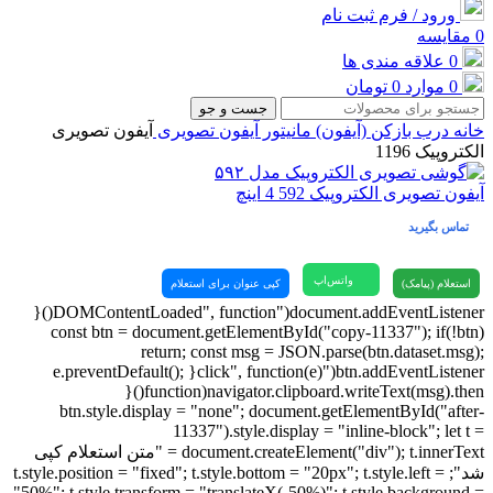
ورود / فرم ثبت نام
0
مقایسه
0
علاقه مندی ها
0
موارد
0
تومان
جست و جو
خانه
درب بازکن (آیفون)
مانیتور آیفون تصویری
آیفون تصویری
الکتروپیک 1196
آیفون تصویری الکتروپیک 592 4 اینچ
تماس بگیرید
واتس‌اپ
استعلام (پیامک)
کپی عنوان برای استعلام
document.addEventListener("DOMContentLoaded", function(){
const btn = document.getElementById("copy-11337"); if(!btn)
return; const msg = JSON.parse(btn.dataset.msg);
btn.addEventListener("click", function(e){ e.preventDefault();
navigator.clipboard.writeText(msg).then(function(){
btn.style.display = "none"; document.getElementById("after-
11337").style.display = "inline-block"; let t =
document.createElement("div"); t.innerText = "متن استعلام کپی
شد"; t.style.position = "fixed"; t.style.bottom = "20px"; t.style.left =
"50%"; t.style.transform = "translateX(-50%)"; t.style.background =