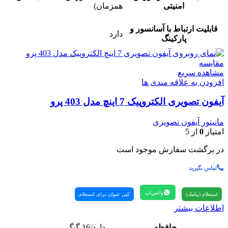
امنیتی
همزمان)
قابلیت ارتباط با آسانسور و
دارد
پارکینگ
مقایسه
مشاهده سریع
افزودن به علاقه مندی ها
آیفون تصویری الکتروپیک 7 اینچ مدل 403 پرو
مانیتور آیفون تصویری
امتیاز
0
از 5
در برگشت سفارش موجود است
تماس بگیرید
واتس‌اپ
استعلام (پیامک)
کپی عنوان برای استعلام
اطلاعات بیشتر
حافظه
دارد/16 گیگ