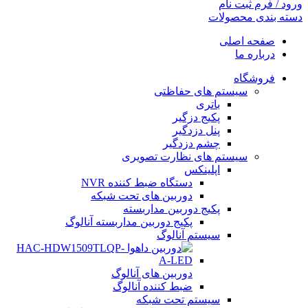
ورود / فرم ثبت نام
دسته بندی محصولات
صفحه اصلی
درباره ما
فروشگاه
سیستم های حفاظتی
باتری
پکیج دزگیر
پنل دزدگیر
چشم دزدگیر
سیستم های نظارت تصویری
اپلینکس
دستگاه ضبط کننده NVR
دوربین های تحت شبکه
پکیج دوربین مداربسته
پکیج دوربین مداربسته آنالوگ
سیستم آنالوگ
دوربین های آنالوگ
ضبط کننده آنالوگ
سیستم تحت شبکه