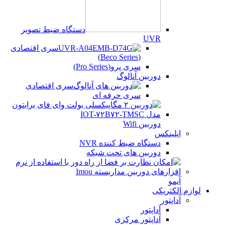
دستگاه ضبط تصویر
UVR
سری اقتصادی
(Beco Series)
سری پرو(Pro Series)
دوربین آنالوگ
سری اقتصادی
سری حرفه ای
دوربین Wifi
اپلینکس
دستگاه ضبط کننده NVR
دوربین های تحت شبکه
آیمو
لوازم الکتریکی
آداپتور
آداپتور
آداپتور مرکزی