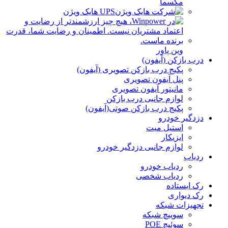
مکسما
UPS هایک ویژن
وین پاور
درب بازکن (آیفون)
پکیج درب بازکن تصویری (آیفون)
پنل آیفون تصویری
مانیتور آیفون تصویری
لوازم جانبی درب بازکن
پکیج درب بازکن صوتی(آیفون)
دزدگیر خودرو
استیل میت
ایزیکار
لوازم جانبی دزدگیر خودرو
ردیاب
ردیاب خودرو
ردیاب شخصی
رک ایستاده
رک دیواری
تجهیزات شبکه
سوییچ شبکه
سوئیچ POE