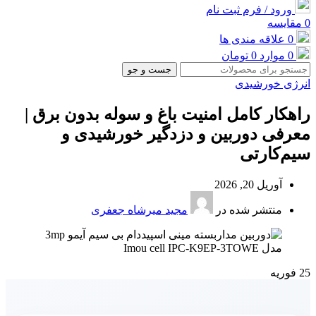
ورود / فرم ثبت نام
0
مقایسه
0
علاقه مندی ها
0
موارد
0
تومان
جست و جو
انرژی خورشیدی
راهکار کامل امنیت باغ و سوله بدون برق |
معرفی دوربین و دزدگیر خورشیدی و
سیم‌کارتی
آوریل 20, 2026
منتشر شده در
مجید میرشاه جعفری
25
فوریه