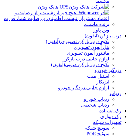
مکسما
UPS هایک ویژن
وین پاور
درب بازکن (آیفون)
پکیج درب بازکن تصویری (آیفون)
پنل آیفون تصویری
مانیتور آیفون تصویری
لوازم جانبی درب بازکن
پکیج درب بازکن صوتی(آیفون)
دزدگیر خودرو
استیل میت
ایزیکار
لوازم جانبی دزدگیر خودرو
ردیاب
ردیاب خودرو
ردیاب شخصی
رک ایستاده
رک دیواری
تجهیزات شبکه
سوییچ شبکه
سوئیچ POE