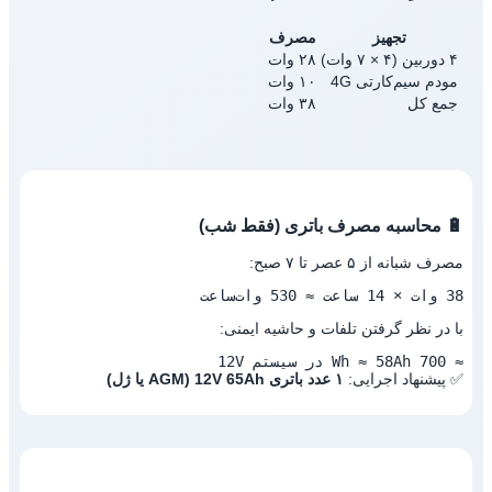
تجهیز
مصرف
۴ دوربین (۴ × ۷ وات)
۲۸ وات
مودم سیم‌کارتی 4G
۱۰ وات
جمع کل
۳۸ وات
🔋 محاسبه مصرف باتری (فقط شب)
مصرف شبانه از ۵ عصر تا ۷ صبح:
38 وات × 14 ساعت ≈ 530 وات‌ساعت
با در نظر گرفتن تلفات و حاشیه ایمنی:
≈ 700 Wh ≈ 58Ah در سیستم 12V
✅ پیشنهاد اجرایی:
۱ عدد باتری 12V 65Ah (AGM یا ژل)