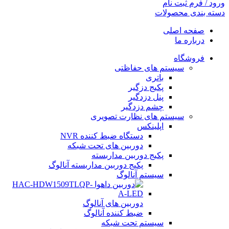
ورود / فرم ثبت نام
دسته بندی محصولات
صفحه اصلی
درباره ما
فروشگاه
سیستم های حفاظتی
باتری
پکیج دزگیر
پنل دزدگیر
چشم دزدگیر
سیستم های نظارت تصویری
اپلینکس
دستگاه ضبط کننده NVR
دوربین های تحت شبکه
پکیج دوربین مداربسته
پکیج دوربین مداربسته آنالوگ
سیستم آنالوگ
دوربین های آنالوگ
ضبط کننده آنالوگ
سیستم تحت شبکه