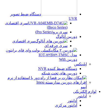
دستگاه ضبط تصویر
UVR
سری اقتصادی
(Beco Series)
سری پرو(Pro Series)
دوربین آنالوگ
سری اقتصادی
سری حرفه ای
دوربین Wifi
اپلینکس
دستگاه ضبط کننده NVR
دوربین های تحت شبکه
آیمو
لوازم الکتریکی
آداپتور
آداپتور
آداپتور مرکزی