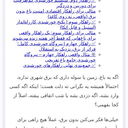
✅ راهکار دوم: سیستم خورشیدی کم‌ظرفیت
برای دوربین و دزدگیر
مثالی برای راهکار اقتصادی امنیت باغ بدون
برق (واقعی، نه روی کاغذ)
✅ راهکار سوم | پکیج خورشیدی کارراه‌انداز
(استیبل و قابل اتکا)
مثالی برای راهکار سوم: یک راهکار واقعی
برای باغ‌هایی که فقط آخر هفته زنده می‌شوند
✅ راهکار چهارم | نیروگاه خورشیدی کامل؛
فراتر از برق، نزدیک به استقلال
🌞 مثال واقعی راهکار چهارم – نیروگاه
خورشیدی جامع باغ تفریحی
✅ جمع‌بندی نهایی راهکارهای خورشیدی
اگه یه باغ، زمین یا سوله داری که برق شهری نداره،
احتمالاً همیشه یه نگرانی ته دلت هست؛ اینکه اگه کسی
وارد بشه، اگه دزدی بشه یا شب اتفاقی بیفته، اصلاً از
کجا بفهمی؟
خیلی‌ها فکر می‌کنن بدون برق، عملاً هیچ راهی برای