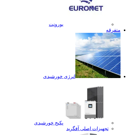
یورونِت
متفرقه
انرژی خورشیدی
پکیج خورشیدی
تجهیزات اصلی آفگرید