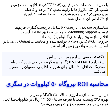
با تعریف مختصات جغرافیایی (۳۲٫۴°N، ۵۱٫۸°E) و سقف زمین
شیب‌دار ۲٪، ماژول‌ها با زاویه نصب ۳۲ درجه و فاصله
بین‌ردیفی ۱٫۵ متر چیده شدند تا از Shadow Loss پایین‌تر
از ۲٪ اطمینان حاصل شود.
مدلسازی سه‌بعدی در PVcase شامل برچسب‌گذاری فریم‌ها،
ترسیم Mounting Support، و محاسبه دقیق BOM (لیست
اقلام سازه، پیچ و پایه‌های گالوانیزه) بود. داده
خروجی .DWG در PVsyst خوانده شده و محاسبات Energy Output بر
اساس هندسه واقعی زمین انجام شد.
ℹ️
نکته تخصصی:
سازه زمین بر اساس
استاندارد
EN ISO 1461
(گالوانیزه گرم) طراحی شده که دوام
ضدزنگ حداقل ۲۰ سال برای شرایط اقلیمی اصفهان را تضمین
می‌کند.
محاسبه ROI نیروگاه ۵۰ کیلووات در سگزی
در این شبیه‌سازی، انرژی سالانه ۷۵ MWh و ضریب
بهره ۷۸٪ بدست آمد. با تعرفه ساتبا ۱۴٬۵۶۰ ریال بر کیلووات‌ساعت،
فرمول درآمد به‌صورت زیر تعریف می‌شود: