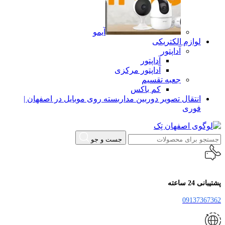
آیمو
لوازم الکتریکی
آداپتور
آداپتور
آداپتور مرکزی
جعبه تقسیم
کم باکس
انتقال تصویر دوربین مداربسته روی موبایل در اصفهان |
فوری
جست و جو
پشتیبانی 24 ساعته
09137367362