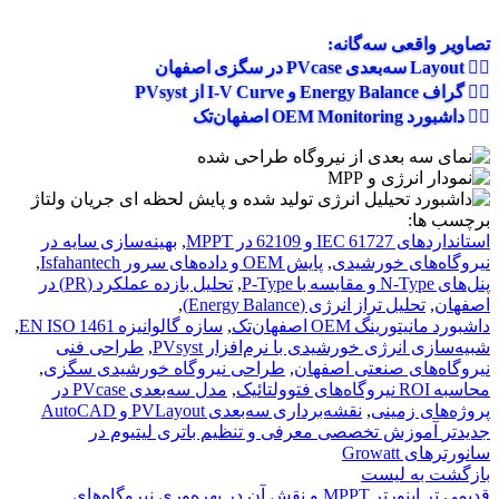
تصاویر واقعی سه‌گانه:
۱️⃣ Layout سه‌بعدی PVcase در سگزی اصفهان
۲️⃣ گراف Energy Balance و I‑V Curve از PVsyst
۳️⃣ داشبورد OEM Monitoring اصفهان‌تک
برچسب ها:
استانداردهای IEC 61727 و 62109 در MPPT
,
بهینه‌سازی سایه در
نیروگاه‌های خورشیدی
,
پایش OEM و داده‌های سرور Isfahantech
,
پنل‌های N‑Type و مقایسه با P‑Type
,
تحلیل بازده عملکرد (PR) در
اصفهان
,
تحلیل تراز انرژی (Energy Balance)
,
داشبورد مانیتورینگ OEM اصفهان‌تک
,
سازه گالوانیزه EN ISO 1461
,
شبیه‌سازی انرژی خورشیدی با نرم‌افزار PVsyst
,
طراحی فنی
نیروگاه‌های صنعتی اصفهان
,
طراحی نیروگاه خورشیدی سگزی
,
محاسبه ROI نیروگاه‌های فتوولتائیک
,
مدل سه‌بعدی PVcase در
پروژه‌های زمینی
,
نقشه‌برداری سه‌بعدی PVLayout و AutoCAD
جدیدتر
آموزش تخصصی معرفی و تنظیم باتری لیتیوم در
سانورترهای Growatt
بازگشت به لیست
قدیمی تر
اینورتر MPPT و نقش آن در بهره‌وری نیروگاه‌های