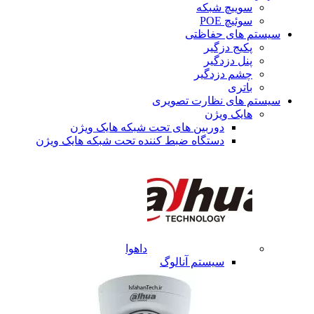
سوییچ شبکه
سوئیچ POE
سیستم های حفاظتی
پکیج دزگیر
پنل دزدگیر
چشم دزدگیر
باتری
سیستم های نظارت تصویری
هایک ویژن
دوربین های تحت شبکه هایک ویژن
دستگاه ضبط کننده تحت شبکه هایک ویژن
داهوا
سیستم آنالوگ