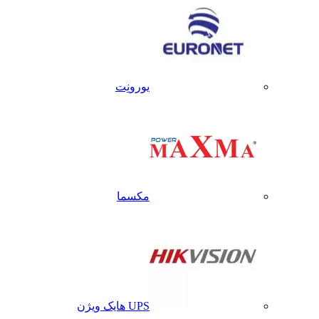
یورونِت
مکسما
UPS هایک ویژن