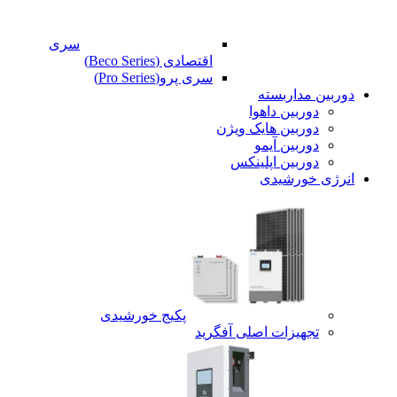
سری
اقتصادی (Beco Series)
سری پرو(Pro Series)
دوربین مداربسته
دوربین داهوا
دوربین هایک ویژن
دوربین آیمو
دوربین اپلینکس
انرژی خورشیدی
پکیج خورشیدی
تجهیزات اصلی آفگرید