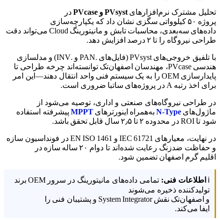
تحلیل مشترک نرم‌افزارهای
PVsyst و PVcase
در
پروژه ۵۰ کیلوواتی سگزی نشان داد که یکپارچه‌سازی
داده‌های سه‌بعدی، محاسبات تابش و مانیتورینگ Cloud می‌تواند دقت
طراحی نیروگاه را تا ۲ درصد افزایش دهد.
با تلفیق خروجی‌های PVsyst (فایل‌های .PAN و .INV) و مدلسازی
هندسی PVcase، مهندسان اصفهان‌تک توانسته‌اند چرخه طراحی تا
پایدارسازی OEM را به یک سیستم فنی واحد انتقال دهند—این امر
برای اخذ رتبه A در پروژه‌های ساتبا ضروری است.
در طراحی نیروگاه‌های صنعتی و اداری، توصیه می‌شود از
ماژول‌های
N‑Type
به‌همراه اینورترهای
MPPT
پیشرفته استفاده
شود تا ROI در محدوده ۲ تا ۲٫۵ سال قابل تحقق باشد.
در نهایت، معیارهای IEC 61721 و EN ISO 1461 در فونداسیون سازه
و حفاظت ضدزنگ رعایت شده‌اند تا دوام ۲۰ ساله سازه در
اقلیم گرم اصفهان تضمین شود.
ℹ️
اطلاعات فنی:
تمامی داده‌های مانیتورینگ در سرور OEM برند
تولیدکننده ذخیره می‌شوند
و اصفهان‌تک نقش System Integrator و پشتیبان فنی را
ایفا می‌کند.