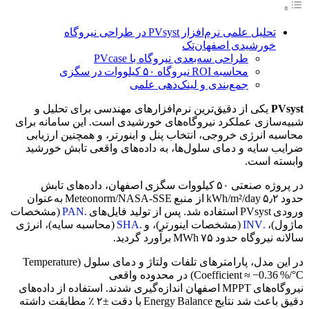
تحلیل علمی نرم‌افزار PVsyst در طراحی نیروگاه
خورشیدی اصفهان‌تک
طراحی سه‌بعدی نیروگاه با PVcase
محاسبه ROI نیروگاه ۵۰ کیلووات در سگزی
جمع‌بندی و لینک‌دهی علمی
PVsyst
یکی از دقیق‌ترین نرم‌افزارهای مهندسی برای تحلیل و
شبیه‌سازی عملکرد نیروگاه‌های خورشیدی است. این سامانه برای
محاسبه انرژی خروجی، انتخاب پنل و اینورتر، و همچنین ارزیابی
ضرایب سایه و دمای سلول‌ها، به داده‌های واقعی تابش خورشید
وابسته است.
در پروژه صنعتی ۵۰ کیلووات سگزی اصفهان، داده‌های تابش
حدود ۵٫۲ kWh/m²/day از منبع Meteonorm/NASA‑SSE به‌عنوان
ورودی PVsyst استفاده شد. پس از تولید فایل‌های
.PAN
(مشخصات
ماژول)،
.INV
(مشخصات اینورتر)، و
.SHA
(محاسبه سایه)، انرژی
سالانه نیروگاه حدود ۷۵ MWh برآورد گردید.
در این مدل، پارامترهای تلفات ولتاژ و دمای سلول (Temperature
Coefficient ≈ −0.36 %/°C) در محدوده واقعی
نیروگاه‌های MPPT اصفهان اندازه‌گیری شدند. استفاده از داده‌های
دقیق باعث شد نتایج Energy Balance با دقت ±۲ ٪ مطابقت داشته