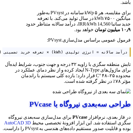
باشد.
برای مقایسه، هر ۵ kWp سامانه در PVsyst به‌طور
میانگین ۷۵۰۰ kWh در سال تولید می‌کند. با تعرفه
جدید ساتبا
14,560 IRR/kWh
، درآمد سالانه متناظر حدود
۱۰٫۹ میلیون تومان
خواهد بود.
فرمول عمومی براساس مدل‌سازی PVsyst:
درآمد سالانه = انرژی تولیدی (kWh) × تعرفه خرید تضمینی (ریال/kWh)
تابش منطقه سگزی با زاویه ۳۲ درجه و جهت جنوب، شرایط ایده‌آل
برای ماژول‌های N‑Type ایجاد کرده و از نظر دمای عملکرد در
محدوده ۲۵–۴۸ °C قرار دارد؛ بازده کلی سیستم با راندمان
مؤثر ۷۸٪ در نظر گرفته شده است.
طراحی سه‌بعدی نیروگاه با PVcase
در فاز بعدی، نرم‌افزار
PVcase
برای مدل‌سازی سه‌بعدی نیروگاه
سگزی استفاده شد. این ابزار افزونهٔ تخصصی محیط
AutoCAD 3D
بوده و قابلیت صدور مستقیم داده‌های هندسی به PVsyst را داراست.