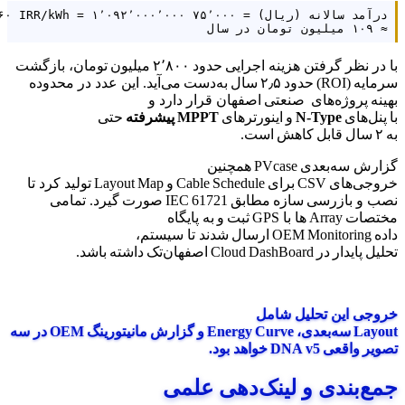
≈ ۱۰۹ میلیون تومان در سال

با در نظر گرفتن هزینه اجرایی حدود ۲٬۸۰۰ میلیون تومان، بازگشت
سرمایه (ROI) حدود ۲٫۵ سال به‌دست می‌آید. این عدد در محدوده
بهینه پروژه‌های صنعتی اصفهان قرار دارد و
با پنل‌های
N‑Type
و اینورترهای
MPPT پیشرفته
حتی
به ۲ سال قابل کاهش است.
گزارش سه‌بعدی PVcase همچنین
خروجی‌های CSV برای Cable Schedule و Layout Map تولید کرد تا
نصب و بازرسی سازه مطابق IEC 61721 صورت گیرد. تمامی
مختصات Array ها با GPS ثبت و به پایگاه
داده OEM Monitoring ارسال شدند تا سیستم،
تحلیل پایدار در Cloud DashBoard اصفهان‌تک داشته باشد.
خروجی این تحلیل شامل
Layout سه‌بعدی، Energy Curve و گزارش مانیتورینگ OEM در سه
تصویر واقعی DNA v5 خواهد بود.
جمع‌بندی و لینک‌دهی علمی