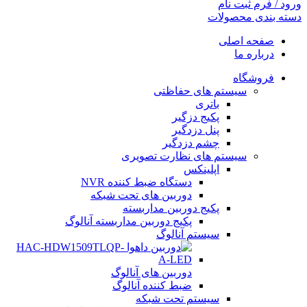
ورود / فرم ثبت نام
دسته بندی محصولات
صفحه اصلی
درباره ما
فروشگاه
سیستم های حفاظتی
باتری
پکیج دزگیر
پنل دزدگیر
چشم دزدگیر
سیستم های نظارت تصویری
اپلینکس
دستگاه ضبط کننده NVR
دوربین های تحت شبکه
پکیج دوربین مداربسته
پکیج دوربین مداربسته آنالوگ
سیستم آنالوگ
دوربین های آنالوگ
ضبط کننده آنالوگ
سیستم تحت شبکه