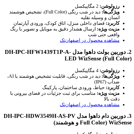
رزولوشن:
2 مگاپیکسل
ویژگی‌ها:
دید در شب رنگی (Full Color)، تشخیص هوشمند
انسان و وسیله نقلیه
کاربرد:
فضای داخلی منزل، اتاق کودک، ورودی آپارتمان
مزیت ویژه:
ارسال هشدار دقیق به موبایل و تصویر با رنگ
واقعی حتی شب
مشاهده محصول در اصفهان‌تک
2.
دوربین بولت داهوا مدل DH-IPC-HFW1439T1P-A-
LED WizSense (Full Color)
رزولوشن:
4 مگاپیکسل
ویژگی‌ها:
دید در شب رنگی، قابلیت تشخیص هوشمند با AI،
ضدآب (IP67)
کاربرد:
حیاط، ورودی ساختمان، پارکینگ
مزیت ویژه:
مناسب برای ثبت جزئیات در فضای بیرونی با
دقت بالا
مشاهده محصول در اصفهان‌تک
3.
دوربین دام داهوا مدل DH-IPC-HDW3549H-AS-PV
WizSense (Full Color و هوشمند)