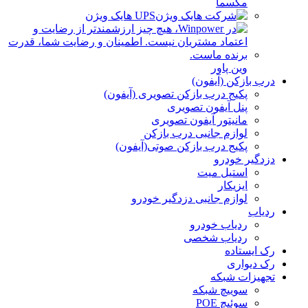
مکسما
UPS هایک ویژن
وین پاور
درب بازکن (آیفون)
پکیج درب بازکن تصویری (آیفون)
پنل آیفون تصویری
مانیتور آیفون تصویری
لوازم جانبی درب بازکن
پکیج درب بازکن صوتی(آیفون)
دزدگیر خودرو
استیل میت
ایزیکار
لوازم جانبی دزدگیر خودرو
ردیاب
ردیاب خودرو
ردیاب شخصی
رک ایستاده
رک دیواری
تجهیزات شبکه
سوییچ شبکه
سوئیچ POE