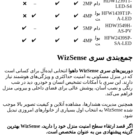
HDW1239T1-
✔️
✔️
دام
2MP
–
❌
LED-S4
HFW1439T1P-
بول
✔️
✔️
✔️
❌
4MP
A-LED
ت
HDW3549H-
✔️
✔️
✔️
دام
5MP
–
AS-PV
HFW2439SP-
بول
✔️
✔️
✔️
✔️
4MP
SA-LED
ت
جمع‌بندی
سری WizSense
دوربین‌های سری WizSense داهوا
انتخابی ایده‌آل برای کسانی است
که در منزل مسکونی به امنیت حداکثری و ویژگی‌های هوشمند نیاز
دارند. این سری با امکانات تشخیص انسان و خودرو، دید در شب
رنگی و نصب آسان، پوشش عالی برای فضای داخلی و بیرونی منزل
فراهم می‌کند.
همچنین مدیریت هشدارها، مشاهده آنلاین و کیفیت تصویر بالا موجب
شده WizSense به انتخاب اول بسیاری از خانوارهای امروزی تبدیل
شود.
اگر قصد ارتقاء سطح امنیت منزل خود را دارید، WizSense بهترین
گزینه پیشنهادی من به عنوان متخصص است.