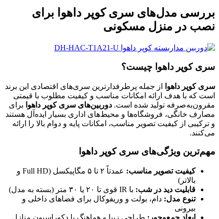
بررسی مدل‌های سری کوپر داهوا برای
نصب در منزل مسکونی
سری کوپر داهوا چیست؟
سری کوپر داهوا
از جمله پرطرفدارترین سری‌های اقتصادی این برند
است که با هدف ارائه امکانات مناسب و کیفیت مطلوب با قیمتی
مقرون‌به‌صرفه تولید شده است.
دوربین‌های سری کوپر داهوا
برای
مصارف خانگی، فروشگاه‌ها و محیط‌های اداری بسیار ایده‌آل هستند
و ترکیبی از کیفیت تصویر مناسب، امکانات پایه و دوام بالا را ارائه
می‌کنند.
مهم‌ترین ویژگی‌های سری کوپر داهوا
کیفیت تصویر مناسب:
عمدتاً ۲ تا ۵ مگاپیکسل (Full HD و
بالاتر)
قابلیت دید در شب:
با IR قوی تا ۲۰ یا ۳۰ متر (بسته به مدل)
تنوع مدل:
دام، بولت و وریفوکال برای فضاهای داخلی و
بیرونی
ابعاد جمع‌وجور:
طراحی زیبا و هماهنگ با دکوراسیون منازل