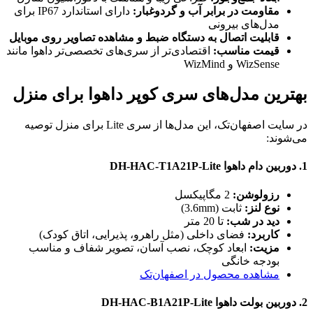
مقاومت در برابر آب و گردوغبار:
دارای استاندارد IP67 برای
مدل‌های بیرونی
قابلیت اتصال به دستگاه ضبط و مشاهده تصاویر روی موبایل
قیمت مناسب:
اقتصادی‌تر از سری‌های تخصصی‌تر داهوا مانند
WizSense و WizMind
بهترین مدل‌های سری کوپر داهوا برای منزل
در سایت اصفهان‌تک، این مدل‌ها از سری Lite برای منزل توصیه
می‌شوند:
1.
دوربین دام داهوا DH-HAC-T1A21P-Lite
رزولوشن:
2 مگاپیکسل
نوع لنز:
ثابت (3.6mm)
دید در شب:
تا 20 متر
کاربرد:
فضای داخلی (مثل راهرو، پذیرایی، اتاق کودک)
مزیت:
ابعاد کوچک، نصب آسان، تصویر شفاف و مناسب
بودجه خانگی
مشاهده محصول در اصفهان‌تک
2.
دوربین بولت داهوا DH-HAC-B1A21P-Lite