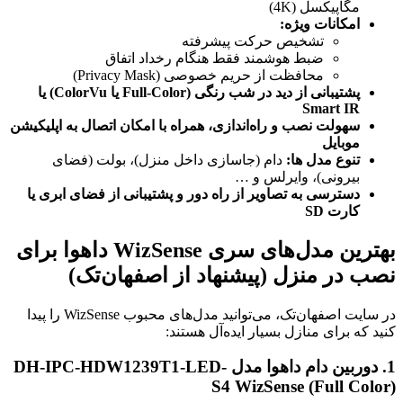
مگاپیکسل (4K)
امکانات ویژه:
تشخیص حرکت پیشرفته
ضبط هوشمند فقط هنگام رخداد اتفاق
محافظت از حریم خصوصی (Privacy Mask)
پشتیبانی از دید در شب رنگی (Full-Color یا ColorVu) یا
Smart IR
سهولت نصب و راه‌اندازی، همراه با امکان اتصال به اپلیکیشن
موبایل
تنوع مدل ها:
دام (جاسازی داخل منزل)، بولت (فضای
بیرونی)، وایرلس و …
دسترسی به تصاویر از راه دور و پشتیبانی از فضای ابری یا
کارت SD
بهترین مدل‌های سری WizSense داهوا برای
نصب در منزل (پیشنهاد از اصفهان‌تک)
در سایت اصفهان‌تک، می‌توانید مدل‌های محبوب WizSense را پیدا
کنید که برای منازل بسیار ایده‌آل هستند:
1.
دوربین دام داهوا مدل DH-IPC-HDW1239T1-LED-
S4 WizSense (Full Color)