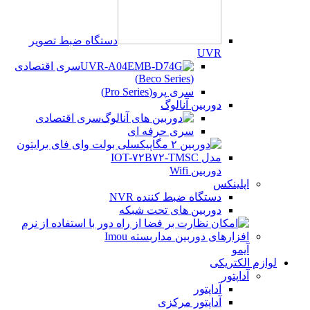
دستگاه ضبط تصویر
UVR
سری اقتصادی
(Beco Series)
سری پرو(Pro Series)
دوربین آنالوگ
سری اقتصادی
سری حرفه ای
دوربین Wifi
اپلینکس
دستگاه ضبط کننده NVR
دوربین های تحت شبکه
آیمو
لوازم الکتریکی
آداپتور
آداپتور
آداپتور مرکزی