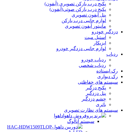
پکیج درب بازکن تصویری (آیفون)
پکیج درب بازکن صوتی(آیفون)
پنل آیفون تصویری
لوازم جانبی درب بازکن
مانیتور آیفون تصویری
دزدگیر خودرو
استیل میت
ایزیکار
لوازم جانبی دزدگیر خودرو
ردیاب
ردیاب خودرو
ردیاب شخصی
رک ایستاده
رک دیواری
سیستم های حفاظتی
پکیج دزگیر
پنل دزدگیر
چشم دزدگیر
باتری
سیستم های نظارت تصویری
داهوا
سیستم آنالوگ