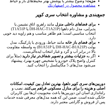
مزیت:
وضوح بیشتر یا پوشش بهتر محیط‌های باز و حیاط
مشاهده محصول در اصفهان‌تک
جمع‌بندی و مشاوره انتخاب سری کوپر
برای فضاهای داخلی منزل
مانند راهرو، اتاق نشیمن یا
پذیرایی، مدل دام داهوا (DH-HAC-T1A21P یا T1A51P)
انتخاب مناسبی است؛ هم ظاهر مناسب و هم زاویه دید خوبی
دارد.
برای فضای باز خانه
مانند حیاط، ورودی یا پارکینگ، مدل
بولت (DH-HAC-B1A21P یا B1A51P) به واسطه مقاومت
بالا در برابر آب و گرد و غبار انتخاب ایده‌آلی‌ست.
اگر به
جزئیات بیشتر و تصویر شفاف‌تر نیاز دارید
(مثلاً برای
کنترل واضح پلاک خودرو یا تشخیص چهره بهتر)، پیشنهاد
می‌شود مدل‌های 5 مگاپیکسل را انتخاب کنید.
دوربین‌های سری کوپر داهوا، بهترین تعادل بین کیفیت، امکانات
اصلی و هزینه را برای منازل مسکونی فراهم می‌کنند.
نصب و
راه‌اندازی آسان این دوربین‌ها باعث محبوبیت آن‌ها بین کاربران
خانگی شده است. ضمن این که همه مدل‌های معرفی شده خدمات
پس از فروش و گارانتی معتبر دارند.