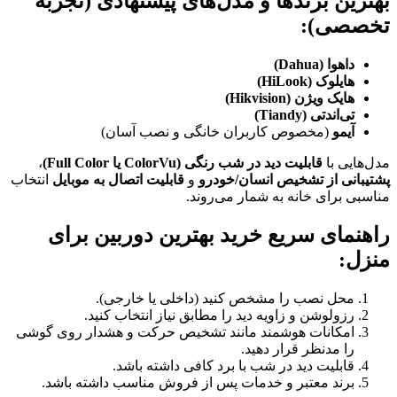
بهترین برندها و مدل‌های پیشنهادی (تجربه
تخصصی):
داهوا (Dahua)
هایلوک (HiLook)
هایک ویژن (Hikvision)
تی‌اند‌تی (Tiandy)
آیمو
(مخصوص کاربران خانگی و نصب آسان)
مدل‌هایی با
قابلیت دید در شب رنگی (ColorVu یا Full Color)
،
پشتیبانی از تشخیص انسان/خودرو
و
قابلیت اتصال به موبایل
انتخاب
مناسبی برای خانه به شمار می‌روند.
راهنمای سریع خرید بهترین دوربین برای
منزل:
محل نصب را مشخص کنید (داخلی یا خارجی).
رزولوشن و زاویه دید را مطابق نیاز انتخاب کنید.
امکانات هوشمند مانند تشخیص حرکت و هشدار روی گوشی
را مدنظر قرار دهید.
قابلیت دید در شب با برد کافی داشته باشد.
برند معتبر و خدمات پس از فروش مناسب داشته باشد.