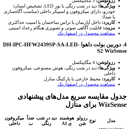
رزولوشن:
5 مگاپیکسل
ویژگی‌ها:
دید در شب رنگی با نور LED، تشخیص انسان/
خودرو، دارای میکروفون و اسپیکر داخلی (مناسب آگاه‌سازی
با صدا)
کاربرد:
داخل آپارتمان یا تراس ساختمان با امنیت حداکثری
مزیت:
قابلیت آگاهی صوتی و تصویری هنگام رخداد امنیتی
مشاهده محصول در اصفهان‌تک
4.
دوربین بولت داهوا DH-IPC-HFW2439SP-SA-LED-
S2 WizSense
رزولوشن:
4 مگاپیکسل
ویژگی‌ها:
دید در شب رنگی، هوش مصنوعی، میکروفون
داخلی
کاربرد:
محیط خارجی یا پارکینگ منازل
مشاهده محصول در اصفهان‌تک
جدول مقایسه سریع مدل‌های پیشنهادی
WizSense برای منازل
رزولو
هوشمند
دید در شب
ضدآ
میکروفون
مدل
نوع
شن
ی AI
رنگی
ب
داخلی