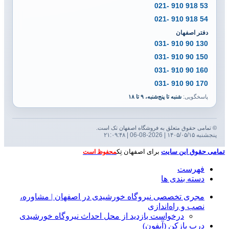
53 918 910 -021
54 918 910 -021
دفتر اصفهان
130 90 910 -031
150 90 910 -031
160 90 910 -031
170 90 910 -031
پاسخگویی:
شنبه تا پنج‌شنبه، ۹ تا ۱۸
© تمامی حقوق متعلق به فروشگاه اصفهان تک است.
پنجشنبه ۱۴۰۵/۰۵/۱۵ | 2026-08-06 | ۲۱:۰۹:۴۹
تمامی حقوق این سایت
برای اصفهان تِک
محفوظ است
فهرست
دسته بندی ها
مجری تخصصی نیروگاه خورشیدی در اصفهان | مشاوره،
نصب و راه‌اندازی
درخواست بازدید از محل احداث نیروگاه خورشیدی
درب بازکن (آیفون)