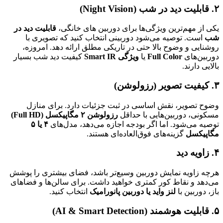
۲. قابلیت دید در شب (Night Vision)
یکی از مهم‌ترین ویژگی‌ها برای دوربین های خانگی،
قابلیت دید در
شب
است. توصیه می‌شود دوربینی انتخاب کنید که تصویری با
روشنایی و وضوح بالا حتی در تاریکی مطلق ارائه دهد. امروزه،
دوربین‌های
Full Color
یا
ویژگی Smart IR
کیفیت دید شب بسیار
بالایی دارند.
۳. کیفیت تصویر (رزولوشن)
وضوح تصویر، نقش اساسی در ثبت جزئیات دارد. برای منازل
مسکونی، دوربین‌هایی با حداقل
رزولوشن ۲ مگاپیکسل (Full HD)
توصیه می‌شود. اما اگر بودجه اجازه می‌دهد، مدل‌های
۴ یا ۵
مگاپیکسل
گزینه‌های فوق‌العاده‌ای هستند.
۴. زاویه دید
هرچه زاویه نمایش دوربین وسیع‌تر باشد، فضای بیشتری را پوشش
می‌دهد و نقاط کور کمتری خواهید داشت. برای سالن‌ها و فضاهای
باز، دوربین با
لنز واید یا دوربین پانورامیک
انتخاب کنید.
۵. قابلیت هوشمند (AI & Smart Detection)