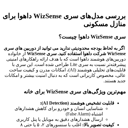
بررسی مدل‌های سری WizSense داهوا برای
منازل مسکونی
سری WizSense داهوا چیست؟
اگر به لحاظ بودجه محدودیتی ندارید می توانید از دوربین های سری
WizSense شرکت داهوا استفاده کنید. سری WizSense
از خانواده
دوربین‌های هوشمند داهوا است که با هدف ارائه راهکارهای امنیتی
پیشرفته‌تر نسبت به سری Lite طراحی شده است. این سری با
قابلیت‌های تحلیلی هوشمند (AI)، امکانات مدرن و کیفیت ساخت
عالی، مخصوص کاربرانی است که به دنبال امنیت بیشتر و امکانات
جدید هستند.
مهم‌ترین ویژگی‌های سری WizSense برای خانه
قابلیت تشخیص هوشمند (AI Detection):
شناسایی انسان و خودرو برای کاهش هشدارهای
اشتباه (False Alarm)
ارسال هشدارهای دقیق به موبایل یا پنل کاربری
کیفیت تصویر بالا:
اغلب با سنسورهای ۲، ۵ یا حتی ۸