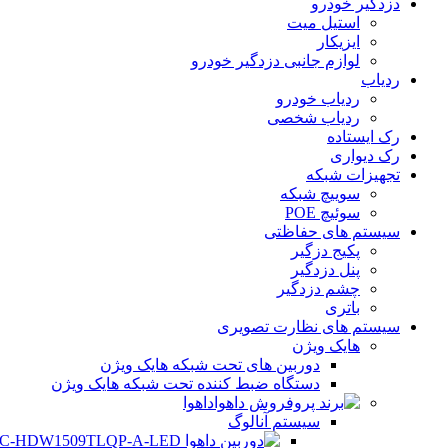
دزدگیر خودرو
استیل میت
ایزیکار
لوازم جانبی دزدگیر خودرو
ردیاب
ردیاب خودرو
ردیاب شخصی
رک ایستاده
رک دیواری
تجهیزات شبکه
سوییچ شبکه
سوئیچ POE
سیستم های حفاظتی
پکیج دزگیر
پنل دزدگیر
چشم دزدگیر
باتری
سیستم های نظارت تصویری
هایک ویژن
دوربین های تحت شبکه هایک ویژن
دستگاه ضبط کننده تحت شبکه هایک ویژن
داهوا
سیستم آنالوگ