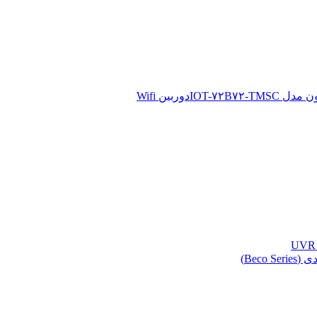
دوربین Wifi
Beco )