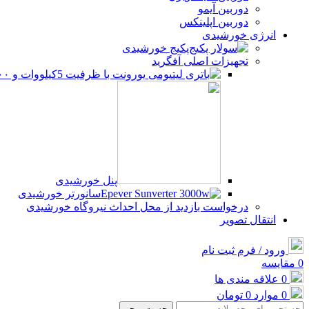
دوربین آیمو
دوربین اپلینکس
انرژی خورشیدی
پکیج خورشیدی
تجهیزات اصلی آفگرید
پنل خورشیدی
سانورتر خورشیدی
درخواست بازدید از محل احداث نیروگاه خورشیدی
انتقال تصویر
ورود / فرم ثبت نام
0
مقایسه
0
علاقه مندی ها
0
موارد
0
تومان
جست و جو