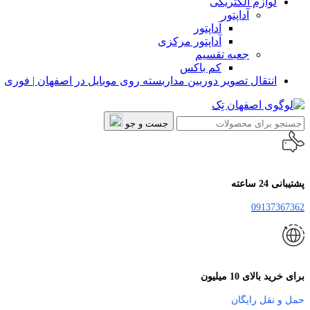
لوازم الکتریکی
آداپتور
آداپتور
آداپتور مرکزی
جعبه تقسیم
کم باکس
انتقال تصویر دوربین مداربسته روی موبایل در اصفهان | فوری
جست و جو
پشتیبانی 24 ساعته
09137367362
برای خرید بالای 10 میلیون
حمل و نقل رایگان