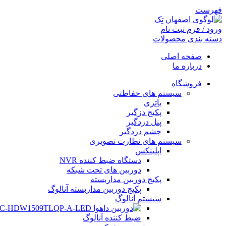
فهرست
ورود / فرم ثبت نام
دسته بندی محصولات
صفحه اصلی
درباره ما
فروشگاه
سیستم های حفاظتی
باتری
پکیج دزگیر
پنل دزدگیر
چشم دزدگیر
سیستم های نظارت تصویری
اپلینکس
دستگاه ضبط کننده NVR
دوربین های تحت شبکه
پکیج دوربین مداربسته
پکیج دوربین مداربسته آنالوگ
سیستم آنالوگ
ضبط کننده آنالوگ