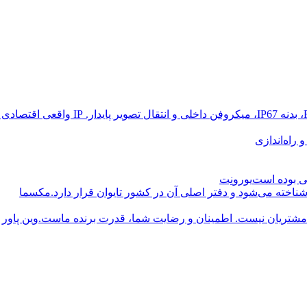
راه‌اندازی
یورونِت
مکسما
وین پاور