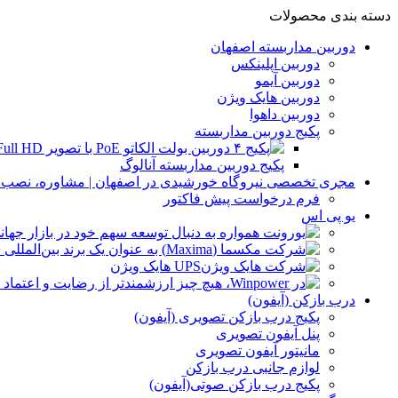
دسته بندی محصولات
دوربین مداربسته اصفهان
دوربین اپلینکس
دوربین آیمو
دوربین هایک ویژن
دوربین داهوا
پکیج دوربین مداربسته
پکیج دوربین مداربسته آنالوگ
مجری تخصصی نیروگاه خورشیدی در اصفهان | مشاوره، نصب و 
فرم درخواست پیش فاکتور
یو پی اس
UPS هایک ویژن
درب بازکن (آیفون)
پکیج درب بازکن تصویری (آیفون)
پنل آیفون تصویری
مانیتور آیفون تصویری
لوازم جانبی درب بازکن
پکیج درب بازکن صوتی(آیفون)