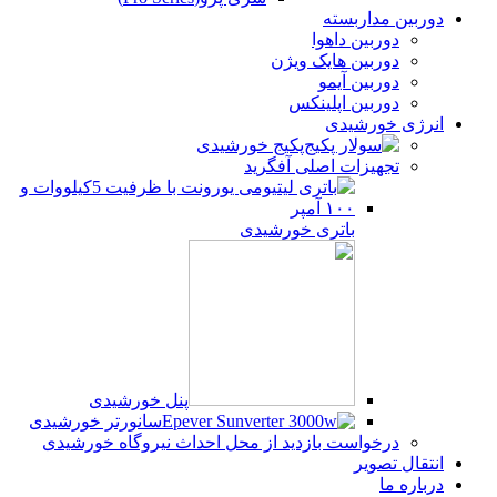
دوربین مداربسته
دوربین داهوا
دوربین هایک ویژن
دوربین آیمو
دوربین اپلینکس
انرژی خورشیدی
پکیج خورشیدی
تجهیزات اصلی آفگرید
باتری خورشیدی
پنل خورشیدی
سانورتر خورشیدی
درخواست بازدید از محل احداث نیروگاه خورشیدی
انتقال تصویر
درباره ما