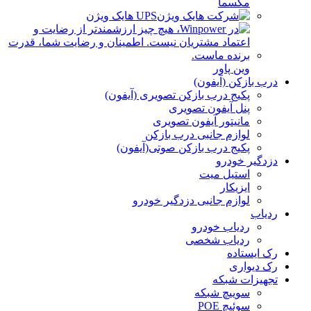
مکسما
UPS هایک ویژن
وین پاور
درب بازکن (آیفون)
پکیج درب بازکن تصویری (آیفون)
پنل آیفون تصویری
مانیتور آیفون تصویری
لوازم جانبی درب بازکن
پکیج درب بازکن صوتی(آیفون)
دزدگیر خودرو
استیل میت
ایزیکار
لوازم جانبی دزدگیر خودرو
ردیاب
ردیاب خودرو
ردیاب شخصی
رک ایستاده
رک دیواری
تجهیزات شبکه
سوییچ شبکه
سوئیچ POE