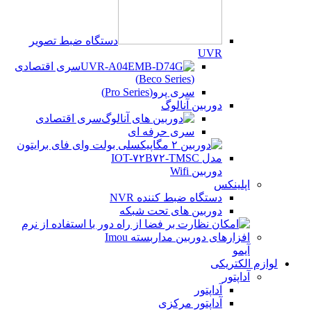
دستگاه ضبط تصویر
UVR
سری اقتصادی
(Beco Series)
سری پرو(Pro Series)
دوربین آنالوگ
سری اقتصادی
سری حرفه ای
دوربین Wifi
اپلینکس
دستگاه ضبط کننده NVR
دوربین های تحت شبکه
آیمو
لوازم الکتریکی
آداپتور
آداپتور
آداپتور مرکزی