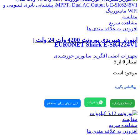
مقایسه
مشاهده سریع
افزودن به علاقه مندی ها
اینورتر هیبریدی یورونت 4200 وات 24 ولت |
EURONET Shark E‑SK4224V1
تجهیزات اصلی آفگرید
,
سانورتر خورشیدی
امتیاز
0
از 5
موجود است
تماس بگیرید
واتس‌اپ
استعلام (پیامک)
کپی عنوان برای استعلام
مقایسه
مشاهده سریع
افزودن به علاقه مندی ها