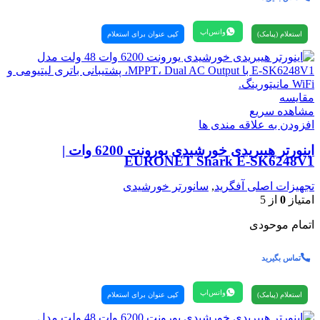
واتس‌اپ
استعلام (پیامک)
کپی عنوان برای استعلام
مقایسه
مشاهده سریع
افزودن به علاقه مندی ها
اینورتر هیبریدی خورشیدی یورونت 6200 وات |
EURONET Shark E‑SK6248V1
تجهیزات اصلی آفگرید
,
سانورتر خورشیدی
امتیاز
0
از 5
اتمام موحودی
تماس بگیرید
واتس‌اپ
استعلام (پیامک)
کپی عنوان برای استعلام