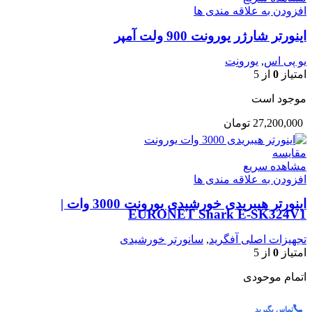
افزودن به علاقه مندی ها
اینورتر شارژر یورونت 900 ولت آمپر
یو پی اس
,
یورونِت
امتیاز
0
از 5
موجود است
27,200,000
تومان
مقایسه
مشاهده سریع
افزودن به علاقه مندی ها
اینورتر هیبریدی خورشیدی یورونت 3000 وات |
EURONET Shark E‑SK324V1
تجهیزات اصلی آفگرید
,
سانورتر خورشیدی
امتیاز
0
از 5
اتمام موحودی
تماس بگیرید