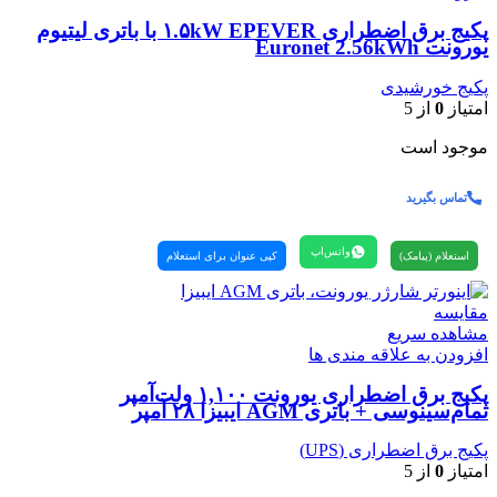
پکیج برق اضطراری ۱.۵kW EPEVER با باتری لیتیوم
یورونت Euronet 2.56kWh
پکیج خورشیدی
امتیاز
0
از 5
موجود است
تماس بگیرید
واتس‌اپ
استعلام (پیامک)
کپی عنوان برای استعلام
مقایسه
مشاهده سریع
افزودن به علاقه مندی ها
پکیج برق اضطراری یورونت ۱,۱۰۰ ولت‌آمپر
تمام‌سینوسی + باتری AGM ایبیزا ۲۸ آمپر
پکیج برق اضطراری (UPS)
امتیاز
0
از 5