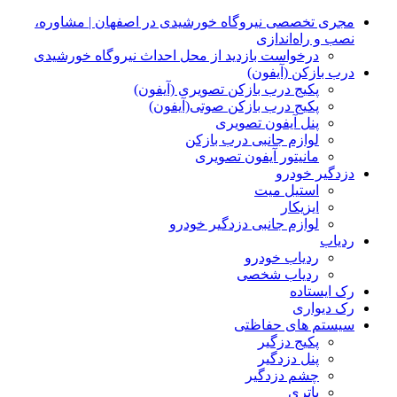
مجری تخصصی نیروگاه خورشیدی در اصفهان | مشاوره،
نصب و راه‌اندازی
درخواست بازدید از محل احداث نیروگاه خورشیدی
درب بازکن (آیفون)
پکیج درب بازکن تصویری (آیفون)
پکیج درب بازکن صوتی(آیفون)
پنل آیفون تصویری
لوازم جانبی درب بازکن
مانیتور آیفون تصویری
دزدگیر خودرو
استیل میت
ایزیکار
لوازم جانبی دزدگیر خودرو
ردیاب
ردیاب خودرو
ردیاب شخصی
رک ایستاده
رک دیواری
سیستم های حفاظتی
پکیج دزگیر
پنل دزدگیر
چشم دزدگیر
باتری