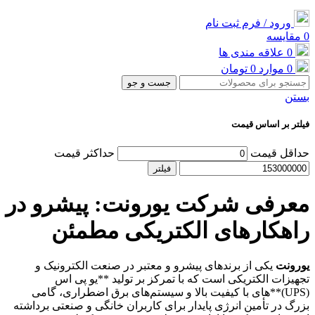
ورود / فرم ثبت نام
0
مقایسه
0
علاقه مندی ها
0
موارد
0
تومان
جست و جو
بستن
فیلتر بر اساس قیمت
حداقل قیمت
حداکثر قیمت
فیلتر
معرفی شرکت یورونت: پیشرو در
راهکارهای الکتریکی مطمئن
یورونت
یکی از برندهای پیشرو و معتبر در صنعت الکترونیک و
تجهیزات الکتریکی است که با تمرکز بر تولید **یو پی اس
(UPS)**های با کیفیت بالا و سیستم‌های برق اضطراری، گامی
بزرگ در تأمین انرژی پایدار برای کاربران خانگی و صنعتی برداشته