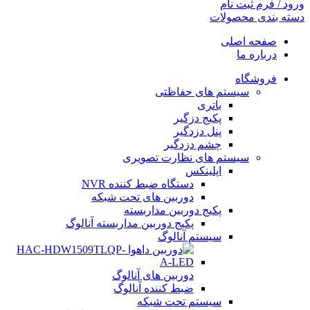
ورود / فرم ثبت نام
دسته بندی محصولات
صفحه اصلی
درباره ما
فروشگاه
سیستم های حفاظتی
باتری
پکیج دزگیر
پنل دزدگیر
چشم دزدگیر
سیستم های نظارت تصویری
اپلینکس
دستگاه ضبط کننده NVR
دوربین های تحت شبکه
پکیج دوربین مداربسته
پکیج دوربین مداربسته آنالوگ
سیستم آنالوگ
دوربین های آنالوگ
ضبط کننده آنالوگ
سیستم تحت شبکه