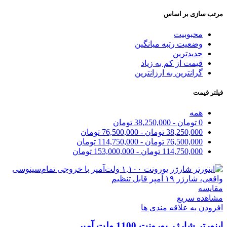
مرتب سازی بر اساس
محبوبیت
وضعیت رتبه میانگین
جدیدترین
قیمت از کم به زیاد
گرانترین به ارزانترین
فیلتر قیمت
همه
0
تومان
-
38,250,000
تومان
38,250,000
تومان
-
76,500,000
تومان
76,500,000
تومان
-
114,750,000
تومان
114,750,000
تومان
-
153,000,000
تومان
مقایسه
مشاهده سریع
افزودن به علاقه مندی ها
اینورتر شارژر یورونت 1100 ولت آمپر