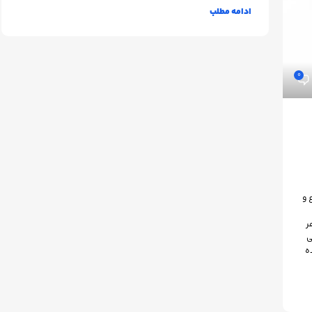
ادامه مطلب
0
 و
ر
ی
ه