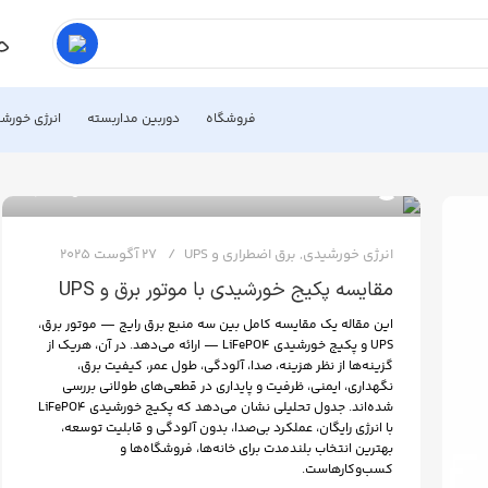
فروشگاه
دوربین مداربسته
انرژی خورش
0
مجید میرشاه جعفری
انرژی خورشیدی
,
برق اضطراری و UPS
27 آگوست 2025
مقایسه پکیج خورشیدی با موتور برق و UPS
این مقاله یک مقایسه کامل بین سه منبع برق رایج — موتور برق،
UPS و پکیج خورشیدی LiFePO4 — ارائه می‌دهد. در آن، هریک از
گزینه‌ها از نظر هزینه، صدا، آلودگی، طول عمر، کیفیت برق،
نگهداری، ایمنی، ظرفیت و پایداری در قطعی‌های طولانی بررسی
شده‌اند. جدول تحلیلی نشان می‌دهد که پکیج خورشیدی LiFePO4
با انرژی رایگان، عملکرد بی‌صدا، بدون آلودگی و قابلیت توسعه،
بهترین انتخاب بلندمدت برای خانه‌ها، فروشگاه‌ها و
کسب‌وکارهاست.