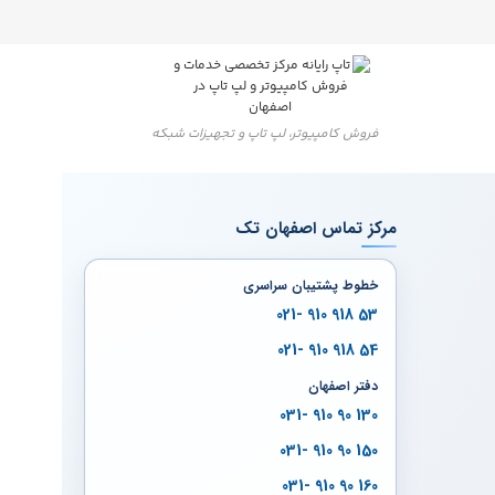
فروش کامپیوتر، لپ تاپ و تجهیزات شبکه
مرکز تماس اصفهان تک
خطوط پشتیبان سراسری
53 918 910 -021
54 918 910 -021
دفتر اصفهان
130 90 910 -031
150 90 910 -031
160 90 910 -031