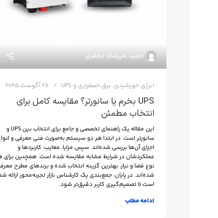
مجید میرشاه جعفری
انرژی خورشیدی
,
برق اضطراری و UPS
28 آگوست 2025
UPS بخرم یا سانورتر؟ مقایسه کامل برای
انتخاب مطمئن
فیس بوک
این مقاله یک راهنمای تخصصی و جامع برای انتخاب بین UPS و
تویتر
سانورتر است. در ابتدا هر دو سیستم به‌صورت فنی معرفی و انواع
اجزای آن‌ها بررسی شده‌اند. سپس مزایا، معایب، کاربردها و
اینستاگرم
عملکردشان در شرایط مشابه مقایسه شده است. همچنین برای ه
نوع فضا و نیاز، بهترین گزینه انتخاب شده و برندهای مطرح معرف
یوتیوب
شده‌اند. در پایان، جمع‌بندی یک کارشناس بازار تجربه‌محور ارائه شد
است تا تصمیم‌گیری کاربر دقیق‌تر شود.
پینترست
ادامه مطلب
تلگرام