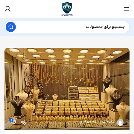
0
مجید میرشاه جعفری