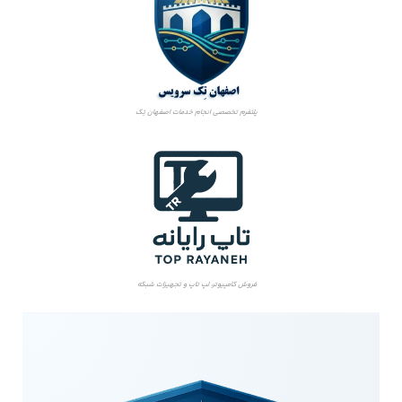
پلتفرم تخصصی انجام خدمات اصفهان تِک
فروش کامپیوتر، لپ تاپ و تجهیزات شبکه