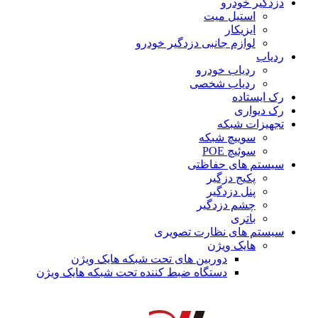
دزدگیر خودرو
استیل میت
ایزیکار
لوازم جانبی دزدگیر خودرو
ردیاب
ردیاب خودرو
ردیاب شخصی
رک ایستاده
رک دیواری
تجهیزات شبکه
سوییچ شبکه
سوئیچ POE
سیستم های حفاظتی
پکیج دزگیر
پنل دزدگیر
چشم دزدگیر
باتری
سیستم های نظارت تصویری
هایک ویژن
دوربین های تحت شبکه هایک ویژن
دستگاه ضبط کننده تحت شبکه هایک ویژن