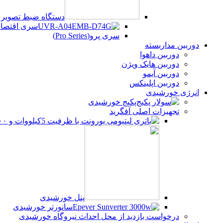
دستگاه ضبط تصویر UVR
سری اقتصادی (Series
سری پرو(Pro Series)
دوربین مداربسته
دوربین داهوا
دوربین هایک ویژن
دوربین آیمو
دوربین اپلینکس
انرژی خورشیدی
پکیج خورشیدی
تجهیزات اصلی آفگرید
پنل خورشیدی
سانورتر خورشیدی
درخواست بازدید از محل احداث نیروگاه خورشیدی