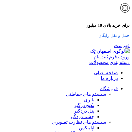
برای خرید بالای 10 میلیون
حمل و نقل رایگان
فهرست
ورود / فرم ثبت نام
دسته بندی محصولات
صفحه اصلی
درباره ما
فروشگاه
سیستم های حفاظتی
باتری
فیس بوک
پکیج دزگیر
پنل دزدگیر
تویتر
چشم دزدگیر
سیستم های نظارت تصویری
اینستاگرم
اپلینکس