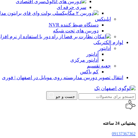
سری اقتصادی
سری حرفه ای
اپلینکس
دستگاه ضبط کننده NVR
دوربین های تحت شبکه
لوازم الکتریکی
آداپتور
آداپتور
آداپتور مرکزی
جعبه تقسیم
کم باکس
انتقال تصویر دوربین مداربسته روی موبایل در اصفهان | فوری
جست و جو
پشتیبانی 24 ساعته
09137367362