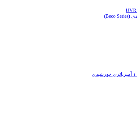
Beco )
باتری خورشیدی