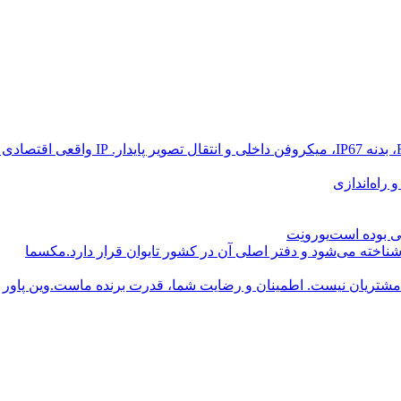
راه‌اندازی
یورونِت
مکسما
وین پاور