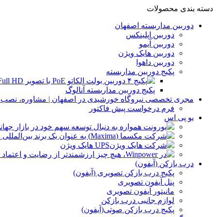
دسته بندی محصولات
دوربین مداربسته اصفهان
دوربین اپلینکس
دوربین آیمو
دوربین هایک ویژن
دوربین داهوا
پکیج دوربین مداربسته
پکیج دوربین مداربسته آنالوگ
مجری تخصصی نیروگاه خورشیدی در اصفهان | مشاوره، نصب و 
فرم درخواست پیش فاکتور
یو پی اس
UPS هایک ویژن
درب بازکن (آیفون)
پکیج درب بازکن تصویری (آیفون)
پنل آیفون تصویری
مانیتور آیفون تصویری
لوازم جانبی درب بازکن
پکیج درب بازکن صوتی(آیفون)