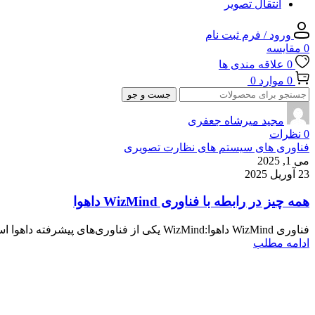
انتقال تصویر
ورود / فرم ثبت نام
0
مقایسه
0
علاقه مندی ها
0
موارد
0
جست و جو
مجید میرشاه جعفری
0
نظرات
فناوری های سیستم های نظارت تصویری
می 1, 2025
23 آوریل 2025
همه چیز در رابطه با فناوری WizMind داهوا
فناوری WizMind داهوا:WizMind یکی از فناوری‌های پیشرفته داهوا است که با هدف بهبود سیستم‌های ...
ادامه مطلب