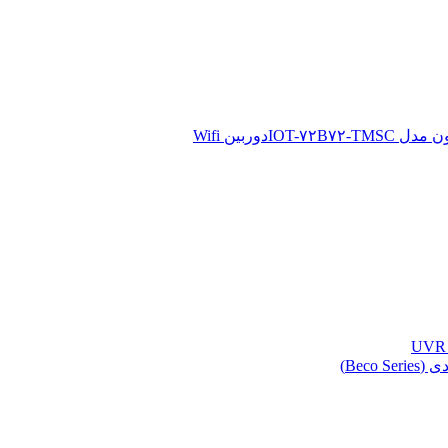
دوربین Wifi
Beco )