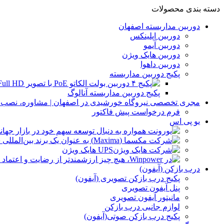
دسته بندی محصولات
دوربین مداربسته اصفهان
دوربین اپلینکس
دوربین آیمو
دوربین هایک ویژن
دوربین داهوا
پکیج دوربین مداربسته
پکیج دوربین مداربسته آنالوگ
مجری تخصصی نیروگاه خورشیدی در اصفهان | مشاوره، نصب و 
فرم درخواست پیش فاکتور
یو پی اس
UPS هایک ویژن
درب بازکن (آیفون)
پکیج درب بازکن تصویری (آیفون)
پنل آیفون تصویری
مانیتور آیفون تصویری
لوازم جانبی درب بازکن
پکیج درب بازکن صوتی(آیفون)