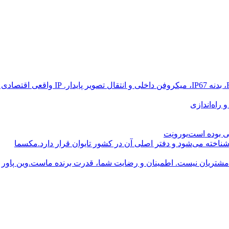
راه‌اندازی
یورونِت
مکسما
وین پاور