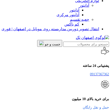
لوازم الکتریکی
آداپتور
آداپتور
آداپتور مرکزی
جعبه تقسیم
کم باکس
انتقال تصویر دوربین مداربسته روی موبایل در اصفهان | فوری
جست و جو
پشتیبانی 24 ساعته
09137367362
برای خرید بالای 10 میلیون
حمل و نقل رایگان