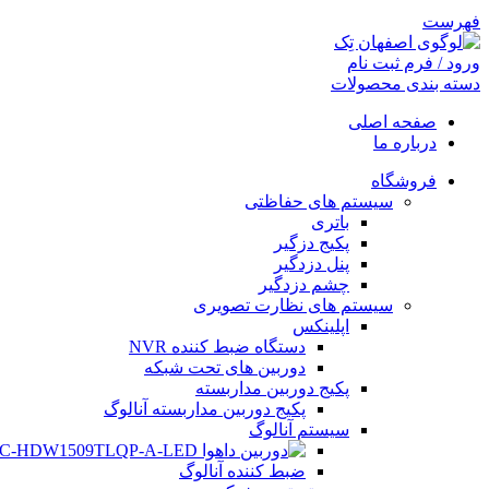
فهرست
ورود / فرم ثبت نام
دسته بندی محصولات
صفحه اصلی
درباره ما
فروشگاه
سیستم های حفاظتی
باتری
پکیج دزگیر
پنل دزدگیر
چشم دزدگیر
سیستم های نظارت تصویری
اپلینکس
دستگاه ضبط کننده NVR
دوربین های تحت شبکه
فیس بوک
پکیج دوربین مداربسته
پکیج دوربین مداربسته آنالوگ
تویتر
سیستم آنالوگ
اینستاگرم
ضبط کننده آنالوگ