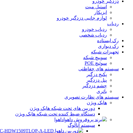
دزدگیر خودرو
استیل میت
ایزیکار
لوازم جانبی دزدگیر خودرو
ردیاب
ردیاب خودرو
ردیاب شخصی
رک ایستاده
رک دیواری
تجهیزات شبکه
سوییچ شبکه
سوئیچ POE
سیستم های حفاظتی
پکیج دزگیر
پنل دزدگیر
چشم دزدگیر
باتری
سیستم های نظارت تصویری
هایک ویژن
دوربین های تحت شبکه هایک ویژن
دستگاه ضبط کننده تحت شبکه هایک ویژن
داهوا
سیستم آنالوگ