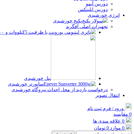
دوربین آیمو
دوربین اپلینکس
انرژی خورشیدی
پکیج خورشیدی
تجهیزات اصلی آفگرید
پنل خورشیدی
سانورتر خورشیدی
درخواست بازدید از محل احداث نیروگاه خورشیدی
انتقال تصویر
ورود / فرم ثبت نام
0
مقایسه
0
علاقه مندی ها
0
موارد
0
تومان
جست و جو