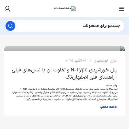
0
مجید میرشاه جعفری
انرژی خورشیدی
31 اکتبر 2025
پنل خورشیدی N‑Type و تفاوت آن با نسل‌های قبلی
| راهنمای فنی اصفهان‌تک
چکیده مقاله:
این مقاله به بررسی علمی نسل جدید پنل‌های خورشیدی N‑Type و مقایسهٔ عملکرد آن با پنل‌های P‑Type
می‌پردازد. تفاوت ساختار اتمی، ضریب حرارتی، مقاومت در برابر LID و PID و افزایش راندمان در اقلیم خشک اصفهان
محور اصلی تحلیل است. در پایان، اثر فناوری‌های TOPCon، HJT و IBC بر سودآوری نیروگاه‌های خانگی و صنعتی
اصفهان‌تک مدل‌سازی شده است تا سرمایه‌گذاران بتوانند بر اساس داده‌های واقعی تصمیم بگیرند.
ادامه مطلب