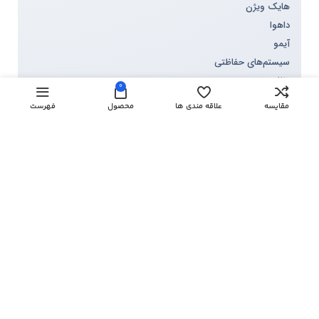
هایک ویژن
داهوا
آیمو
سیستم‌های حفاظتی
نظارت تصویری
0
مقایسه
علاقه مندی ها
محصول
فهرست
مرکز تماس اصفهان تک
خطوط پشتیبان سراسری
53 918 910 -021
54 918 910 -021
دفتر اصفهان
130 90 910 -031
150 90 910 -031
160 90 910 -031
170 90 910 -031