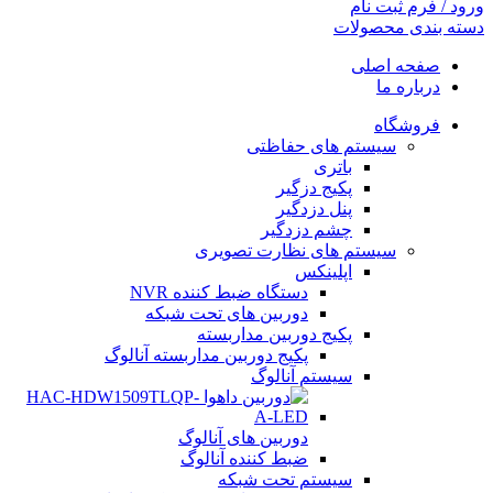
ورود / فرم ثبت نام
دسته بندی محصولات
صفحه اصلی
درباره ما
فروشگاه
سیستم های حفاظتی
باتری
پکیج دزگیر
پنل دزدگیر
چشم دزدگیر
سیستم های نظارت تصویری
اپلینکس
دستگاه ضبط کننده NVR
دوربین های تحت شبکه
پکیج دوربین مداربسته
پکیج دوربین مداربسته آنالوگ
سیستم آنالوگ
دوربین های آنالوگ
ضبط کننده آنالوگ
سیستم تحت شبکه