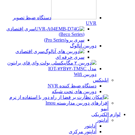
دستگاه ضبط تصویر
UVR
سری اقتصادی
(Beco Series)
سری پرو(Pro Series)
دوربین آنالوگ
سری اقتصادی
سری حرفه ای
دوربین Wifi
اپلینکس
دستگاه ضبط کننده NVR
دوربین های تحت شبکه
آیمو
لوازم الکتریکی
آداپتور
آداپتور
آداپتور مرکزی