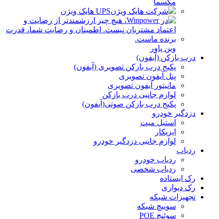
مکسما
UPS هایک ویژن
وین پاور
درب بازکن (آیفون)
پکیج درب بازکن تصویری (آیفون)
پنل آیفون تصویری
مانیتور آیفون تصویری
لوازم جانبی درب بازکن
پکیج درب بازکن صوتی(آیفون)
دزدگیر خودرو
استیل میت
ایزیکار
لوازم جانبی دزدگیر خودرو
ردیاب
ردیاب خودرو
ردیاب شخصی
رک ایستاده
رک دیواری
تجهیزات شبکه
سوییچ شبکه
سوئیچ POE