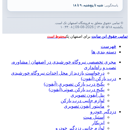
پاسخگویی:
شنبه تا پنج‌شنبه، ۹ تا ۱۸
© تمامی حقوق متعلق به فروشگاه اصفهان تک است.
یکشنبه ۱۴۰۵/۰۵/۱۸ | 2026-08-09 | ۱۰:۴۴:۰۹
تمامی حقوق این سایت
برای اصفهان تِک
محفوظ است
فهرست
دسته بندی ها
مجری تخصصی نیروگاه خورشیدی در اصفهان | مشاوره،
نصب و راه‌اندازی
درخواست بازدید از محل احداث نیروگاه خورشیدی
درب بازکن (آیفون)
پکیج درب بازکن تصویری (آیفون)
پکیج درب بازکن صوتی(آیفون)
پنل آیفون تصویری
لوازم جانبی درب بازکن
مانیتور آیفون تصویری
دزدگیر خودرو
استیل میت
ایزیکار
لوازم جانبی دزدگیر خودرو