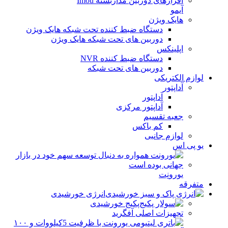
آیمو
هایک ویژن
دستگاه ضبط کننده تحت شبکه هایک ویژن
دوربین های تحت شبکه هایک ویژن
اپلینکس
دستگاه ضبط کننده NVR
دوربین های تحت شبکه
لوازم الکتریکی
آداپتور
آداپتور
آداپتور مرکزی
جعبه تقسیم
کم باکس
لوازم جانبی
یو پی اس
یورونِت
متفرقه
انرژی خورشیدی
پکیج خورشیدی
تجهیزات اصلی آفگرید