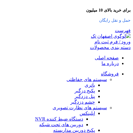
برای خرید بالای 10 میلیون
حمل و نقل رایگان
فهرست
ورود / فرم ثبت نام
دسته بندی محصولات
صفحه اصلی
درباره ما
فروشگاه
سیستم های حفاظتی
باتری
پکیج دزگیر
پنل دزدگیر
چشم دزدگیر
سیستم های نظارت تصویری
اپلینکس
دستگاه ضبط کننده NVR
دوربین های تحت شبکه
پکیج دوربین مداربسته