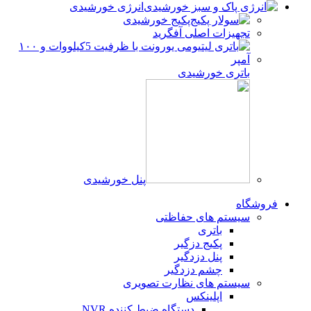
انرژی خورشیدی
پکیج خورشیدی
تجهیزات اصلی آفگرید
باتری خورشیدی
پنل خورشیدی
فروشگاه
سیستم های حفاظتی
باتری
پکیج دزگیر
پنل دزدگیر
چشم دزدگیر
سیستم های نظارت تصویری
اپلینکس
دستگاه ضبط کننده NVR