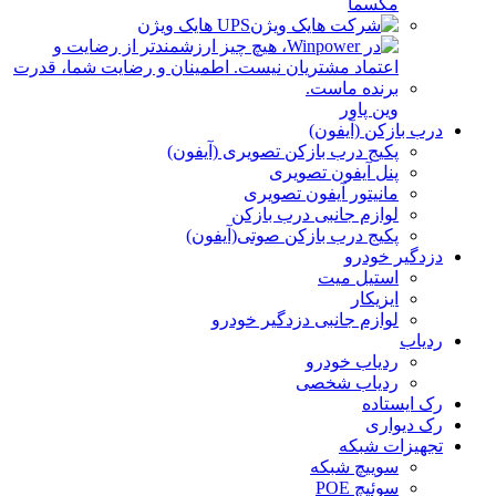
مکسما
UPS هایک ویژن
وین پاور
درب بازکن (آیفون)
پکیج درب بازکن تصویری (آیفون)
پنل آیفون تصویری
مانیتور آیفون تصویری
لوازم جانبی درب بازکن
پکیج درب بازکن صوتی(آیفون)
دزدگیر خودرو
استیل میت
ایزیکار
لوازم جانبی دزدگیر خودرو
ردیاب
ردیاب خودرو
ردیاب شخصی
رک ایستاده
رک دیواری
تجهیزات شبکه
سوییچ شبکه
سوئیچ POE