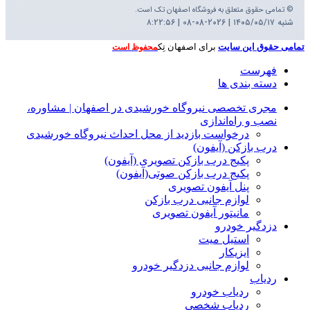
© تمامی حقوق متعلق به فروشگاه اصفهان تک است.
شنبه ۱۴۰۵/۰۵/۱۷ | 2026-08-08 | ۸:۲۲:۵۷
تمامی حقوق این سایت
برای اصفهان تِک
محفوظ است
فهرست
دسته بندی ها
مجری تخصصی نیروگاه خورشیدی در اصفهان | مشاوره،
نصب و راه‌اندازی
درخواست بازدید از محل احداث نیروگاه خورشیدی
درب بازکن (آیفون)
پکیج درب بازکن تصویری (آیفون)
پکیج درب بازکن صوتی(آیفون)
پنل آیفون تصویری
لوازم جانبی درب بازکن
مانیتور آیفون تصویری
دزدگیر خودرو
استیل میت
ایزیکار
لوازم جانبی دزدگیر خودرو
ردیاب
ردیاب خودرو
ردیاب شخصی