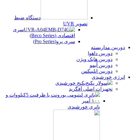
دستگاه ضبط
تصویر UVR
سری
اقتصادی (Beco Series)
سری پرو(Pro Series)
دوربین مداربسته
دوربین داهوا
دوربین هایک ویژن
دوربین آیمو
دوربین اپلینکس
انرژی خورشیدی
پکیج خورشیدی
تجهیزات اصلی آفگرید
باتری خورشیدی