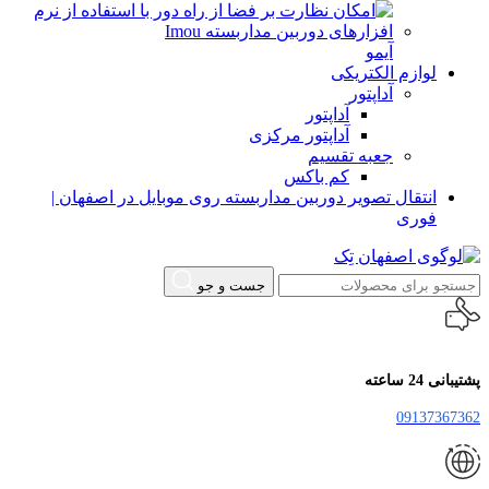
آیمو
لوازم الکتریکی
آداپتور
آداپتور
آداپتور مرکزی
جعبه تقسیم
کم باکس
انتقال تصویر دوربین مداربسته روی موبایل در اصفهان |
فوری
جست و جو
پشتیبانی 24 ساعته
09137367362