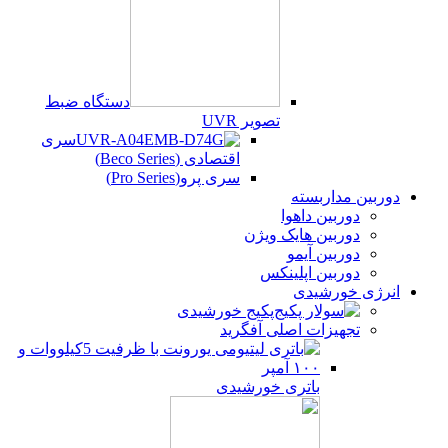
دستگاه ضبط
تصویر UVR
سری
اقتصادی (Beco Series)
سری پرو(Pro Series)
دوربین مداربسته
دوربین داهوا
دوربین هایک ویژن
دوربین آیمو
دوربین اپلینکس
انرژی خورشیدی
پکیج خورشیدی
تجهیزات اصلی آفگرید
باتری خورشیدی