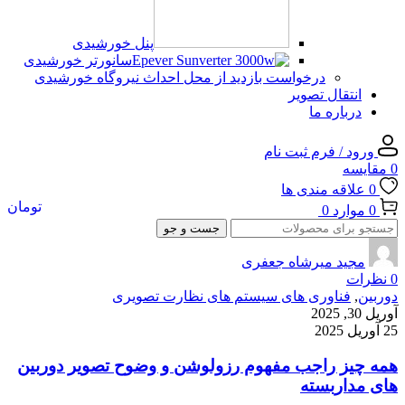
پنل خورشیدی
سانورتر خورشیدی
درخواست بازدید از محل احداث نیروگاه خورشیدی
انتقال تصویر
درباره ما
ورود / فرم ثبت نام
0
مقایسه
0
علاقه مندی ها
تومان
0
موارد
0
جست و جو
مجید میرشاه جعفری
0
نظرات
دوربین
,
فناوری های سیستم های نظارت تصویری
آوریل 30, 2025
25 آوریل 2025
همه چیز راجب مفهوم رزولوشن و وضوح تصویر دوربین
های مداربسته