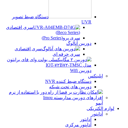
دستگاه ضبط تصویر
UVR
سری اقتصادی
(Beco Series)
سری پرو(Pro Series)
دوربین آنالوگ
سری اقتصادی
سری حرفه ای
دوربین Wifi
اپلینکس
دستگاه ضبط کننده NVR
دوربین های تحت شبکه
آیمو
لوازم الکتریکی
آداپتور
آداپتور
آداپتور مرکزی