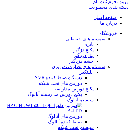
ورود / فرم ثبت نام
دسته بندی محصولات
صفحه اصلی
درباره ما
فروشگاه
سیستم های حفاظتی
باتری
پکیج دزگیر
پنل دزدگیر
چشم دزدگیر
سیستم های نظارت تصویری
اپلینکس
دستگاه ضبط کننده NVR
دوربین های تحت شبکه
پکیج دوربین مداربسته
پکیج دوربین مداربسته آنالوگ
سیستم آنالوگ
دوربین های آنالوگ
ضبط کننده آنالوگ
سیستم تحت شبکه