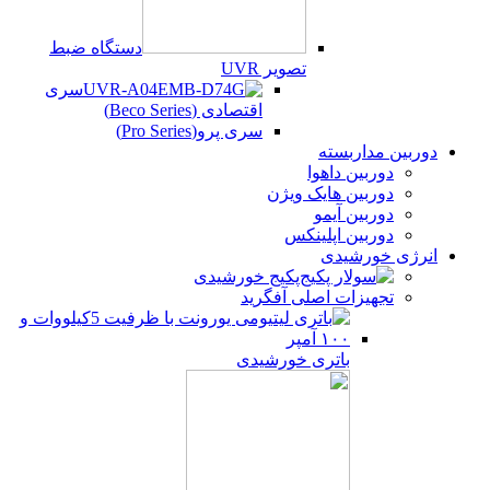
دستگاه ضبط
تصویر UVR
سری
اقتصادی (Beco Series)
سری پرو(Pro Series)
دوربین مداربسته
دوربین داهوا
دوربین هایک ویژن
دوربین آیمو
دوربین اپلینکس
انرژی خورشیدی
پکیج خورشیدی
تجهیزات اصلی آفگرید
باتری خورشیدی