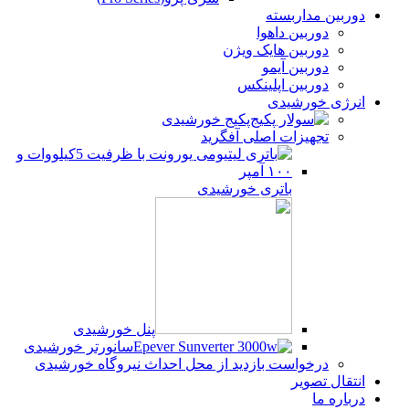
دوربین مداربسته
دوربین داهوا
دوربین هایک ویژن
دوربین آیمو
دوربین اپلینکس
انرژی خورشیدی
پکیج خورشیدی
تجهیزات اصلی آفگرید
باتری خورشیدی
پنل خورشیدی
سانورتر خورشیدی
درخواست بازدید از محل احداث نیروگاه خورشیدی
انتقال تصویر
درباره ما