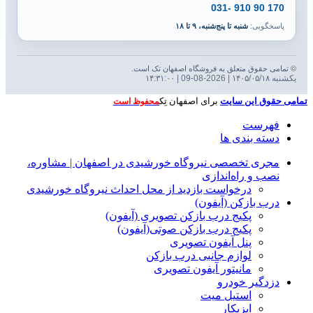
170 90 910 -031
پاسخگویی:
شنبه تا پنج‌شنبه، ۹ تا ۱۸
© تمامی حقوق متعلق به فروشگاه اصفهان تک است.
یکشنبه ۱۴۰۵/۰۵/۱۸ | 2026-08-09 | ۱۴:۳۱:۰۰
تمامی حقوق این سایت
برای اصفهان تِک
محفوظ است
فهرست
دسته بندی ها
مجری تخصصی نیروگاه خورشیدی در اصفهان | مشاوره،
نصب و راه‌اندازی
درخواست بازدید از محل احداث نیروگاه خورشیدی
درب بازکن (آیفون)
پکیج درب بازکن تصویری (آیفون)
پکیج درب بازکن صوتی(آیفون)
پنل آیفون تصویری
لوازم جانبی درب بازکن
مانیتور آیفون تصویری
دزدگیر خودرو
استیل میت
ایزیکار