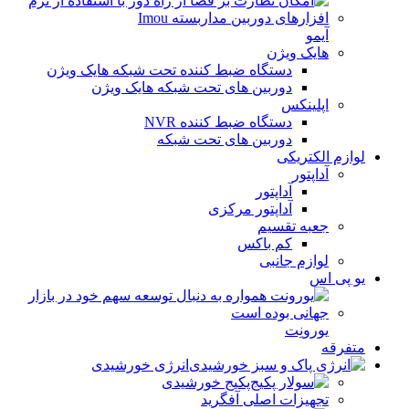
آیمو
هایک ویژن
دستگاه ضبط کننده تحت شبکه هایک ویژن
دوربین های تحت شبکه هایک ویژن
اپلینکس
دستگاه ضبط کننده NVR
دوربین های تحت شبکه
لوازم الکتریکی
آداپتور
آداپتور
آداپتور مرکزی
جعبه تقسیم
کم باکس
لوازم جانبی
یو پی اس
یورونِت
متفرقه
انرژی خورشیدی
پکیج خورشیدی
تجهیزات اصلی آفگرید