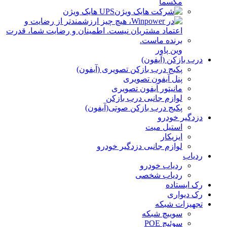
مکسما
UPS هایک ویژن
وین پاور
درب بازکن (آیفون)
پکیج درب بازکن تصویری (آیفون)
پنل آیفون تصویری
مانیتور آیفون تصویری
لوازم جانبی درب بازکن
پکیج درب بازکن صوتی(آیفون)
دزدگیر خودرو
استیل میت
ایزیکار
لوازم جانبی دزدگیر خودرو
ردیاب
ردیاب خودرو
ردیاب شخصی
رک ایستاده
رک دیواری
تجهیزات شبکه
سوییچ شبکه
سوئیچ POE