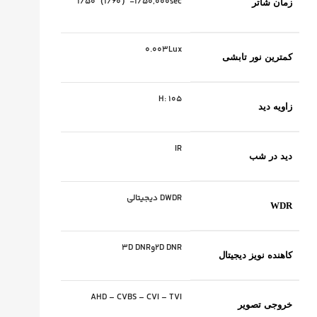
1/50（1/60）-1/50,000sec
زمان شاتر
0.003Lux
کمترین نور تابشی
H: 105
زاویه دید
IR
دید در شب
DWDR دیجیتالی
WDR
2D DNRو۳D DNR
کاهنده نویز دیجیتال
AHD – CVBS – CVI – TVI
خروجی تصویر