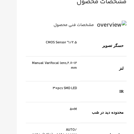
مشخصات محصول
مشخصات فنی محصول
1/2.5" CMOS Sensor
حسگر تصویر
Manual Varifocal lens,2.8~12
mm
لنز
30pcs SMD LED
IR
50M
محدوده دید در شب
AUTO/