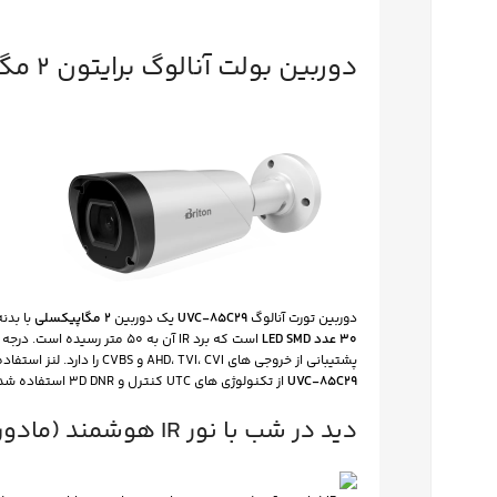
دوربین بولت آنالوگ برایتون 2 مگاپیکسل – لنز متغیر
دوربین تورت آنالوگ
UVC-۸۵C۲۹
یک دوربین
۲ مگاپیکسلی
با بدن
۳۰ عدد LED SMD
است که برد IR آن به ۵۰ متر رسیده است. درجه حفاظت این دوربین
پشتیبانی از خروجی های AHD، TVI، CVI و CVBS را دارد. لنز استفاده شده در این دوربین، لنز وریفوکال ۲.۸-۱۲mm است. در دوربین تورت آنالوگ
UVC-۸۵C۲۹
از تکنولوژی های UTC کنترل و ۳D DNR استفاده شده است.
دید در شب با نور IR هوشمند (مادون قرمز)