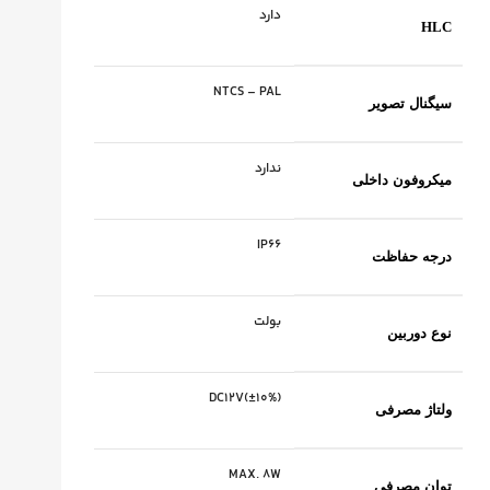
دارد
HLC
NTCS – PAL
سیگنال تصویر
ندارد
میکروفون داخلی
IP66
درجه حفاظت
بولت
نوع دوربین
DC12V(±10%)
ولتاژ مصرفی
MAX. 8W
توان مصرفی