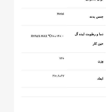
Metal
جنس بدنه
دما و رطوبت ایده آل
﹣40~+60℃ RH95% MAX
حین کار
720
وزن
67*210.8
ابعاد