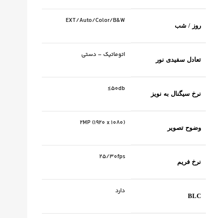
EXT/Auto/Color/B&W
روز / شب
اتوماتیک – دستی
تعادل سفیدی نور
50db≥
نرخ سیگنال به نویز
2MP (1920 x 1080)
وضوح تصویر
25/30fps
نرخ فریم
دارد
BLC