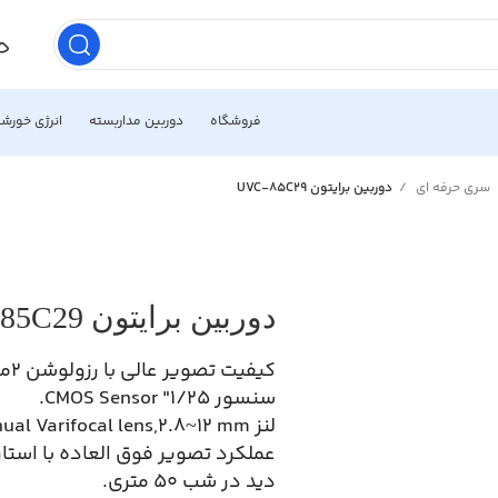
فروشگاه
دوربین مداربسته
انرژی خورش
سری حرفه ای
دوربین برایتون UVC-85C29
دوربین برایتون UVC-85C29
کیفیت تصویر عالی با رزولوشن 2مگاپیکسل.
سنسور 1/25″ CMOS Sensor.
لنز Manual Varifocal lens,2.8~12 mm.
عملکرد تصویر فوق العاده با استار
دید در شب 50 متری.