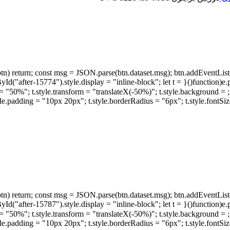
tyle.display = "none"; document.getElementById("after-15774").style.display = "inline-block"; let t =
document.createElement("div"); t.innerText = "متن استعلام کپی شد";  = "translateX(-50%)"; t.style.background
.style.padding = "10px 20px"; t.style.borderRadius = "6px"; t.style.fon
tyle.display = "none"; document.getElementById("after-15787").style.display = "inline-block"; let t =
document.createElement("div"); t.innerText = "متن استعلام کپی شد";  = "translateX(-50%)"; t.style.background
.style.padding = "10px 20px"; t.style.borderRadius = "6px"; t.style.fon