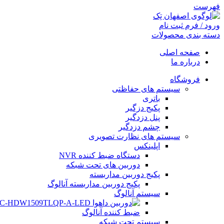
فهرست
ورود / فرم ثبت نام
دسته بندی محصولات
صفحه اصلی
درباره ما
فروشگاه
سیستم های حفاظتی
باتری
پکیج دزگیر
پنل دزدگیر
چشم دزدگیر
سیستم های نظارت تصویری
اپلینکس
دستگاه ضبط کننده NVR
دوربین های تحت شبکه
پکیج دوربین مداربسته
فیس بوک
پکیج دوربین مداربسته آنالوگ
سیستم آنالوگ
تویتر
ضبط کننده آنالوگ
اینستاگرم
سیستم تحت شبکه