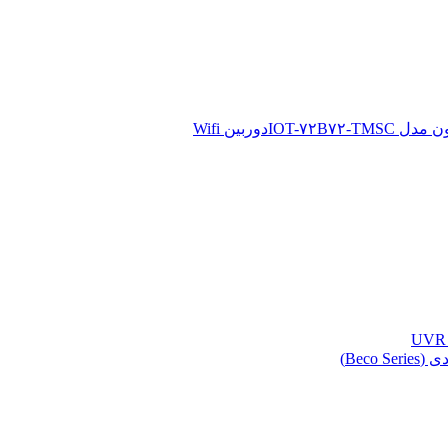
دوربین Wifi
Beco )