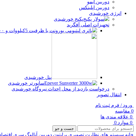
دوربین آیمو
دوربین اپلینکس
انرژی خورشیدی
پکیج خورشیدی
تجهیزات اصلی آفگرید
پنل خورشیدی
سانورتر خورشیدی
درخواست بازدید از محل احداث نیروگاه خورشیدی
انتقال تصویر
ورود / فرم ثبت نام
0
مقایسه
0
علاقه مندی ها
0
موارد
0
جست و جو
خانه
سیستم های نظارت تصویری
برایتون
دوربین آنالوگ
سری اقتصا