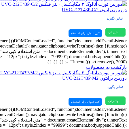
دوربین برایتون UVC-212T43P-C/2
تماس بگیرید
واتس‌اپ
کپی عنوان برای استعلام
tSize = "12px"; t.style.zIndex = "99999"; document.body.appendChild(t);
setTimeout(()=>t.remove(), 2000); }); }); });
بازگشت به محصولات
دوربین برایتون UVC-212T43P-M2
تماس بگیرید
واتس‌اپ
کپی عنوان برای استعلام
tSize = "12px"; t.style.zIndex = "99999"; document.body.appendChild(t);