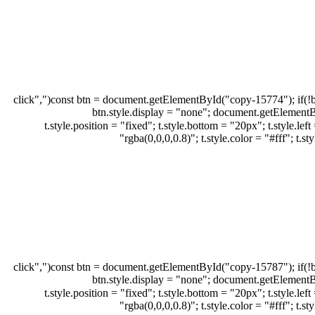
document.addEventListener("DOMContentLoaded", function(){ const btn = document.getElementById("copy-15774"); if(!btn) return; const msg = JSON.parse(btn.dataset.msg); btn.addEventListener("click",
function(e){ e.preventDefault(); navigator.clipboard.writeText(msg).then(function(){ btn.s
t.style.position = "fixed"; t.style.bottom = "20px"; t.style.left = "50%"; t.style.transform =
"rgba(0,0,0,0.8)"; t.style.color = "#fff"; t
document.addEventListener("DOMContentLoaded", function(){ const btn = document.getElementById("copy-15787"); if(!btn) return; const msg = JSON.parse(btn.dataset.msg); btn.addEventListener("click",
function(e){ e.preventDefault(); navigator.clipboard.writeText(msg).then(function(){ btn.s
t.style.position = "fixed"; t.style.bottom = "20px"; t.style.left = "50%"; t.style.transform =
"rgba(0,0,0,0.8)"; t.style.color = "#fff"; t