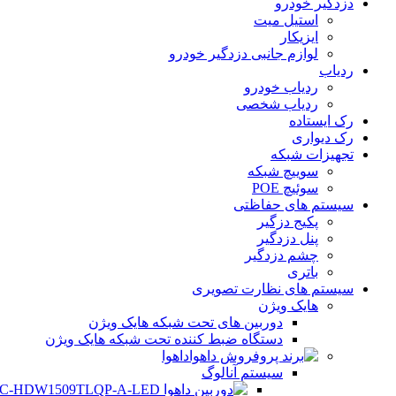
دزدگیر خودرو
استیل میت
ایزیکار
لوازم جانبی دزدگیر خودرو
ردیاب
ردیاب خودرو
ردیاب شخصی
رک ایستاده
رک دیواری
تجهیزات شبکه
سوییچ شبکه
سوئیچ POE
سیستم های حفاظتی
پکیج دزگیر
پنل دزدگیر
چشم دزدگیر
باتری
سیستم های نظارت تصویری
هایک ویژن
دوربین های تحت شبکه هایک ویژن
دستگاه ضبط کننده تحت شبکه هایک ویژن
داهوا
سیستم آنالوگ