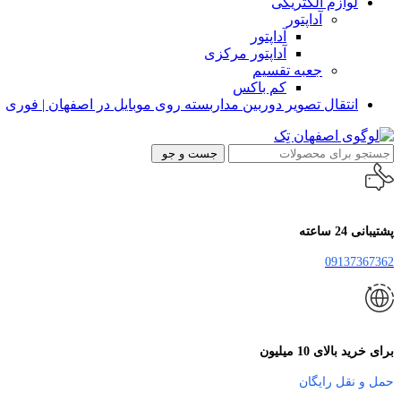
لوازم الکتریکی
آداپتور
آداپتور
آداپتور مرکزی
جعبه تقسیم
کم باکس
انتقال تصویر دوربین مداربسته روی موبایل در اصفهان | فوری
جست و جو
پشتیبانی 24 ساعته
09137367362
برای خرید بالای 10 میلیون
حمل و نقل رایگان