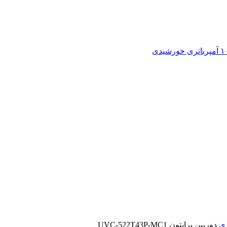
باتری خورشیدی
دی
دوربین برایتون UVC-522T43P-MC1