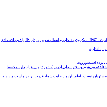
راه‌اندازی
یورونِت
مکسما
وین پاور