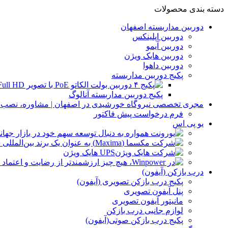
دسته بندی محصولات
دوربین مداربسته اصفهان
دوربین اپلینکس
دوربین آیمو
دوربین هایک ویژن
دوربین داهوا
پکیج دوربین مداربسته
پکیج دوربین مداربسته آنالوگ
مجری تخصصی نیروگاه خورشیدی در اصفهان | مشاوره، نصب و 
فرم درخواست پیش فاکتور
یو پی اس
UPS هایک ویژن
درب بازکن (آیفون)
پکیج درب بازکن تصویری (آیفون)
پنل آیفون تصویری
مانیتور آیفون تصویری
لوازم جانبی درب بازکن
پکیج درب بازکن صوتی(آیفون)