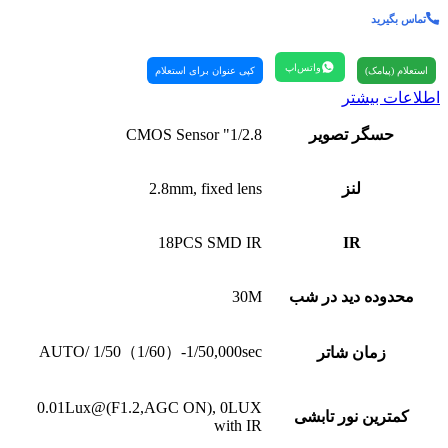
تماس بگیرید
واتس‌اپ
استعلام (پیامک)
کپی عنوان برای استعلام
اطلاعات بیشتر
حسگر تصویر
1/2.8" CMOS Sensor
لنز
2.8mm, fixed lens
18PCS SMD IR
IR
محدوده دید در شب
30M
AUTO/ 1/50（1/60）-1/50,000sec
زمان شاتر
0.01Lux@(F1.2,AGC ON), 0LUX
کمترین نور تابشی
with IR