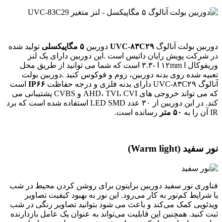
دوربین بولت آنالوگ
UVC-۸۳C۲۹
دوربین
۵ مگاپیکسلی
تولید شده
در شرکت پویش رایان داتیس است .این دوربین دارای یک لنز
وریفوکال ا ۱۲mm ا -۳.۳ است که شما می توانید از طریق محل
تعبیه شده روی بدنه دوربین، زوم و فوکوس کنید .دوربین بولت
آنالوگ UVC-۸۳C۲۹ دارای بدنه فلزی و درجه حفاظت
IP۶۶
است
که می تواند خروجی های AHD، TVI، CVI و CVBS پشتیبانی می
کند. در این دوربین از ۳۰ عدد LED SMD استفاده شده است که برد
IR آن را به
۵۰ متر
رسانده است.
نور سفید (Warm light)
فناوری نور سفید دوربین برایتون برای روشن کردن محیط در شب
یا شرایط کم‌نور به کار می‌رود. این نور به بهبود کیفیت تصاویر
ویدئویی کمک می‌کند و باعث می شود بتوانید تصاویر رنگی در شب
ثبت کنید. همچنین این قابلیت می‌تواند به عنوان یک عامل بازدارنده