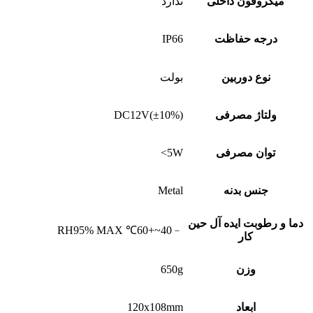
میکروفون داخلی
ندارد
درجه حفاظت
IP66
نوع دوربین
بولت
ولتاژ مصرفی
DC12V(±10%)
توان مصرفی
5W>
جنس بدنه
Metal
دما و رطوبت ایده آل حین
﹣40~+60℃ RH95% MAX
کار
وزن
650g
ابعاد
120x108mm