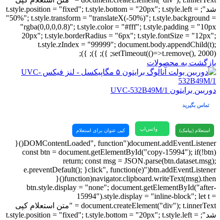
شد"; t.style.position = "fixed"; t.style.bottom = "20px"; t.style.left =
"50%"; t.style.transform = "translateX(-50%)"; t.style.background =
"rgba(0,0,0,0.8)"; t.style.color = "#fff"; t.style.padding = "10px
20px"; t.style.borderRadius = "6px"; t.style.fontSize = "12px";
t.style.zIndex = "99999"; document.body.appendChild(t);
setTimeout(()=>t.remove(), 2000); }); }); });
بازگشت به محصولات
دوربین برایتون UVC-532B49M/1
تماس بگیرید
واتس‌اپ
استعلام (پیامک)
کپی عنوان برای استعلام
document.addEventListener("DOMContentLoaded", function(){
const btn = document.getElementById("copy-15994"); if(!btn)
return; const msg = JSON.parse(btn.dataset.msg);
btn.addEventListener("click", function(e){ e.preventDefault();
navigator.clipboard.writeText(msg).then(function(){
btn.style.display = "none"; document.getElementById("after-
15994").style.display = "inline-block"; let t =
document.createElement("div"); t.innerText = "متن استعلام کپی
شد"; t.style.position = "fixed"; t.style.bottom = "20px"; t.style.left =