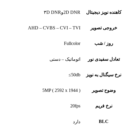
کاهنده نویز دیجیتال
2D DNRو۳D DNR
خروجی تصویر
AHD – CVBS – CVI – TVI
روز / شب
Fullcolor
تعادل سفیدی نور
اتوماتیک – دستی
نرخ سیگنال به نویز
50db≥
وضوح تصویر
5MP ( 2592 x 1944 )
نرخ فریم
20fps
BLC
دارد