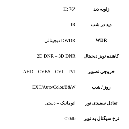
زاویه دید
H: 76°
دید در شب
IR
WDR
DWDR دیجیتالی
کاهنده نویز دیجیتال
2D DNR – 3D DNR
خروجی تصویر
AHD – CVBS – CVI – TVI
روز / شب
EXT/Auto/Color/B&W
تعادل سفیدی نور
اتوماتیک – دستی
نرخ سیگنال به نویز
50db≥