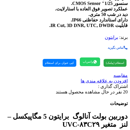
سنسور 1/25″ CMOS Sensor.
عملکرد تصویر فوق العاده با استارلایت.
دید در شب 50 متری.
دارای استاندارد حفاظتی IP66.
قابلیت IR Cut, 3D DNR, UTC, DWDR.
برند:
برایتون
تماس بگیرید
واتس‌اپ
استعلام (پیامک)
کپی عنوان برای استعلام
مقایسه
افزودن به علاقه مندی ها
اشتراک گذاری :
20
نفر در حال مشاهده محصول هستند
توضیحات
دوربین بولت آنالوگ برایتون 5 مگاپیکسل –
لنز متغیر UVC-۸۳C۲۹