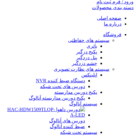
ورود / فرم ثبت نام
دسته بندی محصولات
صفحه اصلی
درباره ما
فروشگاه
سیستم های حفاظتی
باتری
پکیج دزگیر
پنل دزدگیر
چشم دزدگیر
سیستم های نظارت تصویری
اپلینکس
دستگاه ضبط کننده NVR
دوربین های تحت شبکه
پکیج دوربین مداربسته
پکیج دوربین مداربسته آنالوگ
سیستم آنالوگ
دوربین های آنالوگ
ضبط کننده آنالوگ
سیستم تحت شبکه