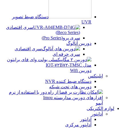
دستگاه ضبط تصویر
UVR
سری اقتصادی
(Beco Series)
سری پرو(Pro Series)
دوربین آنالوگ
سری اقتصادی
سری حرفه ای
دوربین Wifi
اپلینکس
دستگاه ضبط کننده NVR
دوربین های تحت شبکه
آیمو
لوازم الکتریکی
آداپتور
آداپتور
آداپتور مرکزی