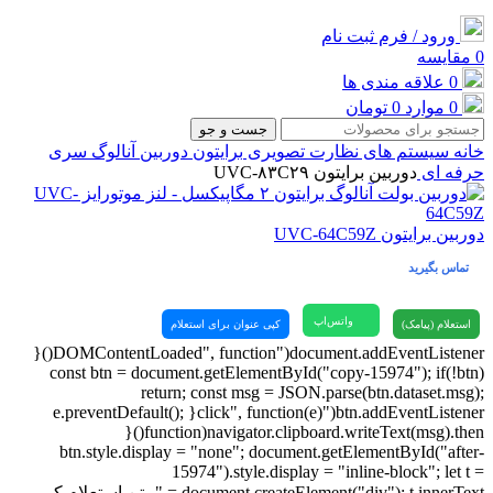
ورود / فرم ثبت نام
0
مقایسه
0
علاقه مندی ها
0
موارد
0
تومان
جست و جو
خانه
سیستم های نظارت تصویری
برایتون
دوربین آنالوگ
سری
حرفه ای
دوربین برایتون UVC-۸۳C۲۹
دوربین برایتون UVC-64C59Z
تماس بگیرید
واتس‌اپ
استعلام (پیامک)
کپی عنوان برای استعلام
document.addEventListener("DOMContentLoaded", function(){
const btn = document.getElementById("copy-15974"); if(!btn)
return; const msg = JSON.parse(btn.dataset.msg);
btn.addEventListener("click", function(e){ e.preventDefault();
navigator.clipboard.writeText(msg).then(function(){
btn.style.display = "none"; document.getElementById("after-
15974").style.display = "inline-block"; let t =
document.createElement("div"); t.innerText = "متن استعلام کپی