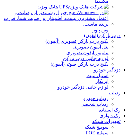
مکسما
UPS هایک ویژن
وین پاور
درب بازکن (آیفون)
پکیج درب بازکن تصویری (آیفون)
پنل آیفون تصویری
مانیتور آیفون تصویری
لوازم جانبی درب بازکن
پکیج درب بازکن صوتی(آیفون)
دزدگیر خودرو
استیل میت
ایزیکار
لوازم جانبی دزدگیر خودرو
ردیاب
ردیاب خودرو
ردیاب شخصی
رک ایستاده
رک دیواری
تجهیزات شبکه
سوییچ شبکه
سوئیچ POE