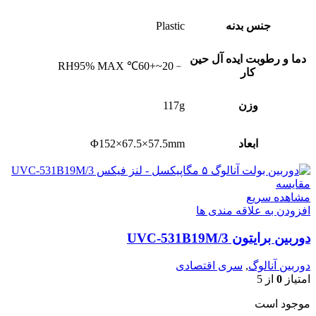
جنس بدنه
Plastic
دما و رطوبت ایده آل حین
﹣20~+60℃ RH95% MAX
کار
وزن
117g
ابعاد
Φ152×67.5×57.5mm
مقایسه
مشاهده سریع
افزودن به علاقه مندی ها
دوربین برایتون UVC-531B19M/3
دوربین آنالوگ
,
سری اقتصادی
امتیاز
0
از 5
موجود است