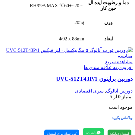
دما و رطوبت ایده آل
﹣20~+60℃ RH95% MAX
حین کار
وزن
205g
ابعاد
Φ92 x 88mm
مقایسه
مشاهده سریع
افزودن به علاقه مندی ها
دوربین برایتون UVC-512T43P/1
دوربین آنالوگ
,
سری اقتصادی
امتیاز
0
از 5
موجود است
تماس بگیرید
واتس‌اپ
استعلام (پیامک)
کپی عنوان برای استعلام