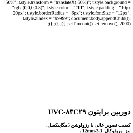
"50%"; t.style.transform = "translateX(-50%)"; t.style.background =
"rgba(0,0,0,0.8)"; t.style.color = "#fff"; t.style.padding = "10px
20px"; t.style.borderRadius = "6px"; t.style.fontSize = "12px";
t.style.zIndex = "99999"; document.body.appendChild(t);
setTimeout(()=>t.remove(), 2000); }); }); });
برای بزرگنمایی کلیک کنید
دوربین برایتون UVC-۸۳C۲۹
کیفیت تصویر عالی با رزولوشن 5مگاپیکسل.
لنز وریفوکال 3.3-12mm .