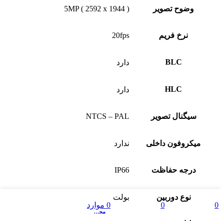
وضوح تصویر
5MP ( 2592 x 1944 )
نرخ فریم
20fps
BLC
دارد
HLC
دارد
سیگنال تصویر
NTCS – PAL
میکروفون داخلی
ندارد
درجه حفاظت
IP66
نوع دوربین
بولت
فهرست
0
0
0
موارد
مقایسه
علاقه مندی ها
محصول