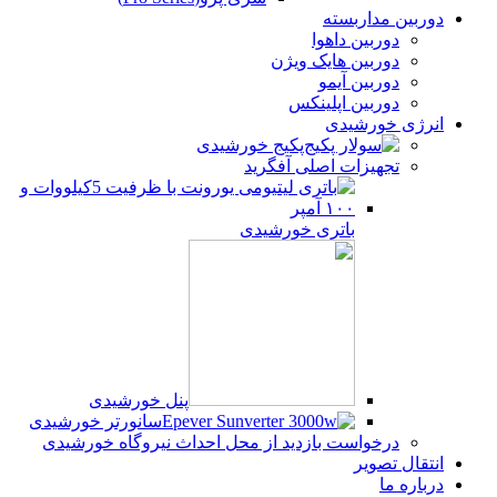
دوربین مداربسته
دوربین داهوا
دوربین هایک ویژن
دوربین آیمو
دوربین اپلینکس
انرژی خورشیدی
پکیج خورشیدی
تجهیزات اصلی آفگرید
باتری خورشیدی
پنل خورشیدی
سانورتر خورشیدی
درخواست بازدید از محل احداث نیروگاه خورشیدی
انتقال تصویر
درباره ما