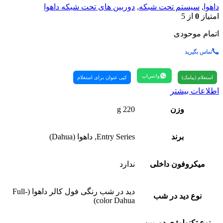
داهوا
,
سیستم تحت شبکه
,
دوربین های تحت شبکه داهوا
امتیاز
0
از 5
اتمام موحودی
تماس بگیرید
واتس‌اپ
استعلام (پیامک)
کپی عنوان برای استعلام
اطلاعات بیشتر
وزن
220 g
برند
Entry Series, داهوا (Dahua)
میکروفون داخلی
ندارد
دید در شب رنگی فول کالر داهوا (Full-
نوع دید در شب
color Dahua)
نوع تکنولوژی دوربین