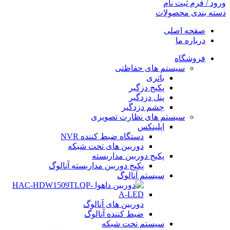
ورود / فرم ثبت نام
دسته بندی محصولات
صفحه اصلی
درباره ما
فروشگاه
سیستم های حفاظتی
باتری
پکیج دزگیر
پنل دزدگیر
چشم دزدگیر
سیستم های نظارت تصویری
اپلینکس
دستگاه ضبط کننده NVR
دوربین های تحت شبکه
پکیج دوربین مداربسته
پکیج دوربین مداربسته آنالوگ
سیستم آنالوگ
دوربین های آنالوگ
ضبط کننده آنالوگ
سیستم تحت شبکه