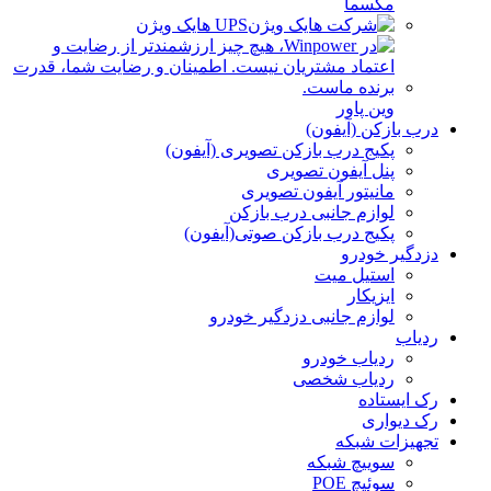
مکسما
UPS هایک ویژن
وین پاور
درب بازکن (آیفون)
پکیج درب بازکن تصویری (آیفون)
پنل آیفون تصویری
مانیتور آیفون تصویری
لوازم جانبی درب بازکن
پکیج درب بازکن صوتی(آیفون)
دزدگیر خودرو
استیل میت
ایزیکار
لوازم جانبی دزدگیر خودرو
ردیاب
ردیاب خودرو
ردیاب شخصی
رک ایستاده
رک دیواری
تجهیزات شبکه
سوییچ شبکه
سوئیچ POE