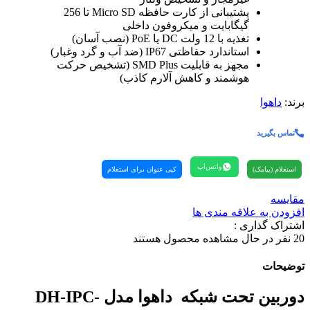
پشتیبانی از کارت حافظه Micro SD تا 256
گیگابایت و میکروفون داخلی
تغذیه با 12 ولت DC یا PoE (نصب آسان)
استاندارد حفاظتی IP67 (ضد آب و گرد وغبار)
مجهز به قابلیت SMD Plus (تشخیص حرکت
هوشمند و کاهش آلارم کاذب)
برند:
داهوا
تماس بگیرید
واتس‌اپ
استعلام (پیامک)
کپی عنوان برای استعلام
مقایسه
افزودن به علاقه مندی ها
اشتراک گذاری :
20
نفر در حال مشاهده محصول هستند
توضیحات
دوربین تحت شبکه داهوا مدل DH-IPC-