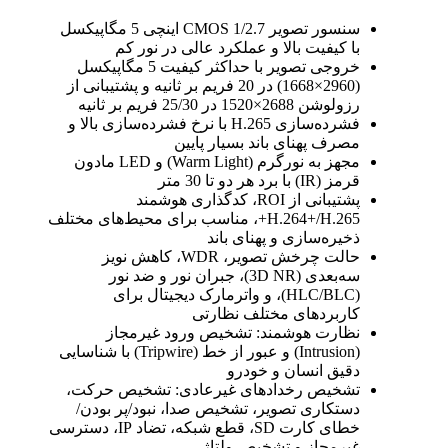
سنسور تصویر CMOS 1/2.7 اینچی 5 مگاپیکسل
با کیفیت بالا و عملکرد عالی در نور کم
خروجی تصویر با حداکثر کیفیت 5 مگاپیکسل
(2960×1668) در 20 فریم بر ثانیه و پشتیبانی از
رزولوشن 2688×1520 در 25/30 فریم بر ثانیه
فشرده‌سازی H.265 با نرخ فشرده‌سازی بالا و
مصرف پهنای باند بسیار پایین
مجهز به نورگرم (Warm Light) و LED مادون
قرمز (IR) با برد هر دو تا 30 متر
پشتیبانی از ROI، کدگذاری هوشمند
H.264+/H.265+، مناسب برای محیط‌های مختلف
ذخیره‌سازی و پهنای باند
حالت چرخش تصویر، WDR، کاهش نویز
سه‌بعدی (3D NR)، جبران نور و ضد نور
(HLC/BLC)، و واترمارک دیجیتال برای
کاربردهای مختلف نظارتی
نظارت هوشمند: تشخیص ورود غیرمجاز
(Intrusion) و عبور از خط (Tripwire) با شناسایی
دقیق انسان و خودرو
تشخیص رخدادهای غیرعادی: تشخیص حرکت،
دستکاری تصویر، تشخیص صدا، نبود/پر بودن/
خطای کارت SD، قطع شبکه، تضاد IP، دسترسی
غیرمجاز و تشخیص ولتاژ