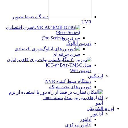
دستگاه ضبط تصویر
UVR
سری اقتصادی
(Beco Series)
سری پرو(Pro Series)
دوربین آنالوگ
سری اقتصادی
سری حرفه ای
دوربین Wifi
اپلینکس
دستگاه ضبط کننده NVR
دوربین های تحت شبکه
آیمو
لوازم الکتریکی
آداپتور
آداپتور
آداپتور مرکزی