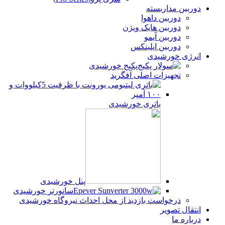
دوربین مداربسته
دوربین داهوا
دوربین هایک ویژن
دوربین آیمو
دوربین اپلینکس
انرژی خورشیدی
پکیج خورشیدی
تجهیزات اصلی آفگرید
باتری خورشیدی
پنل خورشیدی
سانورتر خورشیدی
درخواست بازدید از محل احداث نیروگاه خورشیدی
انتقال تصویر
درباره ما