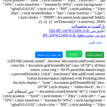
شد"; t.style.position = "fixed"; t.style.bottom = "20px"; t.style.left =
"50%"; t.style.transform = "translateX(-50%)"; t.style.background =
"rgba(0,0,0,0.8)"; t.style.color = "#fff"; t.style.padding = "10px
20px"; t.style.borderRadius = "6px"; t.style.fontSize = "12px";
t.style.zIndex = "99999"; document.body.appendChild(t);
setTimeout(()=>t.remove(), 2000); }); }); });
بازگشت به محصولات
دوربین بولت داهوا IPC-HFW2549S-S-IL
تماس بگیرید
واتس‌اپ
استعلام (پیامک)
کپی عنوان برای استعلام
document.addEventListener("DOMContentLoaded", function(){
const btn = document.getElementById("copy-18758"); if(!btn)
return; const msg = JSON.parse(btn.dataset.msg);
btn.addEventListener("click", function(e){ e.preventDefault();
navigator.clipboard.writeText(msg).then(function(){
btn.style.display = "none"; document.getElementById("after-
18758").style.display = "inline-block"; let t =
document.createElement("div"); t.innerText = "متن استعلام کپی
شد"; t.style.position = "fixed"; t.style.bottom = "20px"; t.style.left =
"50%"; t.style.transform = "translateX(-50%)"; t.style.background =
"rgba(0,0,0,0.8)"; t.style.color = "#fff"; t.style.padding = "10px