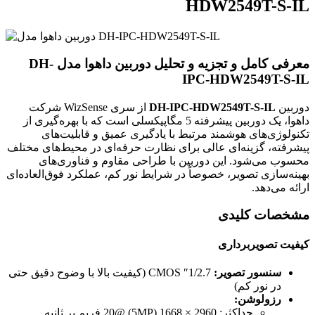
HDW2549T-S-IL
معرفی کامل و تجزیه و تحلیل دوربین داهوا مدل DH-
IPC-HDW2549T-S-IL
دوربین
DH-IPC-HDW2549T-S-IL
از سری WizSense شرکت
داهوا، یک دوربین پیشرفته 5 مگاپیکسلی است که با بهره‌گیری از
تکنولوژی‌های هوشمند مرتبط با یادگیری عمیق و قابلیت‌های
پیشرفته، گزینه‌ای عالی برای نظارت حرفه‌ای در محیط‌های مختلف
محسوب می‌شود. این دوربین با طراحی مقاوم و فناوری‌های
بهینه‌سازی تصویر، خصوصاً در شرایط نور کم، عملکرد فوق‌العاده‌ای
ارائه می‌دهد.
مشخصات کلیدی
کیفیت تصویربرداری
سنسور تصویر:
1/2.7″ CMOS (کیفیت بالا با وضوح دقیق حتی
در نور کم)
رزولوشن:
حداکثر: 2960 × 1668 (5MP) @20 فریم بر ثانیه