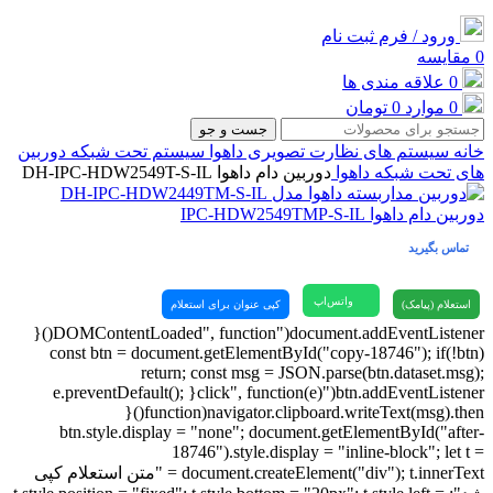
ورود / فرم ثبت نام
0
مقایسه
0
علاقه مندی ها
0
موارد
0
تومان
جست و جو
خانه
سیستم های نظارت تصویری
داهوا
سیستم تحت شبکه
دوربین
های تحت شبکه داهوا
دوربین دام داهوا DH-IPC-HDW2549T-S-IL
دوربین دام داهوا IPC-HDW2549TMP-S-IL
تماس بگیرید
واتس‌اپ
استعلام (پیامک)
کپی عنوان برای استعلام
document.addEventListener("DOMContentLoaded", function(){
const btn = document.getElementById("copy-18746"); if(!btn)
return; const msg = JSON.parse(btn.dataset.msg);
btn.addEventListener("click", function(e){ e.preventDefault();
navigator.clipboard.writeText(msg).then(function(){
btn.style.display = "none"; document.getElementById("after-
18746").style.display = "inline-block"; let t =
document.createElement("div"); t.innerText = "متن استعلام کپی