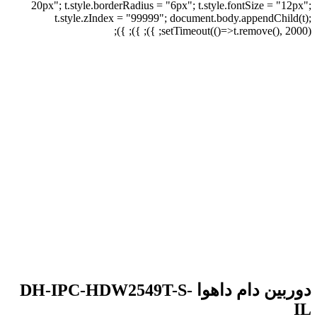
20px"; t.style.borderRadius = "6px"; t.style.fontSize = "12px";
t.style.zIndex = "99999"; document.body.appendChild(t);
setTimeout(()=>t.remove(), 2000); }); }); });
برای بزرگنمایی کلیک کنید
دوربین دام داهوا DH-IPC-HDW2549T-S-
IL