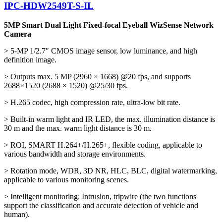
IPC-HDW2549T-S-IL
5MP Smart Dual Light Fixed-focal Eyeball WizSense Network
Camera
> 5-MP 1/2.7″ CMOS image sensor, low luminance, and high
definition image.
> Outputs max. 5 MP (2960 × 1668) @20 fps, and supports
2688×1520 (2688 × 1520) @25/30 fps.
> H.265 codec, high compression rate, ultra-low bit rate.
> Built-in warm light and IR LED, the max. illumination distance is
30 m and the max. warm light distance is 30 m.
> ROI, SMART H.264+/H.265+, flexible coding, applicable to
various bandwidth and storage environments.
> Rotation mode, WDR, 3D NR, HLC, BLC, digital watermarking,
applicable to various monitoring scenes.
> Intelligent monitoring: Intrusion, tripwire (the two functions
support the classification and accurate detection of vehicle and
human).