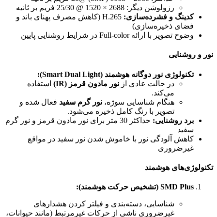
رزولوشن دیگر: 2688 × 1520 @ 25/30 فریم بر ثانیه
کدینگ و فشرده‌سازی:
H.265 (کاهش مصرف پهنای باند و
فضای ذخیره‌سازی)
وضوح تصویر با ارائه Full-color در شرایط روشنایی پایین
نور و روشنایی
تکنولوژی نور دوگانه هوشمند (Smart Dual Light):
در حالت عادی از
نور مادون قرمز (IR)
استفاده
می‌کند.
هنگام شناسایی سوژه،
نور گرم سفید
فعال شده و
تصویر با رنگ کامل ذخیره می‌شود.
برد روشنایی:
حداکثر 30 متر برای نور مادون قرمز و نور گرم
سفید
کاهش آلودگی نور با خاموش شدن نور سفید در مواقع
غیرضروری
تکنولوژی‌های هوشمند
SMD Plus (تشخیص حرکت هوشمند):
شناسایی، دسته‌بندی و فیلتر کردن هشدارهای
غیرضروری ناشی از حرکات غیرمرتبط (مانند حیوانات،