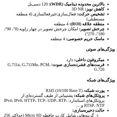
بالاترین محدوده دینامیک (WDR):
120 دسی‌بل
کاهش نویز:
3D NR
تشخیص حرکت:
فعال‌سازی/غیرفعالسازی (4 منطقه
مستطیلی)
منطقه علاقه (ROI):
4 منطقه
چرخش تصویر:
امکان چرخش تصویر در چهار زاویه (0°، 90°،
180°، 270°)
ماسک حریم خصوصی:
4 منطقه
ویژگی‌های صوتی
میکروفون داخلی:
دارد
فرمت‌های فشرده‌سازی صوت:
G.711a، G.711Mu، PCM،
G.726
ویژگی‌های شبکه
پورت شبکه:
RJ45 (10/100 Base-T)
پروتکل‌های شبکه:
پشتیبانی از طیف گسترده‌ای از
پروتکل‌های استاندارد: IPv4، IPv6، HTTP، TCP، UDP، RTP،
RTSP، NTP و …
حالت ذخیره‌سازی:
گزینه‌هایی شامل کارت حافظه Micro SD (حداکثر 256