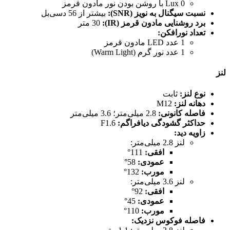
0 Lux با روشن بودن نور مادون قرمز
نسبت سیگنال به نویز (SNR):
بیشتر از 56 دسی‌بل
برد روشنایی مادون قرمز (IR):
30 متر
تعداد نورافکن:
1 عدد LED مادون قرمز
1 عدد نور گرم (Warm Light)
لنز
نوع لنز:
ثابت
دهانه لنز:
M12
فاصله کانونی:
2.8 میلی‌متر؛ 3.6 میلی‌متر
حداکثر گشودگی دیافراگم:
F1.6
زاویه دید:
لنز 2.8 میلی‌متر:
افقی:
111°
عمودی:
58°
مورب:
132°
لنز 3.6 میلی‌متر:
افقی:
92°
عمودی:
45°
مورب:
110°
فاصله فوکوس نزدیک: