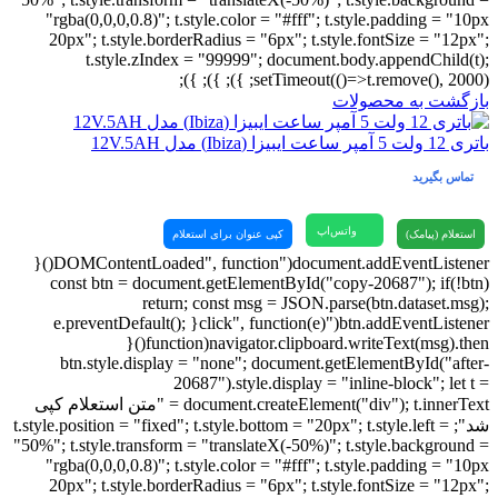
"rgba(0,0,0,0.8)"; t.style.color = "#fff"; t.style.padding = "10px
20px"; t.style.borderRadius = "6px"; t.style.fontSize = "12px";
t.style.zIndex = "99999"; document.body.appendChild(t);
setTimeout(()=>t.remove(), 2000); }); }); });
بازگشت به محصولات
باتری 12 ولت 5 آمپر ساعت ایبیزا (Ibiza) مدل 12V.5AH
تماس بگیرید
واتس‌اپ
استعلام (پیامک)
کپی عنوان برای استعلام
document.addEventListener("DOMContentLoaded", function(){
const btn = document.getElementById("copy-20687"); if(!btn)
return; const msg = JSON.parse(btn.dataset.msg);
btn.addEventListener("click", function(e){ e.preventDefault();
navigator.clipboard.writeText(msg).then(function(){
btn.style.display = "none"; document.getElementById("after-
20687").style.display = "inline-block"; let t =
document.createElement("div"); t.innerText = "متن استعلام کپی
شد"; t.style.position = "fixed"; t.style.bottom = "20px"; t.style.left =
"50%"; t.style.transform = "translateX(-50%)"; t.style.background =
"rgba(0,0,0,0.8)"; t.style.color = "#fff"; t.style.padding = "10px
20px"; t.style.borderRadius = "6px"; t.style.fontSize = "12px";