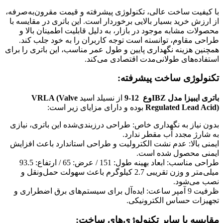
با کیفیت ساخت عالی، تکنولوژی پیشرفته و قیمت مقرون‌به‌صرفه،
از ارزش خرید بسیار بالایی برخوردار است. این باتری در مقایسه با
محصولات مشابه موجود در بازار، به دلیل قابلیت اطمینان بالا و
طراحی مقاوم، توانسته است توجه کاربران را به خود جلب کند.
همچنین هزینه نگهداری پایین و طول عمر مناسب، این باتری را برای
استفاده‌های طولانی‌مدت اقتصادی می‌کند.
تکنولوژی ساخت پیشرفته:
باتری ایبیزا مدل IBZوع 12-9
از نسیلد اسید
VRLA (Valve
Regulated Lead Acid)
بوده و دارای مزایای زیر است:
بدون نیاز به نگهداری خاص: طراحی درزبندی‌شده این باتری، نیازی
به شارژ مجدد آب مقطر ندارد.
ایمنی بالا: عدم نشت الکترولیت و طراحی استاندارد باعث افزایش
ایمنی محصول شده است.
طراحی مناسب: ابعاد بهینه طول: 151 / عرض: 65 / ارتفاع: 93.5
میلی‌متر و وزن تقریبی 2.7 کیلوگرم باعث سهولت حمل‌ونقل و
نصب می‌شود.
ظرفیت 9 آمپر ساعت: ایده‌آل برای سیستم‌های برق اضطراری و
تجهیزات حساس الکترونیکی.
مقایسه با سایر تکنولوژی‌های ساخت: