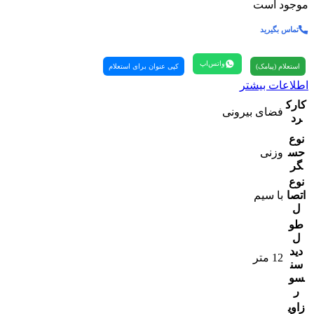
موجود است
تماس بگیرید
واتس‌اپ
استعلام (پیامک)
کپی عنوان برای استعلام
اطلاعات بیشتر
کارک
فضای بیرونی
رد
نوع
حس
وزنی
گر
نوع
اتصا
با سیم
ل
طو
ل
دید
12 متر
سن
سو
ر
زاوی