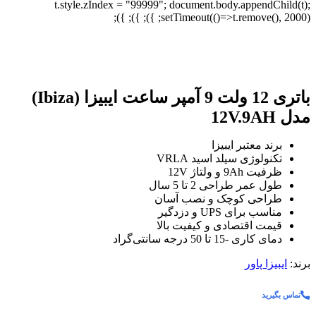
t.style.zIndex = "99999"; document.body.appendChild(t);
setTimeout(()=>t.remove(), 2000); }); }); });
برای بزرگنمایی کلیک کنید
باتری 12 ولت 9 آمپر ساعت ایبیزا (Ibiza)
مدل 12V.9AH
برند معتبر ایبیزا
تکنولوژی سیلد اسید VRLA
ظرفیت 9Ah و ولتاژ 12V
طول عمر طراحی 2 تا 5 سال
طراحی کوچک و نصب آسان
مناسب برای UPS و دزدگیر
قیمت اقتصادی و کیفیت بالا
دمای کاری -15 تا 50 درجه سانتی‌گراد
برند:
ایبیزا پاور
تماس بگیرید