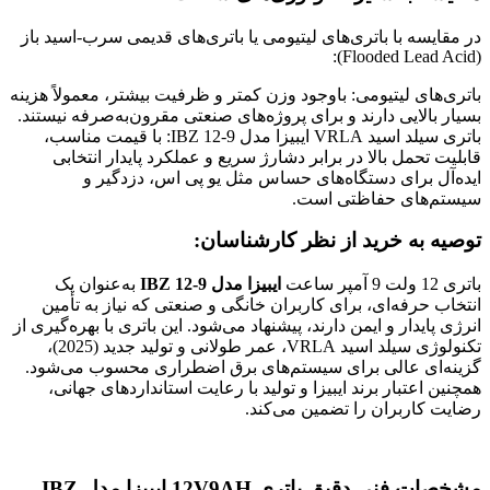
در مقایسه با باتری‌های لیتیومی یا باتری‌های قدیمی سرب-اسید باز
(Flooded Lead Acid):
باتری‌های لیتیومی: باوجود وزن کمتر و ظرفیت بیشتر، معمولاً هزینه
بسیار بالایی دارند و برای پروژه‌های صنعتی مقرون‌به‌صرفه نیستند.
باتری سیلد اسید VRLA ایبیزا مدل IBZ 12-9: با قیمت مناسب،
قابلیت تحمل بالا در برابر دشارژ سریع و عملکرد پایدار انتخابی
ایده‌آل برای دستگاه‌های حساس مثل یو پی اس، دزدگیر و
سیستم‌های حفاظتی است.
توصیه به خرید از نظر کارشناسان:
باتری 12 ولت 9 آمپر ساعت
ایبیزا مدل IBZ 12-9
به‌عنوان یک
انتخاب حرفه‌ای، برای کاربران خانگی و صنعتی که نیاز به تأمین
انرژی پایدار و ایمن دارند، پیشنهاد می‌شود. این باتری با بهره‌گیری از
تکنولوژی سیلد اسید VRLA، عمر طولانی و تولید جدید (2025)،
گزینه‌ای عالی برای سیستم‌های برق اضطراری محسوب می‌شود.
همچنین اعتبار برند ایبیزا و تولید با رعایت استانداردهای جهانی،
رضایت کاربران را تضمین می‌کند.
مشخصات فنی دقیق باتری 12V9AH ایبیزا مدل IBZ