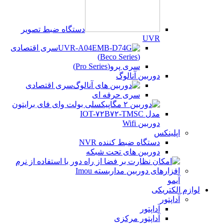
دستگاه ضبط تصویر
UVR
سری اقتصادی
(Beco Series)
سری پرو(Pro Series)
دوربین آنالوگ
سری اقتصادی
سری حرفه ای
دوربین Wifi
اپلینکس
دستگاه ضبط کننده NVR
دوربین های تحت شبکه
آیمو
لوازم الکتریکی
آداپتور
آداپتور
آداپتور مرکزی