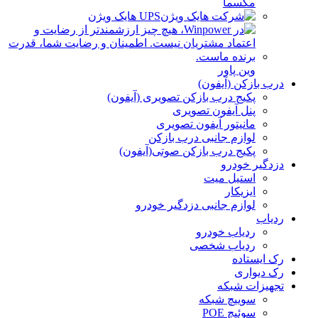
مکسما
UPS هایک ویژن
وین پاور
درب بازکن (آیفون)
پکیج درب بازکن تصویری (آیفون)
پنل آیفون تصویری
مانیتور آیفون تصویری
لوازم جانبی درب بازکن
پکیج درب بازکن صوتی(آیفون)
دزدگیر خودرو
استیل میت
ایزیکار
لوازم جانبی دزدگیر خودرو
ردیاب
ردیاب خودرو
ردیاب شخصی
رک ایستاده
رک دیواری
تجهیزات شبکه
سوییچ شبکه
سوئیچ POE