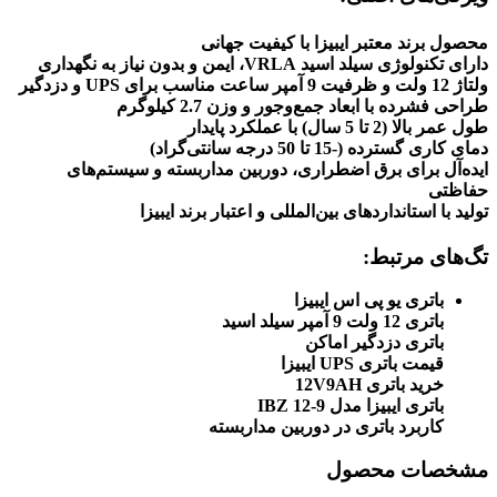
محصول برند معتبر ایبیزا با کیفیت جهانی
دارای تکنولوژی سیلد اسید VRLA، ایمن و بدون نیاز به نگهداری
ولتاژ 12 ولت و ظرفیت 9 آمپر ساعت مناسب برای UPS و دزدگیر
طراحی فشرده با ابعاد جمع‌وجور و وزن 2.7 کیلوگرم
طول عمر بالا (2 تا 5 سال) با عملکرد پایدار
دمای کاری گسترده (-15 تا 50 درجه سانتی‌گراد)
ایده‌آل برای برق اضطراری، دوربین مداربسته و سیستم‌های
حفاظتی
تولید با استانداردهای بین‌المللی و اعتبار برند ایبیزا
تگ‌های مرتبط:
باتری یو پی اس ایبیزا
باتری 12 ولت 9 آمپر سیلد اسید
باتری دزدگیر اماکن
قیمت باتری UPS ایبیزا
خرید باتری 12V9AH
باتری ایبیزا مدل IBZ 12-9
کاربرد باتری در دوربین مداربسته
مشخصات محصول