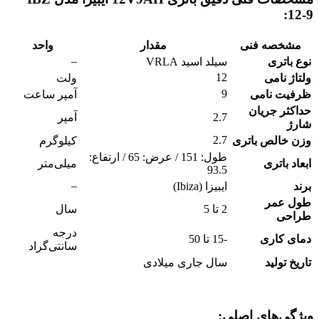
12-9:
مشخصه فنی
مقدار
واحد
–
نوع باتری
سیلد اسید VRLA
12
ولتاژ نامی
ولت
9
ظرفیت نامی
آمپر ساعت
حداکثر جریان
2.7
آمپر
شارژ
2.7
وزن خالص باتری
کیلوگرم
طول: 151 / عرض: 65 / ارتفاع:
ابعاد باتری
میلی‌متر
93.5
–
برند
ایبیزا (Ibiza)
طول عمر
2 تا 5
سال
طراحی
درجه
دمای کاری
-15 تا 50
سانتی‌گراد
تاریخ تولید
سال جاری میلادی
ویژگی‌های اصلی: