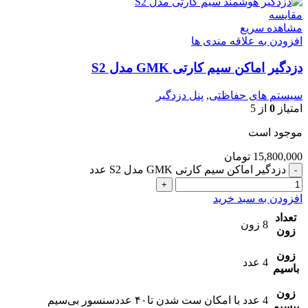
مقایسه
مشاهده سریع
افزودن به علاقه مندی ها
دزدگیر اماکن سیم کارتی GMK مدل S2
سیستم های حفاظتی
,
پنل دزدگیر
امتیاز
0
از 5
موجود است
15,800,000
تومان
دزدگیر اماکن سیم کارتی GMK مدل S2 عدد
افزودن به سبد خرید
تعداد
8 زون
زون
زون
4 عدد
باسیم
زون
4 عدد با امکان ست شدن تا۴۰ عددسنسور بی‌سیم
بیسیم