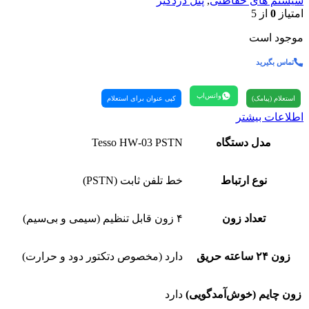
سیستم های حفاظتی
,
پنل دزدگیر
امتیاز
0
از 5
موجود است
تماس بگیرید
واتس‌اپ
استعلام (پیامک)
کپی عنوان برای استعلام
اطلاعات بیشتر
مدل دستگاه
Tesso HW‑03 PSTN
نوع ارتباط
خط تلفن ثابت (PSTN)
تعداد زون
۴ زون قابل تنظیم (سیمی و بی‌سیم)
زون ۲۴ ساعته حریق
دارد (مخصوص دتکتور دود و حرارت)
زون چایم (خوش‌آمدگویی)
دارد