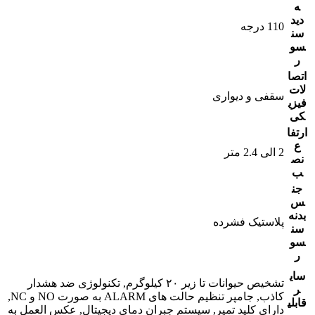
ه
دید
110 درجه
سن
سو
ر
اتصا
لات
سقفی و دیواری
فیزی
کی
ارتفا
ع
2 الی 2.4 متر
نص
ب
جن
س
بدنه
پلاستیک فشرده
سن
سو
ر
سای
تشخیص حیوانات تا زیر ۲۰ کیلوگرم, تکنولوژی ضد هشدار
ر
کاذب, جامپر تنظیم حالت های ALARM به صورت NO و NC,
قابلی
دارای کلید تمپر, سیستم جبران دمای دیجیتال, عکس العمل به