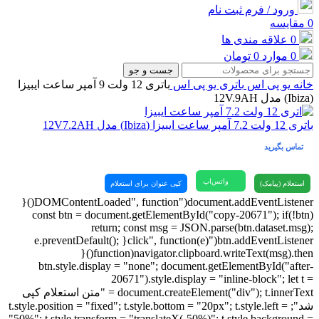
ورود / فرم ثبت نام
0
مقایسه
0
علاقه مندی ها
0
موارد
0
تومان
جست و جو
خانه
یو پی اس
باتری یو پی اس
باتری 12 ولت 9 آمپر ساعت ایبیزا
(Ibiza) مدل 12V.9AH
باتری 12 ولت 7.2 آمپر ساعت ایبیزا (Ibiza) مدل 12V7.2AH
تماس بگیرید
واتس‌اپ
استعلام (پیامک)
کپی عنوان برای استعلام
document.addEventListener("DOMContentLoaded", function(){
const btn = document.getElementById("copy-20671"); if(!btn)
return; const msg = JSON.parse(btn.dataset.msg);
btn.addEventListener("click", function(e){ e.preventDefault();
navigator.clipboard.writeText(msg).then(function(){
btn.style.display = "none"; document.getElementById("after-
20671").style.display = "inline-block"; let t =
document.createElement("div"); t.innerText = "متن استعلام کپی
شد"; t.style.position = "fixed"; t.style.bottom = "20px"; t.style.left =
"50%"; t.style.transform = "translateX(-50%)"; t.style.background =