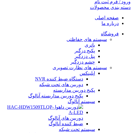
ورود / فرم ثبت نام
دسته بندی محصولات
صفحه اصلی
درباره ما
فروشگاه
سیستم های حفاظتی
باتری
پکیج دزگیر
پنل دزدگیر
چشم دزدگیر
سیستم های نظارت تصویری
اپلینکس
دستگاه ضبط کننده NVR
دوربین های تحت شبکه
پکیج دوربین مداربسته
پکیج دوربین مداربسته آنالوگ
سیستم آنالوگ
دوربین های آنالوگ
ضبط کننده آنالوگ
سیستم تحت شبکه