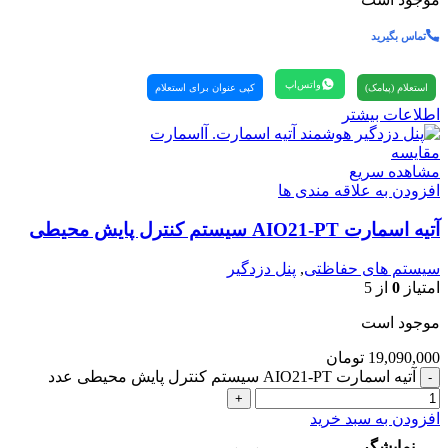
تماس بگیرید
واتس‌اپ
استعلام (پیامک)
کپی عنوان برای استعلام
اطلاعات بیشتر
مقایسه
مشاهده سریع
افزودن به علاقه مندی ها
آتیه اسمارت AIO21-PT سیستم کنترل پایش محیطی
سیستم های حفاظتی
,
پنل دزدگیر
امتیاز
0
از 5
موجود است
19,090,000
تومان
آتیه اسمارت AIO21-PT سیستم کنترل پایش محیطی عدد
افزودن به سبد خرید
نمایشگر