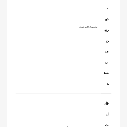
ه
دو
ترکیبی از فلز و کربن
ربی
ن
مد
ارب
ست
ه
قاب
لی
ت