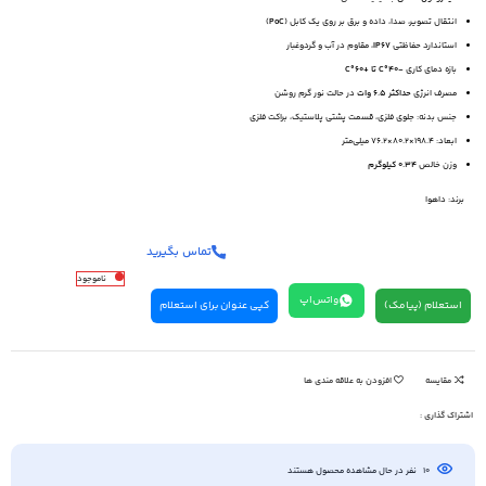
انتقال تصویر، صدا، داده و برق بر روی یک کابل (
PoC
)
استاندارد حفاظتی
IP67
، مقاوم در آب و گردوغبار
بازه دمای کاری
-40°C تا +60°C
مصرف انرژی
حداکثر 6.5 وات
در حالت نور گرم روشن
جنس بدنه: جلوی فلزی، قسمت پشتی پلاستیک، براکت فلزی
ابعاد: 198.4×80.2×76.2 میلی‌متر
وزن خالص
۰.34 کیلوگرم
برند:
داهوا
تماس بگیرید
ناموجود
واتس‌اپ
استعلام (پیامک)
کپی عنوان برای استعلام
مقایسه
افزودن به علاقه مندی ها
اشتراک گذاری :
10
نفر در حال مشاهده محصول هستند