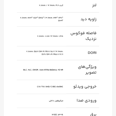
لنز
ثابت 2.8mm / 3.6mm، F1.6
زاویه دید
2.8mm: H106° V56° D125° | 3.6mm: H92° V48°
D109°
فاصله فوکوس
2.8mm: 0.8m | 3.6mm: 1.3m
نزدیک
DORI
2.8mm: D56/O22.4/R11.2/I5.6 | 3.6mm:
D76/O30.4/R15.2/I7.6
ویژگی‌های
BLC, HLC, DWDR, Auto White Balance, 2D NR
تصویر
خروجی ویدئو
CVI/TVI/AHD/CVBS via BNC
ورودی صدا
میکروفون داخلی
برق
12VDC ±30%