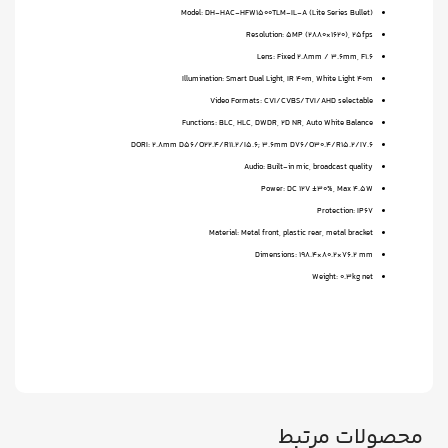
Model: DH-HAC-HFW1500TLM-IL-A (Lite Series Bullet)
Resolution: 5MP (2880×1620), 25fps
Lens: Fixed 2.8mm / 3.6mm, F1.6
Illumination: Smart Dual Light, IR 40m, White Light 40m
Video Formats: CVI/CVBS/TVI/AHD selectable
Functions: BLC, HLC, DWDR, 2D NR, Auto White Balance
DORI: 2.8mm D56/O22.4/R11.2/I5.6; 3.6mm D76/O30.4/R15.2/I7.6
Audio: Built-in mic, broadcast quality
Power: DC 12V ±30%, Max 4.5W
Protection: IP67
Material: Metal front, plastic rear, metal bracket
Dimensions: 198.4×80.2×76.2 mm
Weight: 0.3kg net
محصولات مرتبط