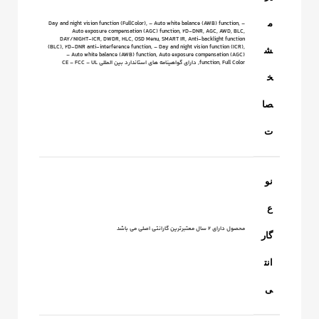
م
– Day and night vision function (FullColor), – Auto white balance (AWB) function,
Auto exposure compensation (AGC) function, 2D-DNR, AGC, AWD, BLC,
DAY/NIGHT-ICR, DWDR, HLC, OSD Menu, SMART IR, Anti-backlight function
(BLC), 2D-DNR anti-interference function, – Day and night vision function (ICR),
ش
– Auto white balance (AWB) function, Auto exposure compensation (AGC)
function, Full Color, دارای گواهینامه های استاندارد بین المللی CE – FCC – UL
خ
صا
ت
نو
ع
محصول دارای 2 سال معتبرترین گارانتی اصلی می باشد
گار
انت
ی