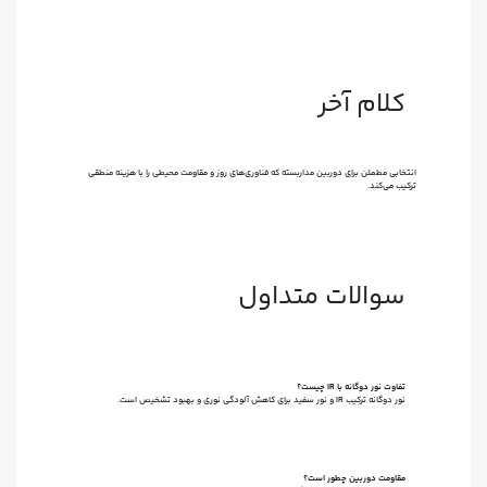
کلام آخر
انتخابی مطمئن برای دوربین مداربسته که فناوری‌های روز و مقاومت محیطی را با هزینه منطقی
ترکیب می‌کند.
سوالات متداول
تفاوت نور دوگانه با IR چیست؟
نور دوگانه ترکیب IR و نور سفید برای کاهش آلودگی نوری و بهبود تشخیص است.
مقاومت دوربین چطور است؟