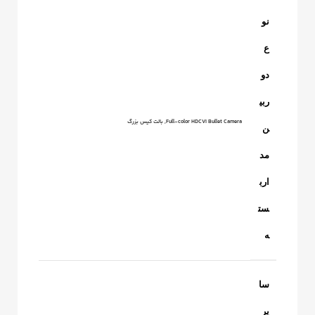
نو
ع
دو
ربی
Full-color HDCVI Bullet Camera, بالت کیس بزرگ
ن
مد
ارب
ست
ه
سا
یر