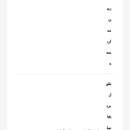
ربی
ن
مد
ارب
ست
ه
طو
ل
برد
(فا
صل