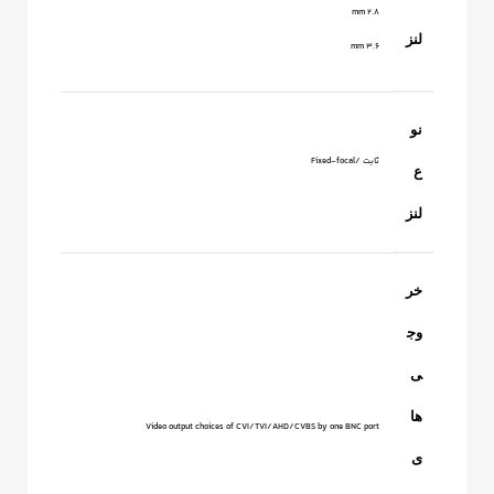
2.8 mm
لنز
3.6 mm
نو
ثابت /Fixed-focal
ع
لنز
خر
وج
ی
ها
Video output choices of CVI/TVI/AHD/CVBS by one BNC port
ی