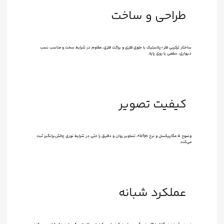
طراحی و ساخت
ساختار ترکیبی فلز-پلاستیک با جلوی فلزی و براکت فلزی، مقاوم در شرایط سخت و مناسب نصب
دیواری، سقفی یا روی پایه.
کیفیت تصویر
وضوح ۵ مگاپیکسل و نرخ ۲۵fps، تصاویر روان و دقیق را حتی در شرایط نوری چالش‌برانگیز ثبت
می‌کند.
عملکرد شبانه