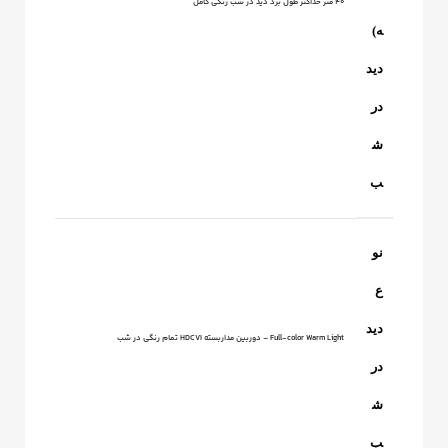
40 متر حداکثر طول برد دید در شب رنگی کامل
ه)
دید
در
ش
ب
نو
ع
دید
Full-color Warm Light – دوربین مداربسته HDCVI تمام رنگی در شب
در
ش
ب