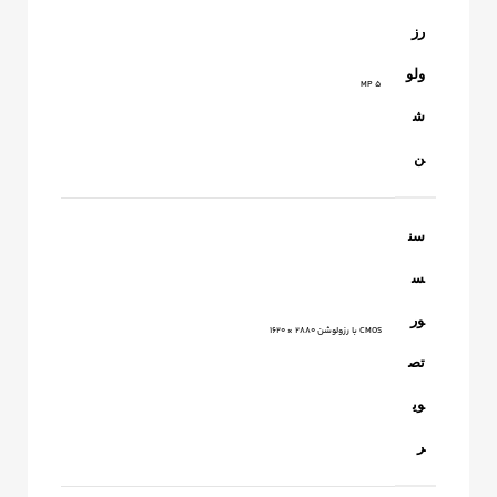
رز
ولو
5 MP
ش
ن
سن
س
ور
CMOS با رزولوشن 2880 × 1620
تص
وی
ر