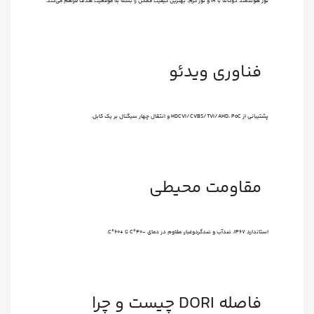
نور هوشمند دوگانه با IR و نور گرم، بهترین کیفیت ممکن را بسته به موقعیت هدف فراهم می‌کند.
فناوری ویدئو
پشتیبانی از HDCVI/CVBS/TVI/AHD، PoC و انتقال چهار سیگنال بر یک کابل.
مقاومت محیطی
استاندارد IP67، ضدآب و ضدگردوغبار، مقاوم در دمای -40°C تا +60°C.
فاصله DORI چیست و چرا