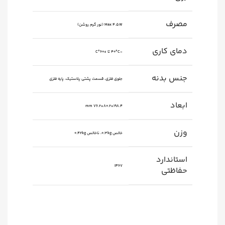
مصرف
Max 4.5W (نور گرم روشن)
دمای کاری
-40°C تا +60°C
جنس بدنه
جلوی فلزی، قسمت پشتی پلاستیک، پایه فلزی
ابعاد
198.4×80.2×76.2 mm
وزن
خالص 0.3kg، ناخالص 0.42kg
استاندارد
IP67
حفاظتی