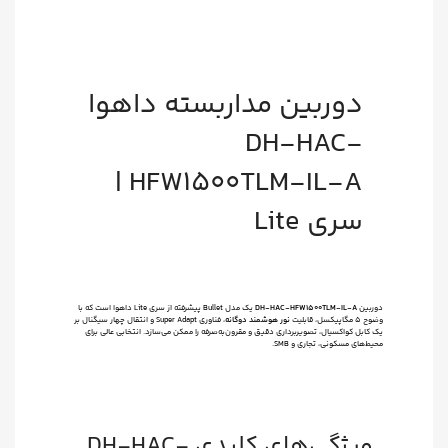
دوربین مداربسته داهوا
DH-HAC-
HFW1500TLM-IL-A |
سری Lite
دوربین
DH-HAC-HFW1500TLM-IL-A
یک مدل Bullet پیشرفته از سری Lite داهوا است که با
وضوح ۵ مگاپیکسل، قابلیت
نور هوشمند دوگانه
، فناوری Super Adapt و انتقال چهار سیگنال بر
یک کابل کواکسیال، تصویربرداری دقیق و مقرون‌به‌صرفه را ممکن می‌سازد. انتخابی عالی برای
محیط‌های مسکونی، تجاری و SMB.
ویژگی‌های کلیدی DH-HAC-