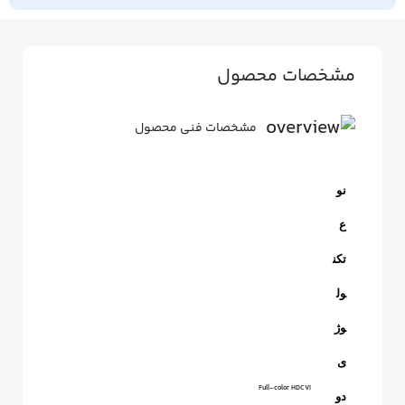
مشخصات محصول
مشخصات فنی محصول
نو
ع
تکن
ول
وژ
ی
Full-color HDCVI
دو