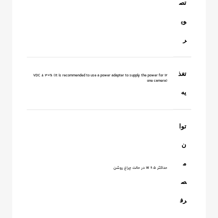
تص
وی
ر
تغذ
12 VDC ± 30% (It is recommended to use a power adapter to supply the power for
one camera)
یه
توا
ن
م
حداکثر 6.5 W در حالت چراغ روشن
ص
رف