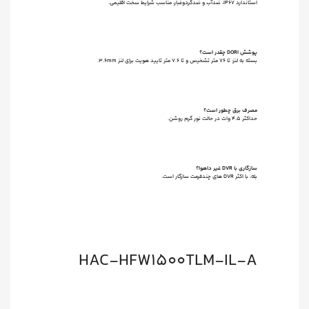
استاندارد IP67، ضدآب و ضدگردوغبار، مناسب شرایط سخت اقلیمی.
پوشش DORI چقدر است؟
بسته به لنز: تا ۷۶ متر تشخیص و تا ۷.۶ متر تایید هویت برای لنز ۳.۶mm.
مصرف برق چطور است؟
حداکثر ۴.۵ وات در حالت نور گرم روشن.
سازگاری با DVR غیر داهوا؟
بله، با اکثر DVR های چندفرمت سازگار است.
HAC-HFW1500TLM-IL-A