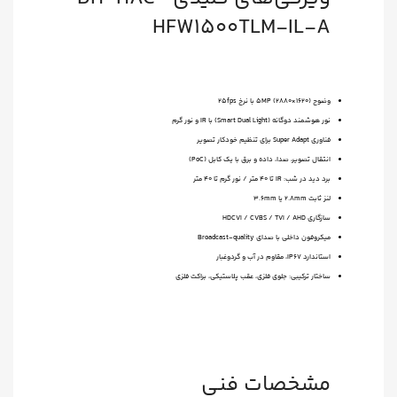
HFW1500TLM-IL-A
وضوح ۵MP (2880×1620) با نرخ ۲۵fps
نور هوشمند دوگانه (Smart Dual Light) با IR و نور گرم
فناوری Super Adapt برای تنظیم خودکار تصویر
انتقال تصویر، صدا، داده و برق با یک کابل (PoC)
برد دید در شب: IR تا ۴۰ متر / نور گرم تا ۴۰ متر
لنز ثابت ۲.۸mm یا ۳.۶mm
سازگاری HDCVI / CVBS / TVI / AHD
میکروفون داخلی با صدای Broadcast-quality
استاندارد IP67، مقاوم در آب و گردوغبار
ساختار ترکیبی: جلوی فلزی، عقب پلاستیکی، براکت فلزی
مشخصات فنی