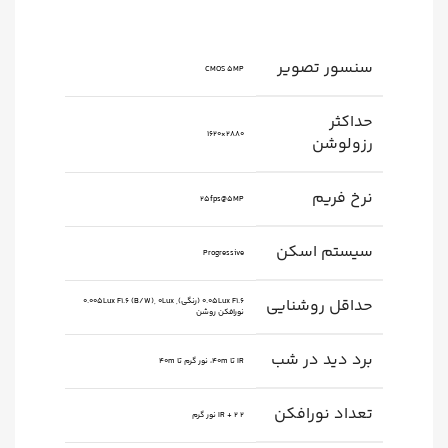
سنسور تصویر
CMOS 5MP
حداکثر
2880×1620
رزولوشن
نرخ فریم
25fps@5MP
سیستم اسکن
Progressive
حداقل روشنایی
0.05Lux F1.6 (رنگی), 0.005Lux F1.6 (B/W), 0Lux
نورافکن روشن
برد دید در شب
IR تا 40m، نور گرم تا 40m
تعداد نورافکن
۲ IR + ۲ نور گرم