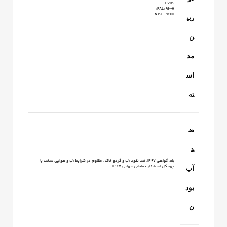
CVBS:
PAL: 960H;
NTSC: 960H
ربی
ن
مد
اس
ته
ض
د
بله, گواهی IP67, ضد نفوذ آب و گردو خاک . مقاوم در شرایط آب و هوایی سخت با
پروتکل استاندار حفاظتی جهانی IP 67
آب
بود
ن