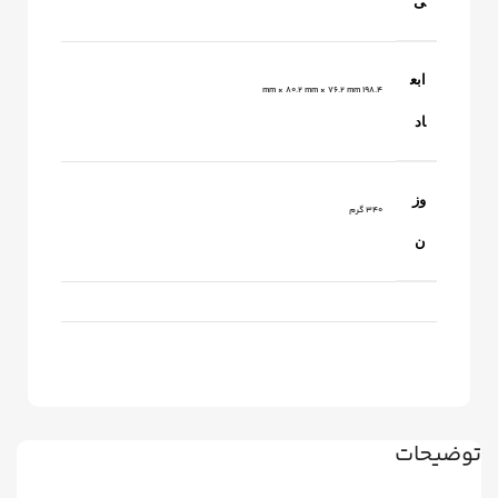
ی
ابع
198.4 mm × 80.2 mm × 76.2 mm
اد
وز
340 گرم
ن
توضیحات