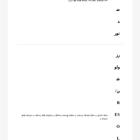
120 dB true WDR, 3D NR, DWDR دارد
ض
د
نور
رز
ولو
ش
ن/
R
ES
5M (2880 × 1620); 4M (2560 × 1440); 1080p (1920 × 1080); 960H (960 × 576/960
× 480)
O
L