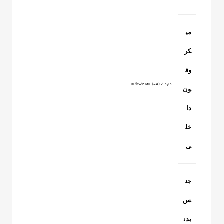
می
کر
وف
دارد / Built-in MIC(-A) .
ون
دا
خل
ی
جن
س
بدن