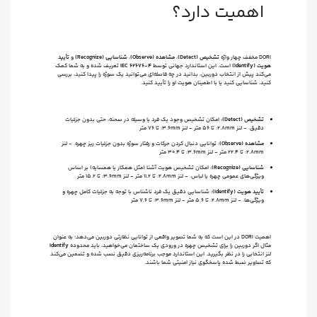
اهمیت دارد؟
DORI مخفف چهار واژه
تشخیص (Detect)
،
مشاهده (Observe)
،
شناسایی (Recognize)
و
تأیید
هویت (Identify)
است. این استاندارد جهانی توسط
IEC 62676-4
تعریف شده و به شما کمک
می‌کند پیش از انتخاب دوربین، بدانید در چه فاصله‌ای می‌توانید یک سوژه را پیدا کنید، بررسی
کنید، شناسایی کنید یا با اطمینان هویت او را تأیید کنید.
تشخیص (Detect):
امکان تشخیص وجود یک فرد یا وسیله در صحنه، حتی بدون جزئیات
دقیق. - لنز 2.8mm: تا ۵۶ متر - لنز 3.6mm: تا ۷۶ متر
مشاهده (Observe):
توانایی دنبال کردن حرکات و رفتار سوژه بدون جزئیات ریز چهره. - لنز
2.8mm: تا ۲۲.۴ متر - لنز 3.6mm: تا ۳۰.۴ متر
شناسایی (Recognize):
امکان تشخیص هویت آشنا (مثل همکار یا همسایه) بر اساس
ویژگی‌های عمومی چهره یا لباس. - لنز 2.8mm: تا ۱۱.۲ متر - لنز 3.6mm: تا ۱۵.۲ متر
تأیید هویت (Identify):
شناسایی دقیق یک فرد ناشناس با توجه به جزئیات کامل چهره و
ویژگی‌ها. - لنز 2.8mm: تا ۵.۶ متر - لنز 3.6mm: تا ۷.۶ متر
اهمیت DORI در این است که به شما تصویر واقعی از توانایی نظارتی دوربین می‌دهد؛ به عنوان
مثال اگر دوربین را برای تشخیص چهره در ورودی یک ساختمان می‌خواهید، باید محدوده
Identify
لنز انتخابی را در نظر بگیرید. این استاندارد موجب برنامه‌ریزی دقیق نصب شده و تضمین می‌کند
که تصاویر ضبط شده پاسخگوی نیاز امنیتی شما باشند.