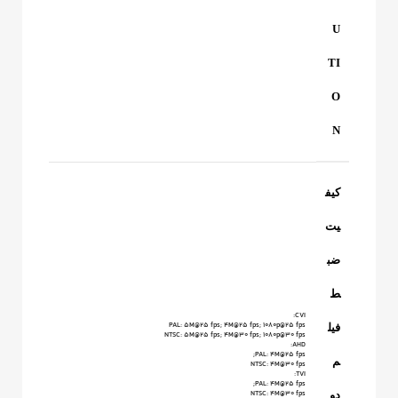
U
TI
O
N
کیف
یت
ضب
ط
CVI:
PAL: 5M@25 fps; 4M@25 fps; 1080p@25 fps
فیل
NTSC: 5M@25 fps; 4M@30 fps; 1080p@30 fps
AHD:
PAL: 4M@25 fps;
م
NTSC: 4M@30 fps
TVI:
PAL: 4M@25 fps;
دو
NTSC: 4M@30 fps