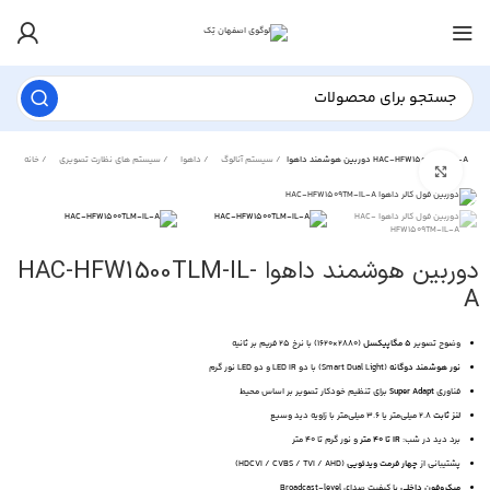
دوربین هوشمند داهوا HAC-HFW1500TLM-IL-A
سیستم آنالوگ
داهوا
سیستم های نظارت تصویری
خانه
برای بزرگنمایی کلیک کنید
دوربین هوشمند داهوا HAC-HFW1500TLM-IL-
A
وضوح تصویر
۵ مگاپیکسل
(2880×1620) با نرخ ۲۵ فریم بر ثانیه
نور هوشمند دوگانه
(Smart Dual Light) با دو LED IR و دو LED نور گرم
فناوری
Super Adapt
برای تنظیم خودکار تصویر بر اساس محیط
لنز ثابت
۲.۸ میلی‌متر یا ۳.۶ میلی‌متر با زاویه دید وسیع
برد دید در شب:
IR تا ۴۰ متر
و نور گرم تا ۴۰ متر
پشتیبانی از
چهار فرمت ویدئویی
(HDCVI / CVBS / TVI / AHD)
میکروفون داخلی
با کیفیت صدای Broadcast-level